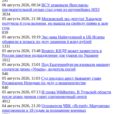
291
06 августа 2026, 09:34
ВСУ атаковали Ярославль:
предварительной целью стал один из крупнейших НПЗ
3034
05 августа 2026, 21:38
Московский экс-депутат Харадизе
получила 4 года колонии, но вышла на свободу прямо в зале
суда
839
05 августа 2026, 19:19
Экс-зама Набиуллиной в ЦБ Исаева
объявили в розыск по делу хищения 4 млрд рублей
1331
05 августа 2026, 15:48
Reuters: КНДР может разместить в
России ракетное подразделение для ударов по Украине
1012
05 августа 2026, 15:01
Под Екатеринбургом взорвали машину
создателя дрона «Упырь», водитель погиб
946
05 августа 2026, 11:03
Суд продлил арест бывшему главе
Росавиации Нерадько по делу о мошенничестве
840
05 августа 2026, 07:13
И снова Wildberries. В Тульской области
после атаки дронов горит сортировочный центр
4912
04 августа 2026, 21:20
Основателя ЧВК «Ястреб» Марущенко
приговорили к 18 годам за похищение военных