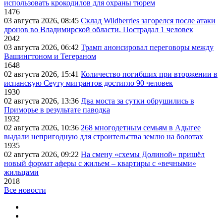
использовать крокодилов для охраны тюрем
1476
03 августа 2026, 08:45
Склад Wildberries загорелся после атаки
дронов во Владимирской области. Пострадал 1 человек
2042
03 августа 2026, 06:42
Трамп анонсировал переговоры между
Вашингтоном и Тегераном
1648
02 августа 2026, 15:41
Количество погибших при вторжении в
испанскую Сеуту мигрантов достигло 90 человек
1930
02 августа 2026, 13:36
Два моста за сутки обрушились в
Приморье в результате паводка
1932
02 августа 2026, 10:36
268 многодетным семьям в Адыгее
выдали непригодную для строительства землю на болотах
1935
02 августа 2026, 09:22
На смену «схемы Долиной» пришёл
новый формат аферы с жильем – квартиры с «вечными»
жильцами
2018
Все новости