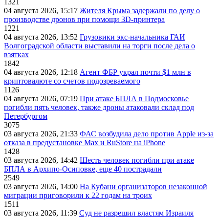
1321
04 августа 2026, 15:17
Жителя Крыма задержали по делу о
производстве дронов при помощи 3D‑принтера
1221
04 августа 2026, 13:52
Грузовики экс-начальника ГАИ
Волгоградской области выставили на торги после дела о
взятках
1842
04 августа 2026, 12:18
Агент ФБР украл почти $1 млн в
криптовалюте со счетов подозреваемого
1126
04 августа 2026, 07:19
При атаке БПЛА в Подмосковье
погибли пять человек, также дроны атаковали склад под
Петербургом
3075
03 августа 2026, 21:33
ФАС возбудила дело против Apple из-за
отказа в предустановке Max и RuStore на iPhone
1428
03 августа 2026, 14:42
Шесть человек погибли при атаке
БПЛА в Архипо-Осиповке, еще 40 пострадали
2549
03 августа 2026, 14:00
На Кубани организаторов незаконной
миграции приговорили к 22 годам на троих
1511
03 августа 2026, 11:39
Суд не разрешил властям Израиля