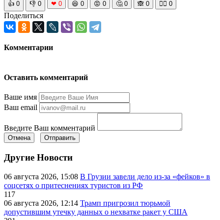
👍
0
👎
0
❤
0
😆
0
😡
0
🤔
0
🙈
0
🧘‍♀️
0
Поделиться
Комментарии
Оставить комментарий
Ваше имя
Ваш email
Введите Ваш комментарий
Отмена
Отправить
Другие Новости
06 августа 2026, 15:08
В Грузии завели дело из-за «фейков» в
соцсетях о притеснениях туристов из РФ
117
06 августа 2026, 12:14
Трамп пригрозил тюрьмой
допустившим утечку данных о нехватке ракет у США