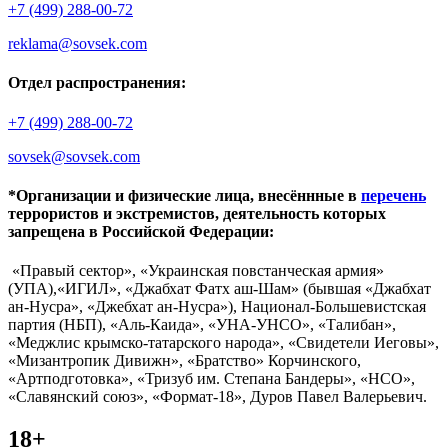
+7 (499) 288-00-72
reklama@sovsek.com
Отдел распространения:
+7 (499) 288-00-72
sovsek@sovsek.com
*Организации и физические лица, внесённные в
перечень
террористов и экстремистов, деятельность которых
запрещена в Российской Федерации:
«Правый сектор», «Украинская повстанческая армия»
(УПА),«ИГИЛ», «Джабхат Фатх аш-Шам» (бывшая «Джабхат
ан-Нусра», «Джебхат ан-Нусра»), Национал-Большевистская
партия (НБП), «Аль-Каида», «УНА-УНСО», «Талибан»,
«Меджлис крымско-татарского народа», «Свидетели Иеговы»,
«Мизантропик Дивижн», «Братство» Корчинского,
«Артподготовка», «Тризуб им. Степана Бандеры», «НСО»,
«Славянский союз», «Формат-18», Дуров Павел Валерьевич.
18+