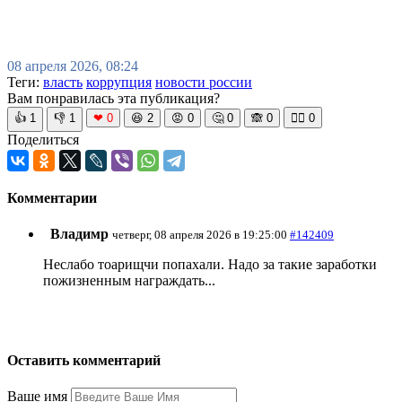
08 апреля 2026, 08:24
Теги:
власть
коррупция
новости россии
Вам понравилась эта публикация?
👍
1
👎
1
❤
0
😆
2
😡
0
🤔
0
🙈
0
🧘‍♀️
0
Поделиться
Комментарии
Владимр
четверг, 08 апреля 2026 в 19:25:00
#142409
Неслабо тоарищчи попахали. Надо за такие заработки
пожизненным награждать...
Оставить комментарий
Ваше имя