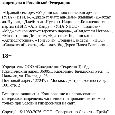
запрещена в Российской Федерации:
«Правый сектор», «Украинская повстанческая армия»
(УПА),«ИГИЛ», «Джабхат Фатх аш-Шам» (бывшая «Джабхат
ан-Нусра», «Джебхат ан-Нусра»), Национал-Большевистская
партия (НБП), «Аль-Каида», «УНА-УНСО», «Талибан»,
«Меджлис крымско-татарского народа», «Свидетели Иеговы»,
«Мизантропик Дивижн», «Братство» Корчинского,
«Артподготовка», «Тризуб им. Степана Бандеры», «НСО»,
«Славянский союз», «Формат-18», Дуров Павел Валерьевич.
18+
Учредитель: ООО «Совершенно Секретно Трейд».
Юридический адрес: 360051, Кабардино-Балкарская Респ., г.
Нальчик, ул. Пачева, д. 36
Почтовый адрес: 127247, г. Москва, Дмитровское шоссе, д.
100, стр. 2
Все права защищены. Копирование и использование
материалов запрещено, частичное цитирование возможно
только при условии гиперссылки на сайт.
Copyright © 1989-2026. ООО "Совершенно Секретно Трейд".