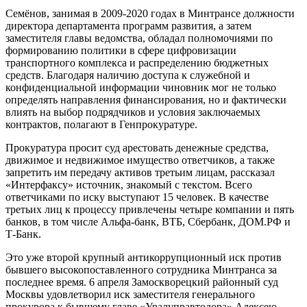
Семёнов, занимая в 2009-2020 годах в Минтрансе должности
директора департамента программ развития, а затем
заместителя главы ведомства, обладал полномочиями по
формированию политики в сфере цифровизации
транспортного комплекса и распределению бюджетных
средств. Благодаря наличию доступа к служебной и
конфиденциальной информации чиновник мог не только
определять направления финансирования, но и фактически
влиять на выбор подрядчиков и условия заключаемых
контрактов, полагают в Генпрокуратуре.
Прокуратура просит суд арестовать денежные средства,
движимое и недвижимое имущество ответчиков, а также
запретить им передачу активов третьим лицам, рассказал
«Интерфаксу» источник, знакомый с текстом. Всего
ответчиками по иску выступают 15 человек. В качестве
третьих лиц к процессу привлечены четыре компании и пять
банков, в том числе Альфа-банк, ВТБ, Сбербанк, ДОМ.РФ и
Т-Банк.
Это уже второй крупный антикоррупционный иск против
бывшего высокопоставленного сотрудника Минтранса за
последнее время. 6 апреля Замоскворецкий районный суд
Москвы удовлетворил иск заместителя генерального
прокурора к бывшему главе «Уралуправтодора» Алексею