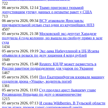
722
06 августа 2026, 12:14
Трамп пригрозил тюрьмой
допустившим утечку данных о нехватке ракет у США
713
06 августа 2026, 09:34
ВСУ атаковали Ярославль:
предварительной целью стал один из крупнейших НПЗ
4507
05 августа 2026, 21:38
Московский экс-депутат Харадизе
получила 4 года колонии, но вышла на свободу прямо в зале
суда
1434
05 августа 2026, 19:19
Экс-зама Набиуллиной в ЦБ Исаева
объявили в розыск по делу хищения 4 млрд рублей
1949
05 августа 2026, 15:48
Reuters: КНДР может разместить в
России ракетное подразделение для ударов по Украине
1467
05 августа 2026, 15:01
Под Екатеринбургом взорвали машину
создателя дрона «Упырь», водитель погиб
1361
05 августа 2026, 11:03
Суд продлил арест бывшему главе
Росавиации Нерадько по делу о мошенничестве
1215
05 августа 2026, 07:13
И снова Wildberries. В Тульской области
после атаки дронов горит сортировочный центр