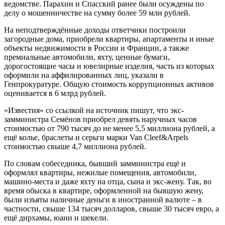
ведомстве. Парахин и Спасский ранее были осуждены по
делу о мошенничестве на сумму более 59 млн рублей.
На неподтверждённые доходы ответчики построили
загородные дома, приобрели квартиры, апартаменты и иные
объекты недвижимости в России и Франции, а также
премиальные автомобили, яхту, ценные бумаги,
дорогостоящие часы и ювелирные изделия, часть из которых
оформили на аффилированных лиц, указали в
Генпрокуратуре. Общую стоимость коррупционных активов
оценивается в 6 млрд рублей.
«Известия» со ссылкой на источник пишут, что экс-
замминистра Семёнов приобрел девять наручных часов
стоимостью от 790 тысяч до не менее 5,5 миллиона рублей, а
ещё колье, браслеты и серьги марки Van Cleef&Arpels
стоимостью свыше 4,7 миллиона рублей.
По словам собеседника, бывший замминистра ещё и
оформлял квартиры, нежилые помещения, автомобили,
машино-места и даже яхту на отца, сына и экс-жену. Так, во
время обыска в квартире, оформленной на бывшую жену,
были изъяты наличные деньги в иностранной валюте – в
частности, свыше 134 тысяч долларов, свыше 30 тысяч евро, а
ещё дирхамы, юани и шекели.