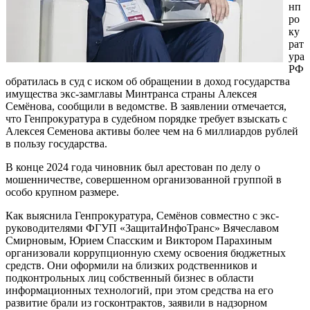
нп
ро
ку
рат
ура
РФ
обратилась в суд с иском об обращении в доход государства
имущества экс-замглавы Минтранса страны Алексея
Семёнова, сообщили в ведомстве. В заявлении отмечается,
что Генпрокуратура в судебном порядке требует взыскать с
Алексея Семенова активы более чем на 6 миллиардов рублей
в пользу государства.
В конце 2024 года чиновник был арестован по делу о
мошенничестве, совершенном организованной группой в
особо крупном размере.
Как выяснила Генпрокуратура, Семёнов совместно с экс-
руководителями ФГУП «ЗащитаИнфоТранс» Вячеславом
Смирновым, Юрием Спасским и Виктором Парахиным
организовали коррупционную схему освоения бюджетных
средств. Они оформили на близких родственников и
подконтрольных лиц собственный бизнес в области
информационных технологий, при этом средства на его
развитие брали из госконтрактов, заявили в надзорном