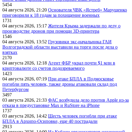
5454
04 августа 2026, 21:20
Основателя ЧВК «Ястреб» Марущенко
приговорили к 18 годам за похищение военных
1731
04 августа 2026, 15:17
Жителя Крыма задержали по делу о
производстве дронов при помощи 3D‑принтера
1546
04 августа 2026, 13:52
Грузовики экс-начальника ГАИ
Волгоградской области выставили на торги после дела о
взятках
2170
04 августа 2026, 12:18
Агент ФБР украл почти $1 млн в
криптовалюте со счетов подозреваемого
1423
04 августа 2026, 07:19
При атаке БПЛА в Подмосковье
погибли пять человек, также дроны атаковали склад под
Петербургом
3497
03 августа 2026, 21:33
ФАС возбудила дело против Apple из-за
отказа в предустановке Max и RuStore на iPhone
1737
03 августа 2026, 14:42
Шесть человек погибли при атаке
БПЛА в Архипо-Осиповке, еще 40 пострадали
2913
03 августа 2026, 14:00
На Кубани организаторов незаконной