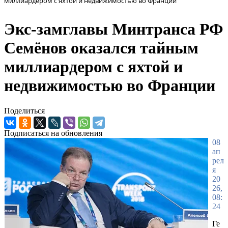
миллиардером с яхтой и недвижимостью во Франции
Экс-замглавы Минтранса РФ
Семёнов оказался тайным
миллиардером с яхтой и
недвижимостью во Франции
Поделиться
Подписаться на обновления
08
ап
рел
я
20
26,
08:
24
Ге