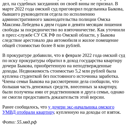
дел, на судебных заседаниях он своей вины не признал. В
марте 2022 года омский суд приговорил подельника Быкова,
бывшего руководителя отдела по исполнению
административного законодательства полиции Омска
Максима Лебедева к двум годам и девяти месяцам лишения
свободы за посредничество во взяточничестве. Как уточнили
в пресс-службе СУ СК РФ по Омской области, у Быкова
следствие арестовало два автомобиля и жилое помещение
общей стоимостью более 8 млн рублей.
В прокуратуре добавили, что в феврале 2022 года омский суд
по иску прокуратуры обратил в доход государства квартиру
дочери Быкова, приобретенную на неподтвержденные
доходы. Недвижимость стоимостью 5,2 млн рублей была
куплена студенткой без постоянного источника заработка.
Члены семьи Быкова на рассмотрении дела сообщили, что
большая часть денежных средств, внесенных за квартиру,
были получены ими от родственников и друга семьи, однако
не смогли предоставить доказательств этой версии.
Ранее сообщалось, что
у дочери экс-начальника омского
УМВД отобрали квартиру
, купленную на доходы от взяток.
Фото: 55.мвд.рф