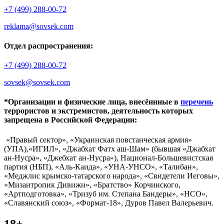
+7 (499) 288-00-72
reklama@sovsek.com
Отдел распространения:
+7 (499) 288-00-72
sovsek@sovsek.com
*Организации и физические лица, внесённные в
перечень
террористов и экстремистов, деятельность которых
запрещена в Российской Федерации:
«Правый сектор», «Украинская повстанческая армия»
(УПА),«ИГИЛ», «Джабхат Фатх аш-Шам» (бывшая «Джабхат
ан-Нусра», «Джебхат ан-Нусра»), Национал-Большевистская
партия (НБП), «Аль-Каида», «УНА-УНСО», «Талибан»,
«Меджлис крымско-татарского народа», «Свидетели Иеговы»,
«Мизантропик Дивижн», «Братство» Корчинского,
«Артподготовка», «Тризуб им. Степана Бандеры», «НСО»,
«Славянский союз», «Формат-18», Дуров Павел Валерьевич.
18+