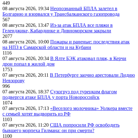
449
08 августа 2026, 19:34
Неопознанный БПЛА залетел в
Болгарию и взорвался у Трансбалканского газопровода
567
08 августа 2026, 13:47
Из-за атак БПЛА все пляжи в
Геленджике, Кабардинке и Дивноморском закрыли
2077
08 августа 2026, 10:00
Пожары и раненые: последствия атак
на НПЗ в Самарской области и на Кубани
1116
07 августа 2026, 20:34
В Ялте БЭК атаковал пляж, в Керчи
дрон попал в жилой дом
1753
07 августа 2026, 20:11
В Петербурге заочно арестовали Лидию
Невзорову
996
07 августа 2026, 18:37
Сухогруз под турецким флагом
подвергся атаке БПЛА у порта Новороссийск
1074
07 августа 2026, 17:13
«Веселого молочника» Уолкера вместе
с семьей хотят выдворить из РФ
1103
07 августа 2026, 11:20
США попросили РФ освободить
бывшего морпеха Гилмана: он при смерти?
1100