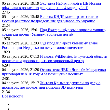
05 августа 2026, 19:19
Экс-зама Набиуллиной в ЦБ Исаева
объявили в розыск по делу хищения 4 млрд рублей
2745
05 августа 2026, 15:48
Reuters: КНДР может разместить в
России ракетное подразделение для ударов по Украине
2124
05 августа 2026, 15:01
Под Екатеринбургом взорвали машину
создателя дрона «Упырь», водитель погиб
1976
05 августа 2026, 11:03
Суд продлил арест бывшему главе
Росавиации Нерадько по делу о мошенничестве
1829
05 августа 2026, 07:13
И снова Wildberries. В Тульской области
после атаки дронов горит сортировочный центр
6294
04 августа 2026, 21:20
Основателя ЧВК «Ястреб» Марущенко
приговорили к 18 годам за похищение военных
2461
04 августа 2026, 15:17
Жителя Крыма задержали по делу о
производстве дронов при помощи 3D‑принтера
2134
Все новости