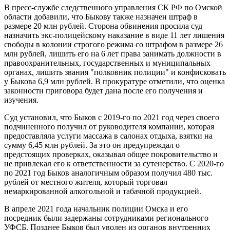
В пресс-службе следственного управления СК РФ по Омской
области добавили, что Быкову также назначен штраф в
размере 20 млн рублей. Сторона обвинения просила суд
назначить экс-полицейскому наказание в виде 11 лет лишения
свободы в колонии строгого режима со штрафом в размере 26
млн рублей, лишить его на 6 лет права занимать должности в
правоохранительных, государственных и муниципальных
органах, лишить звания "полковник полиции" и конфисковать
у Быкова 6,9 млн рублей. В прокуратуре отметили, что оценка
законности приговора будет дана после его получения и
изучения.
Суд установил, что Быков с 2019-го по 2021 год через своего
подчиненного получил от руководителя компании, которая
предоставляла услуги массажа в салонах отдыха, взятки на
сумму 6,45 млн рублей. За это он предупреждал о
предстоящих проверках, оказывал общее покровительство и
не привлекал его к ответственности за сутенерство. С 2020-го
по 2021 год Быков аналогичным образом получил 480 тыс.
рублей от местного жителя, который торговал
немаркированной алкогольной и табачной продукцией.
В апреле 2021 года начальник полиции Омска и его
посредник были задержаны сотрудниками регионального
УФСБ. Позднее Быков был уволен из органов внутренних