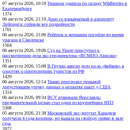
07 августа 2026, 10:19
Украина ударила по складу Wildberries в
Екатеринбурге
1374
06 августа 2026, 21:19
Дрон со взрывчаткой в аэропорту
Лейпцига: собрали все подробности
1701
06 августа 2026, 21:06
Ребёнок и женщина погибли во время
урагана в Смоленске
1564
06 августа 2026, 19:06
Суд на Урале приступил к
рассмотрению дела экс-гендиректора «ВСМПО-Ависма»
1351
06 августа 2026, 15:08
В Грузии завели дело из-за «фейков» в
соцсетях о притеснениях туристов из РФ
1429
06 августа 2026, 12:14
Трамп пригрозил тюрьмой
допустившим утечку данных о нехватке ракет у США
1314
06 августа 2026, 09:34
ВСУ атаковали Ярославль:
предварительной целью стал один из крупнейших НПЗ
5308
05 августа 2026, 21:38
Московский экс-депутат Харадизе
получила 4 года колонии, но вышла на свободу прямо в зале
суда
2072