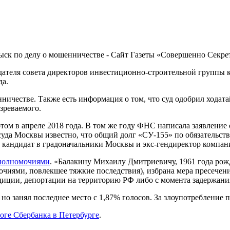
дателя совета директоров инвестиционно-строительной группы
да.
ичестве. Также есть информация о том, что суд одобрил ходатай
зреваемого.
ом в апреле 2018 года. В том же году ФНС написала заявление 
уда Москвы известно, что общий долг «СУ-155» по обязательст
 кандидат в градоначальники Москвы и экс-гендиректор компа
 полномочиями
. «Балакину Михаилу Дмитриевичу, 1961 года рож
очиями, повлекшее тяжкие последствия), избрана мера пресечени
иции, депортации на территорию РФ либо с момента задержания 
но занял последнее место с 1,87% голосов. За злоупотребление 
оге Сбербанка в Петербурге
.