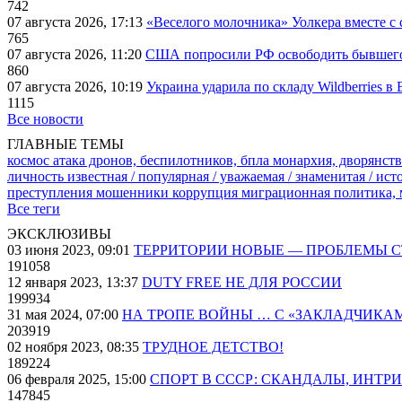
742
07 августа 2026, 17:13
«Веселого молочника» Уолкера вместе с 
765
07 августа 2026, 11:20
США попросили РФ освободить бывшего 
860
07 августа 2026, 10:19
Украина ударила по складу Wildberries в
1115
Все новости
ГЛАВНЫЕ ТЕМЫ
космос
атака дронов, беспилотников, бпла
монархия, дворянств
личность известная / популярная / уважаемая / знаменитая / ис
преступления
мошенники
коррупция
миграционная политика,
Все теги
ЭКСКЛЮЗИВЫ
03 июня 2023, 09:01
ТЕРРИТОРИИ НОВЫЕ — ПРОБЛЕМЫ 
191058
12 января 2023, 13:37
DUTY FREE НЕ ДЛЯ РОССИИ
199934
31 мая 2024, 07:00
НА ТРОПЕ ВОЙНЫ … С «ЗАКЛАДЧИКА
203919
02 ноября 2023, 08:35
ТРУДНОЕ ДЕТСТВО!
189224
06 февраля 2025, 15:00
СПОРТ В СССР: СКАНДАЛЫ, ИНТР
147845