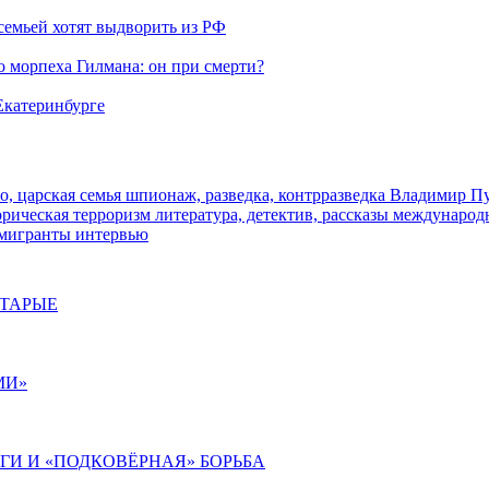
семьей хотят выдворить из РФ
морпеха Гилмана: он при смерти?
 Екатеринбурге
о, царская семья
шпионаж, разведка, контрразведка
Владимир П
торическая
терроризм
литература, детектив, рассказы
международ
 мигранты
интервью
СТАРЫЕ
МИ»
ИГИ И «ПОДКОВЁРНАЯ» БОРЬБА