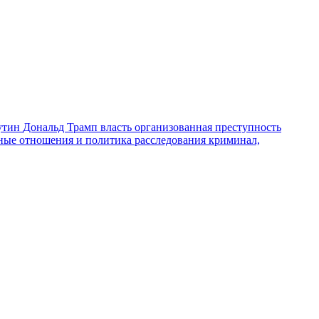
утин
Дональд Трамп
власть
организованная преступность
ные отношения и политика
расследования
криминал,