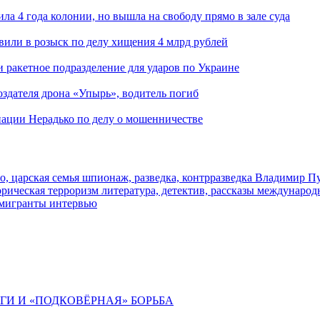
ла 4 года колонии, но вышла на свободу прямо в зале суда
вили в розыск по делу хищения 4 млрд рублей
и ракетное подразделение для ударов по Украине
здателя дрона «Упырь», водитель погиб
иации Нерадько по делу о мошенничестве
о, царская семья
шпионаж, разведка, контрразведка
Владимир П
торическая
терроризм
литература, детектив, рассказы
международ
 мигранты
интервью
ИГИ И «ПОДКОВЁРНАЯ» БОРЬБА