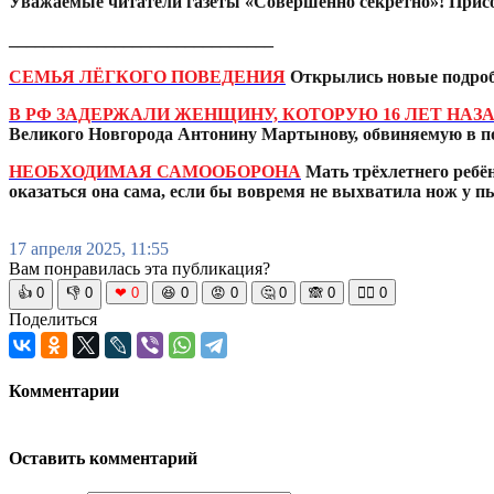
Уважаемые читатели газеты «Совершенно секретно»! Прис
______________________________
СЕМЬЯ ЛЁГКОГО ПОВЕДЕНИЯ
Открылись новые подробн
В РФ ЗАДЕРЖАЛИ ЖЕНЩИНУ, КОТОРУЮ 16 ЛЕТ НА
Великого Новгорода Антонину Мартынову, обвиняемую в по
НЕОБХОДИМАЯ САМООБОРОНА
Мать трёхлетнего ребён
оказаться она сама, если бы вовремя не выхватила нож у п
17 апреля 2025, 11:55
Вам понравилась эта публикация?
👍
0
👎
0
❤
0
😆
0
😡
0
🤔
0
🙈
0
🧘‍♀️
0
Поделиться
Комментарии
Оставить комментарий