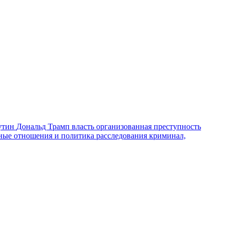
утин
Дональд Трамп
власть
организованная преступность
ные отношения и политика
расследования
криминал,