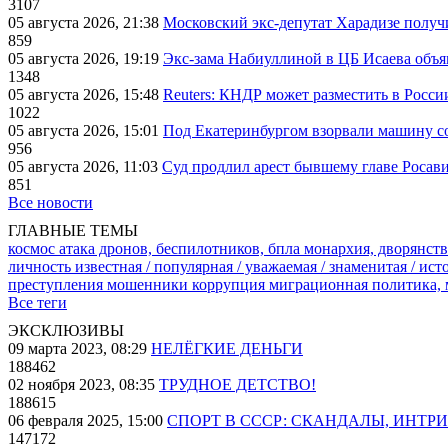
3107
05 августа 2026, 21:38
Московский экс-депутат Харадизе получи
859
05 августа 2026, 19:19
Экс-зама Набиуллиной в ЦБ Исаева объя
1348
05 августа 2026, 15:48
Reuters: КНДР может разместить в Росси
1022
05 августа 2026, 15:01
Под Екатеринбургом взорвали машину со
956
05 августа 2026, 11:03
Суд продлил арест бывшему главе Росав
851
Все новости
ГЛАВНЫЕ ТЕМЫ
космос
атака дронов, беспилотников, бпла
монархия, дворянств
личность известная / популярная / уважаемая / знаменитая / ис
преступления
мошенники
коррупция
миграционная политика,
Все теги
ЭКСКЛЮЗИВЫ
09 марта 2023, 08:29
НЕЛЁГКИЕ ДЕНЬГИ
188462
02 ноября 2023, 08:35
ТРУДНОЕ ДЕТСТВО!
188615
06 февраля 2025, 15:00
СПОРТ В СССР: СКАНДАЛЫ, ИНТР
147172