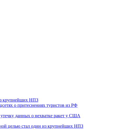
 из крупнейших НПЗ
оцсетях о притеснениях туристов из РФ
утечку данных о нехватке ракет у США
ьной целью стал один из крупнейших НПЗ