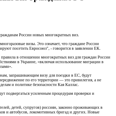
 гражданам России новых многократных виз.
многоразовые визы. Это означает, что граждане России
ируют посетить Евросоюз", - говорится в заявлении ЕК.
е правила в отношении многократных виз для граждан России
ействиями в Украине, «включая использование миграции в
изами».
нам, запрашивающим визу для поездки в ЕС, будут
передвижение по его территории — это привилегия, а не
делам и политике безопасности Кая Каллас.
удут подвергаться усиленным процедурам проверки и
елей, детей, супругов) россиян, законно проживающих в
ков и автобусов, локомотивных бригад и других. Новые