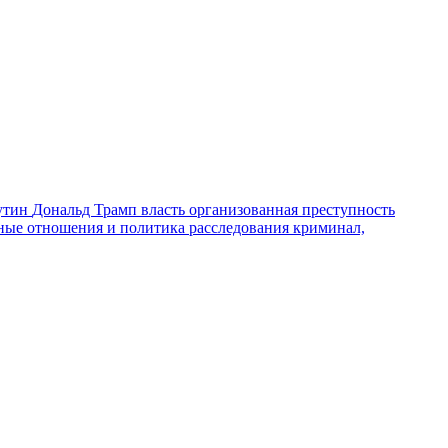
утин
Дональд Трамп
власть
организованная преступность
ные отношения и политика
расследования
криминал,