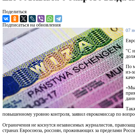
Поделиться
Подписаться на обновления
07 н
Евро
"С н
долж
По м
из-з
каче
«Мы 
прим
данн
Такж
повышенному уровню контроля, заявил еврокомиссар по вопро
Ограничения не коснутся независимых журналистов, правозащи
странах Евросоюза, россиян, проживающих за пределами Росси