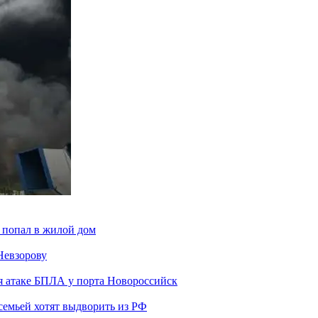
 попал в жилой дом
Невзорову
я атаке БПЛА у порта Новороссийск
семьей хотят выдворить из РФ