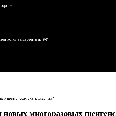
взорову
мьей хотят выдворить из РФ
овых шенгенских виз гражданам РФ
и новых многоразовых шенген