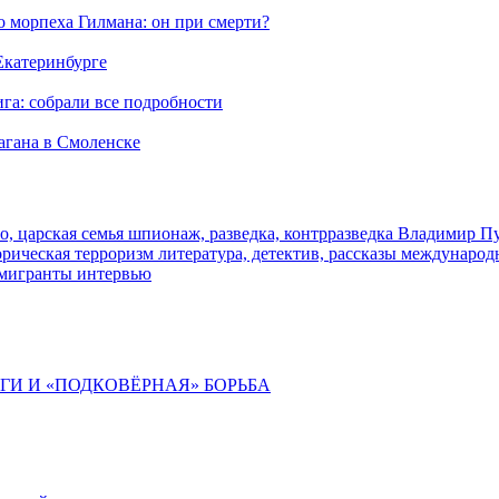
морпеха Гилмана: он при смерти?
 Екатеринбурге
га: собрали все подробности
агана в Смоленске
о, царская семья
шпионаж, разведка, контрразведка
Владимир П
торическая
терроризм
литература, детектив, рассказы
международ
 мигранты
интервью
ИГИ И «ПОДКОВЁРНАЯ» БОРЬБА