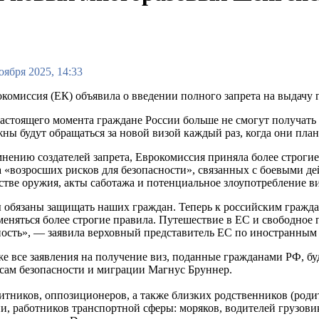
оября 2025, 14:33
комиссия (ЕК) объявила о введении полного запрета на выдачу
астоящего момента граждане России больше не смогут получать 
ны будут обращаться за новой визой каждый раз, когда они план
нению создателей запрета, Еврокомиссия приняла более строги
а «возросших рисков для безопасности», связанных с боевыми д
стве оружия, акты саботажа и потенциальное злоупотребление в
обязаны защищать наших граждан. Теперь к российским гражда
еняться более строгие правила. Путешествие в ЕС и свободное 
ость», — заявила верховный представитель ЕС по иностранным 
е все заявления на получение виз, поданные гражданами РФ, б
сам безопасности и миграции Магнус Бруннер.
тников, оппозиционеров, а также близких родственников (родит
и, работников транспортной сферы: моряков, водителей грузови