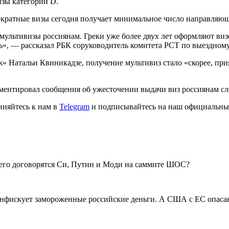
изы категории D.
ратные визы сегодня получает минимальное число направляющих
мультивизы россиянам. Греки уже более двух лет оформляют виз
сть», — рассказал РБК соруководитель комитета РСТ по выездно
ж» Натальи Квиникадзе, получение мультивиз стало «скорее, пр
ментировал сообщения об ужесточении выдачи виз россиянам сл
иняйтесь к нам в
Telegram
и подписывайтесь на наш официальны
чего договорятся Си, Путин и Моди на саммите ШОС?
 конфискует замороженные российские деньги. А США с ЕС опас