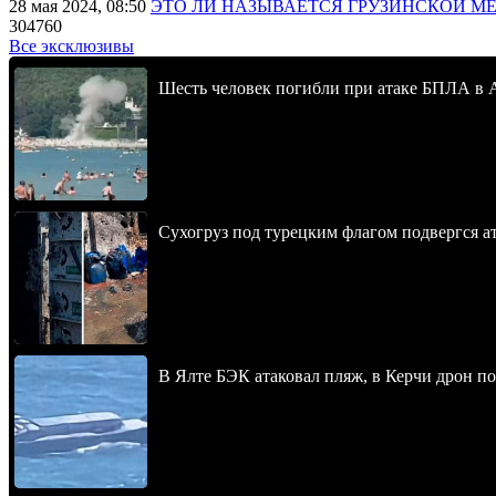
28 мая 2024, 08:50
ЭТО ЛИ НАЗЫВАЕТСЯ ГРУЗИНСКОЙ М
304760
Все эксклюзивы
Шесть человек погибли при атаке БПЛА в 
Сухогруз под турецким флагом подвергся 
В Ялте БЭК атаковал пляж, в Керчи дрон п