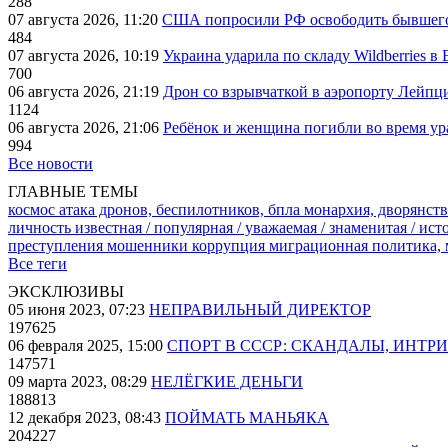
288
07 августа 2026, 11:20
США попросили РФ освободить бывшего 
484
07 августа 2026, 10:19
Украина ударила по складу Wildberries в
700
06 августа 2026, 21:19
Дрон со взрывчаткой в аэропорту Лейпци
1124
06 августа 2026, 21:06
Ребёнок и женщина погибли во время ур
994
Все новости
ГЛАВНЫЕ ТЕМЫ
космос
атака дронов, беспилотников, бпла
монархия, дворянств
личность известная / популярная / уважаемая / знаменитая / ис
преступления
мошенники
коррупция
миграционная политика,
Все теги
ЭКСКЛЮЗИВЫ
05 июня 2023, 07:23
НЕПРАВИЛЬНЫЙ ДИРЕКТОР
197625
06 февраля 2025, 15:00
СПОРТ В СССР: СКАНДАЛЫ, ИНТР
147571
09 марта 2023, 08:29
НЕЛЁГКИЕ ДЕНЬГИ
188813
12 декабря 2023, 08:43
ПОЙМАТЬ МАНЬЯКА
204227