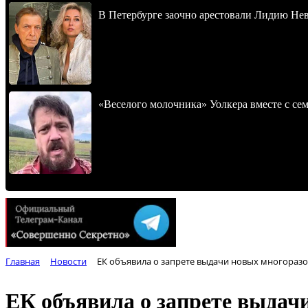
В Петербурге заочно арестовали Лидию Не
«Веселого молочника» Уолкера вместе с се
Главная
Новости
ЕК объявила о запрете выдачи новых многораз
ЕК объявила о запрете выдач