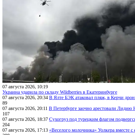
07 августа 2026, 10:19
Украина ударила по складу Wildberries в Екатеринбурге
07 августа 2026, 20:34
В Ялте БЭК атаковал пляж, в Керчи дрон
89
07 августа 2026, 20:11
В Петербурге заочно арестовали Лидию 
107
07 августа 2026, 18:37
Сухогруз под турецким флагом подвергс
204
07 августа 2026, 17:13
«Веселого молочника» Уолкера вместе с 