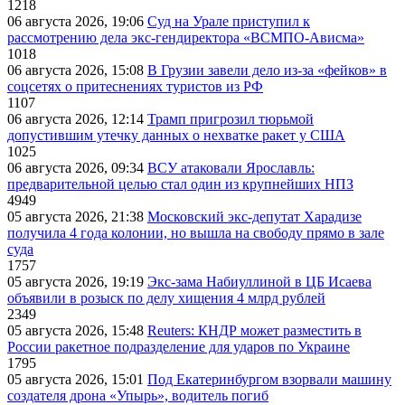
1218
06 августа 2026, 19:06
Суд на Урале приступил к
рассмотрению дела экс-гендиректора «ВСМПО-Ависма»
1018
06 августа 2026, 15:08
В Грузии завели дело из-за «фейков» в
соцсетях о притеснениях туристов из РФ
1107
06 августа 2026, 12:14
Трамп пригрозил тюрьмой
допустившим утечку данных о нехватке ракет у США
1025
06 августа 2026, 09:34
ВСУ атаковали Ярославль:
предварительной целью стал один из крупнейших НПЗ
4949
05 августа 2026, 21:38
Московский экс-депутат Харадизе
получила 4 года колонии, но вышла на свободу прямо в зале
суда
1757
05 августа 2026, 19:19
Экс-зама Набиуллиной в ЦБ Исаева
объявили в розыск по делу хищения 4 млрд рублей
2349
05 августа 2026, 15:48
Reuters: КНДР может разместить в
России ракетное подразделение для ударов по Украине
1795
05 августа 2026, 15:01
Под Екатеринбургом взорвали машину
создателя дрона «Упырь», водитель погиб