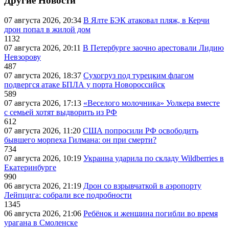
Другие Новости
07 августа 2026, 20:34
В Ялте БЭК атаковал пляж, в Керчи
дрон попал в жилой дом
1132
07 августа 2026, 20:11
В Петербурге заочно арестовали Лидию
Невзорову
487
07 августа 2026, 18:37
Сухогруз под турецким флагом
подвергся атаке БПЛА у порта Новороссийск
589
07 августа 2026, 17:13
«Веселого молочника» Уолкера вместе
с семьей хотят выдворить из РФ
612
07 августа 2026, 11:20
США попросили РФ освободить
бывшего морпеха Гилмана: он при смерти?
734
07 августа 2026, 10:19
Украина ударила по складу Wildberries в
Екатеринбурге
990
06 августа 2026, 21:19
Дрон со взрывчаткой в аэропорту
Лейпцига: собрали все подробности
1345
06 августа 2026, 21:06
Ребёнок и женщина погибли во время
урагана в Смоленске