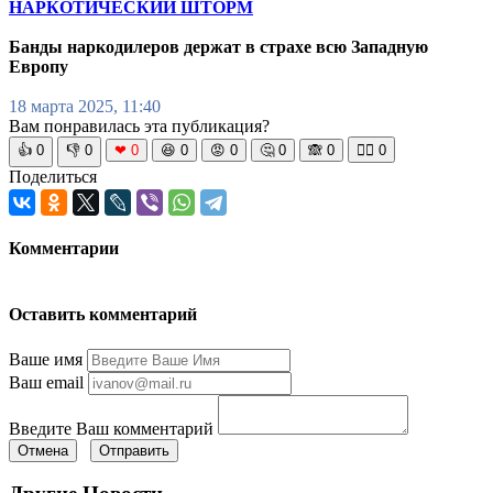
НАРКОТИЧЕСКИЙ ШТОРМ
Банды наркодилеров держат в страхе всю Западную
Европу
18 марта 2025, 11:40
Вам понравилась эта публикация?
👍
0
👎
0
❤
0
😆
0
😡
0
🤔
0
🙈
0
🧘‍♀️
0
Поделиться
Комментарии
Оставить комментарий
Ваше имя
Ваш email
Введите Ваш комментарий
Отмена
Отправить