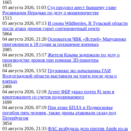
1665
05 августа 2026, 11:03
Суд продлил арест бывшему главе
Росавиации Нерадько по делу о мошенничестве
1513
05 августа 2026, 07:13
И снова Wildberries. В Тульской области
после атаки дронов горит сортировочный центр
5864
04 августа 2026, 21:20
Основателя ЧВК «Ястреб» Марущенко
приговорили к 18 годам за похищение военных
2085
04 августа 2026, 15:17
Жителя Крыма задержали по делу о
производстве дронов при помощи 3D‑принтера
1835
04 августа 2026, 13:52
Грузовики экс-начальника ГАИ
Волгоградской области выставили на торги после дела о
взятках
2466
04 августа 2026, 12:18
Агент ФБР украл почти $1 млн в
криптовалюте со счетов подозреваемого
1699
04 августа 2026, 07:19
При атаке БПЛА в Подмосковье
погибли пять человек, также дроны атаковали склад под
Петербургом
3854
03 августа 2026, 21:33
ФАС возбудила дело против Apple из-за