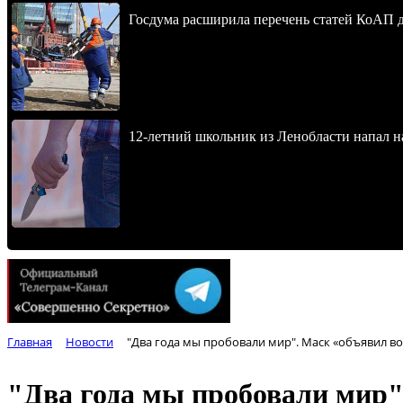
Госдума расширила перечень статей КоАП 
12-летний школьник из Ленобласти напал 
Главная
Новости
"Два года мы пробовали мир". Маск «объявил во
"Два года мы пробовали мир"