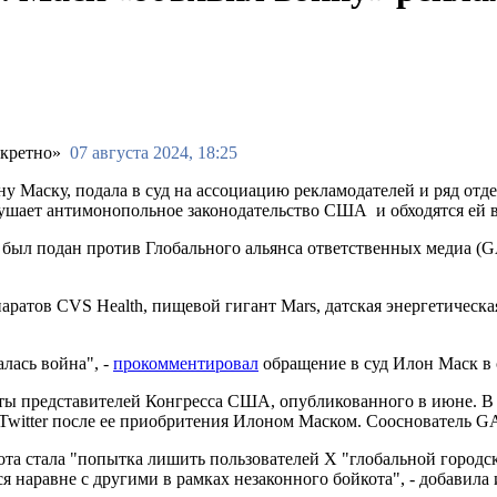
07 августа 2024, 18:25
Маску, подала в суд на ассоциацию рекламодателей и ряд отде
рушает антимонопольное законодательство США и обходятся ей 
к был подан против Глобального альянса ответственных медиа (
ратов CVS Health, пищевой гигант Mars, датская энергетическа
алась война", -
прокомментировал
обращение в суд Илон Маск в 
аты представителей Конгресса США, опубликованного в июне. В
Twitter после ее приобритения Илоном Маском. Сооснователь G
та стала "попытка лишить пользователей X "глобальной городск
я наравне с другими в рамках незаконного бойкота", - добавила