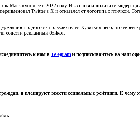
 как Маск купил ее в 2022 году. Из-за новой политики модераци
ереименовал Twitter в X и отказался от логотипа с птичкой. То
держал пост одного из пользователей X, заявившего, что евреи 
или соцсети рекламный бойкот.
соединяйтесь к нам в
Telegram
и подписывайтесь на наш оф
граждан, и планируют ввести социальные рейтинги. К чему э
убль