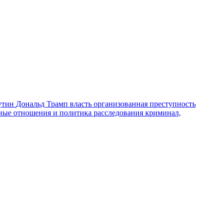
утин
Дональд Трамп
власть
организованная преступность
ные отношения и политика
расследования
криминал,