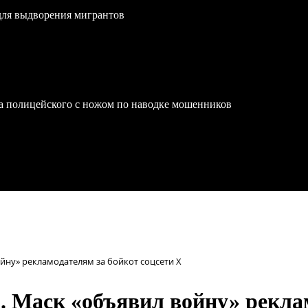
для выдворения мигрантов
на полицейского с ножом по наводке мошенников
йну» рекламодателям за бойкот соцсети X
. Маск «объявил войну» реклам