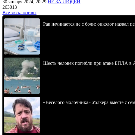
30 января 2024, 20:29
НЕ ЗА ЛЮДЕЙ
263013
Все эксклюзивы
Рак начинается не с боли: онколог назвал 
Шесть человек погибли при атаке БПЛА в 
«Веселого молочника» Уолкера вместе с се