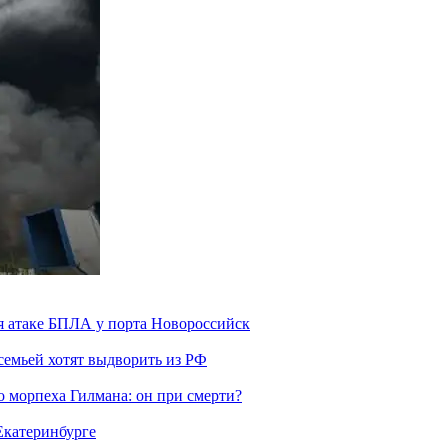
я атаке БПЛА у порта Новороссийск
семьей хотят выдворить из РФ
морпеха Гилмана: он при смерти?
 Екатеринбурге