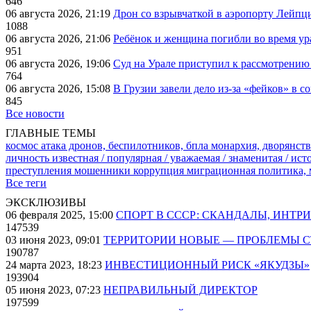
646
06 августа 2026, 21:19
Дрон со взрывчаткой в аэропорту Лейпци
1088
06 августа 2026, 21:06
Ребёнок и женщина погибли во время ур
951
06 августа 2026, 19:06
Суд на Урале приступил к рассмотрени
764
06 августа 2026, 15:08
В Грузии завели дело из-за «фейков» в с
845
Все новости
ГЛАВНЫЕ ТЕМЫ
космос
атака дронов, беспилотников, бпла
монархия, дворянств
личность известная / популярная / уважаемая / знаменитая / ис
преступления
мошенники
коррупция
миграционная политика,
Все теги
ЭКСКЛЮЗИВЫ
06 февраля 2025, 15:00
СПОРТ В СССР: СКАНДАЛЫ, ИНТР
147539
03 июня 2023, 09:01
ТЕРРИТОРИИ НОВЫЕ — ПРОБЛЕМЫ 
190787
24 марта 2023, 18:23
ИНВЕСТИЦИОННЫЙ РИСК «ЯКУДЗЫ»
193904
05 июня 2023, 07:23
НЕПРАВИЛЬНЫЙ ДИРЕКТОР
197599