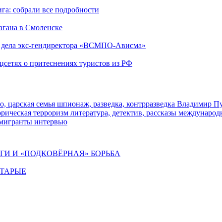
га: собрали все подробности
агана в Смоленске
ю дела экс-гендиректора «ВСМПО-Ависма»
оцсетях о притеснениях туристов из РФ
о, царская семья
шпионаж, разведка, контрразведка
Владимир П
торическая
терроризм
литература, детектив, рассказы
международ
 мигранты
интервью
ИГИ И «ПОДКОВЁРНАЯ» БОРЬБА
СТАРЫЕ