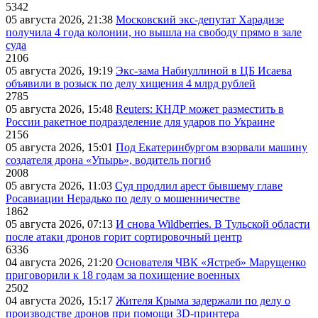
5342
05 августа 2026, 21:38
Московский экс-депутат Харадизе
получила 4 года колонии, но вышла на свободу прямо в зале
суда
2106
05 августа 2026, 19:19
Экс-зама Набиуллиной в ЦБ Исаева
объявили в розыск по делу хищения 4 млрд рублей
2785
05 августа 2026, 15:48
Reuters: КНДР может разместить в
России ракетное подразделение для ударов по Украине
2156
05 августа 2026, 15:01
Под Екатеринбургом взорвали машину
создателя дрона «Упырь», водитель погиб
2008
05 августа 2026, 11:03
Суд продлил арест бывшему главе
Росавиации Нерадько по делу о мошенничестве
1862
05 августа 2026, 07:13
И снова Wildberries. В Тульской области
после атаки дронов горит сортировочный центр
6336
04 августа 2026, 21:20
Основателя ЧВК «Ястреб» Марущенко
приговорили к 18 годам за похищение военных
2502
04 августа 2026, 15:17
Жителя Крыма задержали по делу о
производстве дронов при помощи 3D‑принтера