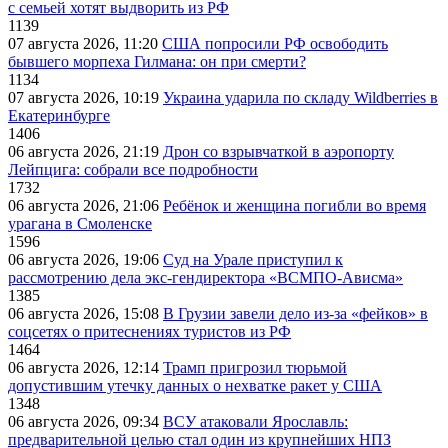
с семьей хотят выдворить из РФ
1139
07 августа 2026, 11:20
США попросили РФ освободить
бывшего морпеха Гилмана: он при смерти?
1134
07 августа 2026, 10:19
Украина ударила по складу Wildberries в
Екатеринбурге
1406
06 августа 2026, 21:19
Дрон со взрывчаткой в аэропорту
Лейпцига: собрали все подробности
1732
06 августа 2026, 21:06
Ребёнок и женщина погибли во время
урагана в Смоленске
1596
06 августа 2026, 19:06
Суд на Урале приступил к
рассмотрению дела экс-гендиректора «ВСМПО-Ависма»
1385
06 августа 2026, 15:08
В Грузии завели дело из-за «фейков» в
соцсетях о притеснениях туристов из РФ
1464
06 августа 2026, 12:14
Трамп пригрозил тюрьмой
допустившим утечку данных о нехватке ракет у США
1348
06 августа 2026, 09:34
ВСУ атаковали Ярославль:
предварительной целью стал один из крупнейших НПЗ