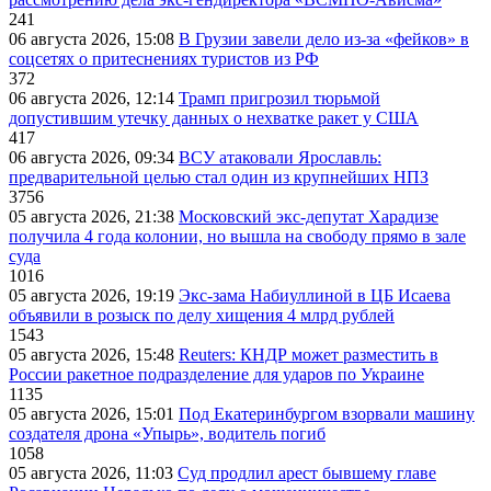
241
06 августа 2026, 15:08
В Грузии завели дело из-за «фейков» в
соцсетях о притеснениях туристов из РФ
372
06 августа 2026, 12:14
Трамп пригрозил тюрьмой
допустившим утечку данных о нехватке ракет у США
417
06 августа 2026, 09:34
ВСУ атаковали Ярославль:
предварительной целью стал один из крупнейших НПЗ
3756
05 августа 2026, 21:38
Московский экс-депутат Харадизе
получила 4 года колонии, но вышла на свободу прямо в зале
суда
1016
05 августа 2026, 19:19
Экс-зама Набиуллиной в ЦБ Исаева
объявили в розыск по делу хищения 4 млрд рублей
1543
05 августа 2026, 15:48
Reuters: КНДР может разместить в
России ракетное подразделение для ударов по Украине
1135
05 августа 2026, 15:01
Под Екатеринбургом взорвали машину
создателя дрона «Упырь», водитель погиб
1058
05 августа 2026, 11:03
Суд продлил арест бывшему главе