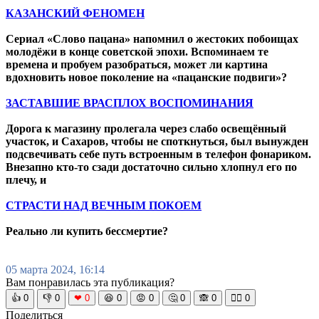
КАЗАНСКИЙ ФЕНОМЕН
Сериал «Слово пацана» напомнил о жестоких побоищах
молодёжи в конце советской эпохи. Вспоминаем те
времена и пробуем разобраться, может ли картина
вдохновить новое поколение на «пацанские подвиги»?
ЗАСТАВШИЕ ВРАСПЛОХ ВОСПОМИНАНИЯ
Дорога к магазину пролегала через слабо освещённый
участок, и Сахаров, чтобы не споткнуться, был вынужден
подсвечивать себе путь встроенным в телефон фонариком.
Внезапно кто-то сзади достаточно сильно хлопнул его по
плечу, и
СТРАСТИ НАД ВЕЧНЫМ ПОКОЕМ
Реально ли купить бессмертие?
05 марта 2024, 16:14
Вам понравилась эта публикация?
👍
0
👎
0
❤
0
😆
0
😡
0
🤔
0
🙈
0
🧘‍♀️
0
Поделиться