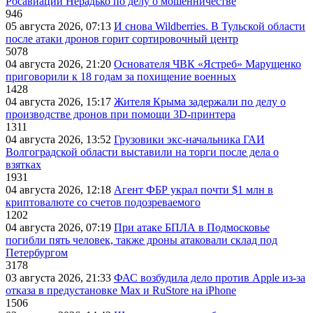
Росавиации Нерадько по делу о мошенничестве
946
05 августа 2026, 07:13
И снова Wildberries. В Тульской области
после атаки дронов горит сортировочный центр
5078
04 августа 2026, 21:20
Основателя ЧВК «Ястреб» Марущенко
приговорили к 18 годам за похищение военных
1428
04 августа 2026, 15:17
Жителя Крыма задержали по делу о
производстве дронов при помощи 3D‑принтера
1311
04 августа 2026, 13:52
Грузовики экс-начальника ГАИ
Волгоградской области выставили на торги после дела о
взятках
1931
04 августа 2026, 12:18
Агент ФБР украл почти $1 млн в
криптовалюте со счетов подозреваемого
1202
04 августа 2026, 07:19
При атаке БПЛА в Подмосковье
погибли пять человек, также дроны атаковали склад под
Петербургом
3178
03 августа 2026, 21:33
ФАС возбудила дело против Apple из-за
отказа в предустановке Max и RuStore на iPhone
1506