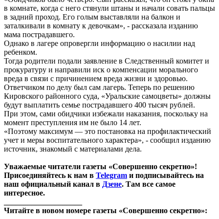
в комнате, когда с него стянули штаны и начали совать пальцы
в задний проход. Его голым выставляли на балкон и
заталкивали в комнату к девочкам», - рассказала изданию
мама пострадавшего.
Однако в лагере опровергли информацию о насилии над
ребенком.
Тогда родители подали заявление в Следственный комитет и
прокуратуру и направили иск о компенсации морального
вреда в связи с причинением вреда жизни и здоровью.
Ответчиком по делу был сам лагерь. Теперь по решению
Кировского районного суда, «Уральские самоцветы» должны
будут выплатить семье пострадавшего 400 тысяч рублей.
При этом, сами обидчики избежали наказания, поскольку на
момент преступления им не было 14 лет.
«Поэтому максимум — это постановка на профилактический
учет и меры воспитательного характера», - сообщил изданию
источник, знакомый с материалами дела.
Уважаемые читатели газеты «Совершенно секретно»!
Присоединяйтесь к нам в
Telegram
и подписывайтесь на
наш официальный канал в
Дзене
. Там все самое
интересное.
____________________
Читайте в новом номере газеты «Совершенно секретно»: