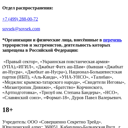
Отдел распространения:
+7 (499) 288-00-72
sovsek@sovsek.com
*Организации и физические лица, внесённные в
перечень
террористов и экстремистов, деятельность которых
запрещена в Российской Федерации:
«Правый сектор», «Украинская повстанческая армия»
(УПА),«ИГИЛ», «Джабхат Фатх аш-Шам» (бывшая «Джабхат
ан-Нусра», «Джебхат ан-Нусра»), Национал-Большевистская
партия (НБП), «Аль-Каида», «УНА-УНСО», «Талибан»,
«Меджлис крымско-татарского народа», «Свидетели Иеговы»,
«Мизантропик Дивижн», «Братство» Корчинского,
«Артподготовка», «Тризуб им. Степана Бандеры», «НСО»,
«Славянский союз», «Формат-18», Дуров Павел Валерьевич.
18+
Учредитель: ООО «Совершенно Секретно Трейд».
Юридический адрес: 360051, Кабардино-Балкарская Респ., г.