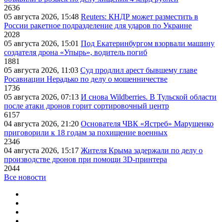
2636
05 августа 2026, 15:48
Reuters: КНДР может разместить в
России ракетное подразделение для ударов по Украине
2028
05 августа 2026, 15:01
Под Екатеринбургом взорвали машину
создателя дрона «Упырь», водитель погиб
1881
05 августа 2026, 11:03
Суд продлил арест бывшему главе
Росавиации Нерадько по делу о мошенничестве
1736
05 августа 2026, 07:13
И снова Wildberries. В Тульской области
после атаки дронов горит сортировочный центр
6157
04 августа 2026, 21:20
Основателя ЧВК «Ястреб» Марущенко
приговорили к 18 годам за похищение военных
2346
04 августа 2026, 15:17
Жителя Крыма задержали по делу о
производстве дронов при помощи 3D‑принтера
2044
Все новости