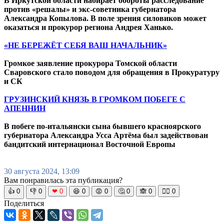
В Иркутской области набирает обороты расследование
против «решалы» и экс-советника губернатора
Александра Копылова. В поле зрения силовиков может
оказаться и прокурор региона Андрея Ханько.
«НЕ БЕРЕЖЁТ СЕБЯ ВАШ НАЧАЛЬНИК»
Громкое заявление прокурора Томской области
Сваровского стало поводом для обращения в Прокуратуру
и СК
ГРУЗИНСКИЙ КНЯЗЬ В ГРОМКОМ ПОБЕГЕ С
АПЕННИН
В побеге по-итальянски сына бывшего красноярского
губернатора Александра Усса Артёма был задействован
бандитский интернационал Восточной Европы
30 августа 2024, 13:09
Вам понравилась эта публикация?
👍
0
👎
0
❤
0
😆
0
😡
0
🤔
0
🙈
0
🧘‍♀️
0
Поделиться