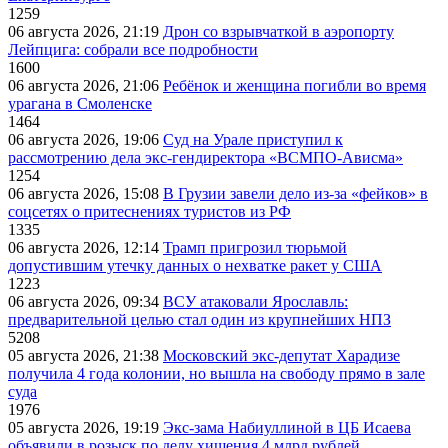
1259
06 августа 2026, 21:19
Дрон со взрывчаткой в аэропорту
Лейпцига: собрали все подробности
1600
06 августа 2026, 21:06
Ребёнок и женщина погибли во время
урагана в Смоленске
1464
06 августа 2026, 19:06
Суд на Урале приступил к
рассмотрению дела экс-гендиректора «ВСМПО-Ависма»
1254
06 августа 2026, 15:08
В Грузии завели дело из-за «фейков» в
соцсетях о притеснениях туристов из РФ
1335
06 августа 2026, 12:14
Трамп пригрозил тюрьмой
допустившим утечку данных о нехватке ракет у США
1223
06 августа 2026, 09:34
ВСУ атаковали Ярославль:
предварительной целью стал один из крупнейших НПЗ
5208
05 августа 2026, 21:38
Московский экс-депутат Харадизе
получила 4 года колонии, но вышла на свободу прямо в зале
суда
1976
05 августа 2026, 19:19
Экс-зама Набиуллиной в ЦБ Исаева
объявили в розыск по делу хищения 4 млрд рублей