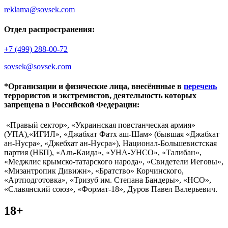
reklama@sovsek.com
Отдел распространения:
+7 (499) 288-00-72
sovsek@sovsek.com
*Организации и физические лица, внесённные в
перечень
террористов и экстремистов, деятельность которых
запрещена в Российской Федерации:
«Правый сектор», «Украинская повстанческая армия»
(УПА),«ИГИЛ», «Джабхат Фатх аш-Шам» (бывшая «Джабхат
ан-Нусра», «Джебхат ан-Нусра»), Национал-Большевистская
партия (НБП), «Аль-Каида», «УНА-УНСО», «Талибан»,
«Меджлис крымско-татарского народа», «Свидетели Иеговы»,
«Мизантропик Дивижн», «Братство» Корчинского,
«Артподготовка», «Тризуб им. Степана Бандеры», «НСО»,
«Славянский союз», «Формат-18», Дуров Павел Валерьевич.
18+