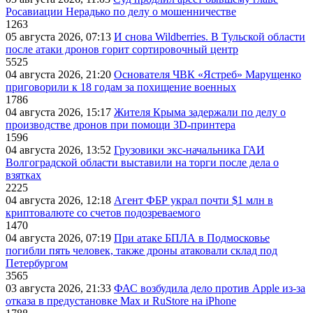
Росавиации Нерадько по делу о мошенничестве
1263
05 августа 2026, 07:13
И снова Wildberries. В Тульской области
после атаки дронов горит сортировочный центр
5525
04 августа 2026, 21:20
Основателя ЧВК «Ястреб» Марущенко
приговорили к 18 годам за похищение военных
1786
04 августа 2026, 15:17
Жителя Крыма задержали по делу о
производстве дронов при помощи 3D‑принтера
1596
04 августа 2026, 13:52
Грузовики экс-начальника ГАИ
Волгоградской области выставили на торги после дела о
взятках
2225
04 августа 2026, 12:18
Агент ФБР украл почти $1 млн в
криптовалюте со счетов подозреваемого
1470
04 августа 2026, 07:19
При атаке БПЛА в Подмосковье
погибли пять человек, также дроны атаковали склад под
Петербургом
3565
03 августа 2026, 21:33
ФАС возбудила дело против Apple из-за
отказа в предустановке Max и RuStore на iPhone