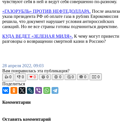
чувствуют себя в ней и ведут себя совершенно по-разному.
«ГАЗОРУБЛЬ» ПРОТИВ НЕФТЕДОЛЛАРА.
После анализа
указа президента РФ об оплате газа в рублях Еврокомиссия
решила, что документ нарушает условия антироссийских
санкций. Но не все страны готовы подчиниться директиве.
КУДА ВЕДЕТ «ЗЕЛЕНАЯ МИЛЯ».
К чему могут привести
разговоры о возвращении смертной казни в Россию?
28 апреля 2022, 09:03
Вам понравилась эта публикация?
👍
0
👎
0
❤
0
😆
0
😡
0
🤔
0
🙈
0
🧘‍♀️
0
Поделиться
Комментарии
Оставить комментарий