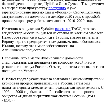
бывший деловой партнер Чубайса Илья Сучков. Тем временем
в Генеральную прокуратуру
поступило
и уже
зарегистрировано письмо главы «Роснано» Сергея Куликова,
заступившего на должность в декабре 2020 года, с просьбой
провести проверку работы компании за 2010–2020 годы.
Источник в окружении Чубайса
рассказал
ТАСС, что экс-
гендиректор «Роснано» улетел из страны на частном самолете.
Некоторое время он находился в Турции, а затем вылетел в
Европу, где, по предварительным данным, пока обосновался в
Италии, потому что имеет собственность на
Апеннинском полуострове.
Напомним, что в марте Чубайс ушел с должности
спецпредставителя президента по вопросам устойчивого
развития и покинул Россию. Отъезд политика связывают с его
позицией по Украине.
В 1990-х годах Чубайс сначала возглавлял Госкомимущество и
курировал процесс приватизации в России, затем был
назначен первым заместителем председателя правительства. С
1998 по 2008 год был главой Российского акционерного
общества «Единая энергетическая система России» (РАО
«ЕЭС»).