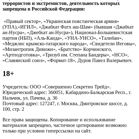
террористов и экстремистов, деятельность которых
запрещена в Российской Федерации:
«Правый сектор», «Украинская повстанческая армия»
(УПА),«ИГИЛ», «Джабхат Фатх аш-Шам» (бывшая «Джабхат
ан-Нусра», «Джебхат ан-Нусра»), Национал-Большевистская
партия (НБП), «Аль-Каида», «УНА-УНСО», «Талибан»,
«Меджлис крымско-татарского народа», «Свидетели Иеговы»,
«Мизантропик Дивижн», «Братство» Корчинского,
«Артподготовка», «Тризуб им. Степана Бандеры», «НСО»,
«Славянский союз», «Формат-18», Дуров Павел Валерьевич.
18+
Учредитель: ООО «Совершенно Секретно Трейд».
Юридический адрес: 360051, Кабардино-Балкарская Респ., г.
Нальчик, ул. Пачева, д. 36
Почтовый адрес: 127247, г. Москва, Дмитровское шоссе, д.
100, стр. 2
Все права защищены. Копирование и использование
материалов запрещено, частичное цитирование возможно
только при условии гиперссылки на сайт.