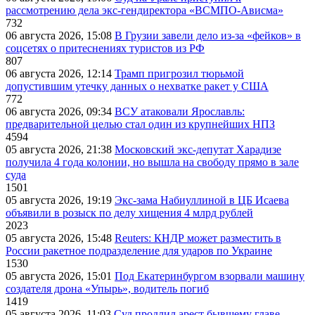
рассмотрению дела экс-гендиректора «ВСМПО-Ависма»
732
06 августа 2026, 15:08
В Грузии завели дело из-за «фейков» в
соцсетях о притеснениях туристов из РФ
807
06 августа 2026, 12:14
Трамп пригрозил тюрьмой
допустившим утечку данных о нехватке ракет у США
772
06 августа 2026, 09:34
ВСУ атаковали Ярославль:
предварительной целью стал один из крупнейших НПЗ
4594
05 августа 2026, 21:38
Московский экс-депутат Харадизе
получила 4 года колонии, но вышла на свободу прямо в зале
суда
1501
05 августа 2026, 19:19
Экс-зама Набиуллиной в ЦБ Исаева
объявили в розыск по делу хищения 4 млрд рублей
2023
05 августа 2026, 15:48
Reuters: КНДР может разместить в
России ракетное подразделение для ударов по Украине
1530
05 августа 2026, 15:01
Под Екатеринбургом взорвали машину
создателя дрона «Упырь», водитель погиб
1419
05 августа 2026, 11:03
Суд продлил арест бывшему главе