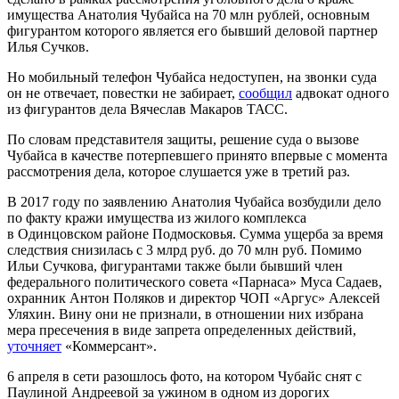
имущества Анатолия Чубайса на 70 млн рублей, основным
фигурантом которого является его бывший деловой партнер
Илья Сучков.
Но мобильный телефон Чубайса недоступен, на звонки суда
он не отвечает, повестки не забирает,
сообщил
адвокат одного
из фигурантов дела Вячеслав Макаров ТАСС.
По словам представителя защиты, решение суда о вызове
Чубайса в качестве потерпевшего принято впервые с момента
рассмотрения дела, которое слушается уже в третий раз.
В 2017 году по заявлению Анатолия Чубайса возбудили дело
по факту кражи имущества из жилого комплекса
в Одинцовском районе Подмосковья. Сумма ущерба за время
следствия снизилась с 3 млрд руб. до 70 млн руб. Помимо
Ильи Сучкова, фигурантами также были бывший член
федерального политического совета «Парнаса» Муса Садаев,
охранник Антон Поляков и директор ЧОП «Аргус» Алексей
Уляхин. Вину они не признали, в отношении них избрана
мера пресечения в виде запрета определенных действий,
уточняет
«Коммерсант».
6 апреля в сети разошлось фото, на котором Чубайс снят с
Паулиной Андреевой за ужином в одном из дорогих