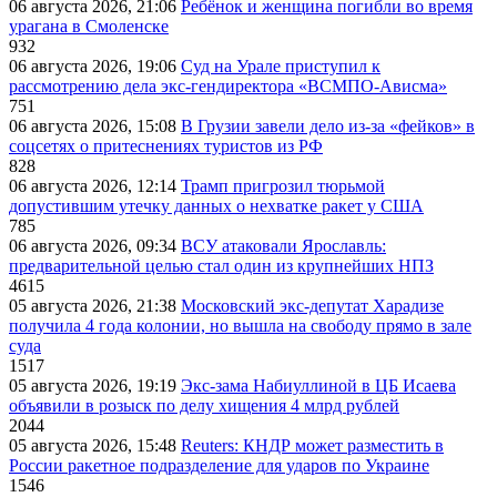
06 августа 2026, 21:06
Ребёнок и женщина погибли во время
урагана в Смоленске
932
06 августа 2026, 19:06
Суд на Урале приступил к
рассмотрению дела экс-гендиректора «ВСМПО-Ависма»
751
06 августа 2026, 15:08
В Грузии завели дело из-за «фейков» в
соцсетях о притеснениях туристов из РФ
828
06 августа 2026, 12:14
Трамп пригрозил тюрьмой
допустившим утечку данных о нехватке ракет у США
785
06 августа 2026, 09:34
ВСУ атаковали Ярославль:
предварительной целью стал один из крупнейших НПЗ
4615
05 августа 2026, 21:38
Московский экс-депутат Харадизе
получила 4 года колонии, но вышла на свободу прямо в зале
суда
1517
05 августа 2026, 19:19
Экс-зама Набиуллиной в ЦБ Исаева
объявили в розыск по делу хищения 4 млрд рублей
2044
05 августа 2026, 15:48
Reuters: КНДР может разместить в
России ракетное подразделение для ударов по Украине
1546