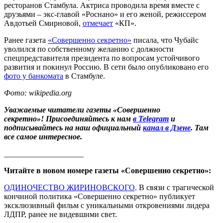
ресторанов Стамбула. Актриса проводила время вместе с
друзьями – экс-главой «Роснано» и его женой, режиссером
Авдотьей Смирновой,
отмечает
«КП».
Ранее газета
«Совершенно секретно»
писала, что Чубайс
уволился по собственному желанию с должности
спецпредставителя президента по вопросам устойчивого
развития и покинул Россию. В сети было опубликовано его
фото у банкомата
в Стамбуле.
Фото: wikipedia.org
Уважаемые читатели газеты «Совершенно
секретно»! Присоединяйтесь к нам
в Telegram
и
подписывайтесь на наш официальный
канал в Дзене
. Там
все самое интересное.
____________________
Читайте в новом номере газеты «Совершенно секретно»:
ОДИНОЧЕСТВО ЖИРИНОВСКОГО
. В связи с трагической
кончиной политика «Совершенно секретно» публикует
эксклюзивный фильм с уникальными откровениями лидера
ЛДПР, ранее не видевшими свет.