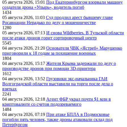
05 августа 2026, 15:01
Под Екатеринбургом взорвали машину
создателя дрона «Упырь», водитель погиб
1434
05 августа 2026, 11:03
Суд продлил арест бывшему главе
Росавиации Нерадько по делу о мошенничестве
1280
05 августа 2026, 07:13
И снова Wildberries. В Тульской области
после атаки дронов горит сортировочный центр
5545
04 августа 2026, 21:20
Основателя ЧВК «Ястреб» Марущенко
приговорили к 18 годам за похищение военных
1804
04 августа 2026, 15:17
Жителя Крыма задержали по делу о
производстве дронов при помощи 3D‑принтера
1612
04 августа 2026, 13:52
Грузовики экс-начальника ГАИ
Волгоградской области выставили на торги после дела о
взятках
2241
04 августа 2026, 12:18
Агент ФБР украл почти $1 млн в
криптовалюте со счетов подозреваемого
1484
04 августа 2026, 07:19
При атаке БПЛА в Подмосковье
погибли пять человек, также дроны атаковали склад под
Петербургом