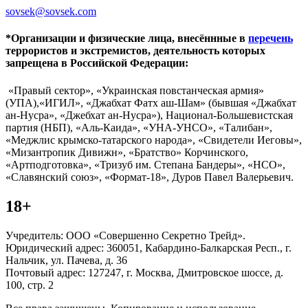
sovsek@sovsek.com
*Организации и физические лица, внесённные в
перечень
террористов и экстремистов, деятельность которых
запрещена в Российской Федерации:
«Правый сектор», «Украинская повстанческая армия»
(УПА),«ИГИЛ», «Джабхат Фатх аш-Шам» (бывшая «Джабхат
ан-Нусра», «Джебхат ан-Нусра»), Национал-Большевистская
партия (НБП), «Аль-Каида», «УНА-УНСО», «Талибан»,
«Меджлис крымско-татарского народа», «Свидетели Иеговы»,
«Мизантропик Дивижн», «Братство» Корчинского,
«Артподготовка», «Тризуб им. Степана Бандеры», «НСО»,
«Славянский союз», «Формат-18», Дуров Павел Валерьевич.
18+
Учредитель: ООО «Совершенно Секретно Трейд».
Юридический адрес: 360051, Кабардино-Балкарская Респ., г.
Нальчик, ул. Пачева, д. 36
Почтовый адрес: 127247, г. Москва, Дмитровское шоссе, д.
100, стр. 2