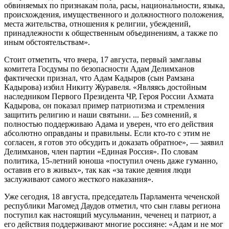
обвиняемых по признакам пола, расы, национальности, языка,
происхождения, имущественного и должностного положения,
места жительства, отношения к религии, убеждений,
принадлежности к общественным объединениям, а также по
иным обстоятельствам».
Стоит отметить, что вчера, 17 августа, первый замглавы
комитета Госдумы по безопасности Адам Делимханов
фактически признал, что Адам Кадыров (сын Рамзана
Кадырова) избил Никиту Журавеля. «Являясь достойным
наследником Первого Президента ЧР, Героя России Ахмата
Кадырова, он показал пример патриотизма и стремления
защитить религию и наши святыни. ... Без сомнений, я
полностью поддерживаю Адама и уверен, что его действия
абсолютно оправданы и правильны. Если кто-то с этим не
согласен, я готов это обсудить и доказать обратное», — заявил
Делимханов, член партии «Единая Россия». По словам
политика, 15-летний юноша «поступил очень даже гуманно,
оставив его в живых», так как «за такие деяния люди
заслуживают самого жесткого наказания».
Уже сегодня, 18 августа, председатель Парламента чеченской
республики Магомед Даудов отметил, что сын главы региона
поступил как настоящий мусульманин, чеченец и патриот, а
его действия поддерживают многие россияне: «Адам и не мог