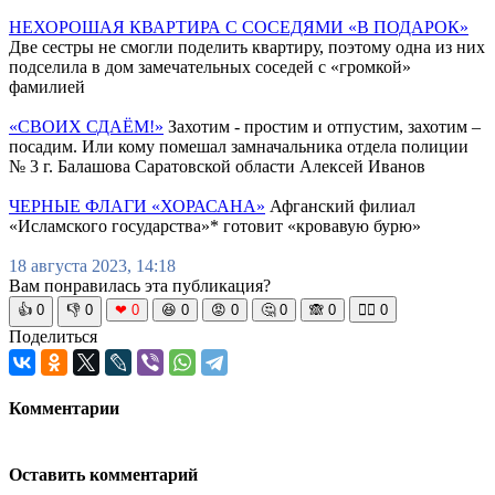
НЕХОРОШАЯ КВАРТИРА С СОСЕДЯМИ «В ПОДАРОК»
Две сестры не смогли поделить квартиру, поэтому одна из них
подселила в дом замечательных соседей с «громкой»
фамилией
«СВОИХ СДАЁМ!»
Захотим - простим и отпустим, захотим –
посадим. Или кому помешал замначальника отдела полиции
№ 3 г. Балашова Саратовской области Алексей Иванов
ЧЕРНЫЕ ФЛАГИ «ХОРАСАНА»
Афганский филиал
«Исламского государства»* готовит «кровавую бурю»
18 августа 2023, 14:18
Вам понравилась эта публикация?
👍
0
👎
0
❤
0
😆
0
😡
0
🤔
0
🙈
0
🧘‍♀️
0
Поделиться
Комментарии
Оставить комментарий