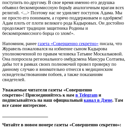
поступить по-другому. В свое время именно его дедушка
объявил бескомпромиссную борьбу аналогичным врагам всех
религий. <...> Поэтому нас не удивляет поступок Адама. Мы
не просто его понимаем, а горячо поддерживаем и одобряем!
Адам плоть от плоти великого рода Кадыровых. Он достойно
продолжает традиции защитника Родины и
бескомпромиссного борца со злом!».
Напомним, ранее
газета «Совершенно секретно»
писала, что
Журавель пожаловался на избиение сыном Кадырова
уполномоченной по правам человека Татьяне Москальковой.
Она попросила регионального омбудсмена Мансура Солтаева,
дабы тот в рамках своих полномочий провел проверку по
данному случаю и внимательно отнесся к медицинским
освидетельствованиям побоев, а также показаниям
свидетелей.
Уважаемые читатели газеты «Совершенно
секретно»! Присоединяйтесь к нам
в Telegram
и
подписывайтесь на наш официальный
канал в Дзене
. Там
все самое интересное.
____________________
Читайте в новом номере газеты «Совершенно секретно»: