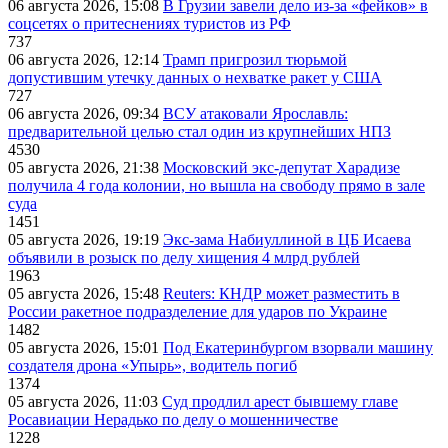
06 августа 2026, 15:08
В Грузии завели дело из-за «фейков» в
соцсетях о притеснениях туристов из РФ
737
06 августа 2026, 12:14
Трамп пригрозил тюрьмой
допустившим утечку данных о нехватке ракет у США
727
06 августа 2026, 09:34
ВСУ атаковали Ярославль:
предварительной целью стал один из крупнейших НПЗ
4530
05 августа 2026, 21:38
Московский экс-депутат Харадизе
получила 4 года колонии, но вышла на свободу прямо в зале
суда
1451
05 августа 2026, 19:19
Экс-зама Набиуллиной в ЦБ Исаева
объявили в розыск по делу хищения 4 млрд рублей
1963
05 августа 2026, 15:48
Reuters: КНДР может разместить в
России ракетное подразделение для ударов по Украине
1482
05 августа 2026, 15:01
Под Екатеринбургом взорвали машину
создателя дрона «Упырь», водитель погиб
1374
05 августа 2026, 11:03
Суд продлил арест бывшему главе
Росавиации Нерадько по делу о мошенничестве
1228