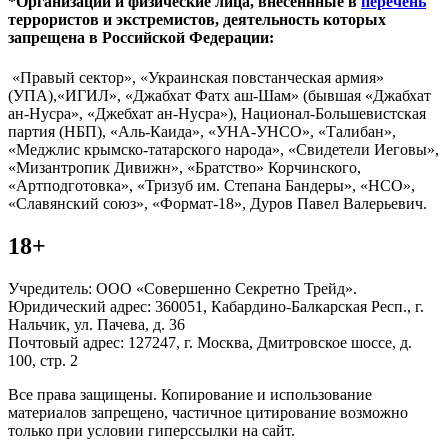
*Организации и физические лица, внесённные в
перечень
террористов и экстремистов, деятельность которых
запрещена в Российской Федерации:
«Правый сектор», «Украинская повстанческая армия»
(УПА),«ИГИЛ», «Джабхат Фатх аш-Шам» (бывшая «Джабхат
ан-Нусра», «Джебхат ан-Нусра»), Национал-Большевистская
партия (НБП), «Аль-Каида», «УНА-УНСО», «Талибан»,
«Меджлис крымско-татарского народа», «Свидетели Иеговы»,
«Мизантропик Дивижн», «Братство» Корчинского,
«Артподготовка», «Тризуб им. Степана Бандеры», «НСО»,
«Славянский союз», «Формат-18», Дуров Павел Валерьевич.
18+
Учредитель: ООО «Совершенно Секретно Трейд».
Юридический адрес: 360051, Кабардино-Балкарская Респ., г.
Нальчик, ул. Пачева, д. 36
Почтовый адрес: 127247, г. Москва, Дмитровское шоссе, д.
100, стр. 2
Все права защищены. Копирование и использование
материалов запрещено, частичное цитирование возможно
только при условии гиперссылки на сайт.