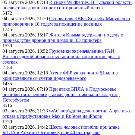
05 августа 2026, 07:13
И снова Wildberries. В Тульской области
после атаки дронов горит сортировочный центр
5472
04 августа 2026, 21:20
Основателя ЧВК «Ястреб» Марущенко
приговорили к 18 годам за похищение военных
1745
04 августа 2026, 15:17
Жителя Крыма задержали по делу о
производстве дронов при помощи 3D‑принтера
1559
04 августа 2026, 13:52
Грузовики экс-начальника ГАИ
Волгоградской области выставили на торги после дела о
взятках
2184
04 августа 2026, 12:18
Агент ФБР украл почти $1 млн в
криптовалюте со счетов подозреваемого
1435
04 августа 2026, 07:19
При атаке БПЛА в Подмосковье
погибли пять человек, также дроны атаковали склад под
Петербургом
3516
03 августа 2026, 21:33
ФАС возбудила дело против Apple из-за
отказа в предустановке Max и RuStore на iPhone
1750
03 августа 2026, 14:42
Шесть человек погибли при атаке
БПЛА в Архипо-Осиповке, еще 40 пострадали