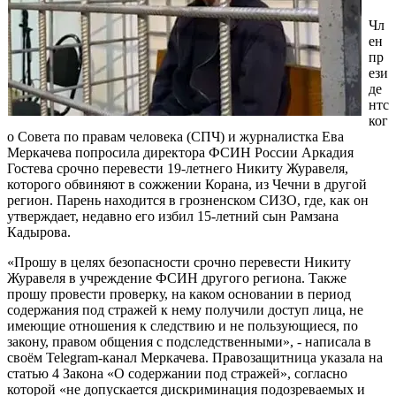
Чл
ен
пр
ези
де
нтс
ког
о Совета по правам человека (СПЧ) и журналистка Ева
Меркачева попросила директора ФСИН России Аркадия
Гостева срочно перевести 19-летнего Никиту Журавеля,
которого обвиняют в сожжении Корана, из Чечни в другой
регион. Парень находится в грозненском СИЗО, где, как он
утверждает, недавно его избил 15-летний сын Рамзана
Кадырова.
«Прошу в целях безопасности срочно перевести Никиту
Журавеля в учреждение ФСИН другого региона. Также
прошу провести проверку, на каком основании в период
содержания под стражей к нему получили доступ лица, не
имеющие отношения к следствию и не пользующиеся, по
закону, правом общения с подследственными», - написала в
своём Telegram-канал Меркачева. Правозащитница указала на
статью 4 Закона «О содержании под стражей», согласно
которой «не допускается дискриминация подозреваемых и