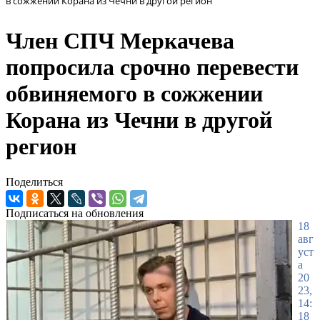
в сожжении Корана из Чечни в другой регион
Член СПЧ Меркачева
попросила срочно перевести
обвиняемого в сожжении
Корана из Чечни в другой
регион
Поделиться
Подписаться на обновления
18
авг
уст
а
20
23,
14:
18