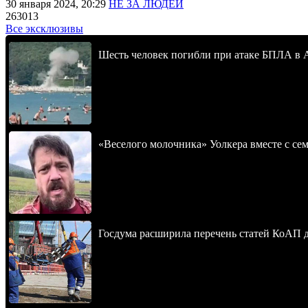
30 января 2024, 20:29
НЕ ЗА ЛЮДЕЙ
263013
Все эксклюзивы
Шесть человек погибли при атаке БПЛА в 
«Веселого молочника» Уолкера вместе с се
Госдума расширила перечень статей КоАП 