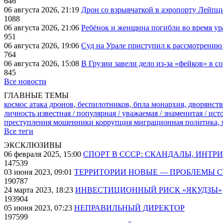
646
06 августа 2026, 21:19
Дрон со взрывчаткой в аэропорту Лейпци
1088
06 августа 2026, 21:06
Ребёнок и женщина погибли во время ур
951
06 августа 2026, 19:06
Суд на Урале приступил к рассмотрени
764
06 августа 2026, 15:08
В Грузии завели дело из-за «фейков» в с
845
Все новости
ГЛАВНЫЕ ТЕМЫ
космос
атака дронов, беспилотников, бпла
монархия, дворянств
личность известная / популярная / уважаемая / знаменитая / ис
преступления
мошенники
коррупция
миграционная политика,
Все теги
ЭКСКЛЮЗИВЫ
06 февраля 2025, 15:00
СПОРТ В СССР: СКАНДАЛЫ, ИНТР
147539
03 июня 2023, 09:01
ТЕРРИТОРИИ НОВЫЕ — ПРОБЛЕМЫ 
190787
24 марта 2023, 18:23
ИНВЕСТИЦИОННЫЙ РИСК «ЯКУДЗЫ»
193904
05 июня 2023, 07:23
НЕПРАВИЛЬНЫЙ ДИРЕКТОР
197599