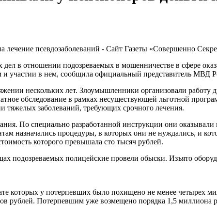
 дел в отношении подозреваемых в мошенничестве в сфере оказа
м и участии в нем, сообщила официальный представитель МВД 
тяжении нескольких лет. Злоумышленники организовали работу 
латное обследование в рамках несуществующей льготной програ
и тяжелых заболеваний, требующих срочного лечения.
ания. По специально разработанной инструкции они оказывали н
там назначались процедуры, в которых они не нуждались, и кот
стоимость которого превышала сто тысяч рублей.
ах подозреваемых полицейские провели обыски. Изъято оборудо
ьтате которых у потерпевших было похищено не менее четырех м
ов рублей. Потерпевшим уже возмещено порядка 1,5 миллиона р