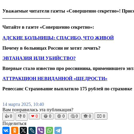
Уважаемые читатели газеты «Совершенно секретно»! Прис
____________________
Читайте в газете «Совершенно секретно»:
АДСКИЕ БОЛЬНИЦЫ: СПАСИБО, ЧТО ЖИВОЙ
Почему в больницах России не хотят лечить?
ЭВТАНАЗИЯ ИЛИ УБИЙСТВО?
Впервые стало известно про россиянина, применившего эв
АТТРАКЦИОН НЕВИДАННОЙ «ЩЕДРОСТИ»
Ренессанс Страхование выплатило 175 рублей по страховке
14 марта 2025, 10:40
Вам понравилась эта публикация?
👍
0
👎
0
❤
0
😆
0
😡
0
🤔
0
🙈
0
🧘‍♀️
0
Поделиться