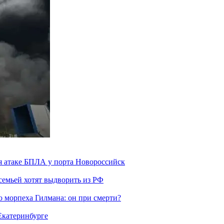
я атаке БПЛА у порта Новороссийск
семьей хотят выдворить из РФ
морпеха Гилмана: он при смерти?
 Екатеринбурге