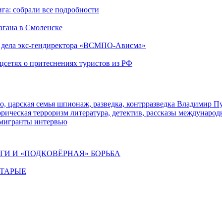
га: собрали все подробности
агана в Смоленске
ю дела экс-гендиректора «ВСМПО-Ависма»
оцсетях о притеснениях туристов из РФ
о, царская семья
шпионаж, разведка, контрразведка
Владимир П
торическая
терроризм
литература, детектив, рассказы
международ
 мигранты
интервью
ИГИ И «ПОДКОВЁРНАЯ» БОРЬБА
СТАРЫЕ