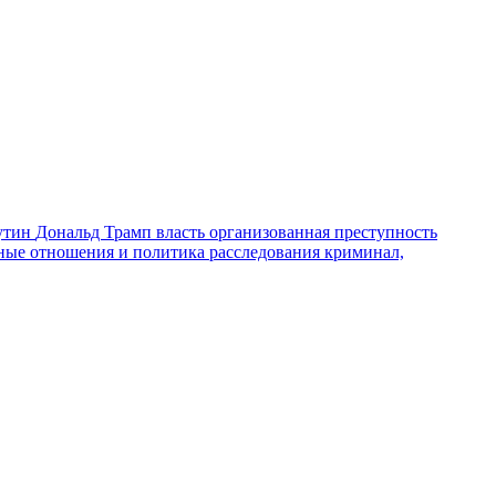
утин
Дональд Трамп
власть
организованная преступность
ные отношения и политика
расследования
криминал,