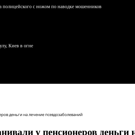
на полицейского с ножом по наводке мошенников
улу, Киев в огне
ров деньги на лечение псевдозаболеваний
ивали у пенсионеров деньги н