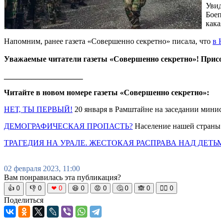
Увид
Боеп
кака
Напомним, ранее газета «Совершенно секретно» писала, что
в 
Уважаемые читатели газеты «Совершенно секретно»! Прис
____________________
Читайте в новом номере газеты «Совершенно секретно»:
НЕТ, ТЫ ПЕРВЫЙ!
20 января в Рамштайне на заседании минис
ДЕМОГРАФИЧЕСКАЯ ПРОПАСТЬ?
Население нашей страны 
ТРАГЕДИЯ НА УРАЛЕ. ЖЕСТОКАЯ РАСПРАВА НАД ДЕТЬ
02 февраля 2023, 11:00
Вам понравилась эта публикация?
👍
0
👎
0
❤
0
😆
0
😡
0
🤔
0
🙈
0
🧘‍♀️
0
Поделиться