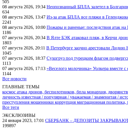
505
08 августа 2026, 19:34
Неопознанный БПЛА залетел в Болгарию 
634
08 августа 2026, 13:47
Из-за атак БПЛА все пляжи в Геленджик
2241
08 августа 2026, 10:00
Пожары и раненые: последствия атак на
1186
07 августа 2026, 20:34
В Ялте БЭК атаковал пляж, в Керчи дрон
1803
07 августа 2026, 20:11
В Петербурге заочно арестовали Лидию 
1045
07 августа 2026, 18:37
Сухогруз под турецким флагом подвергс
1113
07 августа 2026, 17:13
«Веселого молочника» Уолкера вместе с 
1144
Все новости
ГЛАВНЫЕ ТЕМЫ
космос
атака дронов, беспилотников, бпла
монархия, дворянств
личность известная / популярная / уважаемая / знаменитая / ис
преступления
мошенники
коррупция
миграционная политика,
Все теги
ЭКСКЛЮЗИВЫ
24 января 2023, 17:01
СБЕРБАНК – ДЕПОЗИТЫ ЗАКРЫВАЮ
199897