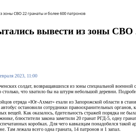
 зоны СВО 22 гранаты и более 600 патронов
тались вывести из зоны СВО 2
евраля 2023, 11:00
ченских солдат, возвращавшихся из зоны специальной военной
 столько, что хватило бы на штурм небольшой деревни. Подроб
ойцов отряда «Юг-Ахмат» ехали из Запорожской области в стан
 автобус остановили сотрудники правоохранительных органов,
ых вещей. Как оказалось, бдительность стражей порядка не был
жнике, блюстители закона заметили 20 гранат РГД-5, одну гранат
спечатанных коробках. Для чего кавказцам понадобился такой а
не. Там лежала всего одна граната, 14 патронов и 1 запал.