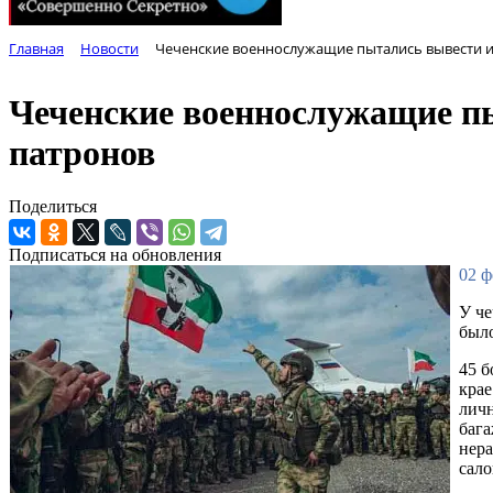
Главная
Новости
Чеченские военнослужащие пытались вывести из
Чеченские военнослужащие пы
патронов
Поделиться
Подписаться на обновления
02 ф
У че
было
45 б
крае
личн
бага
нера
сало