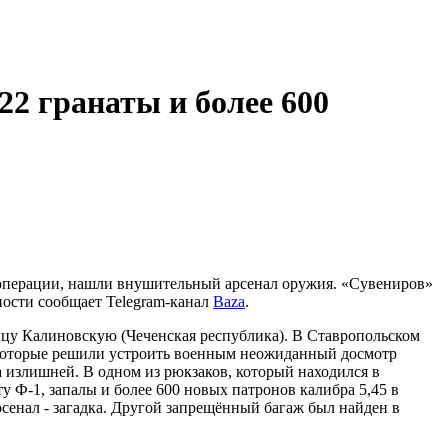
2 гранаты и более 600
 операции, нашли внушительный арсенал оружия. «Сувениров»
ности сообщает Telegram-канал
Baza
.
ицу Калиновскую (Чеченская республика). В Ставропольском
 которые решили устроить военным неожиданный досмотр
а излишней. В одном из рюкзаков, который находился в
у Ф-1, запалы и более 600 новых патронов калибра 5,45 в
рсенал - загадка. Другой запрещённый багаж был найден в