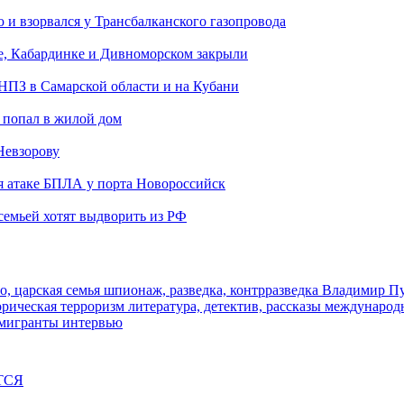
и взорвался у Трансбалканского газопровода
е, Кабардинке и Дивноморском закрыли
 НПЗ в Самарской области и на Кубани
 попал в жилой дом
Невзорову
я атаке БПЛА у порта Новороссийск
семьей хотят выдворить из РФ
о, царская семья
шпионаж, разведка, контрразведка
Владимир П
торическая
терроризм
литература, детектив, рассказы
международ
 мигранты
интервью
ТСЯ