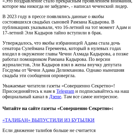
«Это поздравление стало прекрасным проявлением внимания,
которое мы никогда не забудем», - написал чеченский лидер.
В 2023 году в прессе появлялись данные о якобы
состоявшихся свадьбах сыновей Рамзана Кадырова. В
публикациях указывали, что 16-летний на тот момент Адам и
17-летний Эли Кадыров тайно вступили в брак.
Утверждалось, что якобы избранницей Адама стала дочь
сенатора Сулеймана Геремеева, который в нулевых годах
входил в окружение главы Чечни Ахмада Кадырова, а позже
работал помощником Рамзана Кадырова. По версии
журналистов, Эли Кадыров взял в жены внучку депутата
Госдумы от Чечни Адама Делимханова. Однако нынешняя
свадьба эти сообщения опровергла.
Уважаемые читатели газеты «Совершенно Секретно»!
Присоединяйтесь к нам в
Telegram
и подписывайтесь на наш
официальный канал в
Дзене
. Там все самое интересное.
Читайте на сайте газеты «Совершенно Секретно»:
«ТАЛИБАН» ВЫПУСТИЛИ ИЗ БУТЫЛКИ
Если движение талибов больше не считается