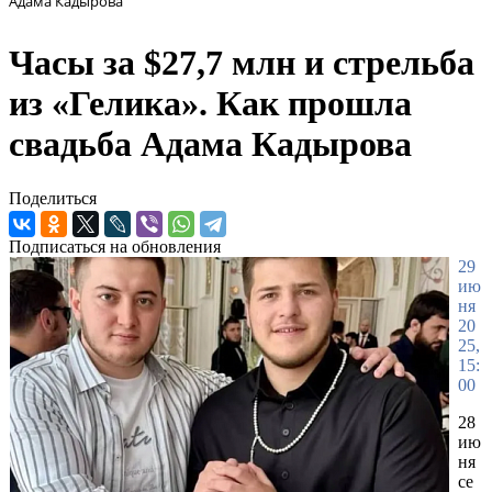
Адама Кадырова
Часы за $27,7 млн и стрельба
из «Гелика». Как прошла
свадьба Адама Кадырова
Поделиться
Подписаться на обновления
29
ию
ня
20
25,
15:
00
28
ию
ня
се