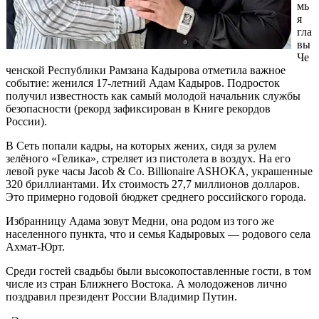
мь
я
гла
вы
Че
ченской Республики Рамзана Кадырова отметила важное
событие: женился 17-летний Адам Кадыров. Подросток
получил известность как самый молодой начальник службы
безопасности (рекорд зафиксирован в Книге рекордов
России).
В Сеть попали кадры, на которых жених, сидя за рулем
зелёного «Гелика», стреляет из пистолета в воздух. На его
левой руке часы Jacob & Co. Billionaire ASHOKA, украшенные
320 бриллиантами. Их стоимость 27,7 миллионов долларов.
Это примерно годовой бюджет среднего российского города.
Избранницу Адама зовут Медни, она родом из того же
населенного пункта, что и семья Кадыровых — родового села
Ахмат-Юрт.
Среди гостей свадьбы были высокопоставленные гости, в том
числе из стран Ближнего Востока. А молодоженов лично
поздравил президент России Владимир Путин.