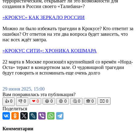
террористическим, открывает ли это возможности для
создания в России своего «Талибана»?
«КРОКУС» КАК ЗЕРКАЛО РОССИИ
Можно ли было избежать трагедии в Крокусе? Кто ответит за
ошибки? От ответов на эти два вопроса будет зависеть, что
нас всех ждёт завтра.
«КРОКУС СИТИ»: ХРОНИКА КОШМАРА
22 марта в Москве произошёл крупнейший со времён «Норд-
Оста» теракт в концертном зале. О чудовищной трагедии
будут говорить и вспоминать еще очень долго
29 июня 2025, 15:00
Вам понравилась эта публикация?
👍
0
👎
0
❤
0
😆
0
😡
0
🤔
0
🙈
0
🧘‍♀️
0
Поделиться
Комментарии