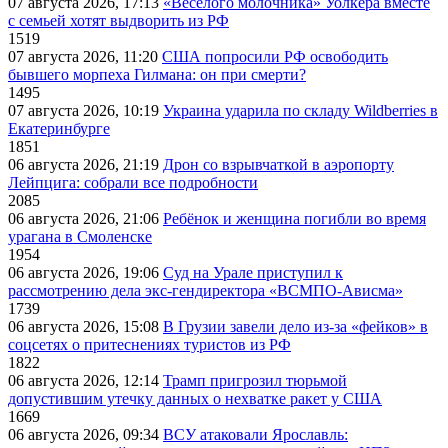
07 августа 2026, 17:13
«Веселого молочника» Уолкера вместе
с семьей хотят выдворить из РФ
1519
07 августа 2026, 11:20
США попросили РФ освободить
бывшего морпеха Гилмана: он при смерти?
1495
07 августа 2026, 10:19
Украина ударила по складу Wildberries в
Екатеринбурге
1851
06 августа 2026, 21:19
Дрон со взрывчаткой в аэропорту
Лейпцига: собрали все подробности
2085
06 августа 2026, 21:06
Ребёнок и женщина погибли во время
урагана в Смоленске
1954
06 августа 2026, 19:06
Суд на Урале приступил к
рассмотрению дела экс-гендиректора «ВСМПО-Ависма»
1739
06 августа 2026, 15:08
В Грузии завели дело из-за «фейков» в
соцсетях о притеснениях туристов из РФ
1822
06 августа 2026, 12:14
Трамп пригрозил тюрьмой
допустившим утечку данных о нехватке ракет у США
1669
06 августа 2026, 09:34
ВСУ атаковали Ярославль: