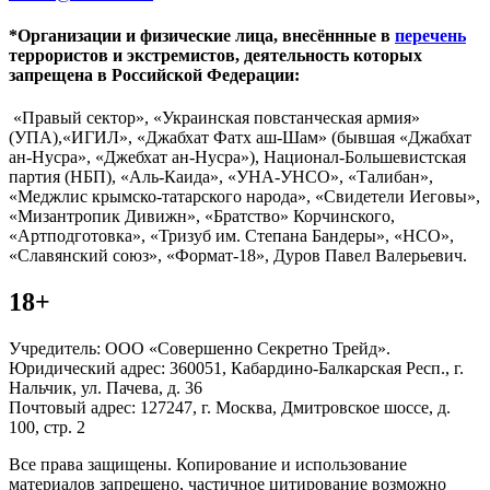
*Организации и физические лица, внесённные в
перечень
террористов и экстремистов, деятельность которых
запрещена в Российской Федерации:
«Правый сектор», «Украинская повстанческая армия»
(УПА),«ИГИЛ», «Джабхат Фатх аш-Шам» (бывшая «Джабхат
ан-Нусра», «Джебхат ан-Нусра»), Национал-Большевистская
партия (НБП), «Аль-Каида», «УНА-УНСО», «Талибан»,
«Меджлис крымско-татарского народа», «Свидетели Иеговы»,
«Мизантропик Дивижн», «Братство» Корчинского,
«Артподготовка», «Тризуб им. Степана Бандеры», «НСО»,
«Славянский союз», «Формат-18», Дуров Павел Валерьевич.
18+
Учредитель: ООО «Совершенно Секретно Трейд».
Юридический адрес: 360051, Кабардино-Балкарская Респ., г.
Нальчик, ул. Пачева, д. 36
Почтовый адрес: 127247, г. Москва, Дмитровское шоссе, д.
100, стр. 2
Все права защищены. Копирование и использование
материалов запрещено, частичное цитирование возможно