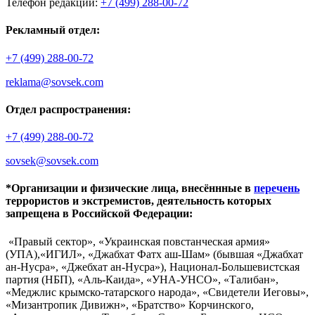
Телефон редакции:
+7 (499) 288-00-72
Рекламный отдел:
+7 (499) 288-00-72
reklama@sovsek.com
Отдел распространения:
+7 (499) 288-00-72
sovsek@sovsek.com
*Организации и физические лица, внесённные в
перечень
террористов и экстремистов, деятельность которых
запрещена в Российской Федерации:
«Правый сектор», «Украинская повстанческая армия»
(УПА),«ИГИЛ», «Джабхат Фатх аш-Шам» (бывшая «Джабхат
ан-Нусра», «Джебхат ан-Нусра»), Национал-Большевистская
партия (НБП), «Аль-Каида», «УНА-УНСО», «Талибан»,
«Меджлис крымско-татарского народа», «Свидетели Иеговы»,
«Мизантропик Дивижн», «Братство» Корчинского,