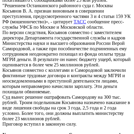
похитившего с сообщниками более 25 млн рублей.
"Решением Останкинского районного суда г. Москвы
Косьянов В. А. признан виновным в совершении
преступления, предусмотренного частями 3 и 4 статьи 159 УК
РФ (мошенничество)», - цитирует
ТАСС
сообщение пресс-
службы УФСБ по Москве и Московской области.
По версии следствия, Косьянов совместно с заместителем
директора Департамента государственной службы и кадров
Министерства науки и высшего образования России Верой
Самородовой, а также при пособничестве подчиненных ему
сотрудников неоднократно похищал из фонда оплаты труда
МГРИ деньги. В результате он нанес бюджету ущерб, который
оценивается в более чем 25 миллионов рублей.
Косьянов совместно с коллегами и Самородовой заключили
фиктивные трудовые договора и контракты между МГРИ и
неосведомленными в преступной деятельности лицами,
которым неправомерно начисляли зарплату. Эти деньги
похищали обвиняемые.
Суд вынес решение оштрафовать Самородову на 300 тыс.
рублей. Троим подельникам Косьянова назначено наказание в
виде лишения свободы на срок 3 года, 2,5 года и 2 года
условно. Более того, они должны выплатить министерству
более 23 миллионов рублей.
Приговор вступил в законную силу.