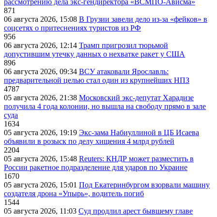
рассмотрению дела экс-гендиректора «ВСМПО-Ависма»
871
06 августа 2026, 15:08
В Грузии завели дело из-за «фейков» в
соцсетях о притеснениях туристов из РФ
956
06 августа 2026, 12:14
Трамп пригрозил тюрьмой
допустившим утечку данных о нехватке ракет у США
896
06 августа 2026, 09:34
ВСУ атаковали Ярославль:
предварительной целью стал один из крупнейших НПЗ
4787
05 августа 2026, 21:38
Московский экс-депутат Харадизе
получила 4 года колонии, но вышла на свободу прямо в зале
суда
1634
05 августа 2026, 19:19
Экс-зама Набиуллиной в ЦБ Исаева
объявили в розыск по делу хищения 4 млрд рублей
2204
05 августа 2026, 15:48
Reuters: КНДР может разместить в
России ракетное подразделение для ударов по Украине
1670
05 августа 2026, 15:01
Под Екатеринбургом взорвали машину
создателя дрона «Упырь», водитель погиб
1544
05 августа 2026, 11:03
Суд продлил арест бывшему главе