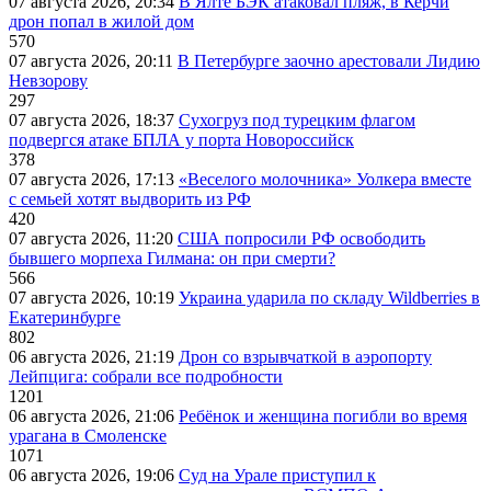
07 августа 2026, 20:34
В Ялте БЭК атаковал пляж, в Керчи
дрон попал в жилой дом
570
07 августа 2026, 20:11
В Петербурге заочно арестовали Лидию
Невзорову
297
07 августа 2026, 18:37
Сухогруз под турецким флагом
подвергся атаке БПЛА у порта Новороссийск
378
07 августа 2026, 17:13
«Веселого молочника» Уолкера вместе
с семьей хотят выдворить из РФ
420
07 августа 2026, 11:20
США попросили РФ освободить
бывшего морпеха Гилмана: он при смерти?
566
07 августа 2026, 10:19
Украина ударила по складу Wildberries в
Екатеринбурге
802
06 августа 2026, 21:19
Дрон со взрывчаткой в аэропорту
Лейпцига: собрали все подробности
1201
06 августа 2026, 21:06
Ребёнок и женщина погибли во время
урагана в Смоленске
1071
06 августа 2026, 19:06
Суд на Урале приступил к