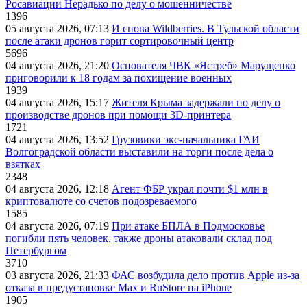
Росавиации Нерадько по делу о мошенничестве
1396
05 августа 2026, 07:13
И снова Wildberries. В Тульской области
после атаки дронов горит сортировочный центр
5696
04 августа 2026, 21:20
Основателя ЧВК «Ястреб» Марущенко
приговорили к 18 годам за похищение военных
1939
04 августа 2026, 15:17
Жителя Крыма задержали по делу о
производстве дронов при помощи 3D‑принтера
1721
04 августа 2026, 13:52
Грузовики экс-начальника ГАИ
Волгоградской области выставили на торги после дела о
взятках
2348
04 августа 2026, 12:18
Агент ФБР украл почти $1 млн в
криптовалюте со счетов подозреваемого
1585
04 августа 2026, 07:19
При атаке БПЛА в Подмосковье
погибли пять человек, также дроны атаковали склад под
Петербургом
3710
03 августа 2026, 21:33
ФАС возбудила дело против Apple из-за
отказа в предустановке Max и RuStore на iPhone
1905