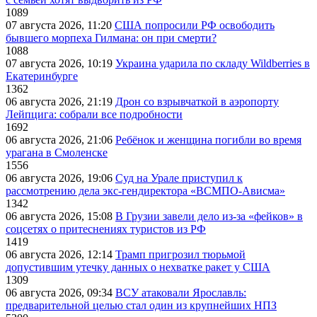
1089
07 августа 2026, 11:20
США попросили РФ освободить
бывшего морпеха Гилмана: он при смерти?
1088
07 августа 2026, 10:19
Украина ударила по складу Wildberries в
Екатеринбурге
1362
06 августа 2026, 21:19
Дрон со взрывчаткой в аэропорту
Лейпцига: собрали все подробности
1692
06 августа 2026, 21:06
Ребёнок и женщина погибли во время
урагана в Смоленске
1556
06 августа 2026, 19:06
Суд на Урале приступил к
рассмотрению дела экс-гендиректора «ВСМПО-Ависма»
1342
06 августа 2026, 15:08
В Грузии завели дело из-за «фейков» в
соцсетях о притеснениях туристов из РФ
1419
06 августа 2026, 12:14
Трамп пригрозил тюрьмой
допустившим утечку данных о нехватке ракет у США
1309
06 августа 2026, 09:34
ВСУ атаковали Ярославль:
предварительной целью стал один из крупнейших НПЗ