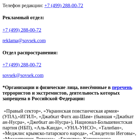
Телефон редакции:
+7 (499) 288-00-72
Рекламный отдел:
+7 (499) 288-00-72
reklama@sovsek.com
Отдел распространения:
+7 (499) 288-00-72
sovsek@sovsek.com
*Организации и физические лица, внесённные в
перечень
террористов и экстремистов, деятельность которых
запрещена в Российской Федерации:
«Правый сектор», «Украинская повстанческая армия»
(УПА),«ИГИЛ», «Джабхат Фатх аш-Шам» (бывшая «Джабхат
ан-Нусра», «Джебхат ан-Нусра»), Национал-Большевистская
партия (НБП), «Аль-Каида», «УНА-УНСО», «Талибан»,
«Меджлис крымско-татарского народа», «Свидетели Иеговы»,
«Мизантропик Дивижн», «Братство» Корчинского,