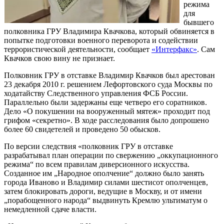
режима
для
бывшего
полковника ГРУ Владимира Квачкова, который обвиняется в
попытке подготовки военного переворота и содействии
террористической деятельности, сообщает
«Интерфакс»
. Сам
Квачков свою вину не признает.
Полковник ГРУ в отставке Владимир Квачков был арестован
23 декабря 2010 г. решением Лефортовского суда Москвы по
ходатайству Следственного управления ФСБ России.
Параллельно были задержаны еще четверо его соратников.
Дело «О покушении на вооруженный мятеж» проходит под
грифом «секретно». В ходе расследования было допрошено
более 60 свидетелей и проведено 50 обысков.
По версии следствия «полковник ГРУ в отставке
разрабатывал план операции по свержению „оккупационного
режима“ по всем правилам диверсионного искусства.
Созданное им „Народное ополчение“ должно было занять
города Иваново и Владимир силами шестисот ополченцев,
затем блокировать дороги, ведущие в Москву, и от имени
„порабощенного народа“ выдвинуть Кремлю ультиматум о
немедленной сдаче власти.