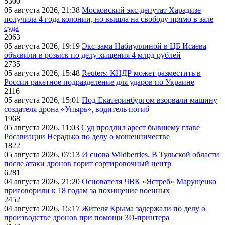
5300
05 августа 2026, 21:38
Московский экс-депутат Харадизе
получила 4 года колонии, но вышла на свободу прямо в зале
суда
2063
05 августа 2026, 19:19
Экс-зама Набиуллиной в ЦБ Исаева
объявили в розыск по делу хищения 4 млрд рублей
2735
05 августа 2026, 15:48
Reuters: КНДР может разместить в
России ракетное подразделение для ударов по Украине
2116
05 августа 2026, 15:01
Под Екатеринбургом взорвали машину
создателя дрона «Упырь», водитель погиб
1968
05 августа 2026, 11:03
Суд продлил арест бывшему главе
Росавиации Нерадько по делу о мошенничестве
1822
05 августа 2026, 07:13
И снова Wildberries. В Тульской области
после атаки дронов горит сортировочный центр
6281
04 августа 2026, 21:20
Основателя ЧВК «Ястреб» Марущенко
приговорили к 18 годам за похищение военных
2452
04 августа 2026, 15:17
Жителя Крыма задержали по делу о
производстве дронов при помощи 3D‑принтера