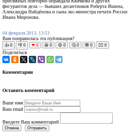
присяжных повторно оправдала Квачкова и других
фигурантов дела — бывших десантников Роберта Яшина,
Александра Найдёнова и сына экс-министра печати России
Ивана Миронова.
04 февраля 2013, 13:53
Вам понравилась эта публикация?
👍
0
👎
0
❤
0
😆
0
😡
0
🤔
0
🙈
0
🧘‍♀️
0
Поделиться
Комментарии
Оставить комментарий
Ваше имя
Ваш email
Введите Ваш комментарий
Отмена
Отправить