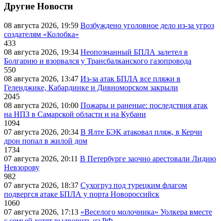
Другие Новости
08 августа 2026, 19:59
Возбуждено уголовное дело из-за угроз
создателям «Колобка»
433
08 августа 2026, 19:34
Неопознанный БПЛА залетел в
Болгарию и взорвался у Трансбалканского газопровода
550
08 августа 2026, 13:47
Из-за атак БПЛА все пляжи в
Геленджике, Кабардинке и Дивноморском закрыли
2045
08 августа 2026, 10:00
Пожары и раненые: последствия атак
на НПЗ в Самарской области и на Кубани
1094
07 августа 2026, 20:34
В Ялте БЭК атаковал пляж, в Керчи
дрон попал в жилой дом
1734
07 августа 2026, 20:11
В Петербурге заочно арестовали Лидию
Невзорову
982
07 августа 2026, 18:37
Сухогруз под турецким флагом
подвергся атаке БПЛА у порта Новороссийск
1060
07 августа 2026, 17:13
«Веселого молочника» Уолкера вместе
с семьей хотят выдворить из РФ