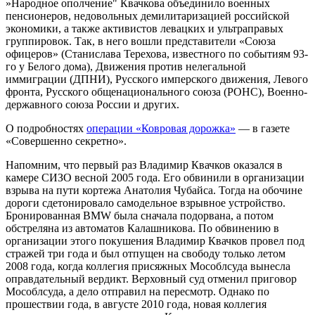
»Народное ополчение" Квачкова объединило военных
пенсионеров, недовольных демилитаризацией российской
экономики, а также активистов левацких и ультраправых
группировок. Так, в него вошли представители «Союза
офицеров» (Станислава Терехова, известного по событиям 93-
го у Белого дома), Движения против нелегальной
иммиграции (ДПНИ), Русского имперского движения, Левого
фронта, Русского общенационального союза (РОНС), Военно-
державного союза России и других.
О подробностях
операции «Ковровая дорожка»
— в газете
«Совершенно секретно».
Напомним, что первый раз Владимир Квачков оказался в
камере СИЗО весной 2005 года. Его обвинили в организации
взрыва на пути кортежа Анатолия Чубайса. Тогда на обочине
дороги сдетонировало самодельное взрывное устройство.
Бронированная BMW была сначала подорвана, а потом
обстреляна из автоматов Калашникова. По обвинению в
организации этого покушения Владимир Квачков провел под
стражей три года и был отпущен на свободу только летом
2008 года, когда коллегия присяжных Мособлсуда вынесла
оправдательный вердикт. Верховный суд отменил приговор
Мособлсуда, а дело отправил на пересмотр. Однако по
прошествии года, в августе 2010 года, новая коллегия