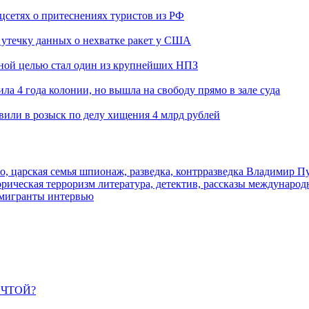
оцсетях о притеснениях туристов из РФ
утечку данных о нехватке ракет у США
ьной целью стал один из крупнейших НПЗ
ла 4 года колонии, но вышла на свободу прямо в зале суда
вили в розыск по делу хищения 4 млрд рублей
о, царская семья
шпионаж, разведка, контрразведка
Владимир П
торическая
терроризм
литература, детектив, рассказы
международ
 мигранты
интервью
ЕЧТОЙ?