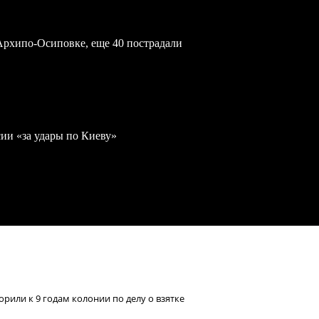
Архипо-Осиповке, еще 40 пострадали
ии «за удары по Киеву»
ли к 9 годам колонии по делу о взятке