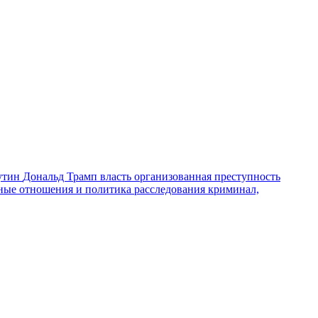
утин
Дональд Трамп
власть
организованная преступность
ные отношения и политика
расследования
криминал,