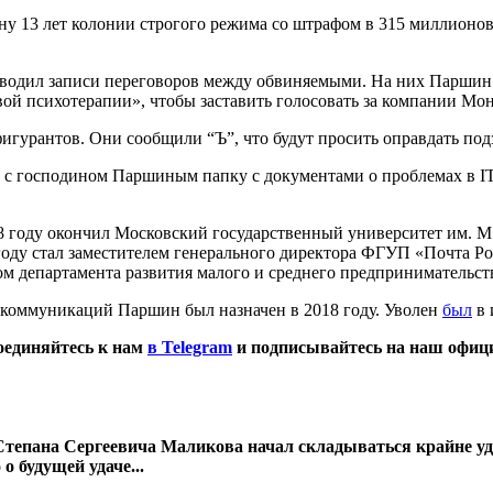
у 13 лет колонии строгого режима со штрафом в 315 миллионов
водил записи переговоров между обвиняемыми. На них Паршин о
ой психотерапии», чтобы заставить голосовать за компании Мон
фигурантов. Они сообщили “Ъ”, что будут просить оправдать по
 с господином Паршиным папку с документами о проблемах в IT-о
году окончил Московский государственный университет им. М.В
году стал заместителем генерального директора ФГУП «Почта Р
ром департамента развития малого и среднего предпринимательс
 коммуникаций Паршин был назначен в 2018 году. Уволен
был
в 
оединяйтесь к нам
в Telegram
и подписывайтесь на наш офи
Степана Сергеевича Маликова начал складываться крайне уда
о будущей удаче...