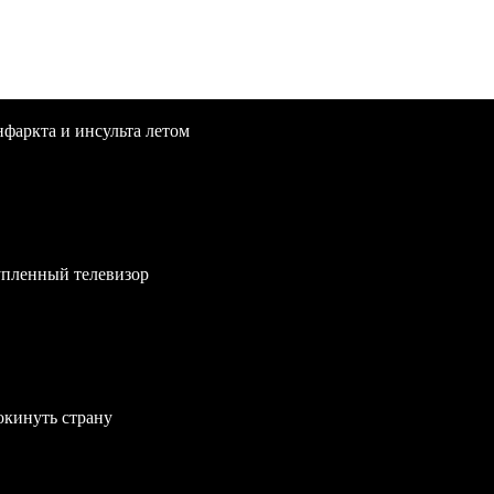
нфаркта и инсульта летом
упленный телевизор
окинуть страну