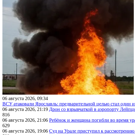
06 августа 2026, 09:34
ВСУ атаковали Ярославль: предварительной целью стал один
06 августа 2026, 21:19
Дрон со взрывчаткой в аэропорту Лейпци
816
06 августа 2026, 21:06
Ребёнок и женщина погибли во время ур
629
06 августа 2026, 19:06
Суд на Урале приступил к рассмотрени