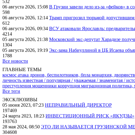
532
06 августа 2026, 15:08
В Грузии завели дело из-за «фейков» в с
598
06 августа 2026, 12:14
Трамп пригрозил тюрьмой допустившим 
612
06 августа 2026, 09:34
ВСУ атаковали Ярославль: предварител
4214
05 августа 2026, 21:38
Московский экс-депутат Харадизе получи
1304
05 августа 2026, 19:19
Экс-зама Набиуллиной в ЦБ Исаева объя
1788
Все новости
ГЛАВНЫЕ ТЕМЫ
космос
атака дронов, беспилотников, бпла
монархия, дворянств
личность известная / популярная / уважаемая / знаменитая / ис
преступления
мошенники
коррупция
миграционная политика,
Все теги
ЭКСКЛЮЗИВЫ
05 июня 2023, 07:23
НЕПРАВИЛЬНЫЙ ДИРЕКТОР
197469
24 марта 2023, 18:23
ИНВЕСТИЦИОННЫЙ РИСК «ЯКУДЗЫ»
193763
28 мая 2024, 08:50
ЭТО ЛИ НАЗЫВАЕТСЯ ГРУЗИНСКОЙ М
304608