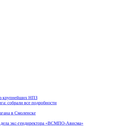
 из крупнейших НПЗ
га: собрали все подробности
агана в Смоленске
ю дела экс-гендиректора «ВСМПО-Ависма»