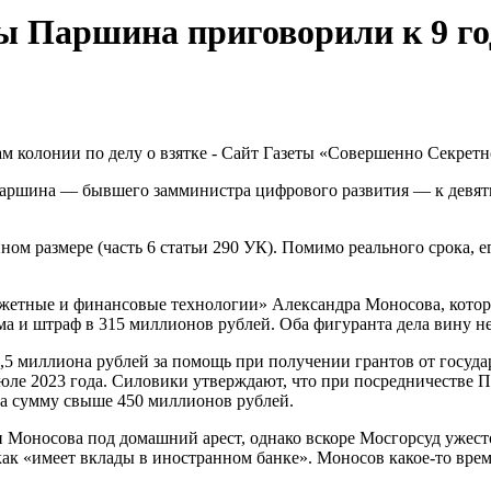
Паршина приговорили к 9 года
шина — бывшего замминистра цифрового развития — к девяти г
ом размере (часть 6 статьи 290 УК). Помимо реального срока, 
тные и финансовые технологии» Александра Моносова, которого
ма и штраф в 315 миллионов рублей. Оба фигуранта дела вину н
,5 миллиона рублей за помощь при получении грантов от госуда
е 2023 года. Силовики утверждают, что при посредничестве П
а сумму свыше 450 миллионов рублей.
и Моносова под домашний арест, однако вскоре Мосгорсуд уже
 как «имеет вклады в иностранном банке». Моносов какое-то вре