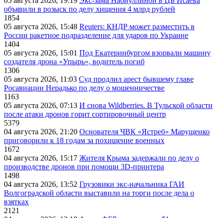
05 августа 2026, 19:19
Экс-зама Набиуллиной в ЦБ Исаева
объявили в розыск по делу хищения 4 млрд рублей
1854
05 августа 2026, 15:48
Reuters: КНДР может разместить в
России ракетное подразделение для ударов по Украине
1404
05 августа 2026, 15:01
Под Екатеринбургом взорвали машину
создателя дрона «Упырь», водитель погиб
1306
05 августа 2026, 11:03
Суд продлил арест бывшему главе
Росавиации Нерадько по делу о мошенничестве
1163
05 августа 2026, 07:13
И снова Wildberries. В Тульской области
после атаки дронов горит сортировочный центр
5379
04 августа 2026, 21:20
Основателя ЧВК «Ястреб» Марущенко
приговорили к 18 годам за похищение военных
1672
04 августа 2026, 15:17
Жителя Крыма задержали по делу о
производстве дронов при помощи 3D‑принтера
1498
04 августа 2026, 13:52
Грузовики экс-начальника ГАИ
Волгоградской области выставили на торги после дела о
взятках
2121