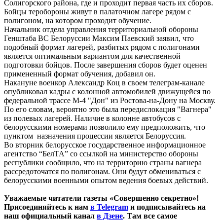
Солигорского района, где и проходит первая часть их сборов.
Бойцы теробороны живут в палаточном лагере рядом с
полигоном, на котором проходит обучение.
Начальник отдела управления территориальной обороны
Генштаба ВС Белоруссии Максим Паевский заявил, что
подобный формат лагерей, разбитых рядом с полигонами
является оптимальным вариантом для качественной
подготовки бойцов. После завершения сборов будет оценен
примененный формат обучения, добавил он.
Накануне военкор Александр Коц в своем телеграм-канале
опубликовал кадры с колонной автомобилей движущейся по
федеральной трассе М-4 "Дон" из Ростова-на-Дону на Москву.
По его словам, вероятно это была передислокация "Вагнера"
из полевых лагерей. Наличие в колонне автобусов с
белорусскими номерами позволило ему предположить, что
пунктом назначения процессии является Белоруссия.
Во вторник белорусское государственное информационное
агентство “БелТА” со ссылкой на министерство обороны
республики сообщило, что на территорию страны вагнера
рассредоточатся по полигонам. Они будут обмениваться с
белорусскими военными опытом ведения боевых действий.
Уважаемые читатели газеты «Совершенно секретно»!
Присоединяйтесь к нам
в Telegram
и подписывайтесь на
наш официальный канал
в Дзене
. Там все самое