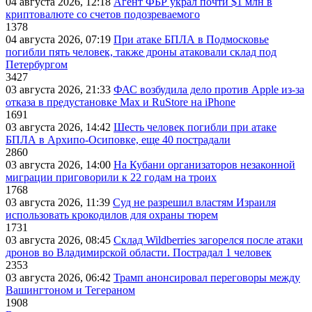
04 августа 2026, 12:18
Агент ФБР украл почти $1 млн в
криптовалюте со счетов подозреваемого
1378
04 августа 2026, 07:19
При атаке БПЛА в Подмосковье
погибли пять человек, также дроны атаковали склад под
Петербургом
3427
03 августа 2026, 21:33
ФАС возбудила дело против Apple из-за
отказа в предустановке Max и RuStore на iPhone
1691
03 августа 2026, 14:42
Шесть человек погибли при атаке
БПЛА в Архипо-Осиповке, еще 40 пострадали
2860
03 августа 2026, 14:00
На Кубани организаторов незаконной
миграции приговорили к 22 годам на троих
1768
03 августа 2026, 11:39
Суд не разрешил властям Израиля
использовать крокодилов для охраны тюрем
1731
03 августа 2026, 08:45
Склад Wildberries загорелся после атаки
дронов во Владимирской области. Пострадал 1 человек
2353
03 августа 2026, 06:42
Трамп анонсировал переговоры между
Вашингтоном и Тегераном
1908