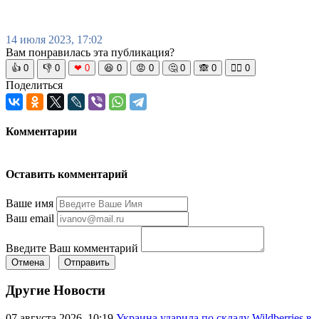
14 июля 2023, 17:02
Вам понравилась эта публикация?
👍
0
👎
0
❤
0
😆
0
😡
0
🤔
0
🙈
0
🧘‍♀️
0
Поделиться
Комментарии
Оставить комментарий
Ваше имя
Ваш email
Введите Ваш комментарий
Отмена
Отправить
Другие Новости
07 августа 2026, 10:19
Украина ударила по складу Wildberries в