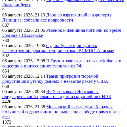
Екатеринбурге
9
06 августа 2026, 21:19
Дрон со взрывчаткой в аэропорту
Лейпцига: собрали все подробности
887
06 августа 2026, 21:06
Ребёнок и женщина погибли во время
урагана в Смоленске
730
06 августа 2026, 19:06
Суд на Урале приступил к
рассмотрению дела экс-гендиректора «ВСМПО-Ависма»
592
06 августа 2026, 15:08
В Грузии завели дело из-за «фейков» в
соцсетях о притеснениях туристов из РФ
654
06 августа 2026, 12:14
Трамп пригрозил тюрьмой
допустившим утечку данных о нехватке ракет у США
658
06 августа 2026, 09:34
ВСУ атаковали Ярославль:
предварительной целью стал один из крупнейших НПЗ
4420
05 августа 2026, 21:38
Московский экс-депутат Харадизе
получила 4 года колонии, но вышла на свободу прямо в зале
суда
1373