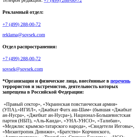
Телефон редакции:
+7 (499) 288-00-72
Рекламный отдел:
+7 (499) 288-00-72
reklama@sovsek.com
Отдел распространения:
+7 (499) 288-00-72
sovsek@sovsek.com
*Организации и физические лица, внесённные в
перечень
террористов и экстремистов, деятельность которых
запрещена в Российской Федерации:
«Правый сектор», «Украинская повстанческая армия»
(УПА),«ИГИЛ», «Джабхат Фатх аш-Шам» (бывшая «Джабхат
ан-Нусра», «Джебхат ан-Нусра»), Национал-Большевистская
партия (НБП), «Аль-Каида», «УНА-УНСО», «Талибан»,
«Меджлис крымско-татарского народа», «Свидетели Иеговы»,
«Мизантропик Дивижн», «Братство» Корчинского,