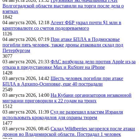
04 августа 2026, 13:52
Грузовики экс-начальника ГАИ
Волгоградской области выставили на торги после дела о
взятках
1842
04 августа 2026, 12:18
Агент ФБР украл почти $1 млн в
криптовалюте со счетов подозреваемого
1126
04 августа 2026, 07:19
При атаке БПЛА в Подмосковье
погибли пять человек, также дроны атаковали склад под
Петербургом
3077
03 августа 2026, 21:33
ФАС возбудила дело против Apple из-за
отказа в предустановке Max и RuStore на iPhone
1428
03 августа 2026, 14:42
Шесть человек погибли при атаке
БПЛА в Архипо-Осиповке, еще 40 пострадали
2549
03 августа 2026, 14:00
На Кубани организаторов незаконной
миграции приговорили к 22 годам на троих
1512
03 августа 2026, 11:39
Суд не разрешил властям Израиля
использовать крокодилов для охраны тюрем
1477
03 августа 2026, 08:45
Склад Wildberries загорелся после атаки
дронов во Владимирской области. Пострадал 1 человек