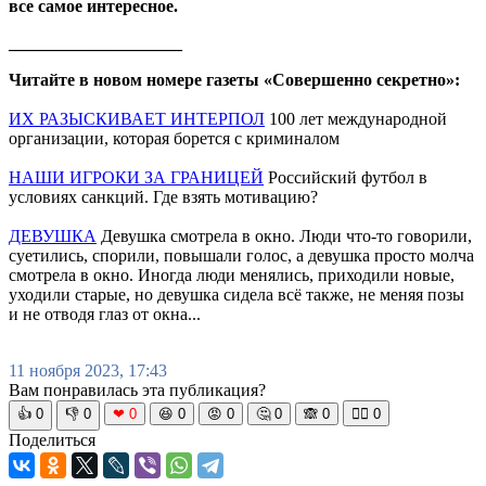
все самое интересное.
____________________
Читайте в новом номере газеты «Совершенно секретно»:
ИХ РАЗЫСКИВАЕТ ИНТЕРПОЛ
100 лет международной
организации, которая борется с криминалом
НАШИ ИГРОКИ ЗА ГРАНИЦЕЙ
Российский футбол в
условиях санкций. Где взять мотивацию?
ДЕВУШКА
Девушка смотрела в окно. Люди что-то говорили,
суетились, спорили, повышали голос, а девушка просто молча
смотрела в окно. Иногда люди менялись, приходили новые,
уходили старые, но девушка сидела всё также, не меняя позы
и не отводя глаз от окна...
11 ноября 2023, 17:43
Вам понравилась эта публикация?
👍
0
👎
0
❤
0
😆
0
😡
0
🤔
0
🙈
0
🧘‍♀️
0
Поделиться