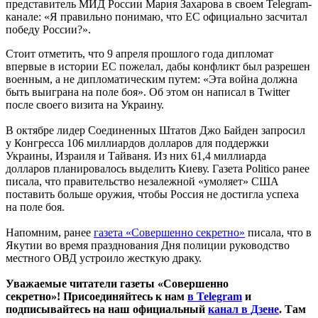
представитель МИД России Мария Захарова в своем Telegram-
канале: «Я правильно понимаю, что ЕС официально засчитал
победу России?».
Стоит отметить, что 9 апреля прошлого года дипломат
впервые в истории ЕС пожелал, дабы конфликт был разрешен
военным, а не дипломатическим путем: «Эта война должна
быть выиграна на поле боя». Об этом он написал в Twitter
после своего визита на Украину.
В октябре лидер Соединенных Штатов Джо Байден запросил
у Конгресса 106 миллиардов долларов для поддержки
Украины, Израиля и Тайваня. Из них 61,4 миллиарда
долларов планировалось выделить Киеву. Газета Politico ранее
писала, что правительство незалежной «умоляет» США
поставить больше оружия, чтобы Россия не достигла успеха
на поле боя.
Напомним, ранее
газета «Совершенно секретно»
писала, что в
Якутии во время празднования Дня полиции руководство
местного ОВД устроило жесткую драку.
Уважаемые читатели газеты «Совершенно
секретно»! Присоединяйтесь к нам
в Telegram
и
подписывайтесь на наш официальный
канал в Дзене
. Там