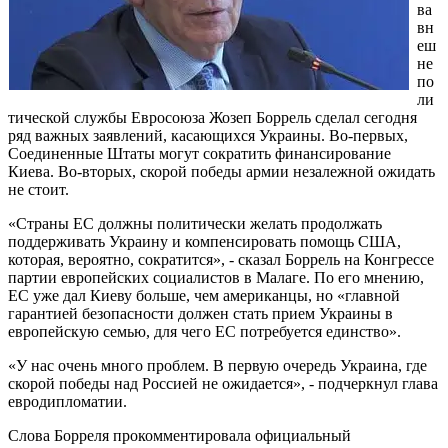
ва
вн
еш
не
по
ли
тической службы Евросоюза Жозеп Боррель сделал сегодня
ряд важных заявлений, касающихся Украины. Во-первых,
Соединенные Штаты могут сократить финансирование
Киева. Во-вторых, скорой победы армии незалежной ожидать
не стоит.
«Страны ЕС должны политически желать продолжать
поддерживать Украину и компенсировать помощь США,
которая, вероятно, сократится», - сказал Боррель на Конгрессе
партии европейских социалистов в Малаге. По его мнению,
ЕС уже дал Киеву больше, чем американцы, но «главной
гарантией безопасности должен стать прием Украины в
европейскую семью, для чего ЕС потребуется единство».
«У нас очень много проблем. В первую очередь Украина, где
скорой победы над Россией не ожидается», - подчеркнул глава
евродипломатии.
Слова Борреля прокомментировала официальный