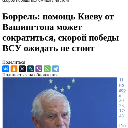
скорой победы ВСУ ожидать не стоит
Боррель: помощь Киеву от
Вашингтона может
сократиться, скорой победы
ВСУ ожидать не стоит
Поделиться
Подписаться на обновления
11
но
ябр
я
20
23,
17:
43
Гла