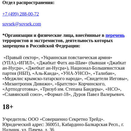
Отдел распространения:
+7 (499) 288-00-72
sovsek@sovsek.com
*Организации и физические лица, внесённные в
перечень
террористов и экстремистов, деятельность которых
запрещена в Российской Федерации:
«Правый сектор», «Украинская повстанческая армия»
(УПА),«ИГИЛ», «Джабхат Фатх аш-Шам» (бывшая «Джабхат
ан-Нусра», «Джебхат ан-Нусра»), Национал-Большевистская
партия (НБП), «Аль-Каида», «УНА-УНСО», «Талибан»,
«Меджлис крымско-татарского народа», «Свидетели Иеговы»,
«Мизантропик Дивижн», «Братство» Корчинского,
«Артподготовка», «Тризуб им. Степана Бандеры», «НСО»,
«Славянский союз», «Формат-18», Дуров Павел Валерьевич.
18+
Учредитель: ООО «Совершенно Секретно Трейд».
Юридический адрес: 360051, Кабардино-Балкарская Респ., г.
Нальчик, ул. Пачева, д. 36