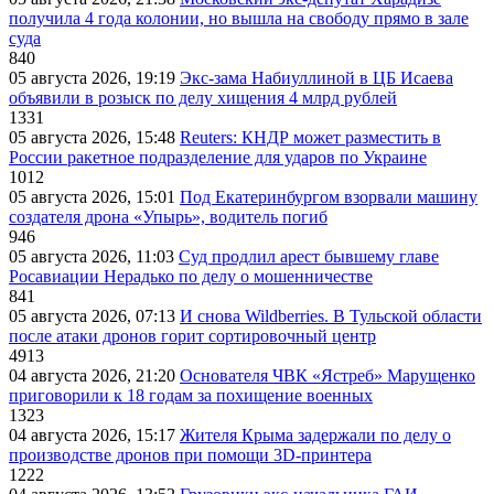
получила 4 года колонии, но вышла на свободу прямо в зале
суда
840
05 августа 2026, 19:19
Экс-зама Набиуллиной в ЦБ Исаева
объявили в розыск по делу хищения 4 млрд рублей
1331
05 августа 2026, 15:48
Reuters: КНДР может разместить в
России ракетное подразделение для ударов по Украине
1012
05 августа 2026, 15:01
Под Екатеринбургом взорвали машину
создателя дрона «Упырь», водитель погиб
946
05 августа 2026, 11:03
Суд продлил арест бывшему главе
Росавиации Нерадько по делу о мошенничестве
841
05 августа 2026, 07:13
И снова Wildberries. В Тульской области
после атаки дронов горит сортировочный центр
4913
04 августа 2026, 21:20
Основателя ЧВК «Ястреб» Марущенко
приговорили к 18 годам за похищение военных
1323
04 августа 2026, 15:17
Жителя Крыма задержали по делу о
производстве дронов при помощи 3D‑принтера
1222