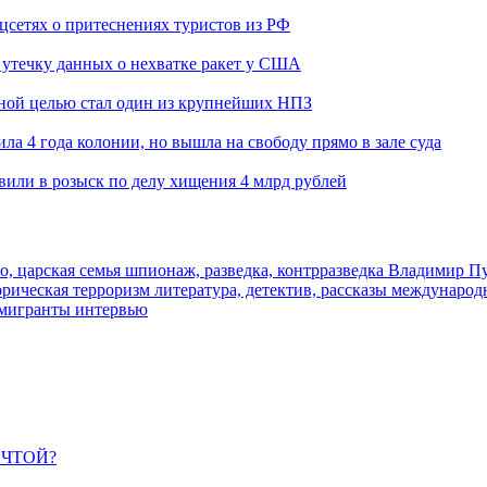
оцсетях о притеснениях туристов из РФ
утечку данных о нехватке ракет у США
ьной целью стал один из крупнейших НПЗ
ла 4 года колонии, но вышла на свободу прямо в зале суда
вили в розыск по делу хищения 4 млрд рублей
о, царская семья
шпионаж, разведка, контрразведка
Владимир П
торическая
терроризм
литература, детектив, рассказы
международ
 мигранты
интервью
ЕЧТОЙ?