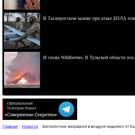
В Таганрогском заливе при атаке БПЛА по
И снова Wildberries. В Тульской области п
Главная
Новости
Беспилотник взорвался в воздухе недалеко от К