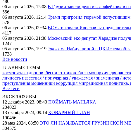
486
06 августа 2026, 15:08
В Грузии завели дело из-за «фейков» в с
556
06 августа 2026, 12:14
Трамп пригрозил тюрьмой допустившим 
578
06 августа 2026, 09:34
ВСУ атаковали Ярославль: предварител
4117
05 августа 2026, 21:38
Московский экс-депутат Харадизе получи
1247
05 августа 2026, 19:19
Экс-зама Набиуллиной в ЦБ Исаева объя
1738
Все новости
ГЛАВНЫЕ ТЕМЫ
космос
атака дронов, беспилотников, бпла
монархия, дворянств
личность известная / популярная / уважаемая / знаменитая / ис
преступления
мошенники
коррупция
миграционная политика,
Все теги
ЭКСКЛЮЗИВЫ
12 декабря 2023, 08:43
ПОЙМАТЬ МАНЬЯКА
204023
13 октября 2023, 09:14
КОВАРНЫЙ ПЛАН
190456
28 мая 2024, 08:50
ЭТО ЛИ НАЗЫВАЕТСЯ ГРУЗИНСКОЙ М
304575