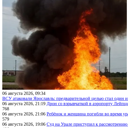
06 августа 2026, 09:34
ВСУ атаковали Ярославль: предварительной целью стал один
06 августа 2026, 21:19
Дрон со взрывчаткой в аэропорту Лейпци
768
06 августа 2026, 21:06
Ребёнок и женщина погибли во время ур
579
06 августа 2026, 19:06
Суд на Урале приступил к рассмотрени