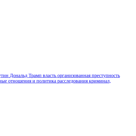
утин
Дональд Трамп
власть
организованная преступность
ные отношения и политика
расследования
криминал,