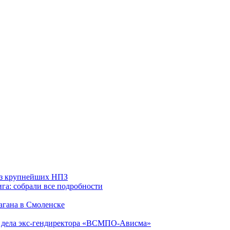
 из крупнейших НПЗ
га: собрали все подробности
агана в Смоленске
ю дела экс-гендиректора «ВСМПО-Ависма»