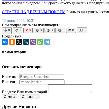
поговорили с лидером Общероссийского движения предприни
СТРАСТИ НАД ВЕЧНЫМ ПОКОЕМ
Реально ли купить бессм
12 июля 2024, 10:31
Вам понравилась эта публикация?
👍
0
👎
0
❤
0
😆
0
😡
0
🤔
0
🙈
0
🧘‍♀️
0
Поделиться
Комментарии
Оставить комментарий
Ваше имя
Ваш email
Введите Ваш комментарий
Отмена
Отправить
Другие Новости