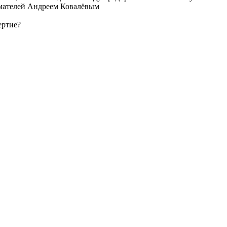
мателей Андреем Ковалёвым
ертие?