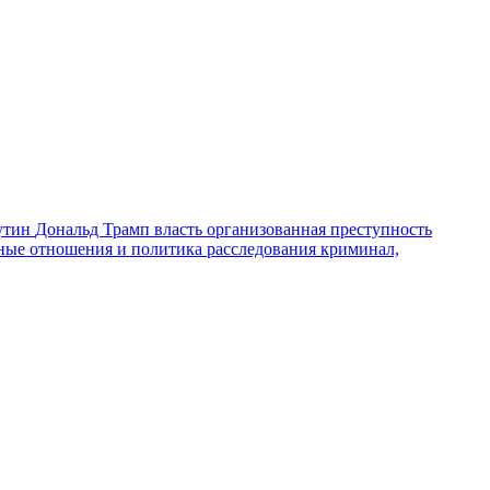
утин
Дональд Трамп
власть
организованная преступность
ные отношения и политика
расследования
криминал,