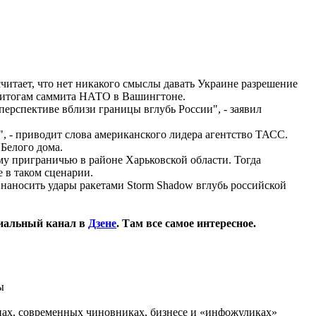
итает, что нет никакого смыслы давать Украине разрешение
о итогам саммита НАТО в Вашингтоне.
ерспективе вблизи границы вглубь России", - заявил
", - приводит слова американского лидера агентство ТАСС.
 Белого дома.
му приграничью в районе Харьковской области. Тогда
 в таком сценарии.
наносить удары ракетами Storm Shadow вглубь российской
иальный канал в
Дзене
. Там все самое интересное.
ы
нах, современных чиновниках, бизнесе и «инфожуликах»