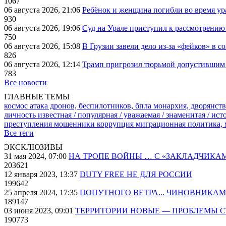
1067
06 августа 2026, 21:06
Ребёнок и женщина погибли во время ур
930
06 августа 2026, 19:06
Суд на Урале приступил к рассмотрени
750
06 августа 2026, 15:08
В Грузии завели дело из-за «фейков» в с
826
06 августа 2026, 12:14
Трамп пригрозил тюрьмой допустившим 
783
Все новости
ГЛАВНЫЕ ТЕМЫ
космос
атака дронов, беспилотников, бпла
монархия, дворянств
личность известная / популярная / уважаемая / знаменитая / ис
преступления
мошенники
коррупция
миграционная политика,
Все теги
ЭКСКЛЮЗИВЫ
31 мая 2024, 07:00
НА ТРОПЕ ВОЙНЫ … С «ЗАКЛАДЧИКА
203621
12 января 2023, 13:37
DUTY FREE НЕ ДЛЯ РОССИИ
199642
25 апреля 2024, 17:35
ПОПУТНОГО ВЕТРА... ЧИНОВНИКАМ
189147
03 июня 2023, 09:01
ТЕРРИТОРИИ НОВЫЕ — ПРОБЛЕМЫ 
190773