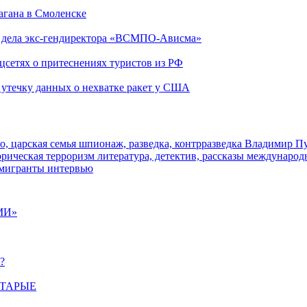
агана в Смоленске
ю дела экс-гендиректора «ВСМПО-Ависма»
оцсетях о притеснениях туристов из РФ
утечку данных о нехватке ракет у США
о, царская семья
шпионаж, разведка, контрразведка
Владимир П
торическая
терроризм
литература, детектив, рассказы
международ
 мигранты
интервью
МИ»
?
СТАРЫЕ