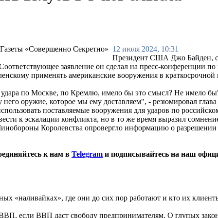
12 июля 2024, 10:31
Президент США Джо Байден, сч
 Соответствующее заявление он сделал на пресс-конференции п
ленскому применять американские вооружения в краткосрочной п
я удара по Москве, по Кремлю, имело бы это смысл? Не имело бы
него оружие, которое мы ему доставляем", - резюмировал глава
спользовать поставляемые вооружения для ударов по российско
ести к эскалации конфликта, но в то же время выразил сомнение
 Минобороны Королевства опровергло информацию о разрешении 
оединяйтесь к нам в
Telegram
и подписывайтесь на наш офиц
ных «наливайках», где они до сих пор работают и кто их клиент
ВВП, если ВВП даст свободу предпринимателям. О глупых зако