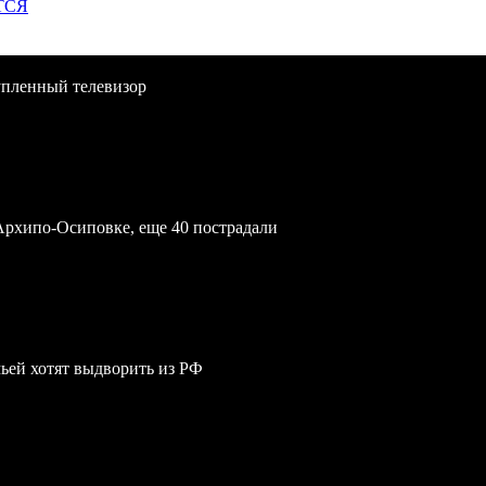
ТСЯ
упленный телевизор
Архипо-Осиповке, еще 40 пострадали
мьей хотят выдворить из РФ