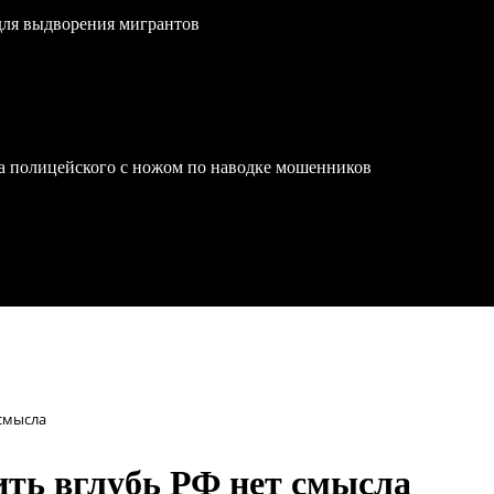
для выдворения мигрантов
на полицейского с ножом по наводке мошенников
 смысла
ить вглубь РФ нет смысла