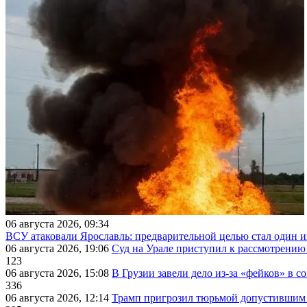
06 августа 2026, 09:34
ВСУ атаковали Ярославль: предварительной целью стал один
06 августа 2026, 19:06
Суд на Урале приступил к рассмотрени
123
06 августа 2026, 15:08
В Грузии завели дело из-за «фейков» в с
336
06 августа 2026, 12:14
Трамп пригрозил тюрьмой допустившим 