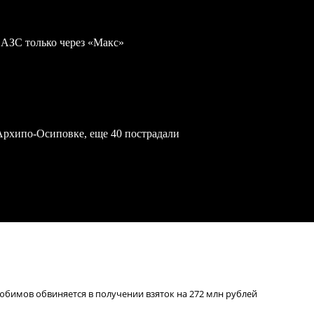
 АЗС только через «Макс»
Архипо-Осиповке, еще 40 пострадали
юбимов обвиняется в получении взяток на 272 млн рублей