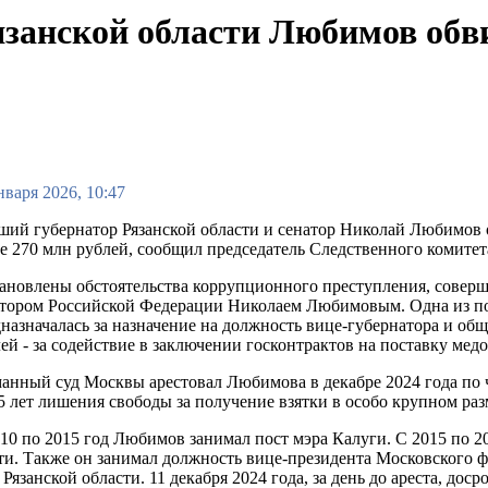
язанской области Любимов обви
нваря 2026, 10:47
ий губернатор Рязанской области и сенатор Николай Любимов 
е 270 млн рублей, сообщил председатель Следственного комит
ановлены обстоятельства коррупционного преступления, совер
атором Российской Федерации Николаем Любимовым. Одна из по
назначалась за назначение на должность вице-губернатора и общ
ей - за содействие в заключении госконтрактов на поставку медо
анный суд Москвы арестовал Любимова в декабре 2024 года по ч
5 лет лишения свободы за получение взятки в особо крупном раз
10 по 2015 год Любимов занимал пост мэра Калуги. С 2015 по 2
асти. Также он занимал должность вице-президента Московског
язанской области. 11 декабря 2024 года, за день до ареста, доср