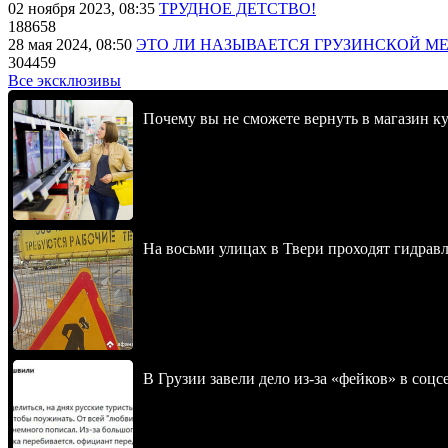
02 ноября 2023, 08:35
ТРУДНОЕ ДЕТСТВО!
188658
28 мая 2024, 08:50
ЭТО ЛИ НАЗЫВАЕТСЯ ГРУЗИНСКОЙ М
304459
Все эксклюзивы
Почему вы не сможете вернуть в магазин к
На восьми улицах в Твери проходят гидрав
В Грузии завели дело из-за «фейков» в соц