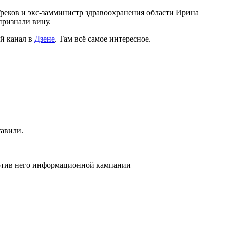
реков и экс-замминистр здравоохранения области Ирина
признали вину.
й канал в
Дзене
. Там всё самое интересное.
тавили.
ротив него информационной кампании