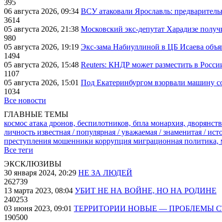
395
06 августа 2026, 09:34
ВСУ атаковали Ярославль: предварител
3614
05 августа 2026, 21:38
Московский экс-депутат Харадизе получи
980
05 августа 2026, 19:19
Экс-зама Набиуллиной в ЦБ Исаева объя
1494
05 августа 2026, 15:48
Reuters: КНДР может разместить в Росси
1107
05 августа 2026, 15:01
Под Екатеринбургом взорвали машину со
1034
Все новости
ГЛАВНЫЕ ТЕМЫ
космос
атака дронов, беспилотников, бпла
монархия, дворянств
личность известная / популярная / уважаемая / знаменитая / ис
преступления
мошенники
коррупция
миграционная политика,
Все теги
ЭКСКЛЮЗИВЫ
30 января 2024, 20:29
НЕ ЗА ЛЮДЕЙ
262739
13 марта 2023, 08:04
УБИТ НЕ НА ВОЙНЕ, НО НА РОДИНЕ
240253
03 июня 2023, 09:01
ТЕРРИТОРИИ НОВЫЕ — ПРОБЛЕМЫ 
190500