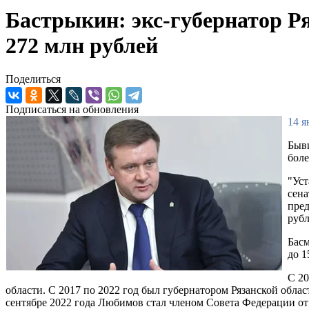
Бастрыкин: экс-губернатор Р
272 млн рублей
Поделиться
Подписаться на обновления
14 я
Бывш
боле
"Уст
сен
пред
рубл
Басм
до 1
С 20
области. С 2017 по 2022 год был губернатором Рязанской обл
сентябре 2022 года Любимов стал членом Совета Федерации от Р