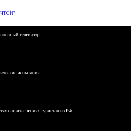
ЕЧТОЙ?
упленный телевизор
лические испытания
сетях о притеснениях туристов из РФ