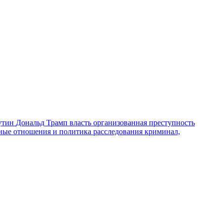
утин
Дональд Трамп
власть
организованная преступность
ные отношения и политика
расследования
криминал,