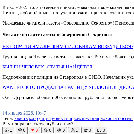
В июле 2023 года по аналогичным делам были задержаны бывши
Петина, - обвинённые в получении взяток при заключении госк
Уважаемые читатели газеты «Совершенно Секретно»! Присоед
Читайте на сайте газеты «Совершенно Секретно»:
НЕ ПОРА ЛИ ЯМАЛЬСКИМ СИЛОВИКАМ ВОЗБУДИТЬСЯ?
Группа лиц на Ямале «захватила» власть в СРО и уже более го
БЫЛ БЫ ЧЕЛОВЕК, СТАТЬЯ НАЙДЁТСЯ
Подполковник полиции из Ставрополя в СИЗО. Начальник учас
WANTED! КТО ПРОДАЛ ЗА ГРАНИЦУ УГОЛОВНОЕ ДЕЛО
Олег Дерипаска обещает 20 миллионов рублей за головы «кро
14 января 2026, 10:47
Теги:
власть
коррупция
новости происшествия
новости россии
Вам понравилась эта публикация?
👍
1
👎
0
❤
0
😆
0
😡
0
🤔
1
🙈
0
🧘‍♀️
0