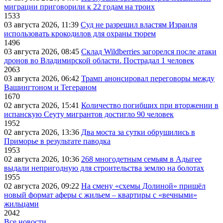
миграции приговорили к 22 годам на троих
1533
03 августа 2026, 11:39
Суд не разрешил властям Израиля
использовать крокодилов для охраны тюрем
1496
03 августа 2026, 08:45
Склад Wildberries загорелся после атаки
дронов во Владимирской области. Пострадал 1 человек
2063
03 августа 2026, 06:42
Трамп анонсировал переговоры между
Вашингтоном и Тегераном
1670
02 августа 2026, 15:41
Количество погибших при вторжении в
испанскую Сеуту мигрантов достигло 90 человек
1952
02 августа 2026, 13:36
Два моста за сутки обрушились в
Приморье в результате паводка
1953
02 августа 2026, 10:36
268 многодетным семьям в Адыгее
выдали непригодную для строительства землю на болотах
1955
02 августа 2026, 09:22
На смену «схемы Долиной» пришёл
новый формат аферы с жильем – квартиры с «вечными»
жильцами
2042
Все новости