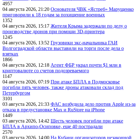
4957
04 августа 2026, 21:20
Основателя ЧВК «Ястреб» Марущенко
приговорили к 18 годам за похищение военных
1352
04 августа 2026, 15:17
Жителя Крыма задержали по делу о
производстве дронов при помощи 3D‑принтера
1245
04 августа 2026, 13:52
Грузовики экс-начальника ГАИ
Волгоградской области выставили на торги после дела о
взятках
1866
04 августа 2026, 12:18
Агент ФБР украл почти $1 млн в
криптовалюте со счетов подозреваемого
1147
04 августа 2026, 07:19
При атаке БПЛА в Подмосковье
погибли пять человек, также дроны атаковали склад под
Петербургом
3101
03 августа 2026, 21:33
ФАС возбудила дело против Apple из-за
отказа в предустановке Max и RuStore на iPhone
1449
03 августа 2026, 14:42
Шесть человек погибли при атаке
БПЛА в Архипо-Осиповке, еще 40 пострадали
2570
03 августа 2026, 14:00
На Кубани организаторов незаконной