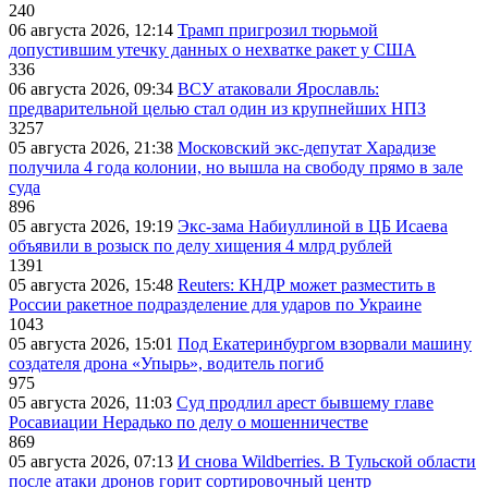
240
06 августа 2026, 12:14
Трамп пригрозил тюрьмой
допустившим утечку данных о нехватке ракет у США
336
06 августа 2026, 09:34
ВСУ атаковали Ярославль:
предварительной целью стал один из крупнейших НПЗ
3257
05 августа 2026, 21:38
Московский экс-депутат Харадизе
получила 4 года колонии, но вышла на свободу прямо в зале
суда
896
05 августа 2026, 19:19
Экс-зама Набиуллиной в ЦБ Исаева
объявили в розыск по делу хищения 4 млрд рублей
1391
05 августа 2026, 15:48
Reuters: КНДР может разместить в
России ракетное подразделение для ударов по Украине
1043
05 августа 2026, 15:01
Под Екатеринбургом взорвали машину
создателя дрона «Упырь», водитель погиб
975
05 августа 2026, 11:03
Суд продлил арест бывшему главе
Росавиации Нерадько по делу о мошенничестве
869
05 августа 2026, 07:13
И снова Wildberries. В Тульской области
после атаки дронов горит сортировочный центр