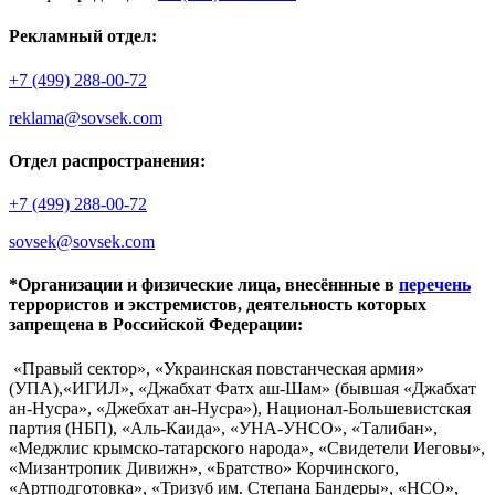
Рекламный отдел:
+7 (499) 288-00-72
reklama@sovsek.com
Отдел распространения:
+7 (499) 288-00-72
sovsek@sovsek.com
*Организации и физические лица, внесённные в
перечень
террористов и экстремистов, деятельность которых
запрещена в Российской Федерации:
«Правый сектор», «Украинская повстанческая армия»
(УПА),«ИГИЛ», «Джабхат Фатх аш-Шам» (бывшая «Джабхат
ан-Нусра», «Джебхат ан-Нусра»), Национал-Большевистская
партия (НБП), «Аль-Каида», «УНА-УНСО», «Талибан»,
«Меджлис крымско-татарского народа», «Свидетели Иеговы»,
«Мизантропик Дивижн», «Братство» Корчинского,
«Артподготовка», «Тризуб им. Степана Бандеры», «НСО»,