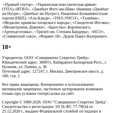
«Правый сектор», «Украинская повстанческая армия»
(УПА),«ИГИЛ», «Джабхат Фатх аш-Шам» (бывшая «Джабхат
ан-Нусра», «Джебхат ан-Нусра»), Национал-Большевистская
партия (НБП), «Аль-Каида», «УНА-УНСО», «Талибан»,
«Меджлис крымско-татарского народа», «Свидетели Иеговы»,
«Мизантропик Дивижн», «Братство» Корчинского,
«Артподготовка», «Тризуб им. Степана Бандеры», «НСО»,
«Славянский союз», «Формат-18», Дуров Павел Валерьевич.
18+
Учредитель: ООО «Совершенно Секретно Трейд».
Юридический адрес: 360051, Кабардино-Балкарская Респ., г.
Нальчик, ул. Пачева, д. 36
Почтовый адрес: 127247, г. Москва, Дмитровское шоссе, д.
100, стр. 2
Все права защищены. Копирование и использование
материалов запрещено, частичное цитирование возможно
только при условии гиперссылки на сайт.
Copyright © 1989-2026. ООО "Совершенно Секретно Трейд".
Свидетельство о регистрации ЭЛ № ФС 77-79634 от
25.12.2020 г., выдано Федеральной службой по надзору в