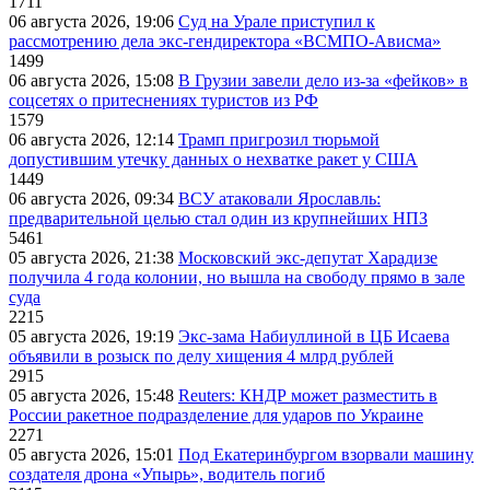
1711
06 августа 2026, 19:06
Суд на Урале приступил к
рассмотрению дела экс-гендиректора «ВСМПО-Ависма»
1499
06 августа 2026, 15:08
В Грузии завели дело из-за «фейков» в
соцсетях о притеснениях туристов из РФ
1579
06 августа 2026, 12:14
Трамп пригрозил тюрьмой
допустившим утечку данных о нехватке ракет у США
1449
06 августа 2026, 09:34
ВСУ атаковали Ярославль:
предварительной целью стал один из крупнейших НПЗ
5461
05 августа 2026, 21:38
Московский экс-депутат Харадизе
получила 4 года колонии, но вышла на свободу прямо в зале
суда
2215
05 августа 2026, 19:19
Экс-зама Набиуллиной в ЦБ Исаева
объявили в розыск по делу хищения 4 млрд рублей
2915
05 августа 2026, 15:48
Reuters: КНДР может разместить в
России ракетное подразделение для ударов по Украине
2271
05 августа 2026, 15:01
Под Екатеринбургом взорвали машину
создателя дрона «Упырь», водитель погиб