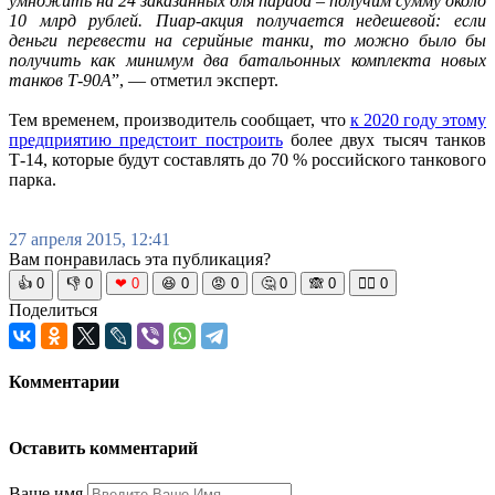
умножить на 24 заказанных для парада – получим сумму около
10 млрд рублей. Пиар-акция получается недешевой: если
деньги перевести на серийные танки, то можно было бы
получить как минимум два батальонных комплекта новых
танков Т-90А
”, — отметил эксперт.
Тем временем, производитель сообщает, что
к 2020 году этому
предприятию предстоит построить
более двух тысяч танков
Т-14, которые будут составлять до 70 % российского танкового
парка.
27 апреля 2015, 12:41
Вам понравилась эта публикация?
👍
0
👎
0
❤
0
😆
0
😡
0
🤔
0
🙈
0
🧘‍♀️
0
Поделиться
Комментарии
Оставить комментарий
Ваше имя