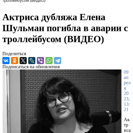
троллейбусом (ВИДЕО)
Актриса дубляжа Елена
Шульман погибла в аварии с
троллейбусом (ВИДЕО)
Поделиться
Подписаться на обновления
09
ап
рел
я
20
23,
13:
21
Ак
тр
иса