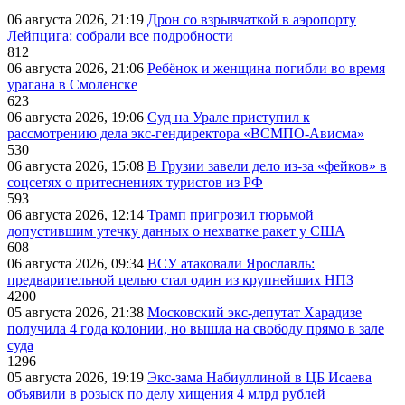
06 августа 2026, 21:19
Дрон со взрывчаткой в аэропорту
Лейпцига: собрали все подробности
812
06 августа 2026, 21:06
Ребёнок и женщина погибли во время
урагана в Смоленске
623
06 августа 2026, 19:06
Суд на Урале приступил к
рассмотрению дела экс-гендиректора «ВСМПО-Ависма»
530
06 августа 2026, 15:08
В Грузии завели дело из-за «фейков» в
соцсетях о притеснениях туристов из РФ
593
06 августа 2026, 12:14
Трамп пригрозил тюрьмой
допустившим утечку данных о нехватке ракет у США
608
06 августа 2026, 09:34
ВСУ атаковали Ярославль:
предварительной целью стал один из крупнейших НПЗ
4200
05 августа 2026, 21:38
Московский экс-депутат Харадизе
получила 4 года колонии, но вышла на свободу прямо в зале
суда
1296
05 августа 2026, 19:19
Экс-зама Набиуллиной в ЦБ Исаева
объявили в розыск по делу хищения 4 млрд рублей