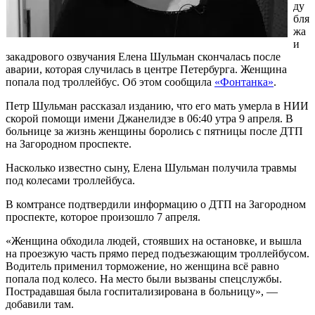
ду
бля
жа
и
закадрового озвучания Елена Шульман скончалась после
аварии, которая случилась в центре Петербурга. Женщина
попала под троллейбус. Об этом сообщила
«Фонтанка»
.
Петр Шульман рассказал изданию, что его мать умерла в НИИ
скорой помощи имени Джанелидзе в 06:40 утра 9 апреля. В
больнице за жизнь женщины боролись с пятницы после ДТП
на Загородном проспекте.
Насколько известно сыну, Елена Шульман получила травмы
под колесами троллейбуса.
В комтрансе подтвердили информацию о ДТП на Загородном
проспекте, которое произошло 7 апреля.
«Женщина обходила людей, стоявших на остановке, и вышла
на проезжую часть прямо перед подъезжающим троллейбусом.
Водитель применил торможение, но женщина всё равно
попала под колесо. На место были вызваны спецслужбы.
Пострадавшая была госпитализирована в больницу», —
добавили там.