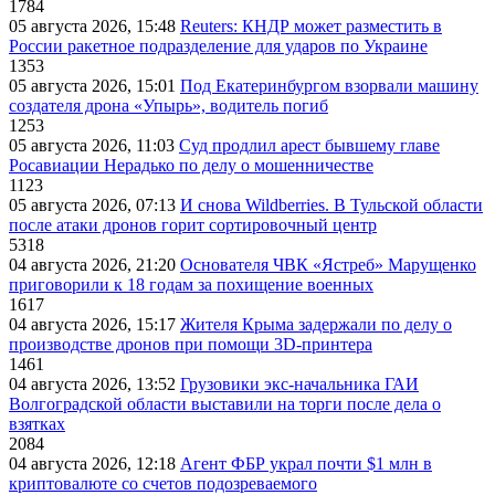
1784
05 августа 2026, 15:48
Reuters: КНДР может разместить в
России ракетное подразделение для ударов по Украине
1353
05 августа 2026, 15:01
Под Екатеринбургом взорвали машину
создателя дрона «Упырь», водитель погиб
1253
05 августа 2026, 11:03
Суд продлил арест бывшему главе
Росавиации Нерадько по делу о мошенничестве
1123
05 августа 2026, 07:13
И снова Wildberries. В Тульской области
после атаки дронов горит сортировочный центр
5318
04 августа 2026, 21:20
Основателя ЧВК «Ястреб» Марущенко
приговорили к 18 годам за похищение военных
1617
04 августа 2026, 15:17
Жителя Крыма задержали по делу о
производстве дронов при помощи 3D‑принтера
1461
04 августа 2026, 13:52
Грузовики экс-начальника ГАИ
Волгоградской области выставили на торги после дела о
взятках
2084
04 августа 2026, 12:18
Агент ФБР украл почти $1 млн в
криптовалюте со счетов подозреваемого