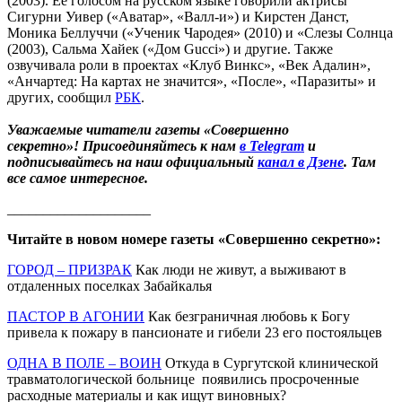
(2003). Ее голосом на русском языке говорили актрисы
Сигурни Уивер («Аватар», «Валл-и») и Кирстен Данст,
Моника Беллуччи («Ученик Чародея» (2010) и «Слезы Солнца
(2003), Сальма Хайек («Дом Gucci») и другие. Также
озвучивала роли в проектах «Клуб Винкс», «Век Адалин»,
«Анчартед: На картах не значится», «После», «Паразиты» и
других, сообщил
РБК
.
Уважаемые читатели газеты «Совершенно
секретно»! Присоединяйтесь к нам
в Telegram
и
подписывайтесь на наш официальный
канал в Дзене
. Там
все самое интересное.
____________________
Читайте в новом номере газеты «Совершенно секретно»:
ГОРОД – ПРИЗРАК
Как люди не живут, а выживают в
отдаленных поселках Забайкалья
ПАСТОР В АГОНИИ
Как безграничная любовь к Богу
привела к пожару в пансионате и гибели 23 его постояльцев
ОДНА В ПОЛЕ – ВОИН
Откуда в Сургутской клинической
травматологической больнице появились просроченные
расходные материалы и как ищут виновных?