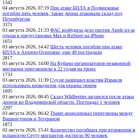
1342
04 августа 2026, 07:19
При атаке БПЛА в Подмосковье
погибли пять человек, также дроны атаковали склад под
Петербургом
3371
03 августа 2026, 21:33
ФАС возбудила дело против Apple из-за
отказа в предустановке Max и RuStore на iPhone
1651
03 августа 2026, 14:42
Шесть человек погибли при атаке
БПЛА в Архипо-Осиповке, еще 40 пострадали
2817
03 августа 2026, 14:00
На Кубани организаторов незаконной
миграции приговорили к 22 годам на троих
1733
03 августа 2026, 11:39
Суд не разрешил властям Израиля
использовать крокодилов для охраны тюрем
1695
03 августа 2026, 08:45
Склад Wildberries загорелся после атаки
дронов во Владимирской области. Пострадал 1 человек
2297
03 августа 2026, 06:42
Трамп анонсировал переговоры между
Вашингтоном и Тегераном
1872
02 августа 2026, 15:41
Количество погибших при вторжении в
испанскую Сеуту мигрантов достигло 90 человек