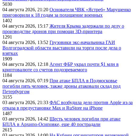
5030
04 августа 2026, 21:20
Основателя ЧВК «Ястреб» Марущенко
приговорили к 18 годам за похищение военных
1402
04 августа 2026, 15:17
Жителя Крыма задержали по делу о
производстве дронов при помощи 3D‑принтера
1291
04 августа 2026, 13:52
Грузовики экс-начальника ГАИ
Волгоградской области выставили на торги после дела о
взятках
1909
04 августа 2026, 12:18
Агент ФБР украл почти $1 млн в
криптовалюте со счетов подозреваемого
1184
04 августа 2026, 07:19
При атаке БПЛА в Подмосковье
погибли пять человек, также дроны атаковали склад под
Петербургом
3155
03 августа 2026, 21:33
ФАС возбудила дело против Apple из-за
отказа в предустановке Max и RuStore на iPhone
1487
03 августа 2026, 14:42
Шесть человек погибли при атаке
БПЛА в Архипо-Осиповке, еще 40 пострадали
2615
03 августа 2026, 14:00
На Кубани организаторов незаконной