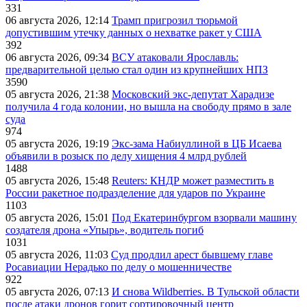
331
06 августа 2026, 12:14
Трамп пригрозил тюрьмой
допустившим утечку данных о нехватке ракет у США
392
06 августа 2026, 09:34
ВСУ атаковали Ярославль:
предварительной целью стал один из крупнейших НПЗ
3590
05 августа 2026, 21:38
Московский экс-депутат Харадизе
получила 4 года колонии, но вышла на свободу прямо в зале
суда
974
05 августа 2026, 19:19
Экс-зама Набиуллиной в ЦБ Исаева
объявили в розыск по делу хищения 4 млрд рублей
1488
05 августа 2026, 15:48
Reuters: КНДР может разместить в
России ракетное подразделение для ударов по Украине
1103
05 августа 2026, 15:01
Под Екатеринбургом взорвали машину
создателя дрона «Упырь», водитель погиб
1031
05 августа 2026, 11:03
Суд продлил арест бывшему главе
Росавиации Нерадько по делу о мошенничестве
922
05 августа 2026, 07:13
И снова Wildberries. В Тульской области
после атаки дронов горит сортировочный центр