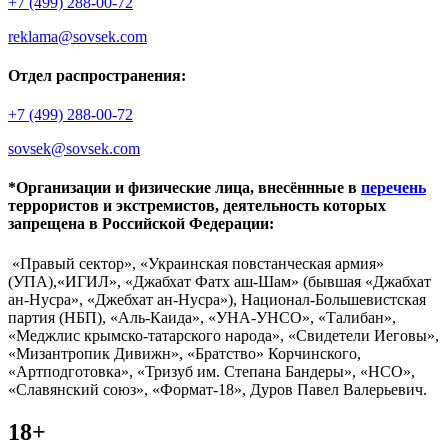
+7 (499) 288-00-72
reklama@sovsek.com
Отдел распространения:
+7 (499) 288-00-72
sovsek@sovsek.com
*Организации и физические лица, внесённные в
перечень
террористов и экстремистов, деятельность которых
запрещена в Российской Федерации:
«Правый сектор», «Украинская повстанческая армия»
(УПА),«ИГИЛ», «Джабхат Фатх аш-Шам» (бывшая «Джабхат
ан-Нусра», «Джебхат ан-Нусра»), Национал-Большевистская
партия (НБП), «Аль-Каида», «УНА-УНСО», «Талибан»,
«Меджлис крымско-татарского народа», «Свидетели Иеговы»,
«Мизантропик Дивижн», «Братство» Корчинского,
«Артподготовка», «Тризуб им. Степана Бандеры», «НСО»,
«Славянский союз», «Формат-18», Дуров Павел Валерьевич.
18+