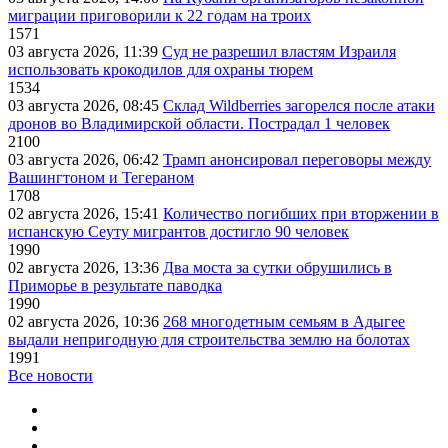
миграции приговорили к 22 годам на троих
1571
03 августа 2026, 11:39
Суд не разрешил властям Израиля
использовать крокодилов для охраны тюрем
1534
03 августа 2026, 08:45
Склад Wildberries загорелся после атаки
дронов во Владимирской области. Пострадал 1 человек
2100
03 августа 2026, 06:42
Трамп анонсировал переговоры между
Вашингтоном и Тегераном
1708
02 августа 2026, 15:41
Количество погибших при вторжении в
испанскую Сеуту мигрантов достигло 90 человек
1990
02 августа 2026, 13:36
Два моста за сутки обрушились в
Приморье в результате паводка
1990
02 августа 2026, 10:36
268 многодетным семьям в Адыгее
выдали непригодную для строительства землю на болотах
1991
Все новости