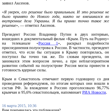
заявил Аксенов.
«
Я уверен, его решение было правильным. И это решение не
было принято до Нового года, никто не вмешивался во
внутренние дела Украины. Я бы принял точно такое же
решение
», — отметил Аксенов.
Президент России Владимир Путин в двух интервью,
вошедших в документальный фильм «Крым. Путь на Родину»
на телеканале «
Россия 1
», раскрыл подробности
присоединения полуострова к России. В частности, президент
отметил, что если бы ситуация в Крыму повторилась, он
поступил бы точно так же. По словам президента, он
занимался этим вопросом лично, а при неблагоприятном
развитии событий на полуострове Россия могла привести в
готовность ядерные силы.
Крым и Севастополь отмечают первую годовщину со дня
проведения референдумов, по итогам которых они вошли в
состав РФ. За вхождение в Россию проголосовало 96,77%
крымчан и 95,6% севастопольцев, напоминает
РИА Новости
.
16 марта 2015, 10:36
Вам понравилась эта публикация?