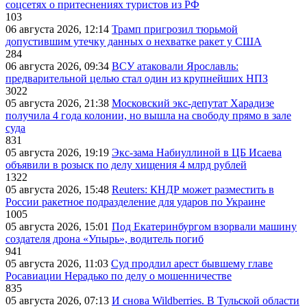
соцсетях о притеснениях туристов из РФ
103
06 августа 2026, 12:14
Трамп пригрозил тюрьмой
допустившим утечку данных о нехватке ракет у США
284
06 августа 2026, 09:34
ВСУ атаковали Ярославль:
предварительной целью стал один из крупнейших НПЗ
3022
05 августа 2026, 21:38
Московский экс-депутат Харадизе
получила 4 года колонии, но вышла на свободу прямо в зале
суда
831
05 августа 2026, 19:19
Экс-зама Набиуллиной в ЦБ Исаева
объявили в розыск по делу хищения 4 млрд рублей
1322
05 августа 2026, 15:48
Reuters: КНДР может разместить в
России ракетное подразделение для ударов по Украине
1005
05 августа 2026, 15:01
Под Екатеринбургом взорвали машину
создателя дрона «Упырь», водитель погиб
941
05 августа 2026, 11:03
Суд продлил арест бывшему главе
Росавиации Нерадько по делу о мошенничестве
835
05 августа 2026, 07:13
И снова Wildberries. В Тульской области