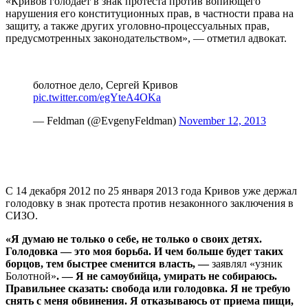
«Кривов голодает в знак протеста против вопиющего
нарушения его конституционных прав, в частности права на
защиту, а также других уголовно-процессуальных прав,
предусмотренных законодательством», — отметил адвокат.
болотное дело, Сергей Кривов
pic.twitter.com/egYteA4OKa
— Feldman (@EvgenyFeldman)
November 12, 2013
С 14 декабря 2012 по 25 января 2013 года Кривов уже держал
голодовку в знак протеста против незаконного заключения в
СИЗО.
«Я думаю не только о себе, не только о своих детях.
Голодовка — это моя борьба. И чем больше будет таких
борцов, тем быстрее сменится власть, —
заявлял «узник
Болотной»
. — Я не самоубийца, умирать не собираюсь.
Правильнее сказать: свобода или голодовка. Я не требую
снять с меня обвинения. Я отказываюсь от приема пищи,