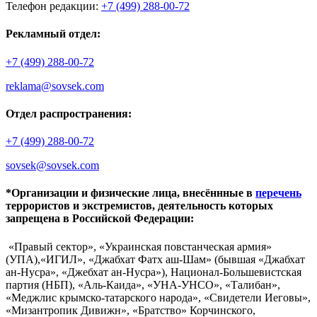
Телефон редакции:
+7 (499) 288-00-72
Рекламный отдел:
+7 (499) 288-00-72
reklama@sovsek.com
Отдел распространения:
+7 (499) 288-00-72
sovsek@sovsek.com
*Организации и физические лица, внесённные в
перечень
террористов и экстремистов, деятельность которых
запрещена в Российской Федерации:
«Правый сектор», «Украинская повстанческая армия»
(УПА),«ИГИЛ», «Джабхат Фатх аш-Шам» (бывшая «Джабхат
ан-Нусра», «Джебхат ан-Нусра»), Национал-Большевистская
партия (НБП), «Аль-Каида», «УНА-УНСО», «Талибан»,
«Меджлис крымско-татарского народа», «Свидетели Иеговы»,
«Мизантропик Дивижн», «Братство» Корчинского,