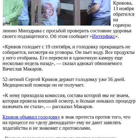
Кривова,
13 ноября
обратился
на
горячую
линию Минздрава с просьбой проверить состояние здоровья
своего подзащитного. Об этом сообщает «
Интерфакс
».
«Кривов голодает с 19 сентября, и голодовку прекращать не
собирается, несмотря на уговоры. Он пьет воду. Все продукты
у него отобраны. Его перевели в одиночную камеру еще
несколько недель назад», — сказал адвокат обвиняемого
Вячеслав Макаров.
52-летний Сергей Кривов держит голодовку уже 56 дней.
Медицинской помощи он не получает.
«К нему приходила комиссия, состава которой мы не знаем,
которая провела внешний осмотр, и больше никаких процедур
назначать не стала», — рассказал Макаров.
Кривов объявил голодовку
в знак протеста против того, что
на процессе по «делу двенадцати» ему не дают заявлять
ходатайства и не знакомят с протоколами.