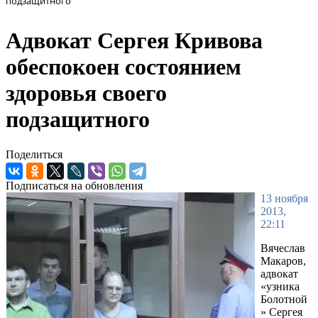
подзащитного
Адвокат Сергея Кривова
обеспокоен состоянием
здоровья своего
подзащитного
Поделиться
Подписаться на обновления
13 ноября
2013,
22:11
Вячеслав
Макаров,
адвокат
«узника
Болотной
» Сергея