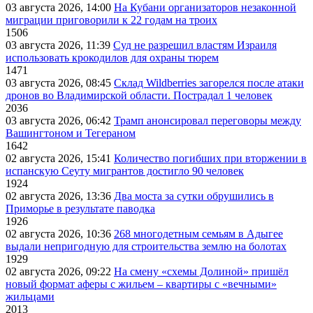
03 августа 2026, 14:00
На Кубани организаторов незаконной
миграции приговорили к 22 годам на троих
1506
03 августа 2026, 11:39
Суд не разрешил властям Израиля
использовать крокодилов для охраны тюрем
1471
03 августа 2026, 08:45
Склад Wildberries загорелся после атаки
дронов во Владимирской области. Пострадал 1 человек
2036
03 августа 2026, 06:42
Трамп анонсировал переговоры между
Вашингтоном и Тегераном
1642
02 августа 2026, 15:41
Количество погибших при вторжении в
испанскую Сеуту мигрантов достигло 90 человек
1924
02 августа 2026, 13:36
Два моста за сутки обрушились в
Приморье в результате паводка
1926
02 августа 2026, 10:36
268 многодетным семьям в Адыгее
выдали непригодную для строительства землю на болотах
1929
02 августа 2026, 09:22
На смену «схемы Долиной» пришёл
новый формат аферы с жильем – квартиры с «вечными»
жильцами
2013