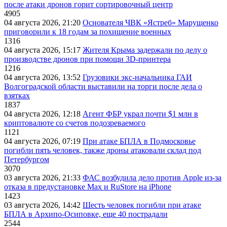
после атаки дронов горит сортировочный центр
4905
04 августа 2026, 21:20
Основателя ЧВК «Ястреб» Марущенко
приговорили к 18 годам за похищение военных
1316
04 августа 2026, 15:17
Жителя Крыма задержали по делу о
производстве дронов при помощи 3D‑принтера
1216
04 августа 2026, 13:52
Грузовики экс-начальника ГАИ
Волгоградской области выставили на торги после дела о
взятках
1837
04 августа 2026, 12:18
Агент ФБР украл почти $1 млн в
криптовалюте со счетов подозреваемого
1121
04 августа 2026, 07:19
При атаке БПЛА в Подмосковье
погибли пять человек, также дроны атаковали склад под
Петербургом
3070
03 августа 2026, 21:33
ФАС возбудила дело против Apple из-за
отказа в предустановке Max и RuStore на iPhone
1423
03 августа 2026, 14:42
Шесть человек погибли при атаке
БПЛА в Архипо-Осиповке, еще 40 пострадали
2544