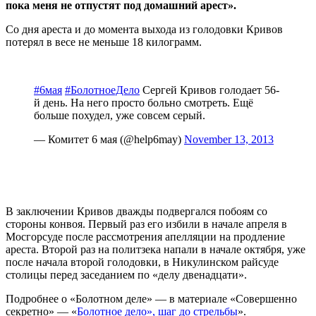
пока меня не отпустят под домашний арест».
Со дня ареста и до момента выхода из голодовки Кривов
потерял в весе не меньше 18 килограмм.
#6мая
#БолотноеДело
Сергей Кривов голодает 56-
й день. На него просто больно смотреть. Ещё
больше похудел, уже совсем серый.
— Комитет 6 мая (@help6may)
November 13, 2013
В заключении Кривов дважды подвергался побоям со
стороны конвоя. Первый раз его избили в начале апреля в
Мосгорсуде после рассмотрения апелляции на продление
ареста. Второй раз на политзека напали в начале октября, уже
после начала второй голодовки, в Никулинском райсуде
столицы перед заседанием по «делу двенадцати».
Подробнее о «Болотном деле» — в материале «Совершенно
секретно» — «
Болотное дело», шаг до стрельбы
».