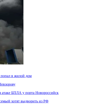
 попал в жилой дом
Невзорову
я атаке БПЛА у порта Новороссийск
семьей хотят выдворить из РФ