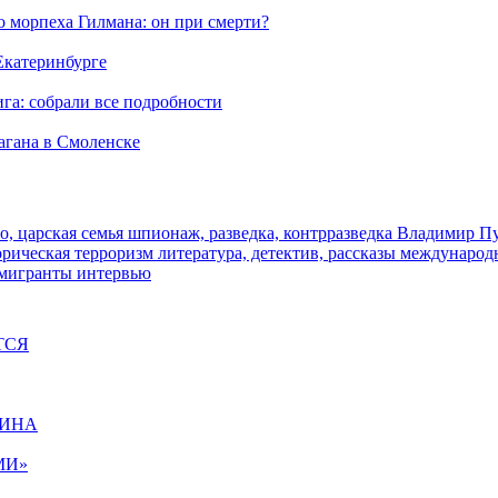
морпеха Гилмана: он при смерти?
 Екатеринбурге
га: собрали все подробности
агана в Смоленске
о, царская семья
шпионаж, разведка, контрразведка
Владимир П
торическая
терроризм
литература, детектив, рассказы
международ
 мигранты
интервью
ТСЯ
ЩИНА
МИ»