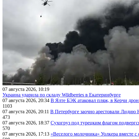
07 августа 2026, 10:19
Украина ударила по складу Wildberries в Екатеринбурге
07 августа 2026, 20:34
В Ялте БЭК атаковал пляж, в Керчи дрон
1103
07 августа 2026, 20:11
В Петербурге заочно арестовали Лидию 
473
07 августа 2026, 18:37
Сухогруз под турецким флагом подвергс
570
07 августа 2026, 17:13
«Веселого молочника» Уолкера вместе с 