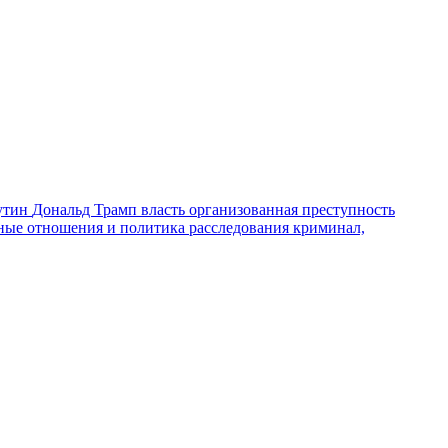
утин
Дональд Трамп
власть
организованная преступность
ные отношения и политика
расследования
криминал,