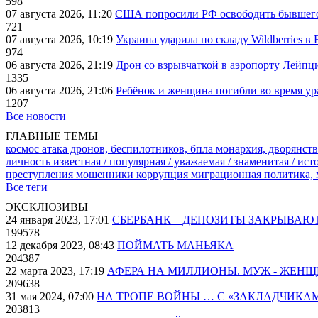
598
07 августа 2026, 11:20
США попросили РФ освободить бывшего 
721
07 августа 2026, 10:19
Украина ударила по складу Wildberries в
974
06 августа 2026, 21:19
Дрон со взрывчаткой в аэропорту Лейпци
1335
06 августа 2026, 21:06
Ребёнок и женщина погибли во время ур
1207
Все новости
ГЛАВНЫЕ ТЕМЫ
космос
атака дронов, беспилотников, бпла
монархия, дворянств
личность известная / популярная / уважаемая / знаменитая / ис
преступления
мошенники
коррупция
миграционная политика,
Все теги
ЭКСКЛЮЗИВЫ
24 января 2023, 17:01
СБЕРБАНК – ДЕПОЗИТЫ ЗАКРЫВАЮ
199578
12 декабря 2023, 08:43
ПОЙМАТЬ МАНЬЯКА
204387
22 марта 2023, 17:19
АФЕРА НА МИЛЛИОНЫ. МУЖ - ЖЕН
209638
31 мая 2024, 07:00
НА ТРОПЕ ВОЙНЫ … С «ЗАКЛАДЧИКА
203813