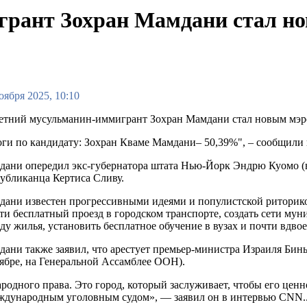
грант Зохран Мамдани стал 
оября 2025, 10:10
етний мусульманин-иммигрант Зохран Мамдани стал новым мэр
ги по кандидату: Зохран Кваме Мамдани– 50,39%", – сообщили 
дани опередил экс-губернатора штата Нью-Йорк Эндрю Куомо (
убликанца Кертиса Сливу.
ани известен прогрессивными идеями и популистской риторико
ти бесплатный проезд в городском транспорте, создать сети му
ду жилья, установить бесплатное обучение в вузах и почти вдв
ани также заявил, что арестует премьер-министра Израиля Бинья
ябре, на Генеральной Ассамблее ООН).
родного права. Это город, который заслуживает, чтобы его ценн
еждународным уголовным судом», — заявил он в интервью CNN.