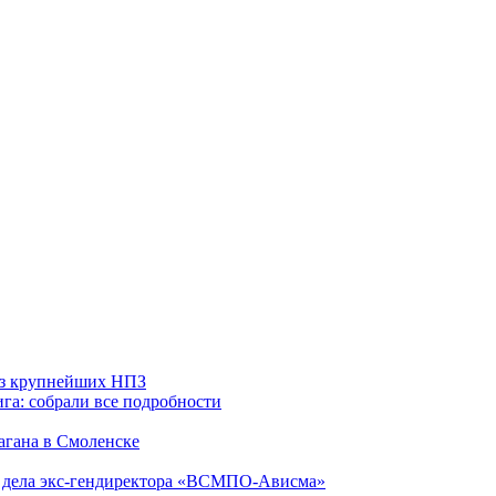
 из крупнейших НПЗ
га: собрали все подробности
агана в Смоленске
ю дела экс-гендиректора «ВСМПО-Ависма»