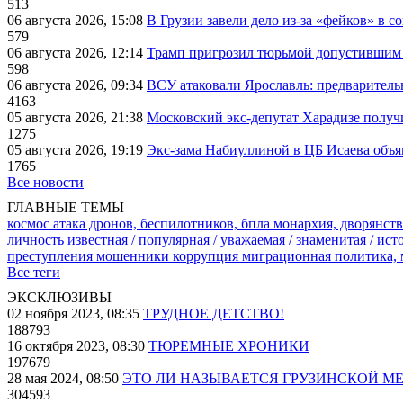
513
06 августа 2026, 15:08
В Грузии завели дело из-за «фейков» в с
579
06 августа 2026, 12:14
Трамп пригрозил тюрьмой допустившим 
598
06 августа 2026, 09:34
ВСУ атаковали Ярославль: предварител
4163
05 августа 2026, 21:38
Московский экс-депутат Харадизе получи
1275
05 августа 2026, 19:19
Экс-зама Набиуллиной в ЦБ Исаева объя
1765
Все новости
ГЛАВНЫЕ ТЕМЫ
космос
атака дронов, беспилотников, бпла
монархия, дворянств
личность известная / популярная / уважаемая / знаменитая / ис
преступления
мошенники
коррупция
миграционная политика,
Все теги
ЭКСКЛЮЗИВЫ
02 ноября 2023, 08:35
ТРУДНОЕ ДЕТСТВО!
188793
16 октября 2023, 08:30
ТЮРЕМНЫЕ ХРОНИКИ
197679
28 мая 2024, 08:50
ЭТО ЛИ НАЗЫВАЕТСЯ ГРУЗИНСКОЙ М
304593