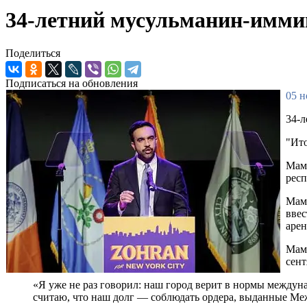
34-летний мусульманин-имми
Поделиться
Подписаться на обновления
05 н
34-л
"Ито
Мам
респ
Мамд
ввес
арен
Мамд
сент
«Я уже не раз говорил: наш город верит в нормы междуна
считаю, что наш долг — соблюдать ордера, выданные М