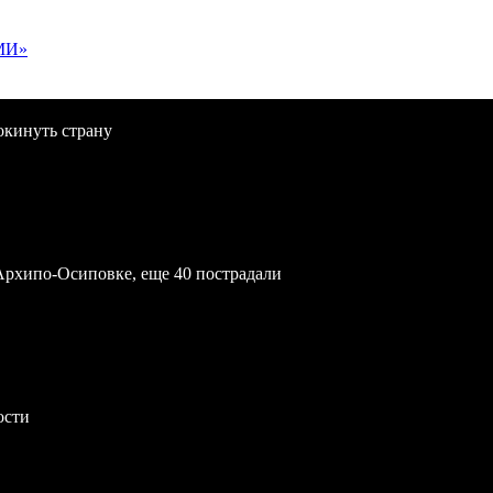
МИ»
окинуть страну
Архипо-Осиповке, еще 40 пострадали
ости