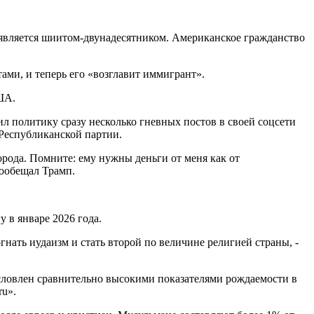
является шиитом-двунадесятником. Американское гражданство
ми, и теперь его «возглавит иммигрант».
США.
политику сразу несколько гневных постов в своей соцсети
 Республиканской партии.
рода. Помните: ему нужны деньги от меня как от
пообещал Трамп.
 в январе 2026 года.
нать иудаизм и стать второй по величине религией страны, -
условлен сравнительно высокими показателями рождаемости в
ru».