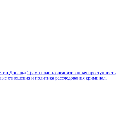
утин
Дональд Трамп
власть
организованная преступность
ные отношения и политика
расследования
криминал,