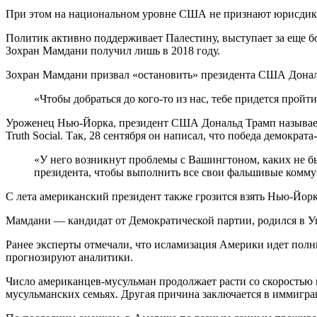
При этом на национальном уровне США не признают юрисдикц
Политик активно поддерживает Палестину, выступает за еще
Зохран Мамдани получил лишь в 2018 году.
Зохран Мамдани призвал «остановить» президента США Дональ
«Чтобы добраться до кого-то из нас, тебе придется прой
Уроженец Нью-Йорка, президент США Дональд Трамп называет
Truth Social. Так, 28 сентября он написал, что победа демокр
«У него возникнут проблемы с Вашингтоном, каких не бы
президента, чтобы выполнить все свои фальшивые комму
С лета американский президент также грозится взять Нью-Йорк
Мамдани — кандидат от Демократической партии, родился в Уг
Ранее эксперты отмечали, что исламизация Америки идет полны
прогнозируют аналитики.
Число американцев-мусульман продолжает расти со скоростью 
мусульманских семьях. Другая причина заключается в иммигра