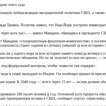
ию этого суда.
 большую либерализацию миграционной политики США, а также 
да Трампа. Политик заявил, что Нью-Йорк построен иммигранта
ти через всех нас», — заявил Мамдани, обращаясь к президенту 
 Мамдани «стопроцентным фанатиком-коммунистом» и посвятил 
ата-социалиста станет «одним из лучших событий за всю историю»
ло ни у одного мэра за всю историю нашего некогда великого го
нистические обещания. Но он не получит из них ни цента», — 
 под федеральный контроль, чтобы «навести там порядок».
анде в семье выходцев из Индии. Он пообещал принести присягу
м ходом. К 2040 году — всего через 15 лет — ислам должен обог
примерно 100 тысяч человек в год. Основной путь прироста об
ции приверженцев ислама в США, сообщает портал «islam-today.