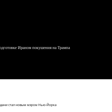
одготовке Ираном покушения на Трампа
дани стал новым мэром Нью-Йорка