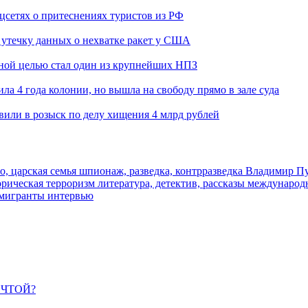
оцсетях о притеснениях туристов из РФ
утечку данных о нехватке ракет у США
ьной целью стал один из крупнейших НПЗ
ла 4 года колонии, но вышла на свободу прямо в зале суда
вили в розыск по делу хищения 4 млрд рублей
о, царская семья
шпионаж, разведка, контрразведка
Владимир П
торическая
терроризм
литература, детектив, рассказы
международ
 мигранты
интервью
ЕЧТОЙ?