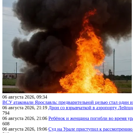
06 августа 2026, 09:34
ВСУ атаковали Ярославль: предварительной целью стал один
06 августа 2026, 21:19
Дрон со взрывчаткой в аэропорту Лейпци
794
06 августа 2026, 21:06
Ребёнок и женщина погибли во время ур
608
06 августа 2026, 19:06
Суд на Урале приступил к рассмотрени