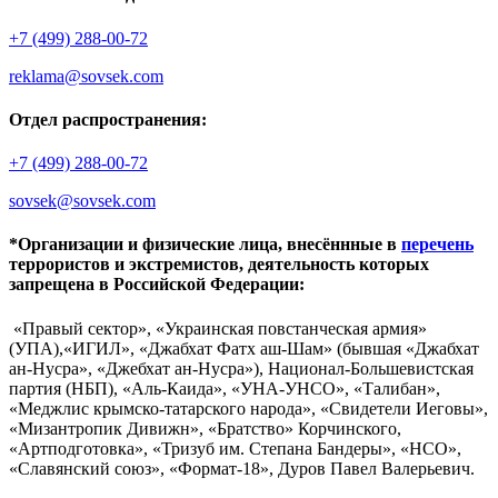
+7 (499) 288-00-72
reklama@sovsek.com
Отдел распространения:
+7 (499) 288-00-72
sovsek@sovsek.com
*Организации и физические лица, внесённные в
перечень
террористов и экстремистов, деятельность которых
запрещена в Российской Федерации:
«Правый сектор», «Украинская повстанческая армия»
(УПА),«ИГИЛ», «Джабхат Фатх аш-Шам» (бывшая «Джабхат
ан-Нусра», «Джебхат ан-Нусра»), Национал-Большевистская
партия (НБП), «Аль-Каида», «УНА-УНСО», «Талибан»,
«Меджлис крымско-татарского народа», «Свидетели Иеговы»,
«Мизантропик Дивижн», «Братство» Корчинского,
«Артподготовка», «Тризуб им. Степана Бандеры», «НСО»,
«Славянский союз», «Формат-18», Дуров Павел Валерьевич.