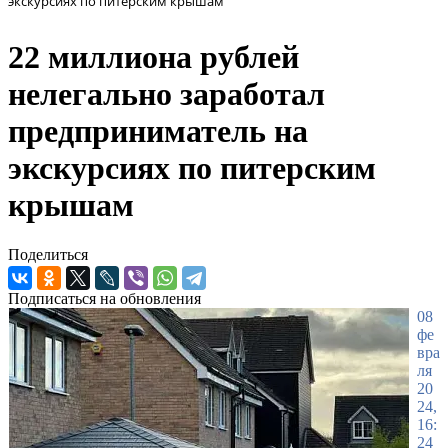
экскурсиях по питерским крышам
22 миллиона рублей
нелегально заработал
предприниматель на
экскурсиях по питерским
крышам
Поделиться
Подписаться на обновления
08
фе
вра
ля
20
24,
16:
24