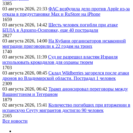
3385
03 августа 2026, 21:33
ФАС возбудила дело против Apple из-за
отказа в предустановке Max и RuStore на iPhone
1659
03 августа 2026, 14:42
Шесть человек погибли при атаке
БПЛА в Архипо-Осиповке, еще 40 пострадали
2827
03 августа 2026, 14:00
На Кубани организаторов незаконной
миграции приговорили к 22 годам на троих
1740
03 августа 2026, 11:39
Суд не разрешил властям Израиля
использовать крокодилов для охраны тюрем
1703
03 августа 2026, 08:45
Склад Wildberries загорелся после атаки
дронов во Владимирской области. Пострадал 1 человек
2309
03 августа 2026, 06:42
Трамп анонсировал переговоры между
Вашингтоном и Тегераном
1879
02 августа 2026, 15:41
Количество погибших при вторжении в
испанскую Сеуту мигрантов достигло 90 человек
2165
Все новости