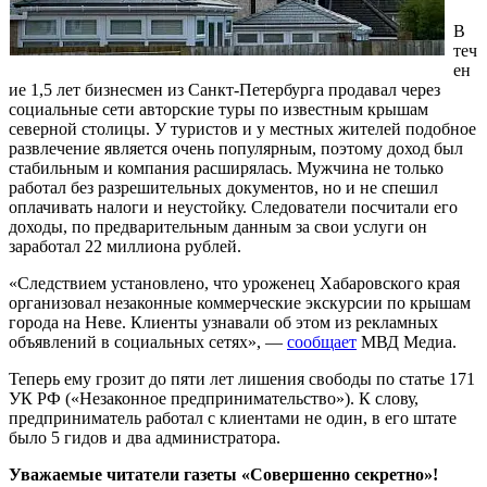
В
теч
ен
ие 1,5 лет бизнесмен из Санкт-Петербурга продавал через
социальные сети авторские туры по известным крышам
северной столицы. У туристов и у местных жителей подобное
развлечение является очень популярным, поэтому доход был
стабильным и компания расширялась. Мужчина не только
работал без разрешительных документов, но и не спешил
оплачивать налоги и неустойку. Следователи посчитали его
доходы, по предварительным данным за свои услуги он
заработал 22 миллиона рублей.
«Следствием установлено, что уроженец Хабаровского края
организовал незаконные коммерческие экскурсии по крышам
города на Неве. Клиенты узнавали об этом из рекламных
объявлений в социальных сетях», —
сообщает
МВД Медиа.
Теперь ему грозит до пяти лет лишения свободы по статье 171
УК РФ («Незаконное предпринимательство»). К слову,
предприниматель работал с клиентами не один, в его штате
было 5 гидов и два администратора.
Уважаемые читатели газеты «Совершенно секретно»!