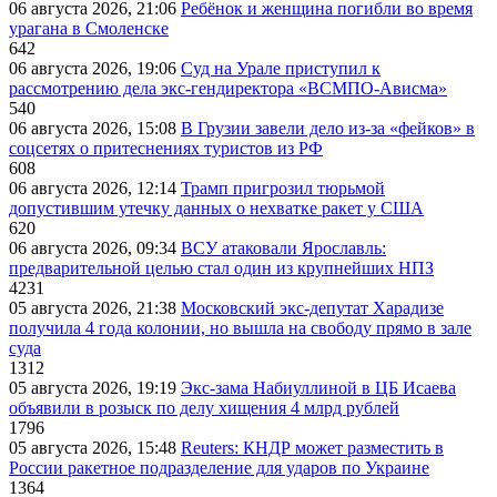
06 августа 2026, 21:06
Ребёнок и женщина погибли во время
урагана в Смоленске
642
06 августа 2026, 19:06
Суд на Урале приступил к
рассмотрению дела экс-гендиректора «ВСМПО-Ависма»
540
06 августа 2026, 15:08
В Грузии завели дело из-за «фейков» в
соцсетях о притеснениях туристов из РФ
608
06 августа 2026, 12:14
Трамп пригрозил тюрьмой
допустившим утечку данных о нехватке ракет у США
620
06 августа 2026, 09:34
ВСУ атаковали Ярославль:
предварительной целью стал один из крупнейших НПЗ
4231
05 августа 2026, 21:38
Московский экс-депутат Харадизе
получила 4 года колонии, но вышла на свободу прямо в зале
суда
1312
05 августа 2026, 19:19
Экс-зама Набиуллиной в ЦБ Исаева
объявили в розыск по делу хищения 4 млрд рублей
1796
05 августа 2026, 15:48
Reuters: КНДР может разместить в
России ракетное подразделение для ударов по Украине
1364