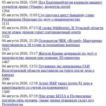
05 августа 2026, 15:01
Под Екатеринбургом взорвали машину
создателя дрона «Упырь», водитель погиб
1264
05 августа 2026, 11:03
Суд продлил арест бывшему главе
Росавиации Нерадько по делу о мошенничестве
1131
05 августа 2026, 07:13
И снова Wildberries. В Тульской области
после атаки дронов горит сортировочный центр
5332
04 августа 2026, 21:20
Основателя ЧВК «Ястреб» Марущенко
приговорили к 18 годам за похищение военных
1625
04 августа 2026, 15:17
Жителя Крыма задержали по делу о
производстве дронов при помощи 3D‑принтера
1467
04 августа 2026, 13:52
Грузовики экс-начальника ГАИ
Волгоградской области выставили на торги после дела о
взятках
2090
04 августа 2026, 12:18
Агент ФБР украл почти $1 млн в
криптовалюте со счетов подозреваемого
1349
04 августа 2026, 07:19
При атаке БПЛА в Подмосковье
погибли пять человек, также дроны атаковали склад под
Петербургом