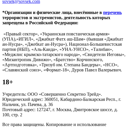
sovsek@sovsek.com
*Организации и физические лица, внесённные в
перечень
террористов и экстремистов, деятельность которых
запрещена в Российской Федерации:
«Правый сектор», «Украинская повстанческая армия»
(УПА),«ИГИЛ», «Джабхат Фатх аш-Шам» (бывшая «Джабхат
ан-Нусра», «Джебхат ан-Нусра»), Национал-Большевистская
партия (НБП), «Аль-Каида», «УНА-УНСО», «Талибан»,
«Меджлис крымско-татарского народа», «Свидетели Иеговы»,
«Мизантропик Дивижн», «Братство» Корчинского,
«Артподготовка», «Тризуб им. Степана Бандеры», «НСО»,
«Славянский союз», «Формат-18», Дуров Павел Валерьевич.
18+
Учредитель: ООО «Совершенно Секретно Трейд».
Юридический адрес: 360051, Кабардино-Балкарская Респ., г.
Нальчик, ул. Пачева, д. 36
Почтовый адрес: 127247, г. Москва, Дмитровское шоссе, д.
100, стр. 2
Все права защищены. Копирование и использование