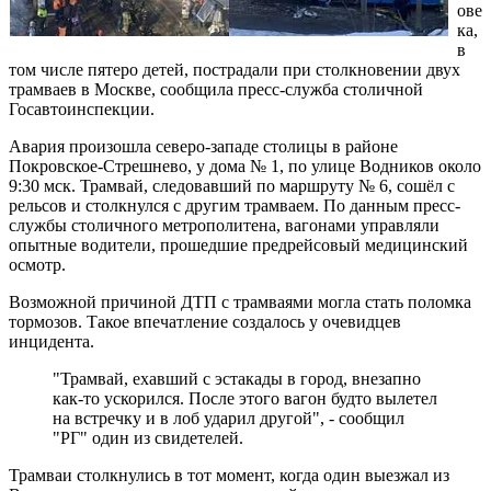
ове
ка,
в
том числе пятеро детей, пострадали при столкновении двух
трамваев в Москве, сообщила пресс-служба столичной
Госавтоинспекции.
Авария произошла северо-западе столицы в районе
Покровское-Стрешнево, у дома № 1, по улице Водников около
9:30 мск. Трамвай, следовавший по маршруту № 6, сошёл с
рельсов и столкнулся с другим трамваем. По данным пресс-
службы столичного метрополитена, вагонами управляли
опытные водители, прошедшие предрейсовый медицинский
осмотр.
Возможной причиной ДТП с трамваями могла стать поломка
тормозов. Такое впечатление создалось у очевидцев
инцидента.
"Трамвай, ехавший с эстакады в город, внезапно
как-то ускорился. После этого вагон будто вылетел
на встречку и в лоб ударил другой", - сообщил
"РГ" один из свидетелей.
Трамваи столкнулись в тот момент, когда один выезжал из