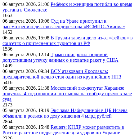
06 августа 2026, 21:06
Ребёнок и женщина погибли во время
урагана в Смоленске
1663
06 августа 2026, 19:06
Суд на Урале приступил к
рассмотрению дела экс-гендиректора «ВСМПО-Ависма»
1452
06 августа 2026, 15:08
В Грузии завели дело из-за «фейков» в
соцсетях о притеснениях туристов из РФ
1536
06 августа 2026, 12:14
Трамп пригрозил тюрьмой
допустившим утечку данных о нехватке ракет у США
1409
06 августа 2026, 09:34
ВСУ атаковали Ярославль:
предварительной целью стал один из крупнейших НПЗ
5416
05 августа 2026, 21:38
Московский экс-депутат Харадизе
получила 4 года колонии, но вышла на свободу прямо в зале
суда
2173
05 августа 2026, 19:19
Экс-зама Набиуллиной в ЦБ Исаева
объявили в розыск по делу хищения 4 млрд рублей
2864
05 августа 2026, 15:48
Reuters: КНДР может разместить в
России ракетное подразделение для ударов по Украине
2226