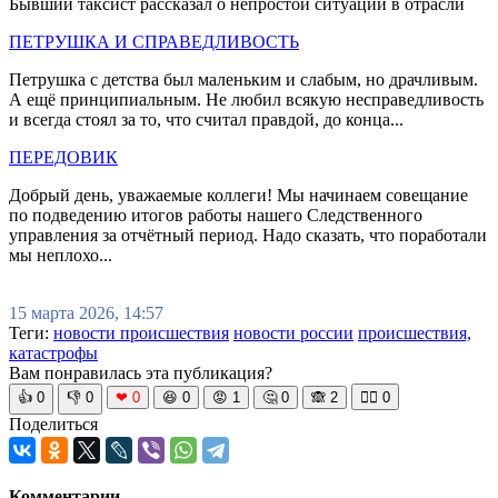
Бывший таксист рассказал о непростой ситуации в отрасли
ПЕТРУШКА И СПРАВЕДЛИВОСТЬ
Петрушка с детства был маленьким и слабым, но драчливым.
А ещё принципиальным. Не любил всякую несправедливость
и всегда стоял за то, что считал правдой, до конца...
ПЕРЕДОВИК
Добрый день, уважаемые коллеги! Мы начинаем совещание
по подведению итогов работы нашего Следственного
управления за отчётный период. Надо сказать, что поработали
мы неплохо...
15 марта 2026, 14:57
Теги:
новости происшествия
новости россии
происшествия,
катастрофы
Вам понравилась эта публикация?
👍
0
👎
0
❤
0
😆
0
😡
1
🤔
0
🙈
2
🧘‍♀️
0
Поделиться
Комментарии