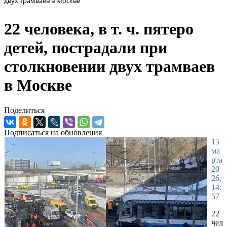
двух трамваев в Москве
22 человека, в т. ч. пятеро
детей, пострадали при
столкновении двух трамваев
в Москве
Поделиться
Подписаться на обновления
15
ма
рта
20
26,
14:
57
22
чел