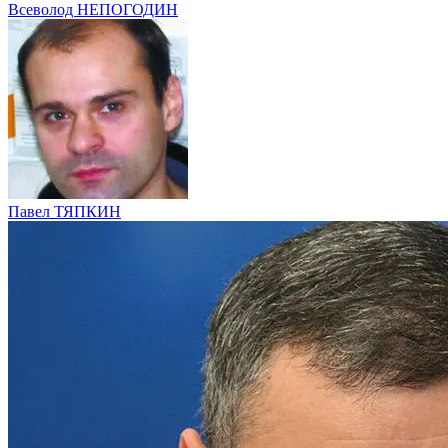
Всеволод НЕПОГОДИН
Павел ТЯПКИН