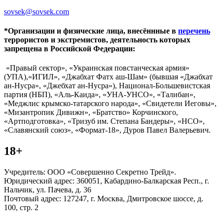
sovsek@sovsek.com
*Организации и физические лица, внесённные в
перечень
террористов и экстремистов, деятельность которых
запрещена в Российской Федерации:
«Правый сектор», «Украинская повстанческая армия»
(УПА),«ИГИЛ», «Джабхат Фатх аш-Шам» (бывшая «Джабхат
ан-Нусра», «Джебхат ан-Нусра»), Национал-Большевистская
партия (НБП), «Аль-Каида», «УНА-УНСО», «Талибан»,
«Меджлис крымско-татарского народа», «Свидетели Иеговы»,
«Мизантропик Дивижн», «Братство» Корчинского,
«Артподготовка», «Тризуб им. Степана Бандеры», «НСО»,
«Славянский союз», «Формат-18», Дуров Павел Валерьевич.
18+
Учредитель: ООО «Совершенно Секретно Трейд».
Юридический адрес: 360051, Кабардино-Балкарская Респ., г.
Нальчик, ул. Пачева, д. 36
Почтовый адрес: 127247, г. Москва, Дмитровское шоссе, д.
100, стр. 2