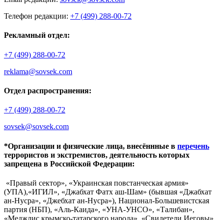
Телефон редакции:
+7 (499) 288-00-72
Рекламный отдел:
+7 (499) 288-00-72
reklama@sovsek.com
Отдел распространения:
+7 (499) 288-00-72
sovsek@sovsek.com
*Организации и физические лица, внесённные в
перечень
террористов и экстремистов, деятельность которых
запрещена в Российской Федерации:
«Правый сектор», «Украинская повстанческая армия»
(УПА),«ИГИЛ», «Джабхат Фатх аш-Шам» (бывшая «Джабхат
ан-Нусра», «Джебхат ан-Нусра»), Национал-Большевистская
партия (НБП), «Аль-Каида», «УНА-УНСО», «Талибан»,
«Меджлис крымско-татарского народа», «Свидетели Иеговы»,