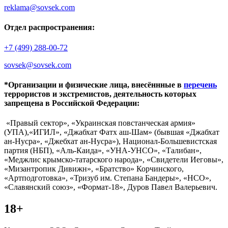
reklama@sovsek.com
Отдел распространения:
+7 (499) 288-00-72
sovsek@sovsek.com
*Организации и физические лица, внесённные в
перечень
террористов и экстремистов, деятельность которых
запрещена в Российской Федерации:
«Правый сектор», «Украинская повстанческая армия»
(УПА),«ИГИЛ», «Джабхат Фатх аш-Шам» (бывшая «Джабхат
ан-Нусра», «Джебхат ан-Нусра»), Национал-Большевистская
партия (НБП), «Аль-Каида», «УНА-УНСО», «Талибан»,
«Меджлис крымско-татарского народа», «Свидетели Иеговы»,
«Мизантропик Дивижн», «Братство» Корчинского,
«Артподготовка», «Тризуб им. Степана Бандеры», «НСО»,
«Славянский союз», «Формат-18», Дуров Павел Валерьевич.
18+