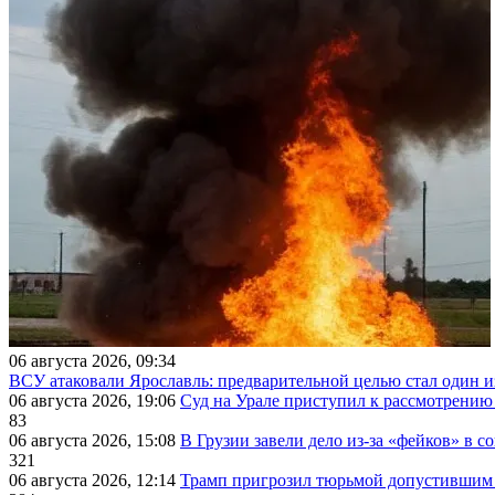
06 августа 2026, 09:34
ВСУ атаковали Ярославль: предварительной целью стал один
06 августа 2026, 19:06
Суд на Урале приступил к рассмотрени
83
06 августа 2026, 15:08
В Грузии завели дело из-за «фейков» в с
321
06 августа 2026, 12:14
Трамп пригрозил тюрьмой допустившим 