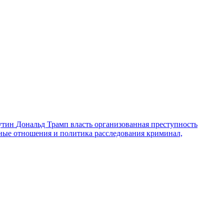
утин
Дональд Трамп
власть
организованная преступность
ные отношения и политика
расследования
криминал,