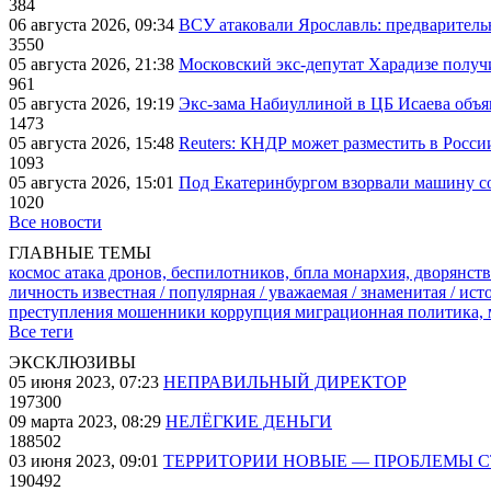
384
06 августа 2026, 09:34
ВСУ атаковали Ярославль: предварител
3550
05 августа 2026, 21:38
Московский экс-депутат Харадизе получи
961
05 августа 2026, 19:19
Экс-зама Набиуллиной в ЦБ Исаева объя
1473
05 августа 2026, 15:48
Reuters: КНДР может разместить в Росси
1093
05 августа 2026, 15:01
Под Екатеринбургом взорвали машину со
1020
Все новости
ГЛАВНЫЕ ТЕМЫ
космос
атака дронов, беспилотников, бпла
монархия, дворянств
личность известная / популярная / уважаемая / знаменитая / ис
преступления
мошенники
коррупция
миграционная политика,
Все теги
ЭКСКЛЮЗИВЫ
05 июня 2023, 07:23
НЕПРАВИЛЬНЫЙ ДИРЕКТОР
197300
09 марта 2023, 08:29
НЕЛЁГКИЕ ДЕНЬГИ
188502
03 июня 2023, 09:01
ТЕРРИТОРИИ НОВЫЕ — ПРОБЛЕМЫ 
190492