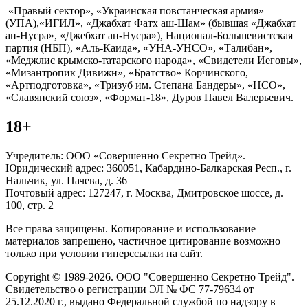
«Правый сектор», «Украинская повстанческая армия»
(УПА),«ИГИЛ», «Джабхат Фатх аш-Шам» (бывшая «Джабхат
ан-Нусра», «Джебхат ан-Нусра»), Национал-Большевистская
партия (НБП), «Аль-Каида», «УНА-УНСО», «Талибан»,
«Меджлис крымско-татарского народа», «Свидетели Иеговы»,
«Мизантропик Дивижн», «Братство» Корчинского,
«Артподготовка», «Тризуб им. Степана Бандеры», «НСО»,
«Славянский союз», «Формат-18», Дуров Павел Валерьевич.
18+
Учредитель: ООО «Совершенно Секретно Трейд».
Юридический адрес: 360051, Кабардино-Балкарская Респ., г.
Нальчик, ул. Пачева, д. 36
Почтовый адрес: 127247, г. Москва, Дмитровское шоссе, д.
100, стр. 2
Все права защищены. Копирование и использование
материалов запрещено, частичное цитирование возможно
только при условии гиперссылки на сайт.
Copyright © 1989-2026. ООО "Совершенно Секретно Трейд".
Свидетельство о регистрации ЭЛ № ФС 77-79634 от
25.12.2020 г., выдано Федеральной службой по надзору в