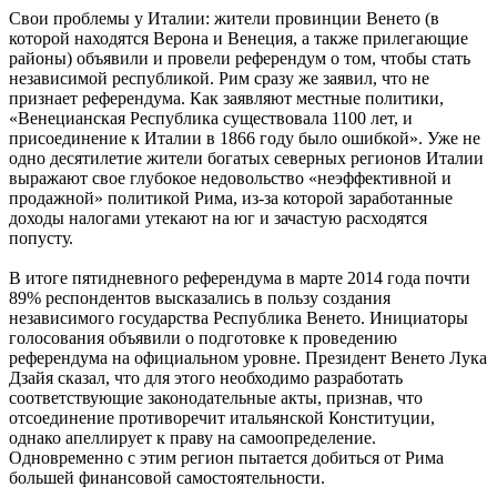
Свои проблемы у Италии: жители провинции Венето (в
которой находятся Верона и Венеция, а также прилегающие
районы) объявили и провели референдум о том, чтобы стать
независимой республикой. Рим сразу же заявил, что не
признает референдума. Как заявляют местные политики,
«Венецианская Республика существовала 1100 лет, и
присоединение к Италии в 1866 году было ошибкой». Уже не
одно десятилетие жители богатых северных регионов Италии
выражают свое глубокое недовольство «неэффективной и
продажной» политикой Рима, из-за которой заработанные
доходы налогами утекают на юг и зачастую расходятся
попусту.
В итоге пятидневного референдума в марте 2014 года почти
89% респондентов высказались в пользу создания
независимого государства Республика Венето. Инициаторы
голосования объявили о подготовке к проведению
референдума на официальном уровне. Президент Венето Лука
Дзайя сказал, что для этого необходимо разработать
соответствующие законодательные акты, признав, что
отсоединение противоречит итальянской Конституции,
однако апеллирует к праву на самоопределение.
Одновременно с этим регион пытается добиться от Рима
большей финансовой самостоятельности.