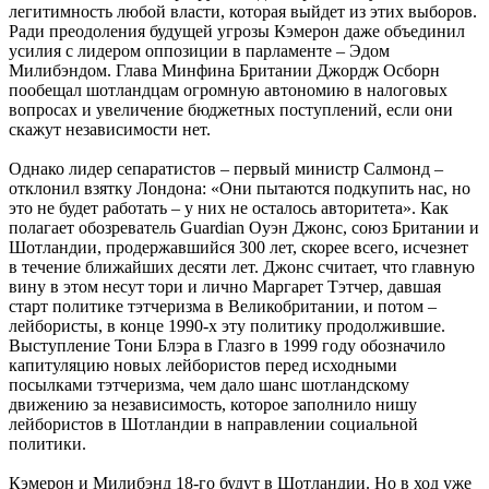
легитимность любой власти, которая выйдет из этих выборов.
Ради преодоления будущей угрозы Кэмерон даже объединил
усилия с лидером оппозиции в парламенте – Эдом
Милибэндом. Глава Минфина Британии Джордж Осборн
пообещал шотландцам огромную автономию в налоговых
вопросах и увеличение бюджетных поступлений, если они
скажут независимости нет.
Однако лидер сепаратистов – первый министр Салмонд –
отклонил взятку Лондона: «Они пытаются подкупить нас, но
это не будет работать – у них не осталось авторитета». Как
полагает обозреватель Guardian Оуэн Джонс, союз Британии и
Шотландии, продержавшийся 300 лет, скорее всего, исчезнет
в течение ближайших десяти лет. Джонс считает, что главную
вину в этом несут тори и лично Маргарет Тэтчер, давшая
старт политике тэтчеризма в Великобритании, и потом –
лейбористы, в конце 1990-х эту политику продолжившие.
Выступление Тони Блэра в Глазго в 1999 году обозначило
капитуляцию новых лейбористов перед исходными
посылками тэтчеризма, чем дало шанс шотландскому
движению за независимость, которое заполнило нишу
лейбористов в Шотландии в направлении социальной
политики.
Кэмерон и Милибэнд 18-го будут в Шотландии. Но в ход уже