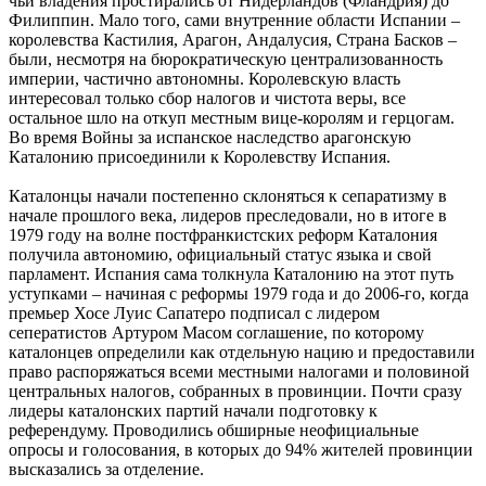
чьи владения простирались от Нидерландов (Фландрия) до
Филиппин. Мало того, сами внутренние области Испании –
королевства Кастилия, Арагон, Андалусия, Страна Басков –
были, несмотря на бюрократическую централизованность
империи, частично автономны. Королевскую власть
интересовал только сбор налогов и чистота веры, все
остальное шло на откуп местным вице-королям и герцогам.
Во время Войны за испанское наследство арагонскую
Каталонию присоединили к Королевству Испания.
Каталонцы начали постепенно склоняться к сепаратизму в
начале прошлого века, лидеров преследовали, но в итоге в
1979 году на волне постфранкистских реформ Каталония
получила автономию, официальный статус языка и свой
парламент. Испания сама толкнула Каталонию на этот путь
уступками – начиная с реформы 1979 года и до 2006-го, когда
премьер Хосе Луис Сапатеро подписал с лидером
сеператистов Артуром Масом соглашение, по которому
каталонцев определили как отдельную нацию и предоставили
право распоряжаться всеми местными налогами и половиной
центральных налогов, собранных в провинции. Почти сразу
лидеры каталонских партий начали подготовку к
референдуму. Проводились обширные неофициальные
опросы и голосования, в которых до 94% жителей провинции
высказались за отделение.