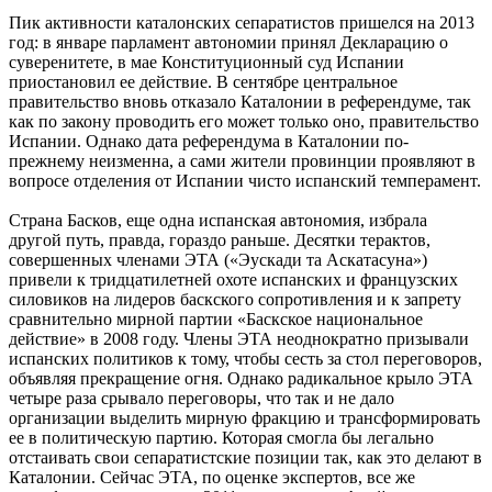
Пик активности каталонских сепаратистов пришелся на 2013
год: в январе парламент автономии принял Декларацию о
суверенитете, в мае Конституционный суд Испании
приостановил ее действие. В сентябре центральное
правительство вновь отказало Каталонии в референдуме, так
как по закону проводить его может только оно, правительство
Испании. Однако дата референдума в Каталонии по-
прежнему неизменна, а сами жители провинции проявляют в
вопросе отделения от Испании чисто испанский темперамент.
Страна Басков, еще одна испанская автономия, избрала
другой путь, правда, гораздо раньше. Десятки терактов,
совершенных членами ЭТА («Эускади та Аскатасуна»)
привели к тридцатилетней охоте испанских и французских
силовиков на лидеров баскского сопротивления и к запрету
сравнительно мирной партии «Баскское национальное
действие» в 2008 году. Члены ЭТА неоднократно призывали
испанских политиков к тому, чтобы сесть за стол переговоров,
объявляя прекращение огня. Однако радикальное крыло ЭТА
четыре раза срывало переговоры, что так и не дало
организации выделить мирную фракцию и трансформировать
ее в политическую партию. Которая смогла бы легально
отстаивать свои сепаратистские позиции так, как это делают в
Каталонии. Сейчас ЭТА, по оценке экспертов, все же