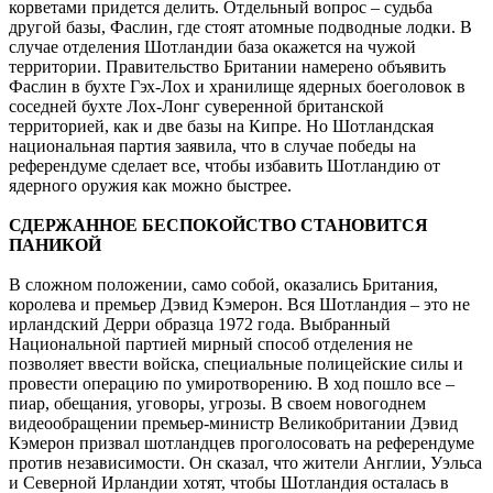
корветами придется делить. Отдельный вопрос – судьба
другой базы, Фаслин, где стоят атомные подводные лодки. В
случае отделения Шотландии база окажется на чужой
территории. Правительство Британии намерено объявить
Фаслин в бухте Гэх-Лох и хранилище ядерных боеголовок в
соседней бухте Лох-Лонг суверенной британской
территорией, как и две базы на Кипре. Но Шотландская
национальная партия заявила, что в случае победы на
референдуме сделает все, чтобы избавить Шотландию от
ядерного оружия как можно быстрее.
СДЕРЖАННОЕ БЕСПОКОЙСТВО СТАНОВИТСЯ
ПАНИКОЙ
В сложном положении, само собой, оказались Британия,
королева и премьер Дэвид Кэмерон. Вся Шотландия – это не
ирландский Дерри образца 1972 года. Выбранный
Национальной партией мирный способ отделения не
позволяет ввести войска, специальные полицейские силы и
провести операцию по умиротворению. В ход пошло все –
пиар, обещания, уговоры, угрозы. В своем новогоднем
видеообращении премьер-министр Великобритании Дэвид
Кэмерон призвал шотландцев проголосовать на референдуме
против независимости. Он сказал, что жители Англии, Уэльса
и Северной Ирландии хотят, чтобы Шотландия осталась в