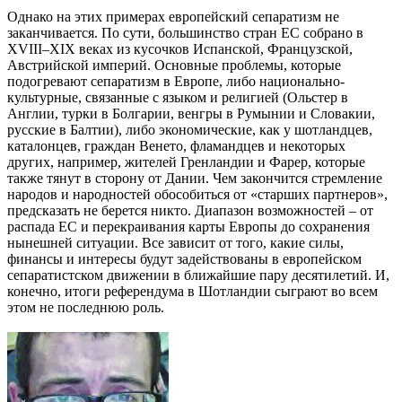
Однако на этих примерах европейский сепаратизм не
заканчивается. По сути, большинство стран ЕС собрано в
XVIII–XIX веках из кусочков Испанской, Французской,
Австрийской империй. Основные проблемы, которые
подогревают сепаратизм в Европе, либо национально-
культурные, связанные с языком и религией (Ольстер в
Англии, турки в Болгарии, венгры в Румынии и Словакии,
русские в Балтии), либо экономические, как у шотландцев,
каталонцев, граждан Венето, фламандцев и некоторых
других, например, жителей Гренландии и Фарер, которые
также тянут в сторону от Дании. Чем закончится стремление
народов и народностей обособиться от «старших партнеров»,
предсказать не берется никто. Диапазон возможностей – от
распада ЕС и перекраивания карты Европы до сохранения
нынешней ситуации. Все зависит от того, какие силы,
финансы и интересы будут задействованы в европейском
сепаратистском движении в ближайшие пару десятилетий. И,
конечно, итоги референдума в Шотландии сыграют во всем
этом не последнюю роль.