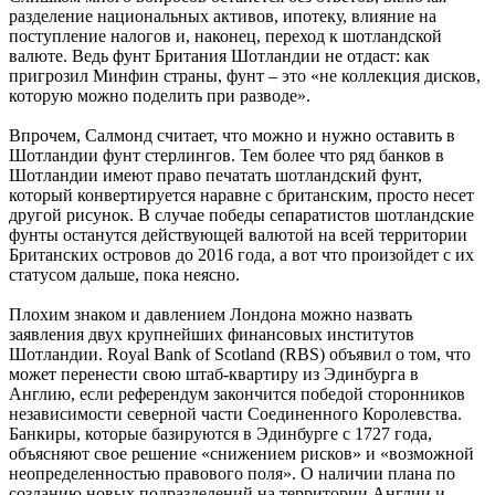
разделение национальных активов, ипотеку, влияние на
поступление налогов и, наконец, переход к шотландской
валюте. Ведь фунт Британия Шотландии не отдаст: как
пригрозил Минфин страны, фунт – это «не коллекция дисков,
которую можно поделить при разводе».
Впрочем, Салмонд считает, что можно и нужно оставить в
Шотландии фунт стерлингов. Тем более что ряд банков в
Шотландии имеют право печатать шотландский фунт,
который конвертируется наравне с британским, просто несет
другой рисунок. В случае победы сепаратистов шотландские
фунты останутся действующей валютой на всей территории
Британских островов до 2016 года, а вот что произойдет с их
статусом дальше, пока неясно.
Плохим знаком и давлением Лондона можно назвать
заявления двух крупнейших финансовых институтов
Шотландии. Royal Bank of Scotland (RBS) объявил о том, что
может перенести свою штаб-квартиру из Эдинбурга в
Англию, если референдум закончится победой сторонников
независимости северной части Соединенного Королевства.
Банкиры, которые базируются в Эдинбурге с 1727 года,
объясняют свое решение «снижением рисков» и «возможной
неопределенностью правового поля». О наличии плана по
созданию новых подразделений на территории Англии и