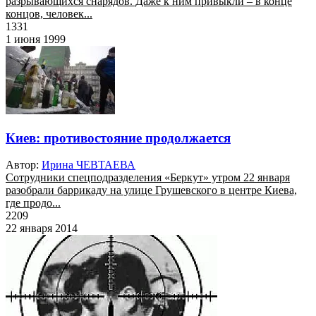
разрывающихся снарядов. Даже к ним привыкли – в конце
концов, человек...
1331
1 июня 1999
Киев: противостояние продолжается
Автор:
Ирина ЧЕВТАЕВА
Сотрудники спецподразделения «Беркут» утром 22 января
разобрали баррикаду на улице Грушевского в центре Киева,
где продо...
2209
22 января 2014