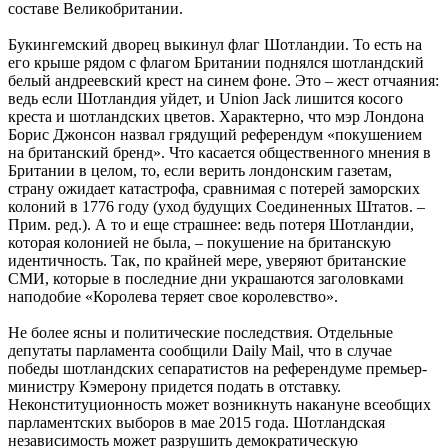
составе Великобритании.
Букингемский дворец выкинул флаг Шотландии. То есть на
его крыше рядом с флагом Британии поднялся шотландский
белый андреевский крест на синем фоне. Это – жест отчаяния:
ведь если Шотландия уйдет, и Union Jack лишится косого
креста и шотландских цветов. Характерно, что мэр Лондона
Борис Джонсон назвал грядущий референдум «покушением
на британский бренд». Что касается общественного мнения в
Британии в целом, то, если верить лондонским газетам,
страну ожидает катастрофа, сравнимая с потерей заморских
колоний в 1776 году (уход будущих Соединенных Штатов. –
Прим. ред.). А то и еще страшнее: ведь потеря Шотландии,
которая колонией не была, – покушение на британскую
идентичность. Так, по крайней мере, уверяют британские
СМИ, которые в последние дни украшаются заголовками
наподобие «Королева теряет свое королевство».
Не более ясны и политические последствия. Отдельные
депутаты парламента сообщили Daily Mail, что в случае
победы шотландских сепаратистов на референдуме премьер-
министру Кэмерону придется подать в отставку.
Неконституционность может возникнуть накануне всеобщих
парламентских выборов в мае 2015 года. Шотландская
независимость может разрушить демократическую