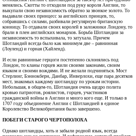
менялись. Скотты то отходили под руку короля Англии, то
выкупали свою независимость обратно за звонкое золото. То
выдавали своих принцесс за английских принцев, то,
собравшись с силами, разбивали регулярную британскую
конницу. То отдавали своих королей в заложники Лондону, то
брали в плен английских монархов. Борьба Шотландии за
независимость то вспыхивала, то затухала. Причем
Шотландий всегда было как минимум две – равнинная
(Лоуленд) и горная (Хайленд).
И если равнинные герцоги постепенно склонялись под
Лондон, то кланы горцев жили своими законами, своим
языком и своими вождями. И не желали подчиняться. Мост
Стерлинг, Бэннокберн, Данбар, Инверлохи, еще пара десятков
мест, знакомых каждому шотландцу по урокам истории.
Небольшая, в общем-то, Шотландия очень щедро полита
кровью патриотов, роялистов, горцев, участников
гражданской войны в Англии и много кого еще. И только в
1707 году объединение Англии с Шотландией в единое
Королевство Великобритания было завершено.
ПОБЕГИ СТАРОГО ЧЕРТОПОЛОХА
Однако шотландцы, хоть и забыли родной язык, всегда