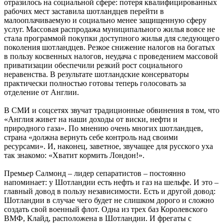
отразилось на социальной сфере: потеря квалифицированных
рабочих мест заставила шотландцев перейти в
малооплачиваемую и социально менее защищенную сферу
услуг. Массовая распродажа муниципального жилья вовсе не
стала программой покупки доступного жилья для следующего
поколения шотландцев. Резкое снижение налогов на богатых
в пользу косвенных налогов, неудача с проведением массовой
приватизации обеспечили резкий рост социального
неравенства. В результате шотландские консерваторы
практически полностью готовы теперь голосовать за
отделение от Англии.
В СМИ и соцсетях звучат традиционные обвинения в том, что
«Англия живет на наши доходы от виски, нефти и
природного газа». По мнению очень многих шотландцев,
страна «должна вернуть себе контроль над своими
ресурсами». И, наконец, заветное, звучащее для русского уха
так знакомо: «Хватит кормить Лондон!».
Премьер Салмонд – лидер сепаратистов – постоянно
напоминает: у Шотландии есть нефть и газ на шельфе. И это –
главный довод в пользу независимости. Есть и другой довод:
Шотландии в случае чего будет не слишком дорого и сложно
создать свой военный флот. Одна из трех баз Королевского
ВМФ, Клайд, расположена в Шотландии. И фрегаты с