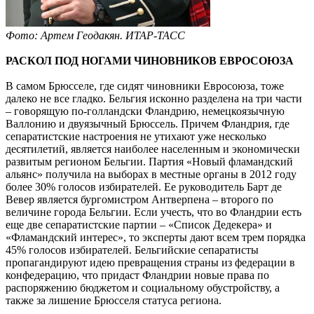
Фото: Артем Геодакян. ИТАР-ТАСС
РАСКОЛ ПОД НОГАМИ ЧИНОВНИКОВ ЕВРОСОЮЗА
В самом Брюсселе, где сидят чиновники Евросоюза, тоже
далеко не все гладко. Бельгия исконно разделена на три части
– говорящую по-голландски Фландрию, немецкоязычную
Валлонию и двуязычный Брюссель. Причем Фландрия, где
сепаратистские настроения не утихают уже несколько
десятилетий, является наиболее населенным и экономически
развитым регионом Бельгии. Партия «Новый фламандский
альянс» получила на выборах в местные органы в 2012 году
более 30% голосов избирателей. Ее руководитель Барт де
Вевер является бургомистром Антверпена – второго по
величине города Бельгии. Если учесть, что во Фландрии есть
еще две сепаратистские партии – «Список Дедекера» и
«Фламандский интерес», то эксперты дают всем трем порядка
45% голосов избирателей. Бельгийские сепаратисты
пропагандируют идею превращения страны из федерации в
конфедерацию, что придаст Фландрии новые права по
распоряжению бюджетом и социальному обустройству, а
также за лишение Брюсселя статуса региона.