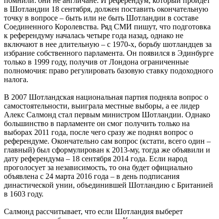
помнили: они не англичане. И референдум, который пройдет
в Шотландии 18 сентября, должен поставить окончательную
точку в вопросе – быть или не быть Шотландии в составе
Соединенного Королевства. Ряд СМИ пишут, что подготовка
к референдуму началась четыре года назад, однако не
включают в нее длительную – с 1970-х, борьбу шотландцев за
избрание собственного парламента. Он появился в Эдинбурге
только в 1999 году, получив от Лондона ограниченные
полномочия: право регулировать базовую ставку подоходного
налога.
В 2007 Шотландская национальная партия подняла вопрос о
самостоятельности, выиграла местные выборы, а ее лидер
Алекс Салмонд стал первым министром Шотландии. Однако
большинство в парламенте он смог получить только на
выборах 2011 года, после чего сразу же поднял вопрос о
референдуме. Окончательно сам вопрос (кстати, всего один –
главный) был сформулирован к 2013-му, тогда же объявили и
дату референдума – 18 сентября 2014 года. Если народ
проголосует за независимость, то она будет официально
объявлена с 24 марта 2016 года – в день подписания
династической унии, объединившей Шотландию с Британией
в 1603 году.
Салмонд рассчитывает, что если Шотландия выберет