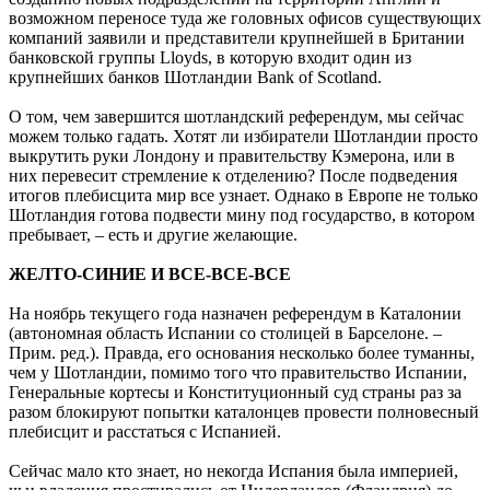
возможном переносе туда же головных офисов существующих
компаний заявили и представители крупнейшей в Британии
банковской группы Lloyds, в которую входит один из
крупнейших банков Шотландии Bank of Scotland.
О том, чем завершится шотландский референдум, мы сейчас
можем только гадать. Хотят ли избиратели Шотландии просто
выкрутить руки Лондону и правительству Кэмерона, или в
них перевесит стремление к отделению? После подведения
итогов плебисцита мир все узнает. Однако в Европе не только
Шотландия готова подвести мину под государство, в котором
пребывает, – есть и другие желающие.
ЖЕЛТО-СИНИЕ И ВСЕ-ВСЕ-ВСЕ
На ноябрь текущего года назначен референдум в Каталонии
(автономная область Испании со столицей в Барселоне. –
Прим. ред.). Правда, его основания несколько более туманны,
чем у Шотландии, помимо того что правительство Испании,
Генеральные кортесы и Конституционный суд страны раз за
разом блокируют попытки каталонцев провести полновесный
плебисцит и расстаться с Испанией.
Сейчас мало кто знает, но некогда Испания была империей,