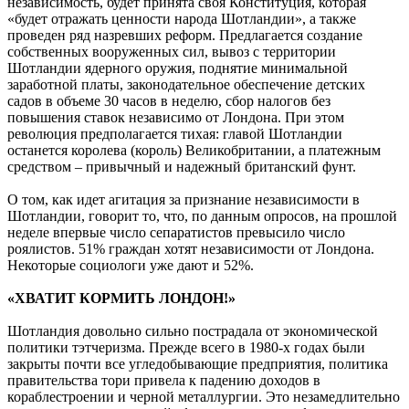
независимость, будет принята своя Конституция, которая
«будет отражать ценности народа Шотландии», а также
проведен ряд назревших реформ. Предлагается создание
собственных вооруженных сил, вывоз с территории
Шотландии ядерного оружия, поднятие минимальной
заработной платы, законодательное обеспечение детских
садов в объеме 30 часов в неделю, сбор налогов без
повышения ставок независимо от Лондона. При этом
революция предполагается тихая: главой Шотландии
останется королева (король) Великобритании, а платежным
средством – привычный и надежный британский фунт.
О том, как идет агитация за признание независимости в
Шотландии, говорит то, что, по данным опросов, на прошлой
неделе впервые число сепаратистов превысило число
роялистов. 51% граждан хотят независимости от Лондона.
Некоторые социологи уже дают и 52%.
«ХВАТИТ КОРМИТЬ ЛОНДОН!»
Шотландия довольно сильно пострадала от экономической
политики тэтчеризма. Прежде всего в 1980-х годах были
закрыты почти все угледобывающие предприятия, политика
правительства тори привела к падению доходов в
кораблестроении и черной металлургии. Это незамедлительно