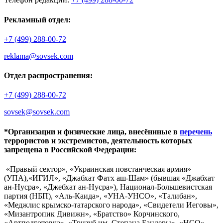
Рекламный отдел:
+7 (499) 288-00-72
reklama@sovsek.com
Отдел распространения:
+7 (499) 288-00-72
sovsek@sovsek.com
*Организации и физические лица, внесённные в
перечень
террористов и экстремистов, деятельность которых
запрещена в Российской Федерации:
«Правый сектор», «Украинская повстанческая армия»
(УПА),«ИГИЛ», «Джабхат Фатх аш-Шам» (бывшая «Джабхат
ан-Нусра», «Джебхат ан-Нусра»), Национал-Большевистская
партия (НБП), «Аль-Каида», «УНА-УНСО», «Талибан»,
«Меджлис крымско-татарского народа», «Свидетели Иеговы»,
«Мизантропик Дивижн», «Братство» Корчинского,
«Артподготовка», «Тризуб им. Степана Бандеры», «НСО»,