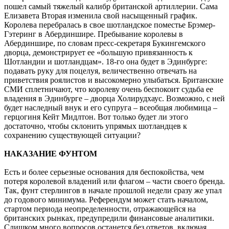
пошел самый тяжелый калибр британской артиллерии. Сама
Елизавета Вторая изменила свой насыщенный график.
Королева перебралась в свое шотландское поместье Брэмер-
Гэтеринг в Абердиншире. Пребывание королевы в
Абердиншире, по словам пресс-секретаря Букингемского
дворца, демонстрирует ее «большую привязанность к
Шотландии и шотландцам». 18-го она будет в Эдинбурге:
подавать руку для поцелуя, величественно отвечать на
приветствия роялистов и высокомерно улыбаться. Британские
СМИ сплетничают, что королеву очень беспокоит судьба ее
владения в Эдинбурге – дворца Холирудхаус. Возможно, с ней
будет наследный внук и его супруга – всеобщая любимица –
герцогиня Кейт Мидлтон. Вот только будет ли этого
достаточно, чтобы склонить упрямых шотландцев к
сохранению существующей ситуации?
НАКАЗАНИЕ ФУНТОМ
Есть и более серьезные основания для беспокойства, чем
потеря королевой владений или флагом – части своего бренда.
Так, фунт стерлингов в начале прошлой недели сразу же упал
до годового минимума. Референдум может стать началом,
стартом периода неопределенности, отражающейся на
британских рынках, предупредили финансовые аналитики.
Слишком много вопросов останется без ответов, включая