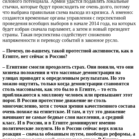
силового потенциала. Армии удастся подавлять локальные
стычки, которые будут происходить не очень долго, потому
что выбрана правильная схема выхода из кризиса. А именно:
создаются временные органы управления с перспективой
проведения всеобщих выборов в начале 2014 года, на которых
будет избран сначала парламент, а затем и новый президент
страны. Такая перспектива содействует снижению
напряженности и переводу событий в законное русло.
– Почему, по-вашему, такой протестной активности, как в
Египте, нет сейчас в России?
– Египтяне смогли преодолеть страх. Они поняли, что они
хозяева положения и что массовые демонстрации на
улицах приводят к определенным результатам. Но это
можно ощутить, только когда демонстрации становятся
столь массовыми, как это было в Египте, – то есть
приближаются к миллиону человек или превышают этот
порог. В России протестное движение не столь
многочисленно, хотя с точки зрения качественного состава
очень похоже на египетское. И там, и тут это движение
начинают не самые бедные слои населения, а средний
класс. И в России, и в Египте доминируют именно
политические лозунги. Но в России сейчас верх взяла
реакция – сначала обманным путем, пообещав реформы, а