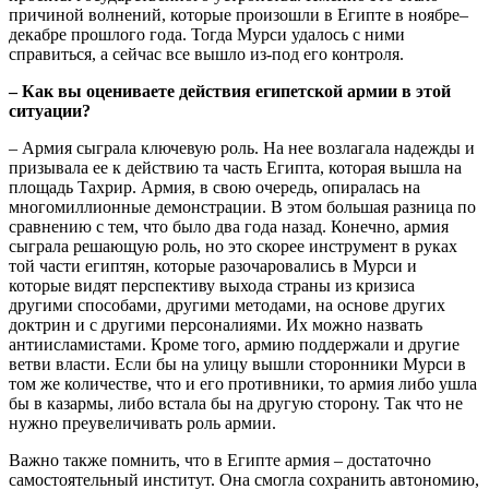
причиной волнений, которые произошли в Египте в ноябре–
декабре прошлого года. Тогда Мурси удалось с ними
справиться, а сейчас все вышло из-под его контроля.
– Как вы оцениваете действия египетской армии в этой
ситуации?
– Армия сыграла ключевую роль. На нее возлагала надежды и
призывала ее к действию та часть Египта, которая вышла на
площадь Тахрир. Армия, в свою очередь, опиралась на
многомиллионные демонстрации. В этом большая разница по
сравнению с тем, что было два года назад. Конечно, армия
сыграла решающую роль, но это скорее инструмент в руках
той части египтян, которые разочаровались в Мурси и
которые видят перспективу выхода страны из кризиса
другими способами, другими методами, на основе других
доктрин и с другими персоналиями. Их можно назвать
антиисламистами. Кроме того, армию поддержали и другие
ветви власти. Если бы на улицу вышли сторонники Мурси в
том же количестве, что и его противники, то армия либо ушла
бы в казармы, либо встала бы на другую сторону. Так что не
нужно преувеличивать роль армии.
Важно также помнить, что в Египте армия – достаточно
самостоятельный институт. Она смогла сохранить автономию,