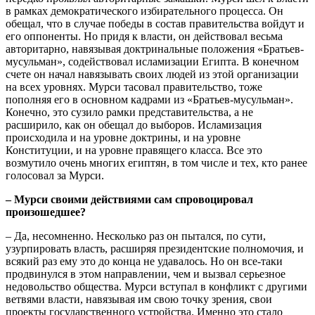
в рамках демократического избирательного процесса. Он
обещал, что в случае победы в состав правительства войдут и
его оппоненты. Но придя к власти, он действовал весьма
авторитарно, навязывая доктринальные положения «Братьев-
мусульман», содействовал исламизации Египта. В конечном
счете он начал навязывать своих людей из этой организации
на всех уровнях. Мурси тасовал правительство, тоже
пополняя его в основном кадрами из «Братьев-мусульман».
Конечно, это сузило рамки представительства, а не
расширило, как он обещал до выборов. Исламизация
происходила и на уровне доктрины, и на уровне
Конституции, и на уровне правящего класса. Все это
возмутило очень многих египтян, в том числе и тех, кто ранее
голосовал за Мурси.
– Мурси своими действиями сам спровоцировал
произошедшее?
– Да, несомненно. Несколько раз он пытался, по сути,
узурпировать власть, расширяя президентские полномочия, и
всякий раз ему это до конца не удавалось. Но он все-таки
продвинулся в этом направлении, чем и вызвал серьезное
недовольство общества. Мурси вступал в конфликт с другими
ветвями власти, навязывая им свою точку зрения, свои
проекты государственного устройства. Именно это стало