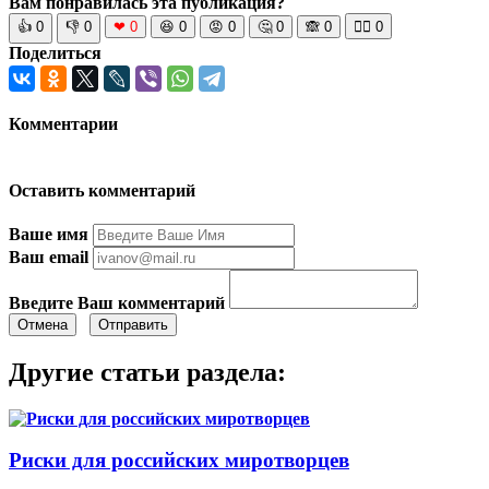
Вам понравилась эта публикация?
👍
0
👎
0
❤
0
😆
0
😡
0
🤔
0
🙈
0
🧘‍♀️
0
Поделиться
Комментарии
Оставить комментарий
Ваше имя
Ваш email
Введите Ваш комментарий
Отмена
Отправить
Другие статьи раздела:
Риски для российских миротворцев