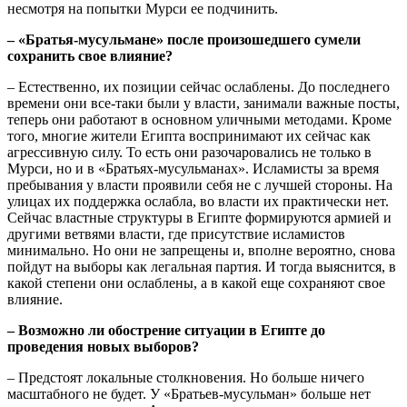
несмотря на попытки Мурси ее подчинить.
– «Братья-мусульмане» после произошедшего сумели
сохранить свое влияние?
– Естественно, их позиции сейчас ослаблены. До последнего
времени они все-таки были у власти, занимали важные посты,
теперь они работают в основном уличными методами. Кроме
того, многие жители Египта воспринимают их сейчас как
агрессивную силу. То есть они разочаровались не только в
Мурси, но и в «Братьях-мусульманах». Исламисты за время
пребывания у власти проявили себя не с лучшей стороны. На
улицах их поддержка ослабла, во власти их практически нет.
Сейчас властные структуры в Египте формируются армией и
другими ветвями власти, где присутствие исламистов
минимально. Но они не запрещены и, вполне вероятно, снова
пойдут на выборы как легальная партия. И тогда выяснится, в
какой степени они ослаблены, а в какой еще сохраняют свое
влияние.
– Возможно ли обострение ситуации в Египте до
проведения новых выборов?
– Предстоят локальные столкновения. Но больше ничего
масштабного не будет. У «Братьев-мусульман» больше нет