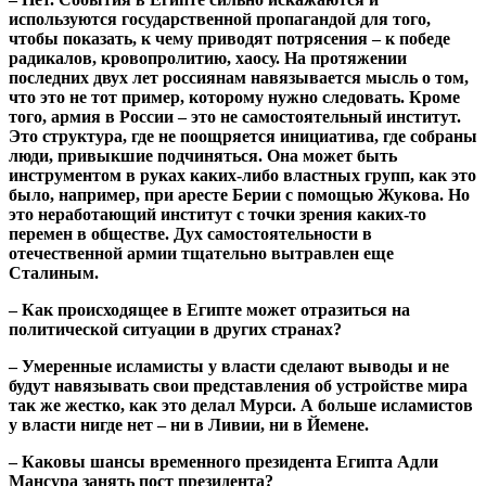
используются государственной пропагандой для того,
чтобы показать, к чему приводят потрясения – к победе
радикалов, кровопролитию, хаосу. На протяжении
последних двух лет россиянам навязывается мысль о том,
что это не тот пример, которому нужно следовать. Кроме
того, армия в России – это не самостоятельный институт.
Это структура, где не поощряется инициатива, где собраны
люди, привыкшие подчиняться. Она может быть
инструментом в руках каких-либо властных групп, как это
было, например, при аресте Берии с помощью Жукова. Но
это неработающий институт с точки зрения каких-то
перемен в обществе. Дух самостоятельности в
отечественной армии тщательно вытравлен еще
Сталиным.
– Как происходящее в Египте может отразиться на
политической ситуации в других странах?
– Умеренные исламисты у власти сделают выводы и не
будут навязывать свои представления об устройстве мира
так же жестко, как это делал Мурси. А больше исламистов
у власти нигде нет – ни в Ливии, ни в Йемене.
– Каковы шансы временного президента Египта Адли
Мансура занять пост президента?