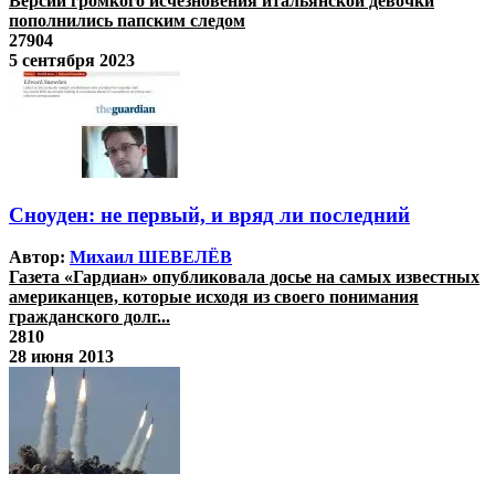
Версии громкого исчезновения итальянской девочки
пополнились папским следом
27904
5 сентября 2023
Сноуден: не первый, и вряд ли последний
Автор:
Михаил ШЕВЕЛЁВ
Газета «Гардиан» опубликовала досье на самых известных
американцев, которые исходя из своего понимания
гражданского долг...
2810
28 июня 2013