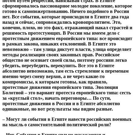
потом путем репрессий, навязывая страх. В Египте
сформировалось пассионарное молодое поколение, которое
готово к самопожертвованию. Ничего подобного в России
нет. Все события, которые происходили в Египте два года
назад и сейчас, сопровождались кровопролитием. Это,
конечно, плохо, но это факт, отражающий накал страстей и
решимость протестующих. В России мы имеем дело с
протестным движением европейского типа: все происходит
в рамках закона, никаких отклонений. В Египте это
невозможно – там улица диктует власти, улица определяет
методы реализации своих законных прав. Российское
общество не осознает своей силы, поэтому россиян легко
убедить, переубедить, перекупить. Все это в Египте
абсолютно невозможно, там есть стремление к переменам
именно через смену верхов, а не через какие-то
компромиссы, к которым готовы, как правило,
протестные движения европейского типа. Эволюция
Болотной – это вариант протеста европейского типа: сесть
за «круглый стол», начать переговоры… По сути,
протестные движения в России и в Египте абсолютно
одинаковые, но вот результаты мы видим разные.
– Могут ли события в Египте навести российских военных
на мысль о самостоятельной политической роли?
– Нет. События в Египте сильно искажаются и