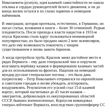
Николаевича рухнуло, идея казачьей самостийности не нашла
отклика в сердцах руководителей белого движения, и он до
конца жизни остался в их глазах парвеню и немецким
наёмником.
В эмиграции, которая протекала, естественно, в Германии, он
писал статьи, воззвания и книги – более 30 сочинений. Редкая
плодовитость. После прихода к власти нацистов в 1933-м
опусы Краснова стали вдруг пользоваться неимоверной
популярностью, их было продано около 2 млн экземпляров,
что дало ему возможность покончить с нищим
существованием и вновь зажить барином.
А когда протрубила труба, Краснов занял достойное место в
рядах Вермахта – ему дали генеральский чин и поручили
возглавить вербовку казаков и формирование казачьих частей
для их использования на фронтах. Нацепив на немецкий
мундир русские генеральские погоны – это была дань
патриотизму – Петр Николаевич отправился по европейским
и советским городам и весям убеждать, агитировать,
воодушевлять. Результатом его усилий стал 15-й казачий
корпус, который насчитывал до 45 тысяч казаков –
эмигрантов, добровольцев из оккупированных областей
СССР, бывших военнопленных. Корпусом командовал
генерал-лейтенант Вермахта, впоследствии группенфюрер СС