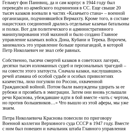
Гельмут фон Паннвиц, да и сам корпус в 1944 году был
переведён из армейского подчинения в СС. Еще свыше 20
тысяч казаков воевали в частях «Казачьего стана» – военной
организации, подчинявшейся Вермахту. Кроме того, в составе
нацистских соединений дрались отдельные казачьи батальоны
и полки. Вот для политического и административного
манипулирования этой махиной и было создано Главное
управление казачьих войск Дона, Кубани и Терека. Впрочем,
занималось это управление больше пропагандой, в которой
Петр Николаевич не знал себе равных.
Собственно, тысячи смертей казаков в советских лагерях,
десятки тысяч изломанных судеб и персональных трагедий –
на совести этого златоуста. Сначала казаки, наслушавшись
речей атамана об особой судьбе и особых привилегиях
казачества, лихо погуляли по России, охваченной
Гражданской войной. Потом были вынуждены удирать за ее
рубежи и прозябать в эмиграции. Затем они вновь услышали
речи Краснова, убеждавшие идти в бой вместе «хоть с чертом,
но против большевиков…» Что вышло из этой аферы, мы уже
знаем.
Петра Николаевича Краснова повесили по приговору
Военной коллегии Верховного суда СССР в 1947 году. Вместе
с ним был повешен и начальник штаба Главного управления