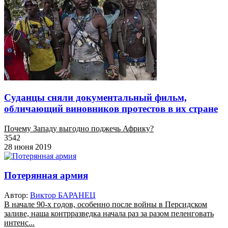
Суданцы сняли документальный фильм,
обличающий виновников протестов в их стране
Почему Западу выгодно поджечь Африку?
3542
28 июня 2019
Потерянная армия
Автор:
Виктор БАРАНЕЦ
В начале 90-х годов, особенно после войны в Персидском
заливе, наша контрразведка начала раз за разом пеленговать
интенс...