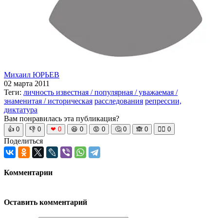
Михаил ЮРЬЕВ
02 марта 2011
Теги:
личность известная / популярная / уважаемая /
знаменитая / историческая
расследования
репрессии,
диктатура
Вам понравилась эта публикация?
👍
0
👎
0
❤
0
😆
0
😡
0
🤔
0
🙈
0
🧘‍♀️
0
Поделиться
Комментарии
Оставить комментарий