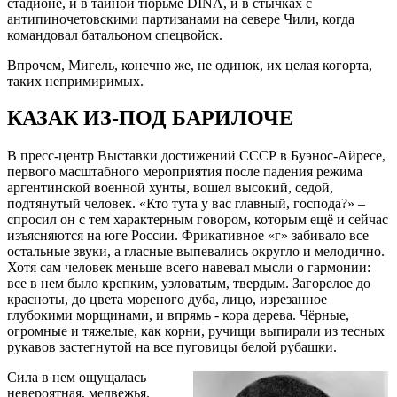
стадионе, и в тайной тюрьме DINA, и в стычках с
антипиночетовскими партизанами на севере Чили, когда
командовал батальоном спецвойск.
Впрочем, Мигель, конечно же, не одинок, их целая когорта,
таких непримиримых.
КАЗАК ИЗ-ПОД БАРИЛОЧЕ
В пресс-центр Выставки достижений СССР в Буэнос-Айресе,
первого масштабного мероприятия после падения режима
аргентинской военной хунты, вошел высокий, седой,
подтянутый человек. «Кто тута у вас главный, господа?» –
спросил он с тем характерным говором, которым ещё и сейчас
изъясняются на юге России. Фрикативное «г» забивало все
остальные звуки, а гласные выпевались округло и мелодично.
Хотя сам человек меньше всего навевал мысли о гармонии:
все в нем было крепким, узловатым, твердым. Загорелое до
красноты, до цвета мореного дуба, лицо, изрезанное
глубокими морщинами, и впрямь - кора дерева. Чёрные,
огромные и тяжелые, как корни, ручищи выпирали из тесных
рукавов застегнутой на все пуговицы белой рубашки.
Сила в нем ощущалась
невероятная, медвежья.