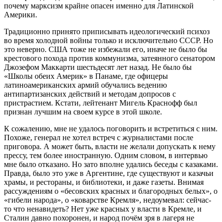
почему марксизм крайне опасен именно для Латинской
Америки.
Традиционно принято приписывать идеологический психоз
во время холодной войны только и исключительно СССР. Но
это неверно. США тоже не избежали его, иначе не было бы
крестового похода против коммунизма, затеянного сенатором
Джозефом Маккарти шестьдесят лет назад. Не было бы
«Школы обеих Америк» в Панаме, где офицеры
латиноамериканских армий обучались ведению
антипартизанских действий и методам допросов с
пристрастием. Кстати, лейтенант Мигель Краснофф был
признан лучшим на своем курсе в этой школе.
К сожалению, мне не удалось поговорить и встретиться с ним.
Похоже, генерал не хотел встреч с журналистами после
приговора. А может быть, власти не желали допускать к нему
прессу, тем более иностранную. Одним словом, в интервью
мне было отказано. Но зато вполне удались беседы с казаками.
Правда, было это уже в Аргентине, где существуют и казачьи
храмы, и рестораны, и библиотеки, и даже газеты. Внимая
рассуждениям о «бесовских красных и благородных белых», о
«гибели народа», о «коварстве Кремля», недоумевал: сейчас-
то что ненавидеть? Нет уже красных у власти в Кремле, и
Сталин давно похоронен, и народ почём зря в лагеря не