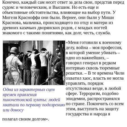
Конечно, каждый сам несет ответ за дела свои, представ перед
судом: и человеческим, и Высшим. Но есть еще и
объективные обстоятельства, влияющие на выбор пути. У
Мигеля Красноффа они были. Вернее, они были у Миши
Краснова, мальчика, происходящего по отцу и матери из
древних казачьих дворянских родов, с младых ногтей
знакомого с такими понятиями, как долг, честь, служба.
«Меня готовили к военному
делу, война – моя профессия,
в которой умение убивать –
одно из важнейших, –
говорил генерал в редком
интервью сквозь тюремные
решетки. – В те времена Чили
охватил хаос, власть не могла
управлять, порядок
отсутствовал везде, в любой
Одна из характерных сцен
сфере. Терроризм, подобно
времен правления
эпидемии, распространялся
пиночетовской хунты: людей
по стране. Покончить со всем
хватали по первому подозрению
этим, выступить на защиту
или доносу
государства и народа я
полагал своим долгом».