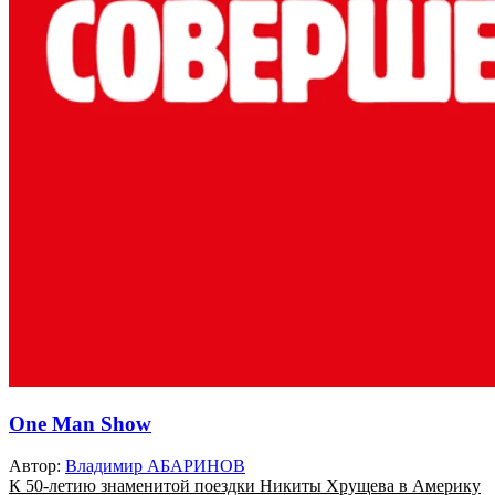
One Man Show
Автор:
Владимир АБАРИНОВ
К 50-летию знаменитой поездки Никиты Хрущева в Америку