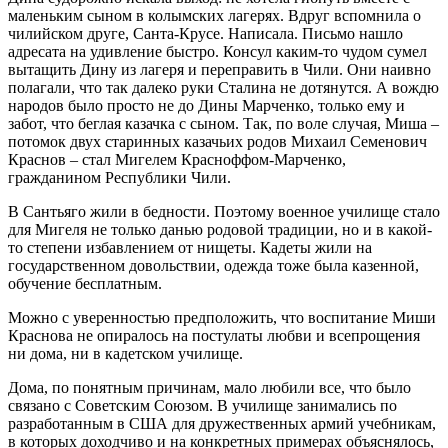
маленьким сыном в колымских лагерях. Вдруг вспомнила о
чилийском друге, Санта-Крусе. Написала. Письмо нашло
адресата на удивление быстро. Консул каким-то чудом сумел
вытащить Дину из лагеря и переправить в Чили. Они наивно
полагали, что так далеко руки Сталина не дотянутся. А вождю
народов было просто не до Дины Марченко, только ему и
забот, что беглая казачка с сыном. Так, по воле случая, Миша –
потомок двух старинных казачьих родов Михаил Семенович
Краснов – стал Мигелем Красноффом-Марченко,
гражданином Республики Чили.
В Сантьяго жили в бедности. Поэтому военное училище стало
для Мигеля не только данью родовой традиции, но и в какой-
то степени избавлением от нищеты. Кадеты жили на
государственном довольствии, одежда тоже была казенной,
обучение бесплатным.
Можно с уверенностью предположить, что воспитание Миши
Краснова не опиралось на постулаты любви и всепрощения
ни дома, ни в кадетском училище.
Дома, по понятным причинам, мало любили все, что было
связано с Советским Союзом. В училище занимались по
разработанным в США для дружественных армий учебникам,
в которых доходчиво и на конкретных примерах объяснялось,