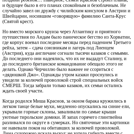
и будущее было в его планах спокойным и безоблачным. Не
случайно завел он дружбу с чилийским консулом в Австрии и
Швейцарии, носившим «говорящую» фамилию Санта-Крус
(Святой крест).
Но вместо морского круиза через Атлантику и приятного
путешествия по Андам было паническое бегство из Хорватии,
где корпус воевал последние месяцы перед падением Третьего
рейха, затем – сдача союзникам и лагерь под Лиенцем
(Австрия), куда англичане согнали тысячи казаков с семьями.
До последнего они надеялись, что их не выдадут Сталину, и
до последнего британское командование обещало этого не
делать. Однако Черчиллю было важнее не ссориться с
«дядюшкой Джо». Однажды утром казаки проснулись и
увидели за колючей проволокой строй специальных войск
СМЕРШ. Тогда забрали только казаков, их семьи остались
ждать своей участи.
Когда родился Миша Краснов, за окном барака кружились в
легком танце белые мухи, медленно опускались на синие ели,
укрывали горные склоны, заваливали по самые крыши
уютные тирольские домики. И запах горячего глинтвейна
разливался по округе в сумерках. Но святочные эти картинки
не навевали покоя на обитавших за колючей проволокой.
Дина судорожно искала выход: не хотела гибнуть вместе с