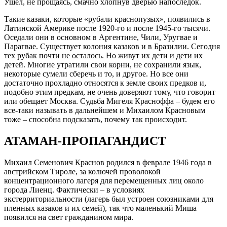
Ушёл, не прощаясь, смачно хлопнув дверью напоследок.
Такие казаки, которые «рубали краснопузых», появились в
Латинской Америке после 1920-го и после 1945-го тысячи.
Оседали они в основном в Аргентине, Чили, Уругвае и
Парагвае. Существует колония казаков и в Бразилии. Сегодня
тех рубак почти не осталось. Но живут их дети и дети их
детей. Многие утратили свои корни, не сохранили язык,
некоторые сумели сберечь и то, и другое. Но все они
достаточно прохладно относятся к земле своих предков и,
подобно этим предкам, не очень доверяют тому, что говорит
или обещает Москва. Судьба Мигеля Красноффа – будем его
все-таки называть в дальнейшем и Михаилом Красновым
тоже – способна подсказать, почему так происходит.
АТАМАН-ПРОПАГАНДИСТ
Михаил Семенович Краснов родился в феврале 1946 года в
австрийском Тироле, за колючей проволокой
концентрационного лагеря для перемещенных лиц около
города Лиенц. Фактически – в условиях
экстерриториальности (лагерь был устроен союзниками для
пленных казаков и их семей), так что маленький Миша
появился на свет гражданином мира.