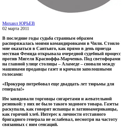
Михаил ЮРЬЕВ
02 марта 2011
В последние годы судьба странным образом
распоряжалась моими командировками в Чили. Стоило
мне оказаться в Сантьяго, как прямо в день приезда
местная Фемида открывала очередной судебный процесс
против Мигеля Красноффа-Марченко. Под светофорами
на главной улице столицы – Аламеде – сновали между
машинами продавцы газет и кричали заполошными
голосами:
«Прокурор потребовал еще двадцать лет тюрьмы для
генерала!»
Им завидовали торговцы сигаретами и жевательной
резинкой: у них не было такого ходового товара. Газеты
раскупали, как говорят испанцы и латиноамериканцы,
как горячий хлеб. Интерес к личности отставного
бригадного генерала не ослабевал, несмотря на частоту
связанных с ним сенсаций.