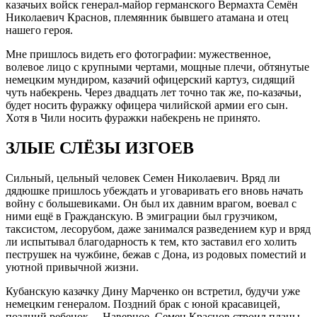
казачьих войск генерал-майор германского Вермахта Семён
Николаевич Краснов, племянник бывшего атамана и отец
нашего героя.
Мне пришлось видеть его фотографии: мужественное,
волевое лицо с крупными чертами, мощные плечи, обтянутые
немецким мундиром, казачий офицерский картуз, сидящий
чуть набекрень. Через двадцать лет точно так же, по-казачьи,
будет носить фуражку офицера чилийской армии его сын.
Хотя в Чили носить фуражки набекрень не принято.
ЗЛЫЕ СЛЁЗЫ ИЗГОЕВ
Сильный, цельный человек Семен Николаевич. Вряд ли
дядюшке пришлось убеждать и уговаривать его вновь начать
войну с большевиками. Он был их давним врагом, воевал с
ними ещё в Гражданскую. В эмиграции был грузчиком,
таксистом, лесорубом, даже занимался разведением кур и вряд
ли испытывал благодарность к тем, кто заставил его холить
пеструшек на чужбине, бежав с Дона, из родовых поместий и
уютной привычной жизни.
Кубанскую казачку Дину Марченко он встретил, будучи уже
немецким генералом. Поздний брак с юной красавицей,
поздний ребенок… Наверное, Семен Краснов строил планы,