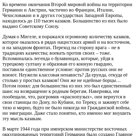
Ко времени окончания Второй мировой войны на территории
Германии и Австрии, частично во Франции, Италии,
Чехословакии и в других государствах Западной Европы,
находилось до 110 тысяч казаков. Большинство из них было
выдано Советскому Союзу.
Думая о Мигеле, я поражался огромному количеству казаков,
которое оказалось в рядах нацистских армий и на восточном,
и на западном фронтах. Переход на сторону врага – не в
традициях казачества; воевать против своих – тоже.
Вспоминалась легенда о булавинцах, которые, уйдя к
турецкому султану и образовав его конную гвардию,
поставили единственное условие: против русских они не
воюют. Неужели классовая ненависть? Да ерунда, откуда её
столько у простых казаков! Они же не идейные борцы…
Потом понял: для большинства из них это был единственный
шанс на возвращение к родным берегам. Наверняка, им
пообещали, что, разгромив «краснопузых», они вернутся в
свои станицы по Дону, по Кубани, по Тереку, и заживут себе
тихо и мирно, будто не было никогда ни Гражданской войны,
ни эмиграции. Даже стало понятно, кто именно мог внушить
эту мысль казакам.
В марте 1944 года при имперском министерстве восточных
оккупированных территорий Германии было создано Главное