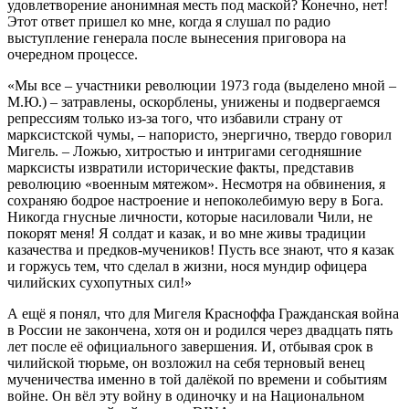
удовлетворение анонимная месть под маской? Конечно, нет!
Этот ответ пришел ко мне, когда я слушал по радио
выступление генерала после вынесения приговора на
очередном процессе.
«Мы все – участники революции 1973 года (выделено мной –
М.Ю.) – затравлены, оскорблены, унижены и подвергаемся
репрессиям только из-за того, что избавили страну от
марксистской чумы, – напористо, энергично, твердо говорил
Мигель. – Ложью, хитростью и интригами сегодняшние
марксисты извратили исторические факты, представив
революцию «военным мятежом». Несмотря на обвинения, я
сохраняю бодрое настроение и непоколебимую веру в Бога.
Никогда гнусные личности, которые насиловали Чили, не
покорят меня! Я солдат и казак, и во мне живы традиции
казачества и предков-мучеников! Пусть все знают, что я казак
и горжусь тем, что сделал в жизни, нося мундир офицера
чилийских сухопутных сил!»
А ещё я понял, что для Мигеля Красноффа Гражданская война
в России не закончена, хотя он и родился через двадцать пять
лет после её официального завершения. И, отбывая срок в
чилийской тюрьме, он возложил на себя терновый венец
мученичества именно в той далёкой по времени и событиям
войне. Он вёл эту войну в одиночку и на Национальном