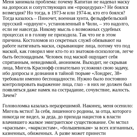
Меня занимала проблема: почему Капитан не надевал маску
на допросах и сопутствующих им «процедурах»? Не боялся
возмездия? Но тогда, в 1973-м или 1974-м, кто его боялся?
Тогда казалось – Пиночет, военная хунта, фельдфебельский
прусский «орднунг», установленный в Чили, – это надолго,
если не навсегда. Никому мысль о возможных судебных
процессах и в голову не приходила. Так что не в этом
причина. Костоломов из секретных служб обязывают на
работе натягивать маски, скрывающие лица, потому что под
маской, как говорил мне кто-то из знатоков-психологов, легче
быть беспощадным. Человек под маской ощущает себя
спрятанным, невидимкой, анонимом. Выходит, не скрывая
лица, Мигель Краснофф сознательно усложнял свою задачу,
ибо допросы и дознания в тайной тюрьме «Лондрес, 38»
требовали именно беспощадности. Нужно было постоянно
контролировать выражение лица, глаз – в них не должен был
появляться даже намек на сострадание, сочувствие, жалость.
Зачем?
Головоломка казалась неразрешимой. Наконец, меня осенило:
Мигель мстил! За себя, лишенного родины, за отца, которого
никогда не видел, за деда, до прихода нацистов к власти
влачившего жалкое эмигрантское существование. Он мстил
«красным», «марксистам», «большевикам» за всех изгнанных,
казненных, обиженных. А разве может принести