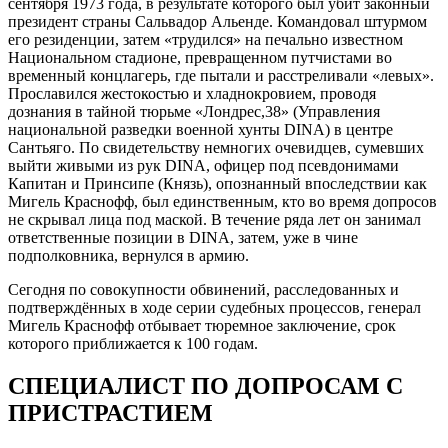
сентября 1973 года, в результате которого был убит законный
президент страны Сальвадор Альенде. Командовал штурмом
его резиденции, затем «трудился» на печально известном
Национальном стадионе, превращенном путчистами во
временный концлагерь, где пытали и расстреливали «левых».
Прославился жестокостью и хладнокровием, проводя
дознания в тайной тюрьме «Лондрес,38» (Управления
национальной разведки военной хунты DINA) в центре
Сантьяго. По свидетельству немногих очевидцев, сумевших
выйти живыми из рук DINA, офицер под псевдонимами
Капитан и Принсипе (Князь), опознанный впоследствии как
Мигель Краснофф, был единственным, кто во время допросов
не скрывал лица под маской. В течение ряда лет он занимал
ответственные позиции в DINA, затем, уже в чине
подполковника, вернулся в армию.
Сегодня по совокупности обвинений, расследованных и
подтверждённых в ходе серии судебных процессов, генерал
Мигель Краснофф отбывает тюремное заключение, срок
которого приближается к 100 годам.
СПЕЦИАЛИСТ ПО ДОПРОСАМ С
ПРИСТРАСТИЕМ