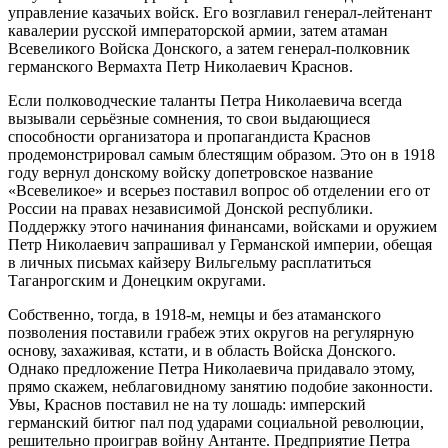
управление казачьих войск. Его возглавил генерал-лейтенант
кавалерии русской императорской армии, затем атаман
Всевеликого Войска Донского, а затем генерал-полковник
германского Вермахта Петр Николаевич Краснов.
Если полководческие таланты Петра Николаевича всегда
вызывали серьёзные сомнения, то свои выдающиеся
способности организатора и пропагандиста Краснов
продемонстрировал самым блестящим образом. Это он в 1918
году вернул донскому войску допетровское название
«Всевеликое» и всерьез поставил вопрос об отделении его от
России на правах независимой Донской республики.
Поддержку этого начинания финансами, войсками и оружием
Петр Николаевич запрашивал у Германской империи, обещая
в личных письмах кайзеру Вильгельму расплатиться
Таганрогским и Донецким округами.
Собственно, тогда, в 1918-м, немцы и без атаманского
позволения поставили грабеж этих округов на регулярную
основу, захаживая, кстати, и в область Войска Донского.
Однако предложение Петра Николаевича придавало этому,
прямо скажем, неблаговидному занятию подобие законности.
Увы, Краснов поставил не на ту лошадь: имперский
германский битюг пал под ударами социальной революции,
решительно проиграв войну Антанте. Предприятие Петра