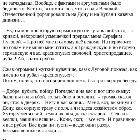
не заглядывал. Вообще, с фактами и аргументами было
бедновато. Кстати, вспомнилось, что в годы Великой
Отечественной формировались на Дону и на Кубани казачьи
дивизии…
– Ну, ты мне про вторую германскую не гутарь шибко-то, – с
кривой, нехорошей усмешечкой прервал меня Серафим
Луговой. – Про неё мне и самому всё ведомо. На первую-то
по годам не вышло мне иттить, а в Гражданскую и во вторую
германскую я вас, краснопузых сволочей, христопродавцев,
рубал! Ай, знатно рубал…
Сжав огромный жуткий кулачище, казак Луговой показал, как
именно он рубал «краснопузых».
Потом, поняв, что наговорил лишнего, быстро свернул беседу.
– Добре, кубыть, пойду. Поглядел я на вас и вот што скажу:
были вы голытьбой, голытьбою и остались, – громко сказал
он, стоя в дверях. – Нету в вас корня… Меня, вот, выкинули с
Дону, как сорную траву с поля, а я и здеся хозяйством оброс.
Хутор у меня свой, земли шешнадцать гектаров… Сеялки-
веялки, машины всякие… Кони, скот, – все есть. И правильно
я вас рубал. Вас куда ни пусти – везде один разор.
Бессмысленные вы люди…