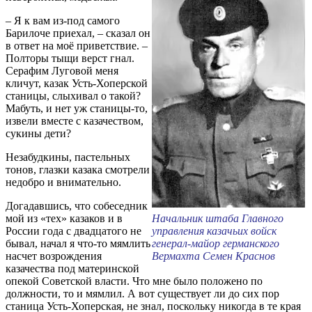
– Я к вам из-под самого
Барилоче приехал, – сказал он
в ответ на моё приветствие. –
Полторы тыщи верст гнал.
Серафим Луговой меня
кличут, казак Усть-Хоперской
станицы, слыхивал о такой?
Мабуть, и нет уж станицы-то,
извели вместе с казачеством,
сукины дети?
Незабудкины, пастельных
тонов, глазки казака смотрели
недобро и внимательно.
Догадавшись, что собеседник
мой из «тех» казаков и в
Начальник штаба Главного
России года с двадцатого не
управления казачьих войск
бывал, начал я что-то мямлить
генерал-майор германского
насчет возрождения
Вермахта Семен Краснов
казачества под материнской
опекой Советской власти. Что мне было положено по
должности, то и мямлил. А вот существует ли до сих пор
станица Усть-Хоперская, не знал, поскольку никогда в те края