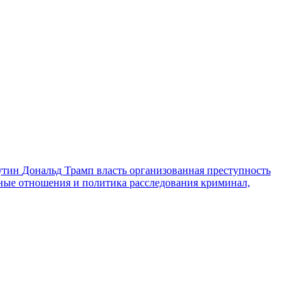
утин
Дональд Трамп
власть
организованная преступность
ные отношения и политика
расследования
криминал,