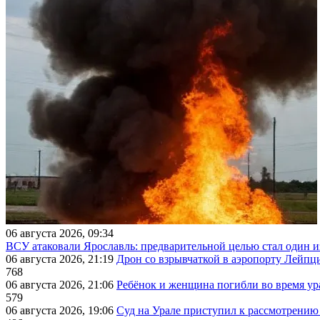
06 августа 2026, 09:34
ВСУ атаковали Ярославль: предварительной целью стал один
06 августа 2026, 21:19
Дрон со взрывчаткой в аэропорту Лейпци
768
06 августа 2026, 21:06
Ребёнок и женщина погибли во время ур
579
06 августа 2026, 19:06
Суд на Урале приступил к рассмотрени