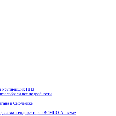
 из крупнейших НПЗ
га: собрали все подробности
агана в Смоленске
ю дела экс-гендиректора «ВСМПО-Ависма»