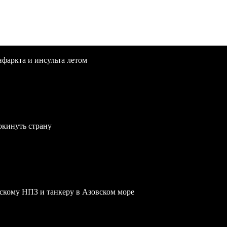
нфаркта и инсульта летом
окинуть страну
скому НПЗ и танкеру в Азовском море