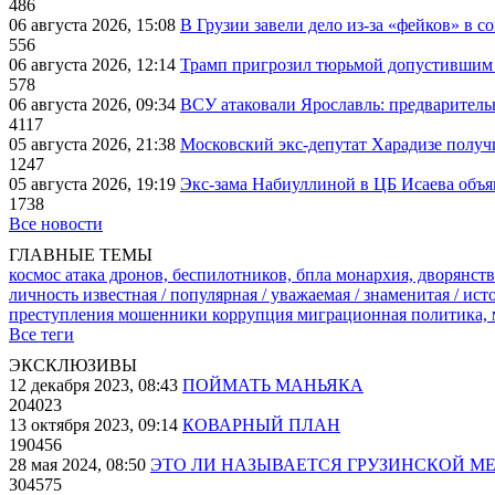
486
06 августа 2026, 15:08
В Грузии завели дело из-за «фейков» в с
556
06 августа 2026, 12:14
Трамп пригрозил тюрьмой допустившим 
578
06 августа 2026, 09:34
ВСУ атаковали Ярославль: предварител
4117
05 августа 2026, 21:38
Московский экс-депутат Харадизе получи
1247
05 августа 2026, 19:19
Экс-зама Набиуллиной в ЦБ Исаева объя
1738
Все новости
ГЛАВНЫЕ ТЕМЫ
космос
атака дронов, беспилотников, бпла
монархия, дворянств
личность известная / популярная / уважаемая / знаменитая / ис
преступления
мошенники
коррупция
миграционная политика,
Все теги
ЭКСКЛЮЗИВЫ
12 декабря 2023, 08:43
ПОЙМАТЬ МАНЬЯКА
204023
13 октября 2023, 09:14
КОВАРНЫЙ ПЛАН
190456
28 мая 2024, 08:50
ЭТО ЛИ НАЗЫВАЕТСЯ ГРУЗИНСКОЙ М
304575