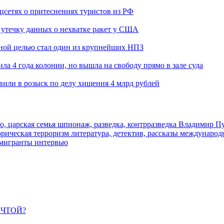
оцсетях о притеснениях туристов из РФ
утечку данных о нехватке ракет у США
ьной целью стал один из крупнейших НПЗ
ла 4 года колонии, но вышла на свободу прямо в зале суда
вили в розыск по делу хищения 4 млрд рублей
о, царская семья
шпионаж, разведка, контрразведка
Владимир П
торическая
терроризм
литература, детектив, рассказы
международ
 мигранты
интервью
ЕЧТОЙ?