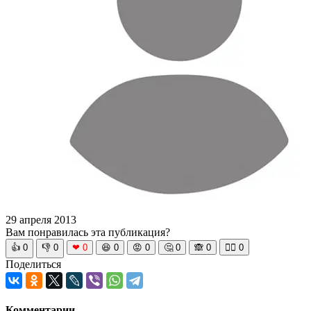
29 апреля 2013
Вам понравилась эта публикация?
👍
0
👎
0
❤
0
😆
0
😡
0
🤔
0
🙈
0
🧘‍♀️
0
Поделиться
Комментарии