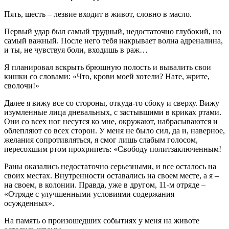
Пять, шесть – лезвие входит в живот, словно в масло.
Первый удар был самый трудный, недостаточно глубокий, но
самый важный. После него тебя накрывает волна адреналина,
и ты, не чувствуя боли, входишь в раж…
Я планировал вскрыть брюшную полость и вывалить свои
кишки со словами: «Что, крови моей хотели? Нате, жрите,
сволочи!»
Далее я вижу все со стороны, откуда-то сбоку и сверху. Вижу
изумленные лица дневальных, с застывшими в криках ртами.
Они со всех ног несутся ко мне, окружают, набрасываются и
облепляют со всех сторон. У меня не было сил, да и, наверное,
желания сопротивляться, я смог лишь слабым голосом,
пересохшим ртом прохрипеть: «Свободу политзаключенным!
Раны оказались недостаточно серьезными, и все осталось на
своих местах. Внутренности оставались на своем месте, а я –
на своем, в колонии. Правда, уже в другом, 11-м отряде –
«Отряде с улучшенными условиями содержания
осужденных».
На память о произошедших событиях у меня на животе