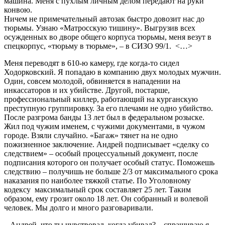
машина. Меня с пухлым личным делом передают на руки
конвою.
Ничем не примечательный автозак быстро довозит нас до
тюрьмы. Узнаю «Матросскую тишину». Выгрузив всех
осужденных во дворе общего корпуса тюрьмы, меня везут в
спецкорпус, «тюрьму в тюрьме», – в СИЗО 99/1. <…>
Меня переводят в 610-ю камеру, где когда-то сидел
Ходорковский. Я попадаю в компанию двух молодых мужчин.
Один, совсем молодой, обвиняется в нападении на
инкассаторов и их убийстве. Другой, постарше,
профессиональный киллер, работающий на курганскую
преступную группировку. За его плечами не одно убийство.
После разгрома банды 13 лет был в федеральном розыске.
Жил под чужим именем, с чужими документами, в чужом
городе. Взяли случайно. «Багаж» тянет на не одно
пожизненное заключение. Андрей подписывает «сделку со
следствием» – особый процессуальный документ, после
подписания которого он получает особый статус. Поможешь
следствию – получишь не больше 2/3 от максимального срока
наказания по наиболее тяжкой статье. По Уголовному
кодексу максимальный срок составляет 25 лет. Таким
образом, ему грозит около 18 лет. Он собранный и волевой
человек. Мы долго и много разговаривали.
– Андрей, что ты чувствовал, когда убивал? – спрашиваю я.