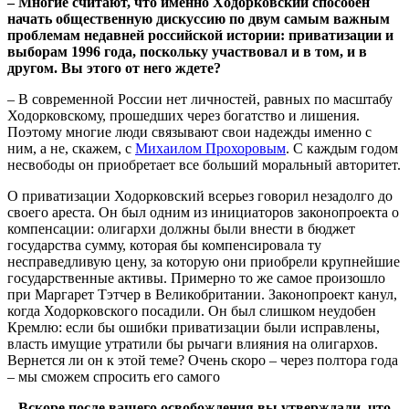
– Многие считают, что именно Ходорковский способен
начать общественную дискуссию по двум самым важным
проблемам недавней российской истории: приватизации и
выборам 1996 года, поскольку участвовал и в том, и в
другом. Вы этого от него ждете?
– В современной России нет личностей, равных по масштабу
Ходорковскому, прошедших через богатство и лишения.
Поэтому многие люди связывают свои надежды именно с
ним, а не, скажем, с
Михаилом Прохоровым
. С каждым годом
несвободы он приобретает все больший моральный авторитет.
О приватизации Ходорковский всерьез говорил незадолго до
своего ареста. Он был одним из инициаторов законопроекта о
компенсации: олигархи должны были внести в бюджет
государства сумму, которая бы компенсировала ту
несправедливую цену, за которую они приобрели крупнейшие
государственные активы. Примерно то же самое произошло
при Маргарет Тэтчер в Великобритании. Законопроект канул,
когда Ходорковского посадили. Он был слишком неудобен
Кремлю: если бы ошибки приватизации были исправлены,
власть имущие утратили бы рычаги влияния на олигархов.
Вернется ли он к этой теме? Очень скоро – через полтора года
– мы сможем спросить его самого
– Вскоре после вашего освобождения вы утверждали, что