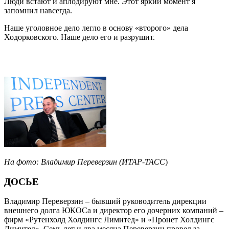
Люди встают и аплодируют мне. Этот яркий момент я
запомнил навсегда.
Наше уголовное дело легло в основу «второго» дела
Ходорковского. Наше дело его и разрушит.
На фото: Владимир Переверзин
(ИТАР-ТАСС
)
ДОСЬЕ
Владимир Переверзин – бывший руководитель дирекции
внешнего долга ЮКОСа и директор его дочерних компаний –
фирм «Рутенхолд Холдингс Лимитед» и «Пронет Холдингс
Лимитед». Семь лет и два месяца Переверзин провел за