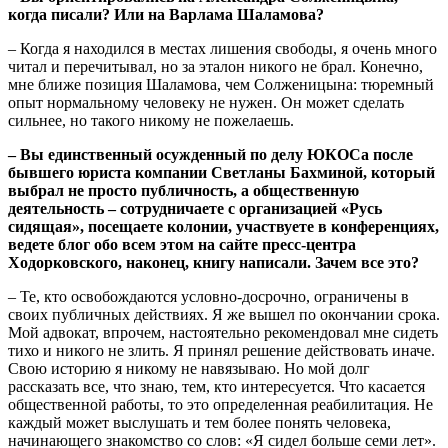
когда писали? Или на Варлама Шаламова?
– Когда я находился в местах лишения свободы, я очень много
читал и перечитывал, но за эталон никого не брал. Конечно,
мне ближе позиция Шаламова, чем Солженицына: тюремный
опыт нормальному человеку не нужен. Он может сделать
сильнее, но такого никому не пожелаешь.
– Вы единственный осужденный по делу ЮКОСа после
бывшего юриста компании Светланы Бахминой, который
выбрал не просто публичность, а общественную
деятельность – сотрудничаете с организацией «Русь
сидящая», посещаете колонии, участвуете в конференциях,
ведете блог обо всем этом на сайте пресс-центра
Ходорковского, наконец, книгу написали. Зачем все это?
– Те, кто освобождаются условно-досрочно, ограничены в
своих публичных действиях. Я же вышел по окончании срока.
Мой адвокат, впрочем, настоятельно рекомендовал мне сидеть
тихо и никого не злить. Я принял решение действовать иначе.
Свою историю я никому не навязываю. Но мой долг
рассказать все, что знаю, тем, кто интересуется. Что касается
общественной работы, то это определенная реабилитация. Не
каждый может выслушать и тем более понять человека,
начинающего знакомство со слов: «Я сидел больше семи лет».