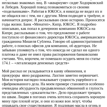
несколько знакомых лиц. В «аквариуме» сидят Ходорковский
и Лебедев. Хороший повод познакомиться со своими
«подельниками». Работая в ЮКОСе, я никогда не видел их и
не общался ни с тем, ни с другим. Меня подводят к трибуне, и
начинается допрос. Я рассказываю свою историю. Проносятся
годы жизни. Банк «Менатеп», Кипр, ЮКОС. Я подробно
описываю, как попал в дочернюю компанию ЮКОСа на
Кипре, рассказываю о том, что предложение о работе
поступило от финансового директора ЮКОСа, американского
гражданина Мишеля Сублена. Говорю об административной
работе, о поисках офисов для компании, об аудиторах. Не
забываю упомянуть о том, что никогда не сделал ни одного
платежа и даже не имел права распоряжения банковскими
счетами. Что, впрочем, не помешало осудить меня по статье
174.1 – «легализация денежных средств»
Мой рассказ не укладывается в канву обвинения, и
прокуроры явно раздражены. Лахтин заметно нервничает.
Моя история наглядно показывает сущность ущербного и
сфабрикованного дела. На моем примере становятся особенно
очевидны абсурдность предъявленных обвинений и глупость
представленных «доказательств». Дело продолжает трещать
по швам. Людям в погонах очень хотелось сохранить хорошую
мину при плохой игре, и они из кожи вон лезут, чтобы
оправдать свое существование. Я подливаю масла в огонь и