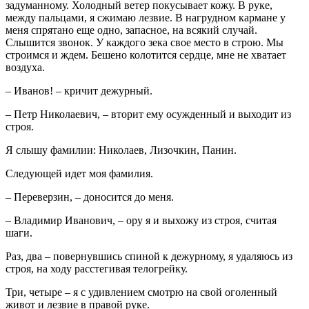
задуманному. Холодный ветер покусывает кожу. В руке,
между пальцами, я сжимаю лезвие. В нагрудном кармане у
меня спрятано еще одно, запасное, на всякий случай.
Слышится звонок. У каждого зека свое место в строю. Мы
строимся и ждем. Бешено колотится сердце, мне не хватает
воздуха.
– Иванов! – кричит дежурный.
– Петр Николаевич, – вторит ему осужденный и выходит из
строя.
Я слышу фамилии: Николаев, Лизочкин, Панин.
Следующей идет моя фамилия.
– Переверзин, – доносится до меня.
– Владимир Иванович, – ору я и выхожу из строя, считая
шаги.
Раз, два – повернувшись спиной к дежурному, я удаляюсь из
строя, на ходу расстегивая телогрейку.
Три, четыре – я с удивлением смотрю на свой оголенный
живот и лезвие в правой руке.