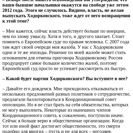
ваши бывшие начальники окажутся на свободе уже летом
2012 года. Этого не случилось. Видимо, власть, не желая
выпускать Ходорковского, тоже ждет от него возвращения
к этой теме?
– Мне кажется, сейчас власть действует больше по инерции,
чем по злому умыслу. Хотя и того, и другого хватает. Стоит
помнить о Европейском суде по правам человека. С 2007 года
там ждет своей очереди моя жалоба. У нас с Ходорковским
одни и те же эпизоды. Решение по моей жалобе может стать
основанием для отмены приговора Ходорковскому. Россия
продуцирует самое большое количество жалоб, поэтому
Европейский суд просто не успевает рассмотреть их быстро.
– Какой будет партия Ходорковского? Вы вступите в нее?
– Давайте его дождемся. Мне приходилось отказываться от
нескольких предложений разных политиков о сотрудничестве,
предлагали баллотироваться в Координационный совет
оппозиции. Но я не стал брать на себя обязательства, которых
не могу выполнить. Некоторые из нынешних членов
Координационного совета, к сожалению, поступили иначе.
Сейчас я больше верю в общественные организации. Когда
тот или иной факт достигает общественности, это смерти
подобно для многих – пусть и не для всех – негодяев.