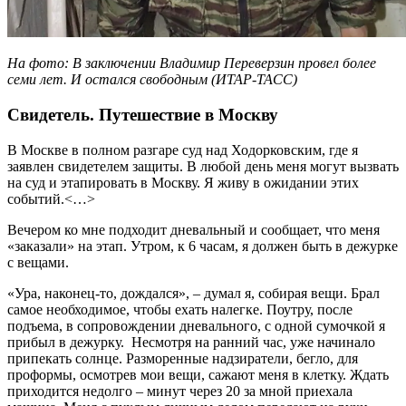
На фото: В заключении Владимир Переверзин провел более
семи лет. И остался свободным (ИТАР-ТАСС)
Свидетель. Путешествие в Москву
В Москве в полном разгаре суд над Ходорковским, где я
заявлен свидетелем защиты. В любой день меня могут вызвать
на суд и этапировать в Москву. Я живу в ожидании этих
событий.<…>
Вечером ко мне подходит дневальный и сообщает, что меня
«заказали» на этап. Утром, к 6 часам, я должен быть в дежурке
с вещами.
«Ура, наконец-то, дождался», – думал я, собирая вещи. Брал
самое необходимое, чтобы ехать налегке. Поутру, после
подъема, в сопровождении дневального, с одной сумочкой я
прибыл в дежурку. Несмотря на ранний час, уже начинало
припекать солнце. Разморенные надзиратели, бегло, для
проформы, осмотрев мои вещи, сажают меня в клетку. Ждать
приходится недолго – минут через 20 за мной приехала