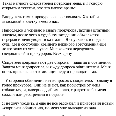
Такая наглость следователей потрясает меня, и я говорю
открытым текстом, что это наглое вранье.
Впору хоть самих прокуроров арестовывать. Хватай и
затаскивай в клетку вместо нас.
Напоследок я успеваю назвать прокурора Лахтина штатным
лжецом, после чего в судебном заседании объявляется
перерыв и меня уводят в казематы. Я спускаюсь в подвал
суда, где в состоянии крайнего нервного возбуждения еще
долго хожу из угла в угол. Мне хочется передушить
следователей и прокуроров. Всех сразу.
Свидетеля допрашивают две стороны – защиты и обвинения.
Защита меня допросила, и я жду допроса обвинителей. Меня
опять приковывают к милиционеру и проводят в зал.
– У стороны обвинения нет вопросов к свидетелю, – слышу я
голос прокурора. Они не знают, как побыстрее от меня
избавиться, и, наверное, дай им волю, с радостью бы меня
сожгли или расстреляли в подвале.
Я не хочу уходить, я еще не все рассказал и приготовил новый
«сюрприз» обвинению, но меня уже выводят из зала.