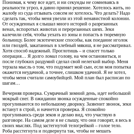
Понимая, к чему все идет, и ни секунды не сомневаясь в
реальности угроз, я давно принял решение. Хотелось жить, но
жалобу из суда отзывать совсем не хотелось. Что делать? Надо
сделать так, чтобы меня увезли из этой ненавистной колонии.
От осужденных я слышал много историй о разрезанных
венах, вспоротых животах и перерезанных шеях. Зеки
калечили себя, чтобы уехать из зоны и попасть в тюремную
больницу. Более экзотические способы, как поедание иголок
или гвоздей, закатанных в хлебный мякиш, я не рассматривал.
Хотя способ надежный. Проглотишь – и спасет только
операция… Я долго ломал голову, на чем остановиться, и
после глубоких раздумий сделал свой нелегкий выбор. Меня
терзала мысль о том, что подумает мой сын, если моя попытка
окажется неудачной, а точнее, слишком удачной. Я не хотел,
чтобы меня считали самоубийцей. Мой план был расписан по
шагам…
Вечерняя проверка. Сумрачный зимний день, идет небольшой
мокрый снег. В ожидании звонка осужденные спокойно
прогуливаются по небольшому дворику. Зазвенит звонок, зеки
встанут в строй, и начнется проверка. Я спокойно
прогуливаюсь среди зеков и делаю вид, что участвую в
разговоре. На самом деле я не слышу, что они говорят, я весь в
своих мыслях. Под застегнутой телогрейкой – голое тело.
Роба расстегнута и подвернута так, чтобы не мешать