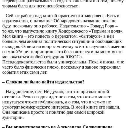
Переверзин рассказывает о годах заключения и о том, почему
тюрьма была для него неизбежностью:
– Сейчас работа над книгой практически завершена. Есть и
издательство, и название. Обнародовать название пока не
буду, поскольку оно рабочее. Издательство – Говард Рорк –
то же, что выпустило книгу Ходорковского «Тюрьма и воля».
Моя книга – это повесть о пережитом, «бытовухи» в ней
больше, чем анализа политической ситуации и обобщающих
выводов. Ответа на вопрос «почему все это случилось именно
со мной?» нет в принципе: это была лотерея и на моем месте
мог оказаться любой сотрудник ЮКОСа.
Псевдодоказательства были универсальны. Пока я писал, мне
часто было физически плохо, поскольку я заново переживал
события этих семи лет.
– Сложно ли было найти издательство?
– На удивление, нет. Не думаю, что это признак некой
оттепели. Речь сегодня идет не о том, что кто-то может
испугаться что-то публиковать, а о том, что в чем-то не
усмотрят коммерческого интереса. В моей книге его нашли.
Она написана просто и понятно для самой широкой
аудитории.
– Вы ориентировались на Александра Солженицына,