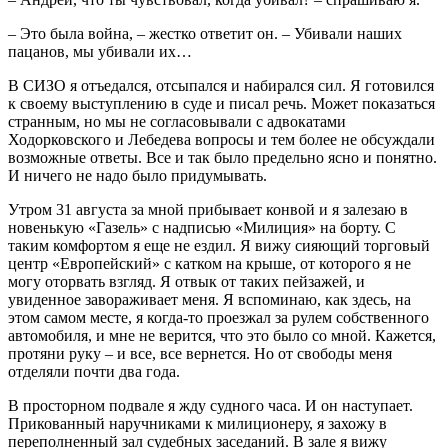
– Это была война, – жестко ответит он. – Убивали наших
пацанов, мы убивали их…
В СИЗО я отъедался, отсыпался и набирался сил. Я готовился
к своему выступлению в суде и писал речь. Может показаться
странным, но мы не согласовывали с адвокатами
Ходорковского и Лебедева вопросы и тем более не обсуждали
возможные ответы. Все и так было предельно ясно и понятно.
И ничего не надо было придумывать.
Утром 31 августа за мной прибывает конвой и я залезаю в
новенькую «Газель» с надписью «Милиция» на борту. С
таким комфортом я еще не ездил. Я вижу сияющий торговый
центр «Европейский» с катком на крыше, от которого я не
могу оторвать взгляд. Я отвык от таких пейзажей, и
увиденное завораживает меня. Я вспоминаю, как здесь, на
этом самом месте, я когда-то проезжал за рулем собственного
автомобиля, и мне не верится, что это было со мной. Кажется,
протяни руку – и все, все вернется. Но от свободы меня
отделяли почти два года.
В просторном подвале я жду судного часа. И он наступает.
Прикованный наручниками к милиционеру, я захожу в
переполненный зал судебных заседаний. В зале я вижу