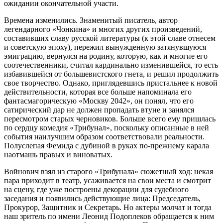
ожидании окончательной участи.
Времена изменились. Знаменитый писатель, автор
легендарного «Чонкина» и многих других произведений,
составивших славу русской литературы (к этой славе отнесем
и советскую эпоху), пережил вынужденную затянувшуюся
эмиграцию, вернулся на родину, которую, как и многие его
соотечественники, считал кардинально изменившейся, то есть
избавившейся от большевистского гнета, и решил продолжить
свое творчество. Однако, приглядевшись пристальнее к новой
действительности, которая все больше напоминала его
фантасмагорическую «Москву 2042», он понял, что его
сатирический дар не должен пропадать втуне и занялся
пересмотром старых черновиков. Больше всего ему пришлась
по сердцу комедия «Трибунал», поскольку описанные в ней
события наилучшим образом соответствовали реальности.
Полуслепая Фемида с дубиной в руках по-прежнему карала
наотмашь правых и виноватых.
Войнович взял из старого «Трибунала» сюжетный ход: некая
пара приходит в театр, усаживается на свои места и смотрит
на сцену, где уже построены декорации для судебного
заседания и появились действующие лица: Председатель,
Прокурор, Защитник и Секретарь. Но актеры молчат и тогда
наш зритель по имени Леонид Подоплеков обращается к ним