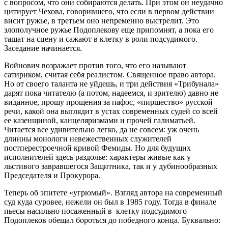
с вопросом, что они собираются делать. При этом он неудачно
цитирует Чехова, говорившего, что если в первом действии
висит ружье, в третьем оно непременно выстрелит. Это
злополучное ружье Подоплекову еще припомнят, а пока его
тащат на сцену и сажают в клетку в роли подсудимого.
Заседание начинается.
Войнович возражает против того, что его называют
сатириком, считая себя реалистом. Священное право автора.
Но от своего таланта не уйдешь, и три действия «Трибунала»
дарят пока читателю (а потом, надеемся, и зрителю) давно не
виданное, прошу прощения за пафос, «пиршество» русской
речи, какой она выглядит в устах современных судей со всей
ее казенщиной, канцеляризмами и прочей галиматьей.
Читается все удивительно легко, да не совсем: уж очень
длинны монологи невежественных служителей
постперестроечной кривой Фемиды. Но для будущих
исполнителей здесь раздолье: характеры живые как у
льстивого завравшегося Защитника, так и у дубинообразных
Председателя и Прокурора.
Теперь об эпитете «угрюмый». Взгляд автора на современный
суд куда суровее, нежели он был в 1985 году. Тогда в финале
пьесы насильно посаженный в клетку подсудимого
Подоплеков обещал бороться до победного конца. Буквально: