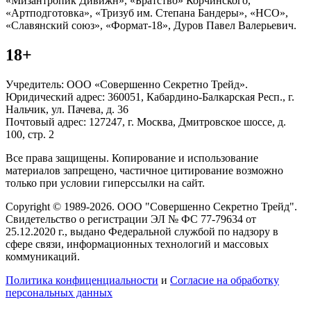
«Мизантропик Дивижн», «Братство» Корчинского,
«Артподготовка», «Тризуб им. Степана Бандеры», «НСО»,
«Славянский союз», «Формат-18», Дуров Павел Валерьевич.
18+
Учредитель: ООО «Совершенно Секретно Трейд».
Юридический адрес: 360051, Кабардино-Балкарская Респ., г.
Нальчик, ул. Пачева, д. 36
Почтовый адрес: 127247, г. Москва, Дмитровское шоссе, д.
100, стр. 2
Все права защищены. Копирование и использование
материалов запрещено, частичное цитирование возможно
только при условии гиперссылки на сайт.
Copyright © 1989-2026. ООО "Совершенно Секретно Трейд".
Свидетельство о регистрации ЭЛ № ФС 77-79634 от
25.12.2020 г., выдано Федеральной службой по надзору в
сфере связи, информационных технологий и массовых
коммуникаций.
Политика конфиценциальности
и
Согласие на обработку
персональных данных