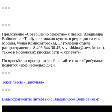
* * *
* * *
Приложение «Совершенно секретно» с пьесой Владимира
Войновича «Трибунал» можно купить в редакции газеты –
Москва, улица Композиторская, 17 (телефон отдела
распространения 8-495-544-30-45, savushkina@sovsekret.ru), а
также в московских киосках сети «Горпечать».
По просьбе распространителей на сайте текст «Трибунала»
появится через несколько дней.
* * *
Текст пьесы «Трибунал»
* * *
Видеофрагменты интервью с Владимиром Войновичем
: