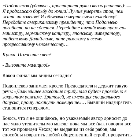
«Подоплеков (удаляясь, простирает руки сквозь решетку): —
Я продолжаю борьбу до конца! Лучше умереть стоя, чем
жить на коленях! Я объявляю смертельную голодовку!
Передайте американскому президенту, что Подоплеко
погибает, но не сдается. Передайте английскому премьер-
министру, германскому канцлеру, японскому императору,
тибетскому Далай-ламе, папе римскому и всему
прогрессивному человечеству…
Крики. Погасите свет!
- Вызовите милицию!»
Какой финал мы видим сегодня?
Подоплеков занимает кресло Председателя и держит такую
речь:
«Дальнейшее заседание трибунала будет проведено в
закрытом режиме. Зрителей, не имеющих специального
допуска, прошу покинуть помещение»…
Бывший надзиратель
становится генералом.
Боюсь, что я не ошибаюсь, но уважаемый автор доносит до
нас мало утешительную мысль: пока мы все (как говорил все
тот же провидец Чехов) не выдавим из себя рабов, мы
способны извратить любой общественный строй, превратить