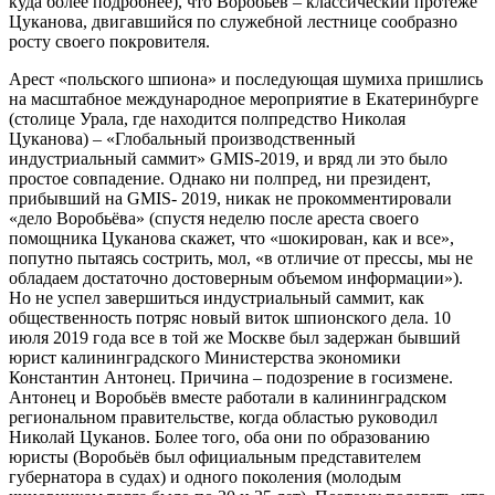
куда более подробнее), что Воробьёв – классический протеже
Цуканова, двигавшийся по служебной лестнице сообразно
росту своего покровителя.
Арест «польского шпиона» и последующая шумиха пришлись
на масштабное международное мероприятие в Екатеринбурге
(столице Урала, где находится полпредство Николая
Цуканова) – «Глобальный производственный
индустриальный саммит» GMIS-2019, и вряд ли это было
простое совпадение. Однако ни полпред, ни президент,
прибывший на GMIS- 2019, никак не прокомментировали
«дело Воробьёва» (спустя неделю после ареста своего
помощника Цуканова скажет, что «шокирован, как и все»,
попутно пытаясь сострить, мол, «в отличие от прессы, мы не
обладаем достаточно достоверным объемом информации»).
Но не успел завершиться индустриальный саммит, как
общественность потряс новый виток шпионского дела. 10
июля 2019 года все в той же Москве был задержан бывший
юрист калининградского Министерства экономики
Константин Антонец. Причина – подозрение в госизмене.
Антонец и Воробьёв вместе работали в калининградском
региональном правительстве, когда областью руководил
Николай Цуканов. Более того, оба они по образованию
юристы (Воробьёв был официальным представителем
губернатора в судах) и одного поколения (молодым