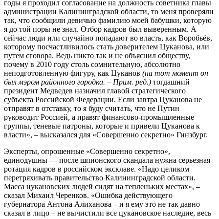
годы я проходил согласование на должность советника главы
администрации Калининградской области, то меня проверяли
так, что сообщили девичью фамилию моей бабушки, которую
я до той поры не знал. Отбор кадров был выверенным. А
сейчас люди или случайно попадают во власть, как Воробьёв,
которому посчастливилось стать доверителем Цуканова, или
путем сговора. Ведь никто так и не объяснил обществу,
почему в 2010 году столь сомнительную, абсолютно
неподготовленную фигуру, как Цуканов
(на тот момент он
был мэром районного городка. – Прим. ред.)
тогдашний
президент Медведев назначил главой стратегического
субъекта Российской Федерации. Если завтра Цуканова не
отправят в отставку, то я буду считать, что не Путин
руководит Россией, а правят финансово-промышленные
группы, теневые патроны, которые и привели Цуканова к
власти», – высказался для «Совершенно секретно» Гинзбург.
Эксперты, опрошенные «Совершенно секретно»,
единодушны — после шпионского скандала нужна серьезная
ротация кадров в российском эксклаве. «Надо целиком
перетряхивать правительство Калининградской области.
Масса цукановских людей сидят на тепленьких местах», –
сказал Михаил Черенков. «Ошибка действующего
губернатора Антона Алиханова – и я ему это не так давно
сказал в лицо – не вычистили все цукановское наследие, весь