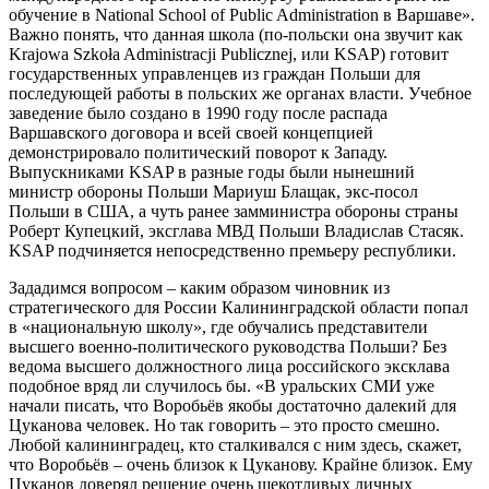
обучение в National School of Public Administration в Варшаве».
Важно понять, что данная школа (по-польски она звучит как
Krajowa Szkoła Administracji Publicznej, или KSAP) готовит
государственных управленцев из граждан Польши для
последующей работы в польских же органах власти. Учебное
заведение было создано в 1990 году после распада
Варшавского договора и всей своей концепцией
демонстрировало политический поворот к Западу.
Выпускниками KSAP в разные годы были нынешний
министр обороны Польши Мариуш Блащак, экс-посол
Польши в США, а чуть ранее замминистра обороны страны
Роберт Купецкий, эксглава МВД Польши Владислав Стасяк.
KSAP подчиняется непосредственно премьеру республики.
Зададимся вопросом – каким образом чиновник из
стратегического для России Калининградской области попал
в «национальную школу», где обучались представители
высшего военно-политического руководства Польши? Без
ведома высшего должностного лица российского эксклава
подобное вряд ли случилось бы. «В уральских СМИ уже
начали писать, что Воробьёв якобы достаточно далекий для
Цуканова человек. Но так говорить – это просто смешно.
Любой калининградец, кто сталкивался с ним здесь, скажет,
что Воробьёв – очень близок к Цуканову. Крайне близок. Ему
Цуканов доверял решение очень щекотливых личных