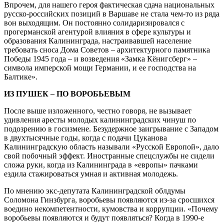
Впрочем, для нашего героя фактическая сдача национальных
русско-российских позиций в Варшаве не стала чем-то из ряда
вон выходящим. Он постоянно солидаризировался с
прогерманской агентурой влияния в сфере культуры и
образования Калининграда, настраивавшей население
требовать сноса Дома Советов – архитектурного памятника
Победы 1945 года – и возведения «Замка Кёнигсберг» –
символа имперской мощи Германии, и ее господства на
Балтике».
ИЗ ПУШЕК – ПО ВОРОБЬЕВЫМ
После выше изложенного, честно говоря, не вызывает
удивления аресты молодых калининградских чинуш по
подозрению в госизмене. Безудержное заигрывание с Западом
в двухтысячные годы, когда с подачи Цуканова
Калининградскую область называли «Русской Европой», дало
свой побочный эффект. Иностранные спецслужбы не сидели
сложа руки, когда из Калининграда в «европы» пачками
ездила стажироваться умная и активная молодежь.
По мнению экс-депутата Калининградской облдумы
Соломона Гинзбурга, воробьевы появляются из-за сросшихся
воедино некомпетентности, кумовства и коррупции. «Почему
воробьевы появляются и будут появляться? Когда в 1990-е