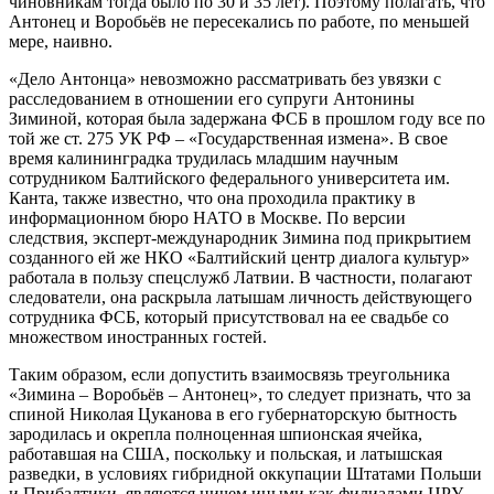
чиновникам тогда было по 30 и 35 лет). Поэтому полагать, что
Антонец и Воробьёв не пересекались по работе, по меньшей
мере, наивно.
«Дело Антонца» невозможно рассматривать без увязки с
расследованием в отношении его супруги Антонины
Зиминой, которая была задержана ФСБ в прошлом году все по
той же ст. 275 УК РФ – «Государственная измена». В свое
время калининградка трудилась младшим научным
сотрудником Балтийского федерального университета им.
Канта, также известно, что она проходила практику в
информационном бюро НАТО в Москве. По версии
следствия, эксперт-международник Зимина под прикрытием
созданного ей же НКО «Балтийский центр диалога культур»
работала в пользу спецслужб Латвии. В частности, полагают
следователи, она раскрыла латышам личность действующего
сотрудника ФСБ, который присутствовал на ее свадьбе со
множеством иностранных гостей.
Таким образом, если допустить взаимосвязь треугольника
«Зимина – Воробьёв – Антонец», то следует признать, что за
спиной Николая Цуканова в его губернаторскую бытность
зародилась и окрепла полноценная шпионская ячейка,
работавшая на США, поскольку и польская, и латышская
разведки, в условиях гибридной оккупации Штатами Польши
и Прибалтики, являются ничем иными как филиалами ЦРУ.