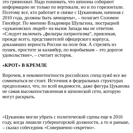
это грязнохват. Надо понимать, что шпионы собирают
информацию не только по вертикали, но и по горизонтали.
Поэтому все, кто работает в связке с Цукановым, начиная с
2010 года, должны быть зачищены», – полагает Соломон
Гинзбург. По мнению Владимира Шульгина, люстрацией
«цукановских людей» на вызов Запада мы не ответим.
«Следует включать „фильтры патриотизма“, привлекая,
прежде всего, представителей офицерского корпуса,
доказавших верность России на поле боя. А стрелять из
пушек, простите за каламбур, по воробьевым – это дорогое
удовольствие», – считает историк.
«КРОТ» В КРЕМЛЕ
Впрочем, в некомпетентности российских спецслужб все же
сомневаться не стоит. Источник в федеральных структурах
предположил, что, по всей видимости, даже фигура Цуканова
не самая высокопоставленная в шпионской сети, которую
могут раскрыть.
«Цуканова могли убрать с политической сцены еще в 2016
году, когда лишили губернаторской должности, а то и раньше,
– сказал собеседник «Совершенно секретно».