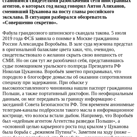
становимся свидетелями разоблачения сети иностранных
агентов, о которых год назад говорил Антон Алиханов,
сменивший Цуканова на посту главы российского
эксклава. В ситуации разбирался обозреватель
«Совершенно секретно».
Фабула грандиозного шпионского скандала такова. 5 июля
2019 года ФСБ заявила о поимке в Москве гражданина
России Александра Воробьёва. В зале суда мужчина предстал
в оригинальной балаклаве цвета хаки, что, очевидно,
свидетельствовало о желании скрыть свою внешность от
СМИ. Но он сам тут же разоблачил себя, представившись
судье помощником уральского полпреда Президента РФ
Николая Цуканова. Воробьёв заметно прихрамывал, что
породило в блогосфере домыслы об оказании сопротивления
спецназу при задержании. При обыске у
высокопоставленного чиновника нашли паспорт гражданина
Польши, а также портативный диктофон. По неофициальным
данным, он мог передавать за границу информацию с
заседаний Совета Безопасности РФ. Тем временем анонимные
телеграм-каналы подбросили такого масла в информационное
кострище, что волосы встали дыбом. Например, что Воробьёв
был «идейным агентом Агентства разведки Польши», а
«основной целью карьерного роста под крылом у Цуканова
была борьба с „режимом Путина“». Заметим на ходу (ниже –