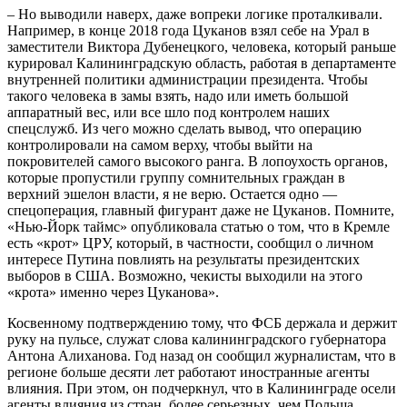
– Но выводили наверх, даже вопреки логике проталкивали.
Например, в конце 2018 года Цуканов взял себе на Урал в
заместители Виктора Дубенецкого, человека, который раньше
курировал Калининградскую область, работая в департаменте
внутренней политики администрации президента. Чтобы
такого человека в замы взять, надо или иметь большой
аппаратный вес, или все шло под контролем наших
спецслужб. Из чего можно сделать вывод, что операцию
контролировали на самом верху, чтобы выйти на
покровителей самого высокого ранга. В лопоухость органов,
которые пропустили группу сомнительных граждан в
верхний эшелон власти, я не верю. Остается одно —
спецоперация, главный фигурант даже не Цуканов. Помните,
«Нью-Йорк таймс» опубликовала статью о том, что в Кремле
есть «крот» ЦРУ, который, в частности, сообщил о личном
интересе Путина повлиять на результаты президентских
выборов в США. Возможно, чекисты выходили на этого
«крота» именно через Цуканова».
Косвенному подтверждению тому, что ФСБ держала и держит
руку на пульсе, служат слова калининградского губернатора
Антона Алиханова. Год назад он сообщил журналистам, что в
регионе больше десяти лет работают иностранные агенты
влияния. При этом, он подчеркнул, что в Калининграде осели
агенты влияния из стран, более серьезных, чем Польша,