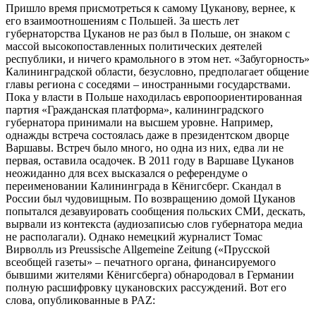
Пришло время присмотреться к самому Цуканову, вернее, к
его взаимоотношениям с Польшей. За шесть лет
губернаторства Цуканов не раз был в Польше, он знаком с
массой высокопоставленных политических деятелей
республики, и ничего крамольного в этом нет. «Забугорность»
Калининградской области, безусловно, предполагает общение
главы региона с соседями – иностранными государствами.
Пока у власти в Польше находилась европоориентированная
партия «Гражданская платформа», калининградского
губернатора принимали на высшем уровне. Например,
однажды встреча состоялась даже в президентском дворце
Варшавы. Встреч было много, но одна из них, едва ли не
первая, оставила осадочек. В 2011 году в Варшаве Цуканов
неожиданно для всех высказался о референдуме о
переименовании Калининграда в Кёнигсберг. Скандал в
России был чудовищным. По возвращению домой Цуканов
попытался дезавуировать сообщения польских СМИ, дескать,
вырвали из контекста (аудиозаписью слов губернатора медиа
не располагали). Однако немецкий журналист Томас
Вирволль из Preussische Allgemeine Zeitung («Прусской
всеобщей газеты» – печатного органа, финансируемого
бывшими жителями Кёнигсберга) обнародовал в Германии
полную расшифровку цукановских рассуждений. Вот его
слова, опубликованные в PAZ: