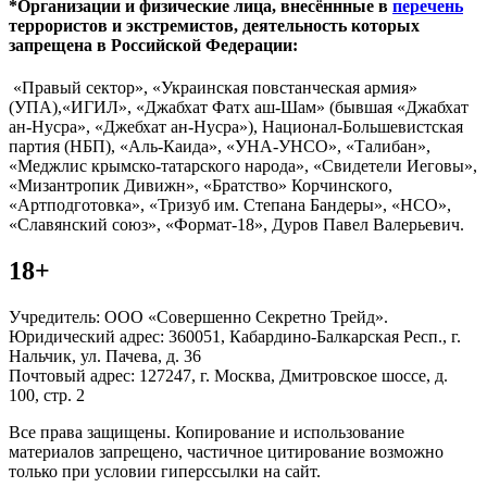
*Организации и физические лица, внесённные в
перечень
террористов и экстремистов, деятельность которых
запрещена в Российской Федерации:
«Правый сектор», «Украинская повстанческая армия»
(УПА),«ИГИЛ», «Джабхат Фатх аш-Шам» (бывшая «Джабхат
ан-Нусра», «Джебхат ан-Нусра»), Национал-Большевистская
партия (НБП), «Аль-Каида», «УНА-УНСО», «Талибан»,
«Меджлис крымско-татарского народа», «Свидетели Иеговы»,
«Мизантропик Дивижн», «Братство» Корчинского,
«Артподготовка», «Тризуб им. Степана Бандеры», «НСО»,
«Славянский союз», «Формат-18», Дуров Павел Валерьевич.
18+
Учредитель: ООО «Совершенно Секретно Трейд».
Юридический адрес: 360051, Кабардино-Балкарская Респ., г.
Нальчик, ул. Пачева, д. 36
Почтовый адрес: 127247, г. Москва, Дмитровское шоссе, д.
100, стр. 2
Все права защищены. Копирование и использование
материалов запрещено, частичное цитирование возможно
только при условии гиперссылки на сайт.