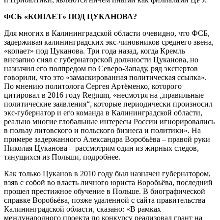
ФСБ «КОПАЕТ» ПОД ЦУКАНОВА?
Для многих в Калининградской области очевидно, что ФСБ,
задерживая калининградских экс-чиновников среднего звена,
«копает» под Цуканова. Три года назад, когда Кремль
внезапно снял с губернаторской должности Цуканова, но
назначил его полпредом по Северо-Западу, ряд экспертов
говорили, что это «замаскированная политическая ссылка».
По мнению политолога Сергея Артёменко, которого
цитировал в 2016 году Regnum, «несмотря на „правильные
политические заявления“, которые периодически произносил
экс-губернатор и его команда в Калининградской области,
реально многие глобальные интересы России игнорировались
в пользу литовского и польского бизнеса и политики». На
примере задержанного Александра Воробьёва – правой руки
Николая Цуканова – рассмотрим один из жирных следов,
тянущихся из Польши, подробнее.
Как только Цуканов в 2010 году был назначен губернатором,
взяв с собой во власть личного юриста Воробьёва, последний
прошел престижное обучение в Польше. В биографической
справке Воробьёва, позже удаленной с сайта правительства
Калининградской области, сказано: «В рамках
международного проекта по конкурсу реализовал грант на