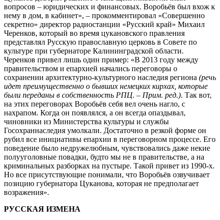
вопросов – юридических и финансовых. Воробьёв был вхож к
нему в дом, в кабинет», – прокомментировал «Совершенно
секретно» директор радиостанции «Русский край» Михаил
Черенков, который во время цукановского правления
представлял Русскую православную церковь в Совете по
культуре при губернаторе Калининградской области.
Черенков привел лишь один пример: «В 2013 году между
правительством и епархией начались переговоры о
сохранении архитектурно-культурного наследия региона
(речь
идет преимущественно о бывших немецких кирхах, которые
были переданы в собственность РПЦ. – Прим. ред.)
. Так вот,
на этих переговорах Воробьёв себя вел очень нагло, с
нахрапом. Когда он появлялся, а он всегда опаздывал,
чиновники из Министерства культуры и службы
Госохраннаследия умолкали. Достаточно в резкой форме он
рубил все инициативы епархии в переговорном процессе. Его
поведение было недружелюбным, чувствовались даже некие
полууголовные повадки, будто мы не в правительстве, а на
криминальных разборках на пустыре. Такой привет из 1990-х.
Но все присутствующие понимали, что Воробьёв озвучивает
позицию губернатора Цуканова, которая не предполагает
возражения».
РУССКАЯ ИЗМЕНА