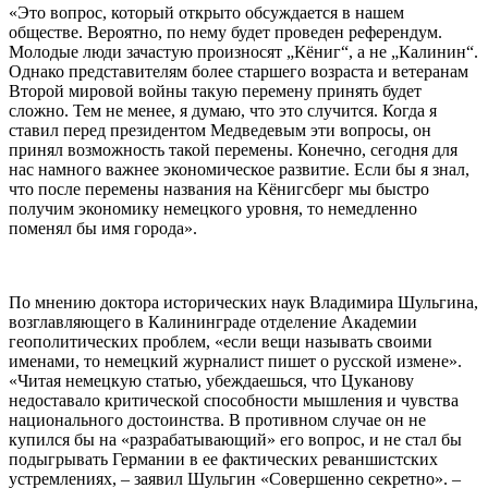
«Это вопрос, который открыто обсуждается в нашем
обществе. Вероятно, по нему будет проведен референдум.
Молодые люди зачастую произносят „Кёниг“, а не „Калинин“.
Однако представителям более старшего возраста и ветеранам
Второй мировой войны такую перемену принять будет
сложно. Тем не менее, я думаю, что это случится. Когда я
ставил перед президентом Медведевым эти вопросы, он
принял возможность такой перемены. Конечно, сегодня для
нас намного важнее экономическое развитие. Если бы я знал,
что после перемены названия на Кёнигсберг мы быстро
получим экономику немецкого уровня, то немедленно
поменял бы имя города».
По мнению доктора исторических наук Владимира Шульгина,
возглавляющего в Калининграде отделение Академии
геополитических проблем, «если вещи называть своими
именами, то немецкий журналист пишет о русской измене».
«Читая немецкую статью, убеждаешься, что Цуканову
недоставало критической способности мышления и чувства
национального достоинства. В противном случае он не
купился бы на «разрабатывающий» его вопрос, и не стал бы
подыгрывать Германии в ее фактических реваншистских
устремлениях, – заявил Шульгин «Совершенно секретно». –