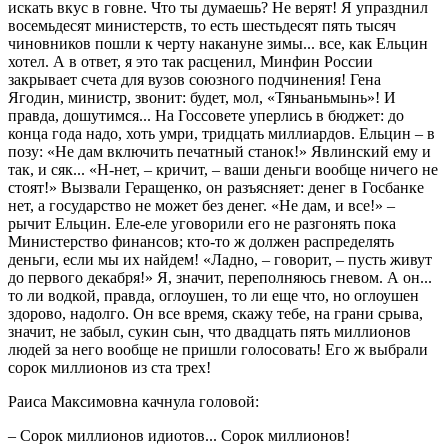
искать вкус в говне. Что ты думаешь? Не верят! Я упразднил
восемьдесят министерств, то есть шестьдесят пять тысяч
чиновников пошли к черту накануне зимы... все, как Ельцин
хотел. А в ответ, я это так расценил, Минфин России
закрывает счета для вузов союзного подчинения! Гена
Ягодин, министр, звонит: будет, мол, «Тяньаньмынь»! И
правда, дошутимся... На Госсовете уперлись в бюджет: до
конца года надо, хоть умри, тридцать миллиардов. Ельцин – в
позу: «Не дам включить печатный станок!» Явлинский ему и
так, и сяк... «Н-нет, – кричит, – ваши деньги вообще ничего не
стоят!» Вызвали Геращенко, он разъясняет: денег в Госбанке
нет, а государство не может без денег. «Не дам, и все!» –
рычит Ельцин. Еле-еле уговорили его не разгонять пока
Министерство финансов; кто-то ж должен распределять
деньги, если мы их найдем! «Ладно, – говорит, – пусть живут
до первого декабря!» Я, значит, переполняюсь гневом. А он...
то ли водкой, правда, оглоушен, то ли еще что, но оглоушен
здорово, надолго. Он все время, скажу тебе, на грани срыва,
значит, не забыл, сукин сын, что двадцать пять миллионов
людей за него вообще не пришли голосовать! Его ж выбрали
сорок миллионов из ста трех!
Раиса Максимовна качнула головой:
– Сорок миллионов идиотов... Сорок миллионов!