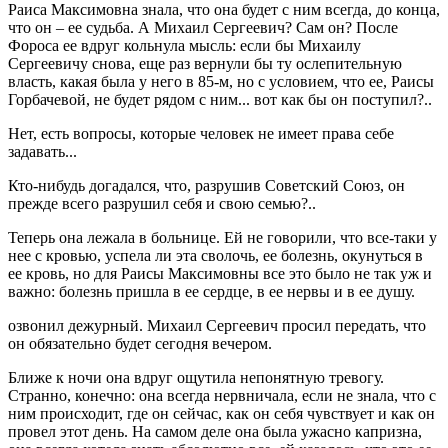
Раиса Максимовна знала, что она будет с ним всегда, до конца,
что он – ее судьба. А Михаил Сергеевич? Сам он? После
Фороса ее вдруг кольнула мысль: если бы Михаилу
Сергеевичу снова, еще раз вернули бы ту ослепительную
власть, какая была у него в 85-м, но с условием, что ее, Раисы
Горбачевой, не будет рядом с ним... вот как бы он поступил?..
Нет, есть вопросы, которые человек не имеет права себе
задавать...
Кто-нибудь догадался, что, разрушив Советский Союз, он
прежде всего разрушил себя и свою семью?..
Теперь она лежала в больнице. Ей не говорили, что все-таки у
нее с кровью, успела ли эта сволочь, ее болезнь, окунуться в
ее кровь, но для Раисы Максимовны все это было не так уж и
важно: болезнь пришла в ее сердце, в ее нервы и в ее душу.
озвонил дежурный. Михаил Сергеевич просил передать, что
он обязательно будет сегодня вечером.
Ближе к ночи она вдруг ощутила непонятную тревогу.
Странно, конечно: она всегда нервничала, если не знала, что с
ним происходит, где он сейчас, как он себя чувствует и как он
провел этот день. На самом деле она была ужасно капризна,