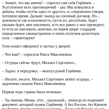
– Значит, что мы имеем? – спросил сам себя Горбачев. –
Усугубление всех противоречий – раз. Мы втянулись в
дебаты, чтобы отсечь одно от другого, и, откровенно говоря,
потеряли время. Дальше: выход на союзный договор. Нэ...
залежность так нэзалежность, пусть их, республик, будет
сколько будет, мне наплевать, я-то все равно у них президент,
то есть не наплевать, конечно, но берем шире: создадим
определенное умонастроение и опять получим целостную
силу – гарантирую!
Тихо вошел официант и застыл у дверей.
– Что вам? – спросила Раиса Максимовна.
– Огурцы сейчас будут, Михаил Сергеевич...
– Ладно, я передумал, – махнул рукой Горбачев.
– Несите, несите, Михаил Сергеевич любит огурцы, –
задумчиво сказала Раиса Максимовна.
Первая леди страны была печальна.
– Ты знаешь, Миша, этот... уральский... никогда не подпишет
документ, который нужен Горбачеву. А без России, без Кремля
ты будешь просто никому не нужен... Если нет России, то где