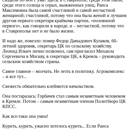
среди этого солнца и серых, выжженных улиц, Раиса
Максимовна была самой счастливой и самой несчастной
женщиной; счастливой, потому что она была женой и лучшим
другом первого секретаря крайкома партии, «половиной
первого», как говорили в народе, и – несчастной, потому что
в Ставрополье нет и не было жизни.
И надо же, повезло: помер Федор Давыдович Кулаков, 60-
летний здоровяк, секретарь ЦК по сельскому хозяйству.
Леонид Ильич лично позвонил, сам пригласил Михаила
Сергеевича в Москву, в секретари ЦК, в Кремль – руководить
сельским хозяйством страны.
Самое главное – молчать. Не лезть в политику. Агрокомплекс
– и все тут...
Свежесть обязательно клеймится начальством.
Она постаралась: Горбачев стал самым незаметным человеком
в Кремле. Потом – самым незаметным членом Политбюро ЦК
КПСС.
Как все-таки она умна!
Курить, курить, ужасно хотелось курить... Если Раиса