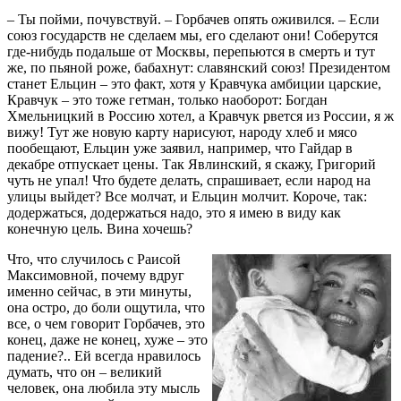
– Ты пойми, почувствуй. – Горбачев опять оживился. – Если
союз государств не сделаем мы, его сделают они! Соберутся
где-нибудь подальше от Москвы, перепьются в смерть и тут
же, по пьяной роже, бабахнут: славянский союз! Президентом
станет Ельцин – это факт, хотя у Кравчука амбиции царские,
Кравчук – это тоже гетман, только наоборот: Богдан
Хмельницкий в Россию хотел, а Кравчук рвется из России, я ж
вижу! Тут же новую карту нарисуют, народу хлеб и мясо
пообещают, Ельцин уже заявил, например, что Гайдар в
декабре отпускает цены. Так Явлинский, я скажу, Григорий
чуть не упал! Что будете делать, спрашивает, если народ на
улицы выйдет? Все молчат, и Ельцин молчит. Короче, так:
додержаться, додержаться надо, это я имею в виду как
конечную цель. Вина хочешь?
Что, что случилось с Раисой
Максимовной, почему вдруг
именно сейчас, в эти минуты,
она остро, до боли ощутила, что
все, о чем говорит Горбачев, это
конец, даже не конец, хуже – это
падение?.. Ей всегда нравилось
думать, что он – великий
человек, она любила эту мысль