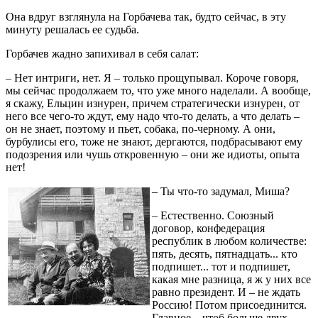
Она вдруг взглянула на Горбачева так, будто сейчас, в эту
минуту решалась ее судьба.
Горбачев жадно запихивал в себя салат:
– Нет интриги, нет. Я – только прощупывал. Короче говоря,
мы сейчас продолжаем то, что уже много наделали. А вообще,
я скажу, Ельцин изнурен, причем стратегически изнурен, от
него все чего-то ждут, ему надо что-то делать, а что делать –
он не знает, поэтому и пьет, собака, по-черному. А они,
бурбулисы его, тоже не знают, дергаются, подбрасывают ему
подозрения или чушь откровенную – они же идиоты, опыта
нет!
– Ты что-то задумал, Миша?
– Естественно. Союзный
договор, конфедерация
республик в любом количестве:
пять, десять, пятнадцать... кто
подпишет... тот и подпишет,
какая мне разница, я ж у них все
равно президент. И – не ждать
Россию! Потом присоединится.
Главное – чтоб больше двух,