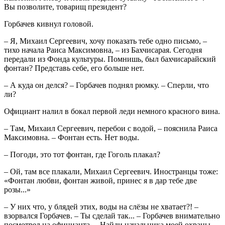
Вы позволите, товарищ президент?
Горбачев кивнул головой.
– Я, Михаил Сергеевич, хочу показать тебе одно письмо, –
тихо начала Раиса Максимовна, – из Бахчисарая. Сегодня
передали из Фонда культуры. Помнишь, был бахчисарайский
фонтан? Представь себе, его больше нет.
– А куда он делся? – Горбачев поднял рюмку. – Сперли, что
ли?
Официант налил в бокал первой леди немного красного вина.
– Там, Михаил Сергеевич, перебои с водой, – пояснила Раиса
Максимовна. – Фонтан есть. Нет воды.
– Погоди, это тот фонтан, где Гоголь плакал?
– Ой, там все плакали, Михаил Сергеевич. Иностранцы тоже:
«Фонтан любви, фонтан живой, принес я в дар тебе две
розы...»
– У них что, у блядей этих, воды на слёзы не хватает?! –
взорвался Горбачев. – Ты сделай так... – Горбачев внимательно
посмотрел на официанта. – Найди начальника моей охраны,