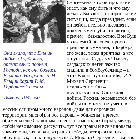
Сергеевича, что он просто не
знает, как ему быть и что ему
делать. Бывают в истории такие
ситуации, когда президент, если
он действительно президент,
должен уметь убивать людей,
причем – безжалостно. Вон Буш,
уважаемый человек, просто
приятный мужчина, и Барбара,
Она знала, что Ельцин
его жена, такая приятная, а что
добьет Горбачева,
он устроил Саддаму! Тысячу
обязательно добьет, –
багдадских детей заживо
Господи, как она боялась
спалили в бомбоубежище – и
Ельцина! На фото: Б. Н.
что? Вздрогнул кто-нибудь? А
Ельцин дарит Р. М.
Михаил Сергеевич –
Горбачевой цветы.
исключение. Он –
шестидесятник. Он не для
Тюмень, 1985 год
войны. Россия, оказывается, без
войны не может, не умеет, в
России слишком много народов (даже для огромной
территории много!), и все народы – обижены, причем
обижены еще Сталиным, то есть насмерть, их борьбу между
собой невозможно рассудить, тут все правы и все виноваты –
значит, они, эти люди, жертвы свободы, которая на них
обрушилась, – так получается? А Михаил Сергеевич – жертва