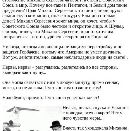
Союз, в мир. Почему все-таки и Пентагон, и Белый дом такие
предатели? Прав Михаил Сергеевич: это они финансируют
ельцинскую компанию, иначе откуда у Ельцина столько
денег? Михаил Сергеевич хочет мира, он хочет, чтобы у
Советского Союза было честное и открытое лицо. А Шульц,
свинья, пишет, что Михаил Сергеевич просто хотел им
понравиться... вот он, уровень секретаря их Госдепа!
Никогда, никогда американцы не защитят перестройку и не
защитят Горбачева, потому что Америка не умеет дружить.
Вот уж, действительно, самые неблагодарные люди на свете!..
Нервы, нервы – разгулялись, разлетелись во все стороны,
выворачивают душу...
Она могла связаться с ним в любую минуту, прямо сейчас, –
могла, но не желала. Пусть он сам позвонит, сам!
Надо будет, приедет. Пусть поступает как хочет!
Нельзя, нельзя спускать Ельцина
с поводка, всех сожрет! Нет у
него чувства меры...
Власть так ухондокала Михаила