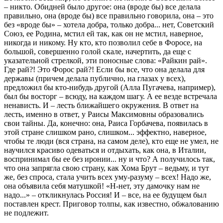
– никто. Обидней было другое: она (вроде бы) все делала
правильно, она (вроде бы) все правильно говорила, она – это
без «вроде бы» – хотела добра, только добра... нет, Советский
Союз, ее Родина, мстил ей так, как он не мстил, наверное,
никогда и никому. Ну кто, кто позволил себе в Форосе, на
большой, совершенно голой скале, начертить, да еще с
указательной стрелкой, эти поносные слова: «Райкин рай».
Где рай?! Это Форос рай?! Если бы все, что она делала для
державы (причем делала публично, на глазах у всех),
предложил бы кто-нибудь другой (Алла Пугачева, например),
был бы восторг – всюду, на каждом шагу. А ее везде встречала
ненависть. И – лесть ближайшего окружения. В ответ на
лесть, именно в ответ, у Раисы Максимовны образовались
свои тайны. Да, конечно: она, Раиса Горбачева, появилась в
этой стране слишком рано, слишком... эффектно, наверное,
чтобы те люди (вся страна, на самом деле), кто еще не умел, не
научился красиво одеваться и отдыхать, как она, в Италии,
воспринимал бы ее без иронии... ну и что? А получилось так,
что она запрягла свою страну, как Хома Брут – ведьму, и тут
же, без спроса, стала учить всех уму-разуму – всех! Надо же,
она объявила себя матушкой! «Н-нет, эту дамочку нам не
надо...» – откликнулась Россия! И – все, на ее будущем был
поставлен крест. Приговор толпы, как известно, обжалованию
не подлежит.