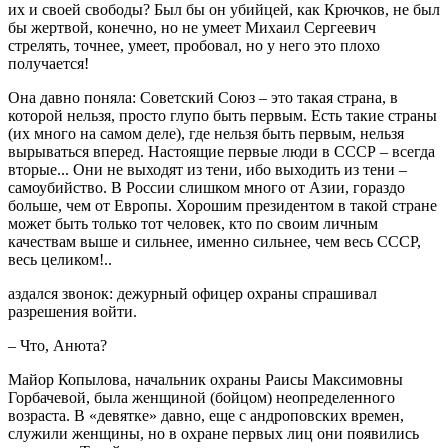
их и своей свободы? Был бы он убийцей, как Крючков, не был
бы жертвой, конечно, но не умеет Михаил Сергеевич
стрелять, точнее, умеет, пробовал, но у него это плохо
получается!
Она давно поняла: Советский Союз – это такая страна, в
которой нельзя, просто глупо быть первым. Есть такие страны
(их много на самом деле), где нельзя быть первым, нельзя
вырываться вперед. Настоящие первые люди в СССР – всегда
вторые... Они не выходят из тени, ибо выходить из тени –
самоубийство. В России слишком много от Азии, гораздо
больше, чем от Европы. Хорошим президентом в такой стране
может быть только тот человек, кто по своим личным
качествам выше и сильнее, именно сильнее, чем весь СССР,
весь целиком!..
аздался звонок: дежурный офицер охраны спрашивал
разрешения войти.
– Что, Анюта?
Майор Копылова, начальник охраны Раисы Максимовны
Горбачевой, была женщиной (бойцом) неопределенного
возраста. В «девятке» давно, еще с андроповских времен,
служили женщины, но в охране первых лиц они появились