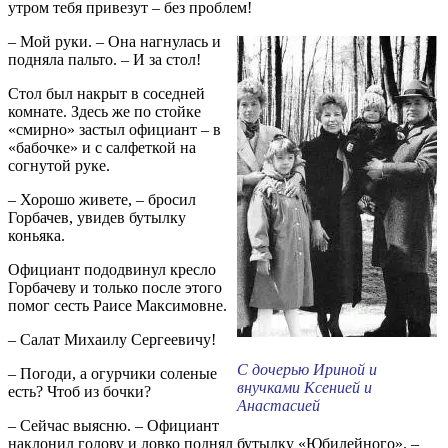
утром тебя привезут – без проблем!
– Мой руки. – Она нагнулась и
подняла пальто. – И за стол!
Стол был накрыт в соседней
комнате. Здесь же по стойке
«смирно» застыл официант – в
«бабочке» и с салфеткой на
согнутой руке.
– Хорошо живете, – бросил
Горбачев, увидев бутылку
коньяка.
Официант пододвинул кресло
Горбачеву и только после этого
помог сесть Раисе Максимовне.
– Салат Михаилу Сергеевичу!
С дочерью Ириной и
– Погоди, а огурчики соленые
внучками Ксенией и
есть? Чтоб из бочки?
Анастасией
– Сейчас выясню. – Официант
наклонил голову и ловко поднял бутылку «Юбилейного». –