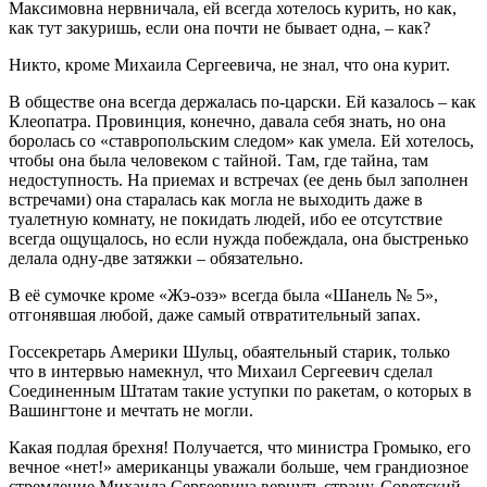
Максимовна нервничала, ей всегда хотелось курить, но как,
как тут закуришь, если она почти не бывает одна, – как?
Никто, кроме Михаила Сергеевича, не знал, что она курит.
В обществе она всегда держалась по-царски. Ей казалось – как
Клеопатра. Провинция, конечно, давала себя знать, но она
боролась со «ставропольским следом» как умела. Ей хотелось,
чтобы она была человеком с тайной. Там, где тайна, там
недоступность. На приемах и встречах (ее день был заполнен
встречами) она старалась как могла не выходить даже в
туалетную комнату, не покидать людей, ибо ее отсутствие
всегда ощущалось, но если нужда побеждала, она быстренько
делала одну-две затяжки – обязательно.
В её сумочке кроме «Жэ-озэ» всегда была «Шанель № 5»,
отгонявшая любой, даже самый отвратительный запах.
Госсекретарь Америки Шульц, обаятельный старик, только
что в интервью намекнул, что Михаил Сергеевич сделал
Соединенным Штатам такие уступки по ракетам, о которых в
Вашингтоне и мечтать не могли.
Какая подлая брехня! Получается, что министра Громыко, его
вечное «нет!» американцы уважали больше, чем грандиозное
стремление Михаила Сергеевича вернуть страну, Советский