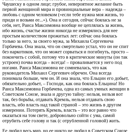
Чаушеску в одном лице; грубое, невероятное желание быть
первой женщиной мира и провинциальные вера – надежда –
любовь с одним человеком («если тебе нужна моя жизнь, то
приди и возьми ее...»). Она и сегодня, сейчас боялась не за
себя, нет, Раиса Максимовна вообще не цеплялась за жизнь,
ибо жизнь, счастье жизни никогда не измерялись для нее
простым количеством прожитых лет: сейчас она боялась
только за него, за своего мужа, за Михаила Сергеевича
Горбачева. Она знала, что он смертельно устал, что он не спит
без наркотиков, что он может сорваться и погибнуть, просто –
покончить с собой, потому что в критические минуты (он так
устроен) почва всегда – всегда! – проваливается у него под
ногами. Раиса Максимовна не сомневалась, что как
руководитель Михаил Сергеевич обречен. Она всегда
понимала больше, чем он. И она знала, что Ельцин его добьет,
обязательно добьет, – Господи, как она боялась Ельцина! Но
Раиса Максимовна Горбачева, одна из самых умных женщин в
Советском Союзе, знала и другую тайну: нельзя, нельзя вот
так, без борьбы, отдавать Кремль, нельзя отдавать свою
власть, ибо власть над такой страной – это жизнь в другом
измерении. Потерять Кремль, власть – это все равно что
оказаться на том свете, добровольно сойти с ума, самой
отрубить себе голову и так (с отрубленной головой) жить.
Ее любил весь мир, но ее никто не любил в Советском Союзе