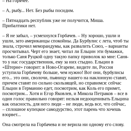
– На горячее.
– А, рыбу... Нет. Без рыбы посидим.
– Пятнадцать республик уже не получится, Миша.
Прибалтики нет.
– Я не забыл, – усмехнулся Горбачев. – Ну хорошо, ушли и
ушли, зато американцы спокойны. Да Бурбулис с лета, чтоб ты
знала, строчил меморандумы, как развалить Союз, – варианты
просчитывал. Черт его знает, читал ли Ельцин эти бумажки,
только Саня Руцкой одну такую папку приволок ко мне: Саня-
то у нас государственник, ему за них стыдно. Ельцин в
«Штерне» говорит: в Ново-Огареве, видите ли, Россия
уступила Горбачеву больше, чем нужно! Вот они, бурбулисы
его... это они, сволочи, пьяницу нашего на наклонную ставят,
причем ставят по сильно скользящей, но справимся: сейчас
Ельцин в Германию едет, посмотрим, как Коль его примет,
посмотрим... Хотя и Егор Яковлев, и Микола Петраков – все в
один голос правильно говорят: нельзя недооценивать Ельцина
как опасность, для него люди – не люди, ведь все, что сейчас,
– сплошное купецкое самодурство, этот парень что хочешь
взорвет...
Она смотрела на Горбачева и не верила ни одному его слову.