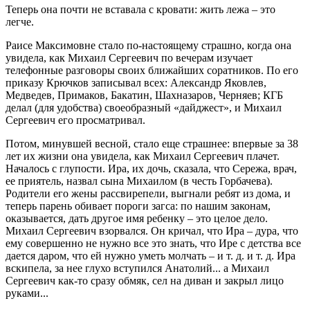
Теперь она почти не вставала с кровати: жить лежа – это
легче.
Раисе Максимовне стало по-настоящему страшно, когда она
увидела, как Михаил Сергеевич по вечерам изучает
телефонные разговоры своих ближайших соратников. По его
приказу Крючков записывал всех: Александр Яковлев,
Медведев, Примаков, Бакатин, Шахназаров, Черняев; КГБ
делал (для удобства) своеобразный «дайджест», и Михаил
Сергеевич его просматривал.
Потом, минувшей весной, стало еще страшнее: впервые за 38
лет их жизни она увидела, как Михаил Сергеевич плачет.
Началось с глупости. Ира, их дочь, сказала, что Сережа, врач,
ее приятель, назвал сына Михаилом (в честь Горбачева).
Родители его жены рассвирепели, выгнали ребят из дома, и
теперь парень обивает пороги загса: по нашим законам,
оказывается, дать другое имя ребенку – это целое дело.
Михаил Сергеевич взорвался. Он кричал, что Ира – дура, что
ему совершенно не нужно все это знать, что Ире с детства все
дается даром, что ей нужно уметь молчать – и т. д. и т. д. Ира
вскипела, за нее глухо вступился Анатолий... а Михаил
Сергеевич как-то сразу обмяк, сел на диван и закрыл лицо
руками...