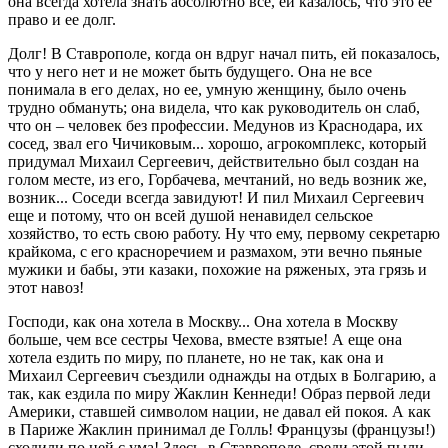
она всегда хотела знать абсолютно все, ей казалось, что это ее
право и ее долг.
Долг! В Ставрополе, когда он вдруг начал пить, ей показалось,
что у него нет и не может быть будущего. Она не все
понимала в его делах, но ее, умную женщину, было очень
трудно обмануть; она видела, что как руководитель он слаб,
что он – человек без профессии. Медунов из Краснодара, их
сосед, звал его Чичиковым... хорошо, агрокомплекс, который
придумал Михаил Сергеевич, действительно был создан на
голом месте, из его, Горбачева, мечтаний, но ведь возник же,
возник... Соседи всегда завидуют! И пил Михаил Сергеевич
еще и потому, что он всей душой ненавидел сельское
хозяйство, то есть свою работу. Ну что ему, первому секретарю
крайкома, с его красноречием и размахом, эти вечно пьяные
мужики и бабы, эти казаки, похожие на ряженых, эта грязь и
этот навоз!
Господи, как она хотела в Москву... Она хотела в Москву
больше, чем все сестры Чехова, вместе взятые! А еще она
хотела ездить по миру, по планете, но не так, как она и
Михаил Сергеевич съездили однажды на отдых в Болгарию, а
так, как ездила по миру Жаклин Кеннеди! Образ первой леди
Америки, ставшей символом нации, не давал ей покоя. А как
в Париже Жаклин принимал де Голль! Французы (французы!)
сходили по ней с ума! Здесь, в Ставрополе, среди этой пыли,