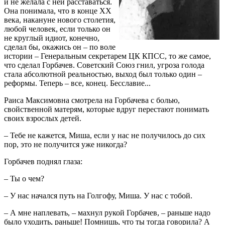
и не желала с ней расставаться.
Она понимала, что в конце ХХ
века, накануне нового столетия,
любой человек, если только он
не круглый идиот, конечно,
сделал бы, окажись он – по воле
истории – Генеральным секретарем ЦК КПСС, то же самое,
что сделал Горбачев. Советский Союз гнил, угроза голода
стала абсолютной реальностью, выход был только один –
реформы. Теперь – все, конец. Бесславие...
Раиса Максимовна смотрела на Горбачева с болью,
свойственной матерям, которые вдруг перестают понимать
своих взрослых детей.
– Тебе не кажется, Миша, если у нас не получилось до сих
пор, это не получится уже никогда?
Горбачев поднял глаза:
– Ты о чем?
– У нас начался путь на Голгофу, Миша. У нас с тобой.
– А мне наплевать, – махнул рукой Горбачев, – раньше надо
было уходить, раньше! Помнишь, что ты тогда говорила? А