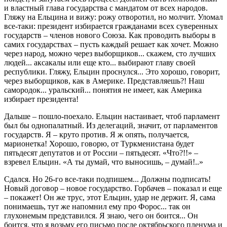
и властный глава государства с мандатом от всех народов.
Гляжу на Ельцина и вижу: рожу отворотил, но молчит. Уломал
все-таки: президент избирается гражданами всех суверенных
государств – членов нового Союза. Как проводить выборы в
самих государствах – пусть каждый решает как хочет. Можно
через народ, можно через выборщиков... скажем, сто лучших
людей... аксакалы или еще кто... выбирают главу своей
республики. Гляжу, Ельцин проснулся... Это хорошо, говорит,
через выборщиков, как в Америке. Представляешь?! Наш
самородок... уральский... понятия не имеет, как Америка
избирает президента!
Дальше – пошло-поехало. Ельцин настаивает, чтоб парламент
был бы однопалатный. Из делегаций, значит, от парламентов
государств. Я – круто против. Я ж опять, получается,
марионетка! Хорошо, говорю, от Туркменистана будет
пятьдесят депутатов и от России – пятьдесят. «Что?!!» –
взревел Ельцин. «А ты думай, что выносишь, – думай!..»
Сдался. Но 26-го все-таки подпишем... Должны подписать!
Новый договор – новое государство. Горбачев – показал и еще
– покажет! Он же трус, этот Ельцин, удар не держит. Я, сама
понимаешь, тут же напомнил ему про Форос... так он
глухонемым представился. Я знаю, чего он боится... Он
боится, что я возьму его письмо после октябрьского пленума и