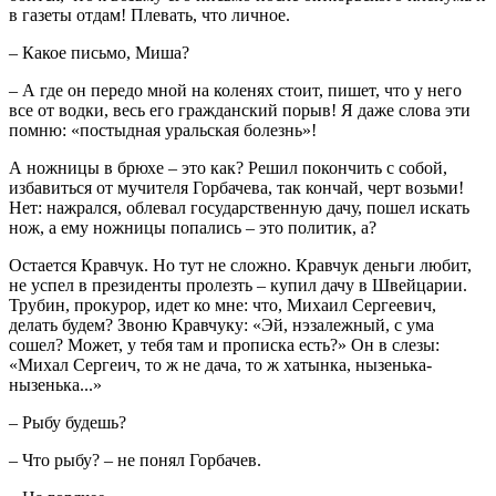
в газеты отдам! Плевать, что личное.
– Какое письмо, Миша?
– А где он передо мной на коленях стоит, пишет, что у него
все от водки, весь его гражданский порыв! Я даже слова эти
помню: «постыдная уральская болезнь»!
А ножницы в брюхе – это как? Решил покончить с собой,
избавиться от мучителя Горбачева, так кончай, черт возьми!
Нет: нажрался, облевал государственную дачу, пошел искать
нож, а ему ножницы попались – это политик, а?
Остается Кравчук. Но тут не сложно. Кравчук деньги любит,
не успел в президенты пролезть – купил дачу в Швейцарии.
Трубин, прокурор, идет ко мне: что, Михаил Сергеевич,
делать будем? Звоню Кравчуку: «Эй, нэзалежный, с ума
сошел? Может, у тебя там и прописка есть?» Он в слезы:
«Михал Сергеич, то ж не дача, то ж хатынка, нызенька-
нызенька...»
– Рыбу будешь?
– Что рыбу? – не понял Горбачев.