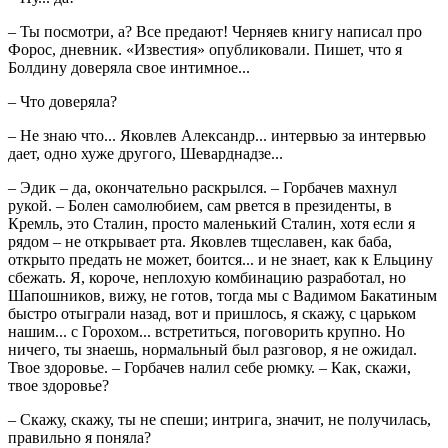
– Ты посмотри, а? Все предают! Черняев книгу написал про
Форос, дневник. «Известия» опубликовали. Пишет, что я
Болдину доверяла свое интимное...
– Что доверяла?
– Не знаю что... Яковлев Александр... интервью за интервью
дает, одно хуже другого, Шеварднадзе...
– Эдик – да, окончательно раскрылся. – Горбачев махнул
рукой. – Болен самолюбием, сам рвется в президенты, в
Кремль, это Сталин, просто маленький Сталин, хотя если я
рядом – не открывает рта. Яковлев тщеславен, как баба,
открыто предать не может, боится... и не знает, как к Ельцину
сбежать. Я, короче, неплохую комбинацию разработал, но
Шапошников, вижу, не готов, тогда мы с Вадимом Бакатиным
быстро отыграли назад, вот и пришлось, я скажу, с царьком
нашим... с Горохом... встретиться, поговорить крупно. Но
ничего, ты знаешь, нормальный был разговор, я не ожидал.
Твое здоровье. – Горбачев налил себе рюмку. – Как, скажи,
твое здоровье?
– Скажу, скажу, ты не спеши; интрига, значит, не получилась,
правильно я поняла?