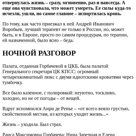
отвернулась жизнь – сразу, мгновенно, раз и навсегда. А
еще она чувствовала, что может умереть. Ее силы куда-то
исчезли, ушли, но самое главное – испортилась кровь.
По тому, как часто приезжал к ней Андрей Иванович
Воробьев, лучший терапевт не только в России, но, может
быть, и в Европе, просто по самим процедурам, по терапии,
ей назначенной, было ясно – беда.
НОЧНОЙ РАЗГОВОР
Палата, отданная Горбачевой в ЦКБ, была палатой
Генерального секретаря ЦК КПСС: огромный
четырехкомнатный люкс с двумя идиотскими кроватями через
тумбочку.
Все было казенное, с полировкой: неуютно, тоскливо,
холодно, но не от погоды – от вещей.
Вдруг вспомнился Анри де Ренье – «от всего веяло грустью,
свойственной местам, из которых уходит жизнь...»
Жизнь – уходила. Был страх.
Раиса Максимовна Горбачева: Нина Заречная и Елена