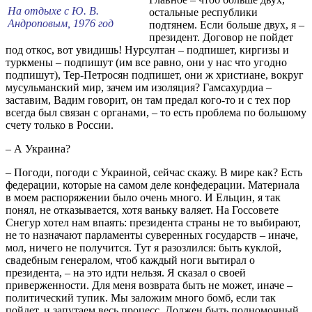
На отдыхе с Ю. В.
остальные республики
Андроповым, 1976 год
подтянем. Если больше двух, я –
президент. Договор не пойдет
под откос, вот увидишь! Нурсултан – подпишет, киргизы и
туркмены – подпишут (им все равно, они у нас что угодно
подпишут), Тер-Петросян подпишет, они ж христиане, вокруг
мусульманский мир, зачем им изоляция? Гамсахурдиа –
заставим, Вадим говорит, он там предал кого-то и с тех пор
всегда был связан с органами, – то есть проблема по большому
счету только в России.
– А Украина?
– Погоди, погоди с Украиной, сейчас скажу. В мире как? Есть
федерации, которые на самом деле конфедерации. Материала
в моем распоряжении было очень много. И Ельцин, я так
понял, не отказывается, хотя ваньку валяет. На Госсовете
Снегур хотел нам впаять: президента страны не то выбирают,
не то назначают парламенты суверенных государств – иначе,
мол, ничего не получится. Тут я разозлился: быть куклой,
свадебным генералом, чтоб каждый ноги вытирал о
президента, – на это идти нельзя. Я сказал о своей
приверженности. Для меня возврата быть не может, иначе –
политический тупик. Мы заложим много бомб, если так
пойдет, и запутаем весь процесс. Должен быть полномочный