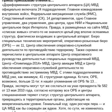
Приказ приказываю отменить…
«Дореформенная» структура центрального аппарата (ЦА) МВД
официально включала 24 подразделения: Главное командование
внутренних войск, Федеральная миграционная служба (ФМС),
Следственный комитет (СК), 14 департаментов, одно Главное
управление, два управления, два центра, одно НИИ и Национальное
центральное бюро Интерпола. Правда, в размещённых на сайте МВД
«списках живых» отчего-то не значился целый ряд вполне осязаемых
структур, фактически входивших в центральный аппарат: Бюро
специальных технических мероприятий, оперативно-розыскные бюро
(ОРБ) — их 11, Центр обеспечения оперативно-служебной
деятельности по противодействию терроризму. Также скромно не
перечислили в центральном аппарате Центр оперативного
руководства деятельностью специальных подразделений МВД,
Центр «Олимпиада-2014» МВД, Центр авиации МВД и Центр
обеспечения оперативно-служебной деятельности по
противодействию экстремизму МВД. С этими подразделениями в
МВД уже, как минимум, 41 структурная единица. Кстати, ОРБ,
возможно, больше 11-ти: я нашёл упоминание об ОРБ № 13…
Правда, эксперты могут тут же сослаться на указ президента № 582
от 13 мая 2010 года, согласно которому все ОРБ и центры
спецназначения теряют статус структур центрального аппарата,
превращаясь в территориальные органы, работающие на
межрегиональном уровне. Гениальный ход: один росчерк пера — и
ЦА МВД как бы сокращён аж вдвое. Хотя, по сути, не изменилось