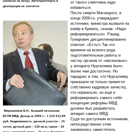
(записан на жену). Автотранспорта в
от такого советника надо
декларации не значится
избавиться.
После смерти Магницкого, в
конце 2009-го, утверждают
источники, министра вызвали на
ковёр в Кремль, сказав: «Надо
реформироваться». Рашид
Гумарович дисциплинированно
ответил: «Есть!» Так что
времени на всякого рода
подготовительные работы и
чистку органов от «евсюковых»
у аппарата Нургалиева было
более чем достаточно. Но
парадокс в том, что Нургалиеву
приказали не только провести
собственно кадровую зачистку,
что нормально, но ещё и
реформировать самого себя:
концепцию реформы МВД
должен был разработать
Мирошников Б.Н., бывший начальник
аппарат самого МВД.
БСТМ МВД: Доход за 2009 г.– 1 219 512,89
Судя по доступным источникам,
руб. Недвижимость: дачный участок – 15
непосредственно этим
соток; дачный дом – 128 кв.м; гараж – 30
занимались заместитель
кв.м.; гостевой домик – 71 кв.м. Квартиры