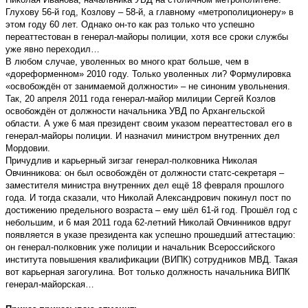
Глухову 56-й год, Козлову – 58-й, а главному «метрополиционеру» в
этом году 60 лет. Однако он-то как раз только что успешно
переаттестован в генерал-майоры полиции, хотя все сроки службы
уже явно переходил…
В любом случае, уволенных во много крат больше, чем в
«дореформенном» 2010 году. Только уволенных ли? Формулировка
«освобождён от занимаемой должности» – не синоним увольнения.
Так, 20 апреля 2011 года генерал-майор милиции Сергей Козлов
освобождён от должности начальника УВД по Архангельской
области. А уже 6 мая президент своим указом переаттестовал его в
генерал-майоры полиции. И назначил министром внутренних дел
Мордовии.
Причудлив и карьерный зигзаг генерал-полковника Николая
Овчинникова: он был освобождён от должности статс-секретаря –
заместителя министра внутренних дел ещё 18 февраля прошлого
года. И тогда сказали, что Николай Александрович покинул пост по
достижению предельного возраста – ему шёл 61-й год. Прошёл год с
небольшим, и 6 мая 2011 года 62-летний Николай Овчинников вдруг
появляется в указе президента как успешно прошедший аттестацию:
он генерал-полковник уже полиции и начальник Всероссийского
института повышения квалификации (ВИПК) сотрудников МВД. Такая
вот карьерная загогулина. Вот только должность начальника ВИПК
генерал-майорская…