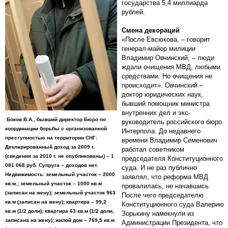
государства 5,4 миллиарда
рублей.
Смена декораций
«После Евсюкова, – говорит
генерал-майор милиции
Владимир Овчинский, – люди
ждали очищения МВД, любыми
средствами. Но очищения не
происходит». Овчинский –
доктор юридических наук,
бывший помощник министра
внутренних дел и экс-
Боков В.А., бывший директор Бюро по
руководитель российского бюро
координации борьбы с организованной
Интерпола. До недавнего
преступностью на территории СНГ:
времени Владимир Семенович
Декларированный доход за 2009 г.
работал советником
(сведения за 2010 г. не опубликованы) – 1
председателя Конституционного
081 068 руб. Супруга – доходов нет.
суда. И не раз публично
Недвижимость: земельный участок – 2000
заявлял, что реформа МВД
кв.м.; земельный участок – 1000 кв.м
провалилась, не начавшись.
(записан на жену); земельный участок 963
После чего председателю
кв.м (записан на жену); квартира – 99,2
Конституционного суда Валерию
кв.м (1/2 доли); квартира 63 кв.м (1/2 доли,
Зорькину намекнули из
записана на жену); жилой дом – 769,5 кв.м
Администрации Президента, что