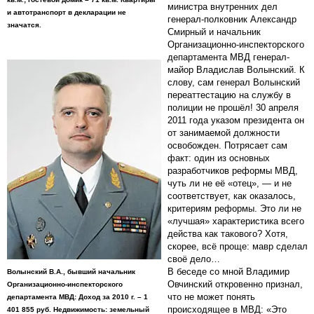
министра внутренних дел
и автотранспорт в декларации не
генерал-полковник Александр
значатся.
Смирный и начальник
Организационно-инспекторского
департамента МВД генерал-
майор Владислав Волынский. К
слову, сам генерал Волынский
переаттестацию на службу в
полиции не прошёл! 30 апреля
2011 года указом президента он
от занимаемой должности
освобожден. Потрясает сам
факт: один из основных
разработчиков реформы МВД,
чуть ли не её «отец», — и не
соответствует, как оказалось,
критериям реформы. Это ли не
«лучшая» характеристика всего
действа как такового? Хотя,
скорее, всё проще: мавр сделал
своё дело…
В беседе со мной Владимир
Волынский В.А., бывший начальник
Овчинский откровенно признал,
Организационно-инспекторского
что не может понять
департамента МВД: Доход за 2010 г. – 1
происходящее в МВД: «Это
401 855 руб. Недвижимость: земельный