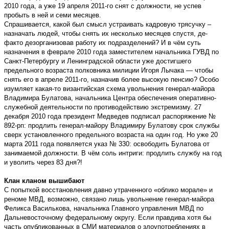
2010 года, а уже 19 апреля 2011-го снят с должности, не успев
пробыть в ней и семи месяцев.
Спрашивается, какой был смысл устраивать кадровую трясучку –
назначать людей, чтобы снять их несколько месяцев спустя, де-
факто дезорганизовав работу их подразделений? И в чём суть
назначения в феврале 2010 года заместителем начальника ГУВД по
Санкт-Петербургу и Ленинградской области уже достигшего
предельного возраста полковника милиции Игоря Лычака — чтобы
снять его в апреле 2011-го, назначив более высокую пенсию? Особо
изумляет какая-то византийская схема увольнения генерал-майора
Владимира Булатова, начальника Центра обеспечения оперативно-
служебной деятельности по противодействию экстремизму. 27
декабря 2010 года президент Медведев подписал распоряжение №
892-рп: продлить генерал-майору Владимиру Булатову срок службы
сверх установленного предельного возраста на один год. Но уже 20
марта 2011 года появляется указ № 330: освободить Булатова от
занимаемой должности. В чём соль интриги: продлить службу на год
и уволить через 83 дня?!
Клан кланом вышибают
С попыткой восстановления давно утраченного «облико морале» и
реноме МВД, возможно, связано лишь увольнение генерал-майора
Феликса Василькова, начальника Главного управления МВД по
Дальневосточному федеральному округу. Если правдива хотя бы
часть опубликованных в СМИ материалов о злоупотреблениях в