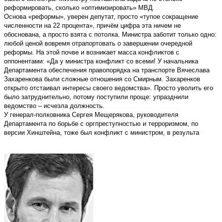
реформировать, сколько «оптимизировать» МВД.
Основа «реформы», уверен депутат, просто «тупое сокращение
численности на 22 процента», причём цифра эта ничем не
обоснована, а просто взята с потолка. Министра заботит только одно:
любой ценой вовремя отрапортовать о завершении очередной
реформы. На этой почве и возникает масса конфликтов с
оппонентами: «Да у министра конфликт со всеми! У начальника
Департамента обеспечения правопорядка на транспорте Вячеслава
Захаренкова были сложные отношения со Смирным. Захаренков
открыто отстаивал интересы своего ведомства». Просто уволить его
было затруднительно, потому поступили проще: упразднили
ведомство – исчезла должность.
У генерал-полковника Сергея Мещерякова, руководителя
Департамента по борьбе с оргпреступностью и терроризмом, по
версии Хинштейна, тоже был конфликт с министром, в результа