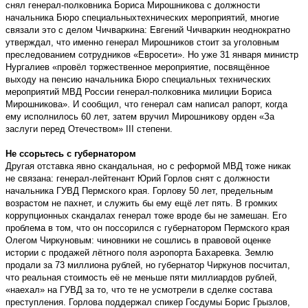
снял генерал-полковника Бориса Мирошникова с должности
начальника Бюро специальныхтехнических мероприятий, многие
связали это с делом Чичваркина: Евгений Чичваркин неоднократно
утверждал, что именно генерал Мирошников стоит за уголовным
преследованием сотрудников «Евросети». Но уже 31 января министр
Нургалиев «провёл торжественное мероприятие, посвящённое
выходу на пенсию начальника Бюро специальных технических
мероприятий МВД России генерал-полковника милиции Бориса
Мирошникова». И сообщил, что генерал сам написал рапорт, когда
ему исполнилось 60 лет, затем вручил Мирошникову орден «За
заслуги перед Отечеством» III степени.
Не ссорьтесь с губернатором
Другая отставка явно скандальная, но с реформой МВД тоже никак
не связана: генерал-лейтенант Юрий Горлов снят с должности
начальника ГУВД Пермского края. Горлову 50 лет, предельным
возрастом не пахнет, и служить бы ему ещё лет пять. В громких
коррупционных скандалах генерал тоже вроде бы не замешан. Его
проблема в том, что он поссорился с губернатором Пермского края
Олегом Чиркуновым: чиновники не сошлись в правовой оценке
истории с продажей лётного поля аэропорта Бахаревка. Землю
продали за 73 миллиона рублей, но губернатор Чиркунов посчитал,
что реальная стоимость её не меньше пяти миллиардов рублей,
«наехал» на ГУВД за то, что те не усмотрели в сделке состава
преступления. Горлова поддержал спикер Госдумы Борис Грызлов,