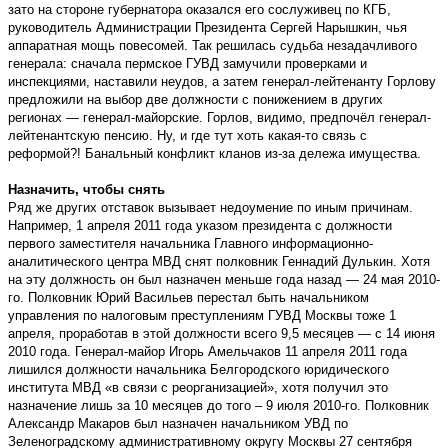
зато на стороне губернатора оказался его сослуживец по КГБ,
руководитель Администрации Президента Сергей Нарышкин, чья
аппаратная мощь повесомей. Так решилась судьба незадачливого
генерала: сначала пермское ГУВД замучили проверками и
инспекциями, наставили неудов, а затем генерал-лейтенанту Горлову
предложили на выбор две должности с понижением в других
регионах — генерал-майорские. Горлов, видимо, предпочёл генерал-
лейтенантскую пенсию. Ну, и где тут хоть какая-то связь с
реформой?! Банальный конфликт кланов из-за дележа имущества.
Назначить, чтобы снять
Ряд же других отставок вызывает недоумение по иным причинам.
Например, 1 апреля 2011 года указом президента с должности
первого заместителя начальника Главного информационно-
аналитического центра МВД снят полковник Геннадий Дулькин. Хотя
на эту должность он был назначен меньше года назад — 24 мая 2010-
го. Полковник Юрий Васильев перестал быть начальником
управления по налоговым преступлениям ГУВД Москвы тоже 1
апреля, проработав в этой должности всего 9,5 месяцев — с 14 июня
2010 года. Генерал-майор Игорь Амельчаков 11 апреля 2011 года
лишился должности начальника Белгородского юридического
института МВД «в связи с реорганизацией», хотя получил это
назначение лишь за 10 месяцев до того – 9 июля 2010-го. Полковник
Александр Макаров был назначен начальником УВД по
Зеленоградскому административному округу Москвы 27 сентября