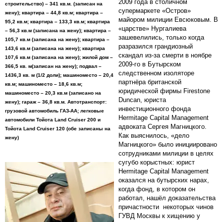
2009 года в столичном
строительство) – 341 кв.м. (записан на
супермаркете «Остров»
жену); квартира – 44,8 кв.м; квартира –
майором милиции Евсюковым. В
95,2 кв.м; квартира – 133,3 кв.м; квартира
«царстве» Нургалиева
– 56,3 кв.м (записана на жену); квартира –
зашевелились, только когда
105,7 кв.м (записана на жену); квартира –
разразился грандиозный
143,6 кв.м (записана на жену); квартира
скандал из-за смерти в ноябре
107,6 кв.м (записана на жену); жилой дом –
2009-го в Бутырском
366,5 кв. м(записан на жену); подвал –
следственном изоляторе
1436,3 кв. м (1/2 доли); машиноместо – 20,4
партнёра британской
кв.м; машиноместо – 18,6 кв.м;
юридической фирмы Firestone
машиноместо – 20,3 кв.м (записано на
Duncan, юриста
жену); гараж – 36,8 кв.м. Автотранспорт:
инвестиционного фонда
грузовой автомобиль ГАЗ-АА; легковые
Hermitage Capital Management
автомобили Тойота Land Cruiser 200 и
адвоката Сергея Магницкого.
Тойота Land Cruiser 120 (обе записаны на
Как выяснилось, «дело
жену)
Магницкого» было инициировано
сотрудниками милиции в целях
сугубо корыстных: юрист
Hermitage Capital Management
оказался на бутырских нарах,
когда фонд, в котором он
работал, нашёл доказательства
причастности некоторых чинов
ГУВД Москвы к хищению у