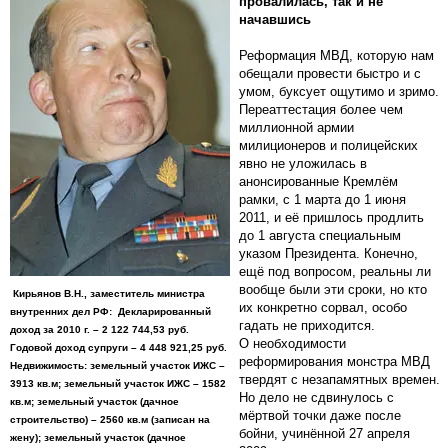
провалилась, так и не
начавшись
Реформация МВД, которую нам
обещали провести быстро и с
умом, буксует ощутимо и зримо.
Переаттестация более чем
миллионной армии
милиционеров и полицейских
явно не уложилась в
анонсированные Кремлём
рамки, с 1 марта до 1 июня
2011, и её пришлось продлить
до 1 августа специальным
указом Президента. Конечно,
ещё под вопросом, реальны ли
вообще были эти сроки, но кто
Кирьянов В.Н., заместитель министра
их конкретно сорвал, особо
внутренних дел РФ: Декларированный
гадать не приходится.
доход за 2010 г. – 2 122 744,53 руб.
О необходимости
Годовой доход супруги – 4 448 921,25 руб.
реформирования монстра МВД
Недвижимость: земельный участок ИЖС –
твердят с незапамятных времен.
3913 кв.м; земельный участок ИЖС – 1582
Но дело не сдвинулось с
кв.м; земельный участок (дачное
мёртвой точки даже после
строительство) – 2560 кв.м (записан на
бойни, учинённой 27 апреля
жену); земельный участок (дачное