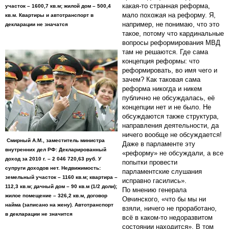
какая-то странная реформа,
участок – 1600,7 кв.м; жилой дом – 500,4
мало похожая на реформу. Я,
кв.м. Квартиры и автотранспорт в
например, не понимаю, что это
декларации не значатся
такое, потому что кардинальные
вопросы реформирования МВД
там не решаются. Где сама
концепция реформы: что
реформировать, во имя чего и
зачем? Как таковая сама
реформа никогда и никем
публично не обсуждалась, её
концепции нет и не было. Не
обсуждаются также структура,
направления деятельности, да
ничего вообще не обсуждается!
Смирный А.М., заместитель министра
Даже в парламенте эту
внутренних дел РФ: Декларированный
«реформу» не обсуждали, а все
доход за 2010 г. – 2 046 720,63 руб. У
попытки провести
супруги доходов нет. Недвижимость:
парламентские слушания
земельный участок – 1160 кв.м; квартира –
исправно гасились».
112,3 кв.м; дачный дом – 90 кв.м (1/2 доли);
По мнению генерала
жилое помещение – 326,2 кв.м, договор
Овчинского, «что бы мы ни
найма (записано на жену). Автотранспорт
взяли, ничего не проработано,
в декларации не значится
всё в каком-то недоразвитом
состоянии находится». В том