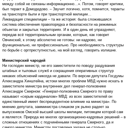
между собой не связаны информационно…». Потом, говорят критики,
был теракт в Домодедово. – Звучит логично, хотя, помнится, теракты
на транспорте были и при транспортной милиции…
Ликвидация спецмилиции – та же история: была сложившаяся
система обеспечения правопорядка и безопасности на режимных
объектах и закрытых территориях. И в один день её упраздняют,
передав всё территориальным органам, которые, как говорит
Овчинский, к этому абсолютно не готовы: ни кадрово, ни
функционально, ни профессионально. Про необходимость структуры
по борьбе с оргпреступностью, на мой взгляд, говорить излишне.
Министерский чародей
Ни господин министр, ни его заместители по поводу раздувания
штабных и тыловых служб и сокращения оперативных структур
никаких объяснений никогда не давали. По версии депутата Госдумы
Александра Хинштейна, истоки многих проблем МВД нужно искать в
заместителе министра внутренних дел генерал-полковнике
Александре Смирном: «Генерал-полковника Смирного по праву
называют «серым кардиналом» МВД: из всех заместителей он
единственный имеет беспрецедентное влияние на министра». По
мнению депутата, замминистра слишком уж рьяно радеет за
выпускников Омской высшей школы милиции, питомцем которой сам
и является. Природа же многих организационно-кадровых решений – в
сложных отношениях с подчинёнными генерала Смирного, да и
самого министра. Министру поставлена задача не столько