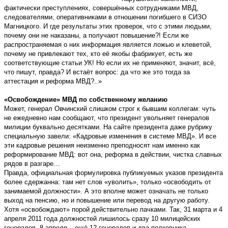
фактически преступлениях, совершённых сотрудниками МВД,
следователями, оперативниками в отношении погибшего в СИЗО
Магницкого. И где результаты этих проверок, что с этими людьми,
почему они не наказаны, а получают повышение?! Если же
распространяемая о них информация является ложью и клеветой,
почему не привлекают тех, кто её якобы фабрикует, есть же
соответствующие статьи УК! Но если их не применяют, значит, всё,
что пишут, правда? И встаёт вопрос: да что же это тогда за
аттестация и реформа МВД?..»
«Освобождение» МВД по собственному желанию
Может, генерал Овчинский слишком строг к бывшим коллегам: чуть
не ежедневно нам сообщают, что президент увольняет генералов
милиции буквально десятками. На сайте президента даже рубрику
специальную завели: «Кадровые изменения в системе МВД». И все
эти кадровые решения неизменно преподносят нам именно как
реформирование МВД: вот она, реформа в действии, чистка славных
рядов в разгаре…
Правда, официальная формулировка публикуемых указов президента
более сдержанна: там нет слов «уволить», только «освободить от
занимаемой должности». А это вполне может означать не только
выход на пенсию, но и повышение или перевод на другую работу.
Хотя «освобождают» порой действительно пачками. Так, 31 марта и 4
апреля 2011 года должностей лишилось сразу 10 милицейских
генералов, 8 апреля – ещё 12 генералов и два полковника.