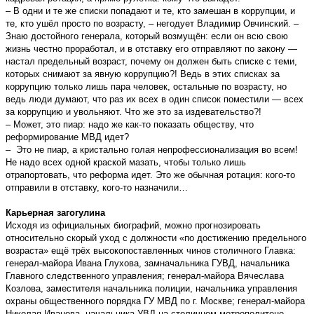
– В одни и те же списки попадают и те, кто замешан в коррупции, и
те, кто ушёл просто по возрасту, – негодует Владимир Овчинский. –
Знаю достойного генерала, который возмущён: если он всю свою
жизнь честно проработал, и в отставку его отправляют по закону —
настал предельный возраст, почему он должен быть списке с теми,
которых снимают за явную коррупцию?! Ведь в этих списках за
коррупцию только лишь пара человек, остальные по возрасту, но
ведь люди думают, что раз их всех в один список поместили — всех
за коррупцию и увольняют. Что же это за издевательство?!
– Может, это пиар: надо же как-то показать обществу, что
реформирование МВД идет?
– Это не пиар, а кристально голая непрофессионализация во всем!
Не надо всех одной краской мазать, чтобы только лишь
отрапортовать, что реформа идет. Это же обычная ротация: кого-то
отправили в отставку, кого-то назначили…
Карьерная загогулина
Исходя из официальных биографий, можно прогнозировать
относительно скорый уход с должности «по достижению предельного
возраста» ещё трёх высокопоставленных чинов столичного Главка:
генерал-майора Ивана Глухова, замначальника ГУВД, начальника
Главного следственного управления; генерал-майора Вячеслава
Козлова, заместителя начальника полиции, начальника управления
охраны общественного порядка ГУ МВД по г. Москве; генерал-майора
Николая Иванова, начальника УВД на столичном метрополитене.