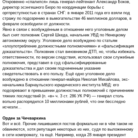
Откровенно «спалился» лишь генерал-лейтенант Александр Боков,
директор эсэнгешного Бюро по координации борьбы с
оргпреступностью в странах СНГ: в январе 2011 года его взяли под
стражу по подозрению в вымогательстве 46 миллионов долларов, в
феврале освободили от должности.
Явно в связи с возбуждённым в отношении него уголовным делом
был снят полковник Сергей Шкеда, начальник УВД по Ненецкому
автономному округу. Уголовное дело возбуждено по статьям
«злоупотребление должностными полномочиями» и «фальсификация
доказательств». Полковник стал виновником ДТП, но, чтобы избежать
ответственности, по версии следствия, использовал свои служебные
полномочия, представил в суд сфальсифицированные
доказательства и дал своим подчиненным указание
свидетельствовать в его пользу. Ещё одно уголовное дело
возбуждено в отношении генерал-майора Николая Михайлова, экс-
начальника Барнаульского юридического института МВД: его
подозревают в превышении должностных полномочий с причинением
тяжких последствий (п. «в» ч. 3 ст. 286 УК РФ) — генерал столь
вольно распорядился 10 миллионами рублей, что они бесследно
исчезли…
Орден за Чичваркина
Вот и всё. Прочие лишившиеся постов формально ни в чём таком не
обвиняются, хотя репутация некоторых из них, судя по выложенному
в сети компромату, та ещё. Например, когда 28 января президент