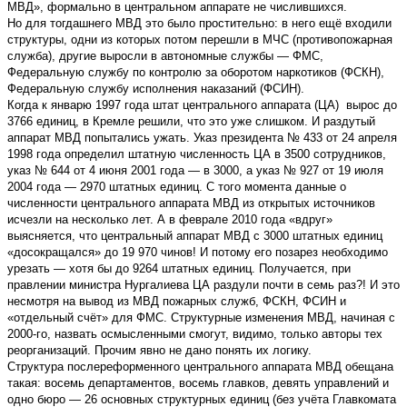
МВД», формально в центральном аппарате не числившихся.
Но для тогдашнего МВД это было простительно: в него ещё входили
структуры, одни из которых потом перешли в МЧС (противопожарная
служба), другие выросли в автономные службы — ФМС,
Федеральную службу по контролю за оборотом наркотиков (ФСКН),
Федеральную службу исполнения наказаний (ФСИН).
Когда к январю 1997 года штат центрального аппарата (ЦА) вырос до
3766 единиц, в Кремле решили, что это уже слишком. И раздутый
аппарат МВД попытались ужать. Указ президента № 433 от 24 апреля
1998 года определил штатную численность ЦА в 3500 сотрудников,
указ № 644 от 4 июня 2001 года — в 3000, а указ № 927 от 19 июля
2004 года — 2970 штатных единиц. С того момента данные о
численности центрального аппарата МВД из открытых источников
исчезли на несколько лет. А в феврале 2010 года «вдруг»
выясняется, что центральный аппарат МВД с 3000 штатных единиц
«досокращался» до 19 970 чинов! И потому его позарез необходимо
урезать — хотя бы до 9264 штатных единиц. Получается, при
правлении министра Нургалиева ЦА раздули почти в семь раз?! И это
несмотря на вывод из МВД пожарных служб, ФСКН, ФСИН и
«отдельный счёт» для ФМС. Структурные изменения МВД, начиная с
2000-го, назвать осмысленными смогут, видимо, только авторы тех
реорганизаций. Прочим явно не дано понять их логику.
Структура послереформенного центрального аппарата МВД обещана
такая: восемь департаментов, восемь главков, девять управлений и
одно бюро — 26 основных структурных единиц (без учёта Главкомата