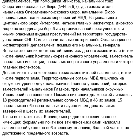
департаментов, три помощника министра, начальники трёх
Оперативно-розыскных бюро (№№ 5,6,7), два заместителя
начальника Оперативно-поискового бюро, начальники Бюро
специальных технических мероприятий МВД, Национального
центрального бюро Интерпола, четыре главных инспектора, директор
Бюро по координации борьбы с организованной преступностью и
иными опасными видами преступлений на территории государств-
участников СНГ. Самые значительные потери понёс Организационно-
инспекторский департамент: помимо его начальника, генерала
Волынского, своих должностей лишились два его заместителя (в том
числе начальник Контрольно-ревизионного управления), заместитель
начальника инспекции, начальник оперативного управления и четыре
главных инспектора.
Департамент тыла «потерял» троих заместителей начальника, в том
числе первого зама. Территориальные органы МВД лишились на
окружном уровне двух начальников Главных управлений, пятерых
заместителей начальников Главков, трёх начальников окружных
Управлений на транспорте. Помимо них своих должностей лишились
18 руководителей региональных органов МВД и 48 их замов, 15
начальников образовательных и научно-исследовательских
заведений и шесть их заместителей.
Такая вот статистика. К очищению рядов отношение явно не
имеющая: формально почти все эти чиновники сами написали
заявление об уходе по собственному желанию, большей частью по
достижению предельного возраста.