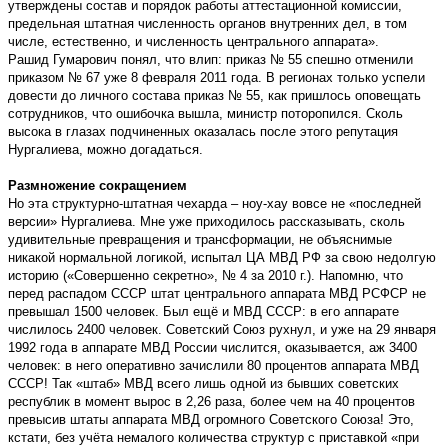
утверждены состав и порядок работы аттестационной комиссии,
предельная штатная численность органов внутренних дел, в том
числе, естественно, и численность центрального аппарата».
Рашид Гумарович понял, что влип: приказ № 55 спешно отменили
приказом № 67 уже 8 февраля 2011 года. В регионах только успели
довести до личного состава приказ № 55, как пришлось оповещать
сотрудников, что ошибочка вышла, министр поторопился. Сколь
высока в глазах подчиненных оказалась после этого репутация
Нургалиева, можно догадаться.
Размножение сокращением
Но эта структурно-штатная чехарда – ноу-хау вовсе не «последней
версии» Нургалиева. Мне уже приходилось рассказывать, сколь
удивительные превращения и трансформации, не объяснимые
никакой нормальной логикой, испытал ЦА МВД РФ за свою недолгую
историю («Совершенно секретно», № 4 за 2010 г.). Напомню, что
перед распадом СССР штат центрального аппарата МВД РСФСР не
превышал 1500 человек. Был ещё и МВД СССР: в его аппарате
числилось 2400 человек. Советский Союз рухнул, и уже на 29 января
1992 года в аппарате МВД России числится, оказывается, аж 3400
человек: в него оперативно зачислили 80 процентов аппарата МВД
СССР! Так «штаб» МВД всего лишь одной из бывших советских
республик в момент вырос в 2,26 раза, более чем на 40 процентов
превысив штаты аппарата МВД огромного Советского Союза! Это,
кстати, без учёта немалого количества структур с приставкой «при