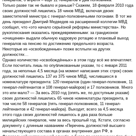
Только разве так не бывало и раньше? Скажем, 18 февраля 2010 года
своих должностей лишились 18 чинов МВД, включая двоих
заместителей министра с генерал-полковничьими погонами. В тот же
день президент Дмитрий Медведев на расширенной коллегии МВД
сообщил, что «это начало серьёзной реформы министерства». Но
рукоплескания оказались преждевременными: за грандиозное
«очищение» выдали обычную кадровую ротацию и плановый выход
генералов на пенсию по достижению предельного возраста.
Некоторые из «освобожденные» позже всплыли на других
должностях…
Однако количество «освобождённых» в этом году всё же впечатляет.
Если посчитать лишь по опубликованным указам, то с января 2011
года, за неполных 4,5 месяца (на момент написания этих строк) своих
должностей лишились 137 из 375 чинов МВД, числившихся в
номенклатуре президента: 120 генералов (один генерал-полковник, 11
генерал-лейтенантов и 108 генерал-майоров) и 17 полковников. Много
это или мало? — За весь 2010 год (опять же, по доступным указам)
своих должностей лишились 65 чинов номенклатуры президента, в
том числе 58 генералов (пять генерал-полковников, 11 генерал-
лейтенантов и 42 генерал-майора). Выходит, всего за 4,5 месяца
этого года своих должностей лишилось в два раза больше
милицейских генералов, чем за весь прошлый год. Кстати, согласно
документу с длинным названием «Перечень должностей высшего
начальствующего состава в органах внутренних дел РФ, в