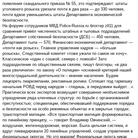
появления скандального приказа № 55, это подтверждают: штаты
уголовного розыска урезали почти в два раза — до 330 человек,
почти вдвое уменьшились штаты Департамента экономической
безопасности.
На форуме сотрудников МВД Police-Russia.ru блоггер zll11 для
сравнения привёл численность штабных и тыловых подразделений:
Департамент собственной безопасности (ДСБ) — 450 человек,
Департамент тыла — 570, Финансово-экономический департамент —
«почти как розыск», Главное управление кадров — «больше
розыска», Следственный комитет «тоже ужали по самое не хочу».
Классическое «один с сошкой, семеро с ложкой»! Зато
подразделение по общественным связям, пишут блоггеры, «в два
раза увеличили»: по закону «О полиции» «основной критерий нашей
многострадальной деятельности – мнение населения. Будем
лицезреть пиаркомпании, рекламные ролики. Спляшет под гармошку
начальник РОВД перед народом – глядишь, в передовики выйдет…».
Практически всех экспертов возмущает совершенно необъяснимое
упразднение ряда ключевых структур: по борьбе с организованной
преступностью; спецмилиции, обеспечивавшей поддержание порядка
и безопасности на особо режимных объектах и в закрытых городах;
транспортной милиции. «Вся транспортная милиция формировалась
по линейному принципу, — говорит Владимир Овчинский, —
воздушная, железнодорожная, морская. Была цельная система, и
вдруг ликвидировали 20 линейных управлений, создав управления в
федеральных округах. Но это маразм! Федеральные округа никак