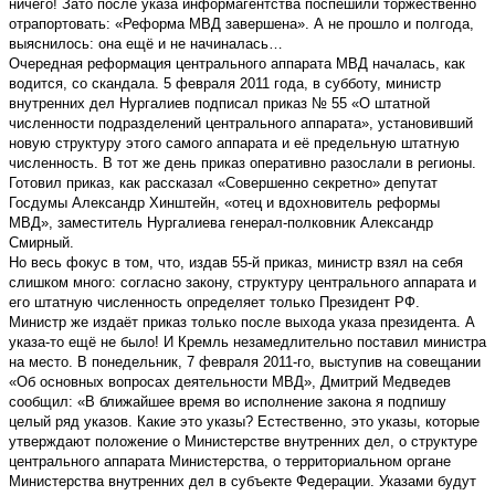
ничего! Зато после указа информагентства поспешили торжественно
отрапортовать: «Реформа МВД завершена». А не прошло и полгода,
выяснилось: она ещё и не начиналась…
Очередная реформация центрального аппарата МВД началась, как
водится, со скандала. 5 февраля 2011 года, в субботу, министр
внутренних дел Нургалиев подписал приказ № 55 «О штатной
численности подразделений центрального аппарата», установивший
новую структуру этого самого аппарата и её предельную штатную
численность. В тот же день приказ оперативно разослали в регионы.
Готовил приказ, как рассказал «Совершенно секретно» депутат
Госдумы Александр Хинштейн, «отец и вдохновитель реформы
МВД», заместитель Нургалиева генерал-полковник Александр
Смирный.
Но весь фокус в том, что, издав 55-й приказ, министр взял на себя
слишком много: согласно закону, структуру центрального аппарата и
его штатную численность определяет только Президент РФ.
Министр же издаёт приказ только после выхода указа президента. А
указа-то ещё не было! И Кремль незамедлительно поставил министра
на место. В понедельник, 7 февраля 2011-го, выступив на совещании
«Об основных вопросах деятельности МВД», Дмитрий Медведев
сообщил: «В ближайшее время во исполнение закона я подпишу
целый ряд указов. Какие это указы? Естественно, это указы, которые
утверждают положение о Министерстве внутренних дел, о структуре
центрального аппарата Министерства, о территориальном органе
Министерства внутренних дел в субъекте Федерации. Указами будут