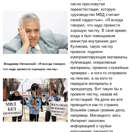
числе пресловутая
переаттестация, которую
«руководство МВД считает
своей гордостью». «Я всегда
говорил, что надо провести
хорошую чистку. В своё время,
когда я был помощником
министра внутренних дел
Куликова, такую чистку
провели: подняли
компрометирующие материалы,
публикации, оперативные
Владимир Овчинский: «Я всегда говорил,
материалы, провели служебные
что надо провести хорошую чистку»
проверки – и кого-то отправили
на пенсию, а на кого-то
передали материалы в
прокуратуру. Вот такую бы и
провели чистку, назвав её
аттестацией. На деле же всё
проводится как-то странно.
Возьмём самые громкие дела,
например, Магницкого: весь
Интернет заполнен
информацией о грубых
нарушениях законности,