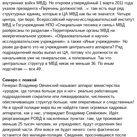
внутренних войск МВД). Но откроем утверждённый 1 марта 2011 года
указом президента «Перечень должностей…»: там есть ещё ряд
структурных единиц, которые в ЦА МВД как бы не значатся. Четыре
центра, три бюро, Всероссийский научно-исследовательский институт
МВД и Госучреждение НПО «Специальная техника и связь» МВД
разбросаны по разделам «Территориальные органы МВД на
межрегиональном уровне», «Образовательные и научно-
исследовательские учреждения», а также «Иные учреждения». Но
разве де-факто это не учреждения центрального аппарата? Ряд
подразделений якобы выпал из ЦА, потому что должности их
начальников уже не генеральские, а полковничьи. Так что
центральных структур в МВД никак не меньше 36. По иным
подсчётам — все 49…
Семеро с ложкой
Генерал Владимир Овчинский называет аппарат министерства
«уродом, где голова больше рук и ног»: реально работающие
подразделения сократили или ликвидировали, численность
обеспечивающих структур больше, чем оперативных и следственных!
Ни в одной полиции мира вы не найдёте таких огромных кадровых
аппаратов, как у нас, утверждает Владимир Семёнович. Идёт
реорганизация РОВД в населённых пунктах: там, где проживает
меньше 25 тысяч человек, их упраздняют, будут отделения без
дежурной части. Или вовсе не будет ничего: село фактически
останется без милиции-полиции. Сведения, просочившиеся после