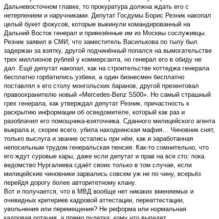
Дальневосточном главке, то прокуратура должна ждать его с
нетерпением и наручниками. Депутат Госдумы Борис Резник накопал
целый букет фокусов, которые выкинули командированный на
Дальний Восток генерал и привезённые им из Москвы сослуживцы.
Резник заявил в СМИ, что заместитель Василькова по тылу был
задержан за взятку, другой подчинённый попался на вымогательстве
трех миллионов рублей у коммерсанта, но генерал его в обиду не
дал. Ещё депутат накопал, как на строительстве коттеджа генерала
бесплатно горбатились узбеки, а один бизнесмен бесплатно
поставлял к его столу монгольских баранов, другой презентовал
правоохранителю новый «Merсedes-Benz S500». Но самый страшный
грех генерала, как утверждал депутат Резник, причастность к
раскрытию информации об осведомителе, который как раз и
разоблачил его помощника-взяточника. Сданного милицейского агента
выкрала и, скорее всего, убила находкинская мафия… Чиновник снят,
только выслуга и звание остались при нём, как и заработанная
непосильным трудом генеральская пенсия. Как-то сомнительно, что
его ждут суровые кары, даже если депутат и прав на все сто: пока
ведомство Нургалиева сдаёт своих только в том случае, если
милицейские чиновники зарвались совсем уж не по чину, всерьёз
перейдя дорогу более авторитетному клану.
Вот и получается, что в МВД вообще нет никаких вменяемых и
очевидных критериев кадровой аттестации, переаттестации,
увольнения или перемещения? Не реформа или нормальная
кадровая ротация, а прямо рулетка: кому что выпадет.