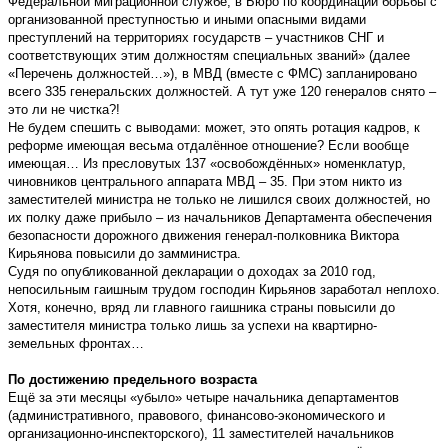
Федеральной миграционной службе, в Бюро по координации борьбы с
организованной преступностью и иными опасными видами
преступлений на территориях государств – участников СНГ и
соответствующих этим должностям специальных званий» (далее
«Перечень должностей…»), в МВД (вместе с ФМС) запланировано
всего 335 генеральских должностей. А тут уже 120 генералов снято –
это ли не чистка?!
Не будем спешить с выводами: может, это опять ротация кадров, к
реформе имеющая весьма отдалённое отношение? Если вообще
имеющая… Из пресловутых 137 «освобождённых» номенклатур,
чиновников центрального аппарата МВД – 35. При этом никто из
заместителей министра не только не лишился своих должностей, но
их полку даже прибыло – из начальников Департамента обеспечения
безопасности дорожного движения генерал-полковника Виктора
Кирьянова повысили до замминистра.
Судя по опубликованной декларации о доходах за 2010 год,
непосильным гаишным трудом господин Кирьянов заработал неплохо.
Хотя, конечно, вряд ли главного гаишника страны повысили до
заместителя министра только лишь за успехи на квартирно-
земельных фронтах…
По достижению предельного возраста
Ещё за эти месяцы «убыло» четыре начальника департаментов
(административного, правового, финансово-экономического и
организационно-инспекторского), 11 заместителей начальников