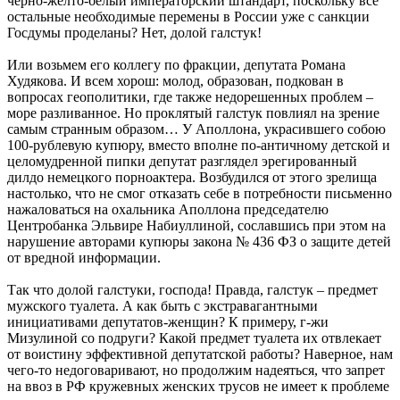
черно-желто-белый императорский штандарт, поскольку все
остальные необходимые перемены в России уже с санкции
Госдумы проделаны? Нет, долой галстук!
Или возьмем его коллегу по фракции, депутата Романа
Худякова. И всем хорош: молод, образован, подкован в
вопросах геополитики, где также недорешенных проблем –
море разливанное. Но проклятый галстук повлиял на зрение
самым странным образом… У Аполлона, украсившего собою
100-рублевую купюру, вместо вполне по-античному детской и
целомудренной пипки депутат разглядел эрегированный
дилдо немецкого порноактера. Возбудился от этого зрелища
настолько, что не смог отказать себе в потребности письменно
нажаловаться на охальника Аполлона председателю
Центробанка Эльвире Набиуллиной, сославшись при этом на
нарушение авторами купюры закона № 436 ФЗ о защите детей
от вредной информации.
Так что долой галстуки, господа! Правда, галстук – предмет
мужского туалета. А как быть с экстравагантными
инициативами депутатов-женщин? К примеру, г-жи
Мизулиной со подруги? Какой предмет туалета их отвлекает
от воистину эффективной депутатской работы? Наверное, нам
чего-то недоговаривают, но продолжим надеяться, что запрет
на ввоз в РФ кружевных женских трусов не имеет к проблеме