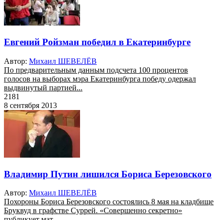
Евгений Ройзман победил в Екатеринбурге
Автор:
Михаил ШЕВЕЛЁВ
По предварительным данным подсчета 100 процентов
голосов на выборах мэра Екатеринбурга победу одержал
выдвинутый партией...
2181
8 сентября 2013
Владимир Путин лишился Бориса Березовского
Автор:
Михаил ШЕВЕЛЁВ
Похороны Бориса Березовского состоялись 8 мая на кладбище
Бруквуд в графстве Суррей. «Совершенно секретно»
публикует мат...