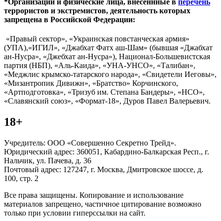
*Организации и физические лица, внесённные в
перечень
террористов и экстремистов, деятельность которых
запрещена в Российской Федерации:
«Правый сектор», «Украинская повстанческая армия»
(УПА),«ИГИЛ», «Джабхат Фатх аш-Шам» (бывшая «Джабхат
ан-Нусра», «Джебхат ан-Нусра»), Национал-Большевистская
партия (НБП), «Аль-Каида», «УНА-УНСО», «Талибан»,
«Меджлис крымско-татарского народа», «Свидетели Иеговы»,
«Мизантропик Дивижн», «Братство» Корчинского,
«Артподготовка», «Тризуб им. Степана Бандеры», «НСО»,
«Славянский союз», «Формат-18», Дуров Павел Валерьевич.
18+
Учредитель: ООО «Совершенно Секретно Трейд».
Юридический адрес: 360051, Кабардино-Балкарская Респ., г.
Нальчик, ул. Пачева, д. 36
Почтовый адрес: 127247, г. Москва, Дмитровское шоссе, д.
100, стр. 2
Все права защищены. Копирование и использование
материалов запрещено, частичное цитирование возможно
только при условии гиперссылки на сайт.