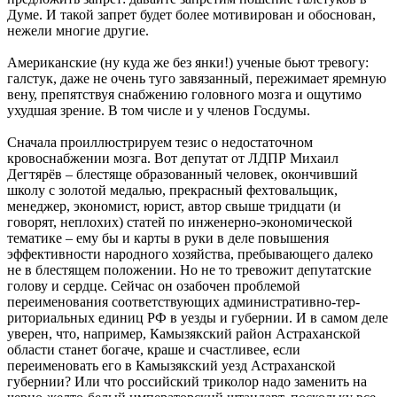
Думе. И такой запрет будет более мотивирован и обоснован,
нежели многие другие.
Американские (ну куда же без янки!) ученые бьют тревогу:
галстук, даже не очень туго завязанный, пережимает яремную
вену, препятствуя снабжению головного мозга и ощутимо
ухудшая зрение. В том числе и у членов Госдумы.
Сначала проиллюстрируем тезис о недостаточном
кровоснабжении мозга. Вот депутат от ЛДПР Михаил
Дегтярёв – блестяще образованный человек, окончивший
школу с золотой медалью, прекрасный фехтовальщик,
менеджер, экономист, юрист, автор свыше тридцати (и
говорят, неплохих) статей по инженерно-экономической
тематике – ему бы и карты в руки в деле повышения
эффективности народного хозяйства, пребывающего далеко
не в блестящем положении. Но не то тревожит депутатские
голову и сердце. Сейчас он озабочен проблемой
переименования соответствующих административно-тер­
риториальных единиц РФ в уезды и губернии. И в самом деле
уверен, что, например, Камызякский район Астраханской
области станет богаче, краше и счастливее, если
переименовать его в Камызякский уезд Астраханской
губернии? Или что российский триколор надо заменить на