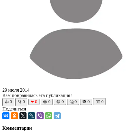
29 июля 2014
Вам понравилась эта публикация?
👍
0
👎
0
❤
0
😆
0
😡
0
🤔
0
🙈
0
🧘‍♀️
0
Поделиться
Комментарии