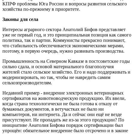
КПРФ проблемы Юга России и вопросы развития сельского
хозяйства по-прежнему в приоритете.
Законы для села
Интересы аграрного сектора Анатолий Бифов представляет
уже не первый год, и это принципиальная позиция как самого
политика, так и партии. Коммунисты прекрасно понимают,
что стабильность обеспечивается экономическими мерами,
поэтому, в первую очередь, нужно развивать производства.
Промышленность на Северном Кавказе в постсоветские годы
сильно сдала, и основой материального благополучия
жителей стало сельское хозяйство. Его и надо поддерживать и
модернизировать, но так, чтобы не навредить самим
сельхозпроизводителям.
Недавний пример - внедрение электронных ветеринарных
сертификатов на животноводческую продукцию. Их ввели,
когда страна технологически не была готова к отказу от
бумажных документов, в ветучастках не было ни
компьютеров, ни интернета. Да и сейчас они ещё не везде
присутствуют. Не пропадать же из-за этого продукции? По
инициативе Анатолия Бифова порядок сертификации был
упрощён: обязательное внедрение было отсрочено и в законе