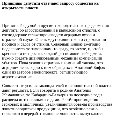
Принципы депутата отвечают запросу общества на
открытость власти.
Приняты Госдумой и другие законодательные предложения
депутата: об агростраховании в рыболовной отрасли, о
господдержке сельхозпроизводств аграрных вузов и
отраслевой науки. Очень ждут селяне закон о страховании
посевов и садов от стихии. Северный Кавказ ежегодно
подвергается то заморозкам, то граду, то засухе, и, чтобы
крестьянам не просить каждый раз помощи из бюджета,
нужно создать цивилизованный механизм компенсации
убытков. Пока условия страховых компаний таковы, что
аграриям не выгодно к ним обращаться. Анатолий Бифов -
один из авторов законопроекта, регулирующего
агрострахование.
Совместные усилия законодателей и исполнительной власти
дают результат. Если говорить о родине Анатолия
Жамаловича, то Кабардино-Балкария за последние годы
расцвела интенсивными садами. Растёт производство
зерновых и масличных, увеличиваются объёмы производства
животноводческой продукции и, что особенно важно,
появляются перерабатывающие мощности, выпускаются