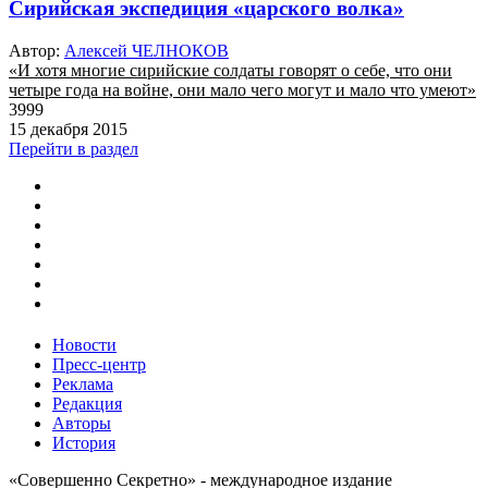
Сирийская экспедиция «царского волка»
Автор:
Алексей ЧЕЛНОКОВ
«И хотя многие сирийские солдаты говорят о себе, что они
четыре года на войне, они мало чего могут и мало что умеют»
3999
15 декабря 2015
Перейти в раздел
Новости
Пресс-центр
Реклама
Редакция
Авторы
История
«Совершенно Секретно» - международное издание