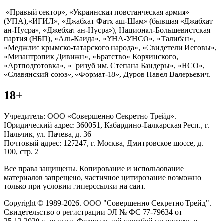
«Правый сектор», «Украинская повстанческая армия»
(УПА),«ИГИЛ», «Джабхат Фатх аш-Шам» (бывшая «Джабхат
ан-Нусра», «Джебхат ан-Нусра»), Национал-Большевистская
партия (НБП), «Аль-Каида», «УНА-УНСО», «Талибан»,
«Меджлис крымско-татарского народа», «Свидетели Иеговы»,
«Мизантропик Дивижн», «Братство» Корчинского,
«Артподготовка», «Тризуб им. Степана Бандеры», «НСО»,
«Славянский союз», «Формат-18», Дуров Павел Валерьевич.
18+
Учредитель: ООО «Совершенно Секретно Трейд».
Юридический адрес: 360051, Кабардино-Балкарская Респ., г.
Нальчик, ул. Пачева, д. 36
Почтовый адрес: 127247, г. Москва, Дмитровское шоссе, д.
100, стр. 2
Все права защищены. Копирование и использование
материалов запрещено, частичное цитирование возможно
только при условии гиперссылки на сайт.
Copyright © 1989-2026. ООО "Совершенно Секретно Трейд".
Свидетельство о регистрации ЭЛ № ФС 77-79634 от
25.12.2020 г., выдано Федеральной службой по надзору в