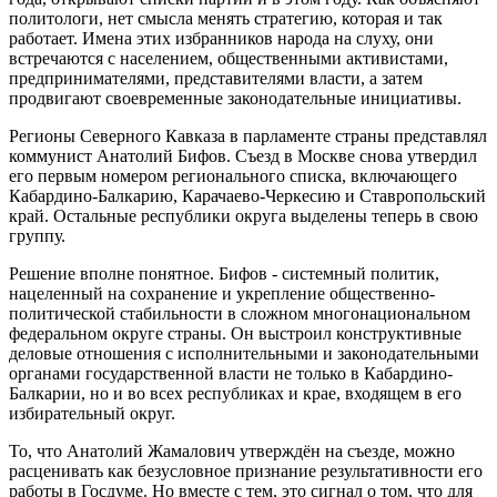
политологи, нет смысла менять стратегию, которая и так
работает. Имена этих избранников народа на слуху, они
встречаются с населением, общественными активистами,
предпринимателями, представителями власти, а затем
продвигают своевременные законодательные инициативы.
Регионы Северного Кавказа в парламенте страны представлял
коммунист Анатолий Бифов. Съезд в Москве снова утвердил
его первым номером регионального списка, включающего
Кабардино-Балкарию, Карачаево-Черкесию и Ставропольский
край. Остальные республики округа выделены теперь в свою
группу.
Решение вполне понятное. Бифов - системный политик,
нацеленный на сохранение и укрепление общественно-
политической стабильности в сложном многонациональном
федеральном округе страны. Он выстроил конструктивные
деловые отношения с исполнительными и законодательными
органами государственной власти не только в Кабардино-
Балкарии, но и во всех республиках и крае, входящем в его
избирательный округ.
То, что Анатолий Жамалович утверждён на съезде, можно
расценивать как безусловное признание результативности его
работы в Госдуме. Но вместе с тем, это сигнал о том, что для